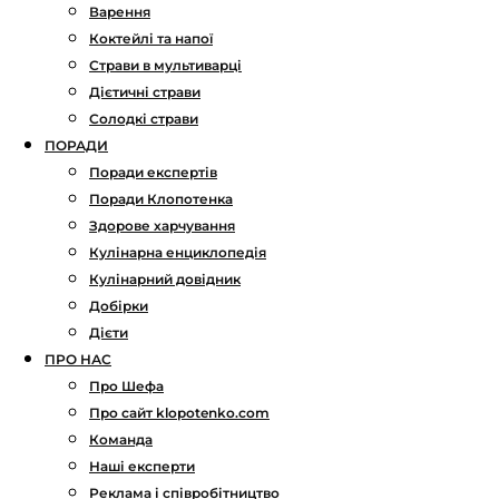
Варення
Коктейлі та напої
Страви в мультиварці
Дієтичні страви
Солодкі страви
ПОРАДИ
Поради експертів
Поради Клопотенка
Здорове харчування
Кулінарна енциклопедія
Кулінарний довідник
Добірки
Дієти
ПРО НАС
Про Шефа
Про сайт klopotenko.com
Команда
Наші експерти
Реклама і співробітництво