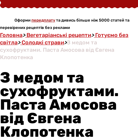
Оформи
передплату
та дивись більше ніж 5000 статей та
перевірених рецептів без реклами
Головна
>
Вегетаріанські рецепти
>
Готуємо без
світла
>
Солодкі страви
>
З медом та
сухофруктами. Паста Амосова від Євгена
Клопотенка
З медом та
сухофруктами.
Паста Амосова
від Євгена
Клопотенка