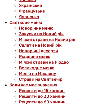
Українська
Французька
Японська
Святкове меню
Новорічне меню
Закуски на Новий рік
М’ясні страви на Новий рік
Салати на Новий рік
Новорічні десерти
Різдвяне меню
М’ясні страви на Різдво
Великоднє меню
Меню на Масляну
Страви на Святвечір
Коли час має значення
Рецепти до 15 хвилин
Рецепти до 30 хвилин
Рецепти до 60 хвилин