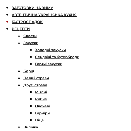
ЗАГОТОВКИ НА ЗИМУ
АВТЕНТИЧНА УКРАЇНСЬКА КУХНЯ
ГАСТРОСПАДОК
РЕЦЕПТИ
Салати
Закуски
Холодні закуски
Сендвічі та бутерброди
Гарячі закуски
Борщ
Перші страви
Другі страви
М’ясні
Рибне
Овочеві
Гарніри
Піца
Випічка