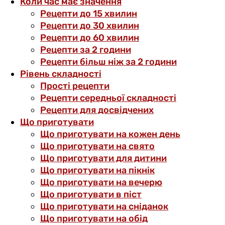
Коли час має значення
Рецепти до 15 хвилин
Рецепти до 30 хвилин
Рецепти до 60 хвилин
Рецепти за 2 години
Рецепти більш ніж за 2 години
Рівень складності
Прості рецепти
Рецепти середньої складності
Рецепти для досвідчених
Що приготувати
Що приготувати на кожен день
Що приготувати на свято
Що приготувати для дитини
Що приготувати на пікнік
Що приготувати на вечерю
Що приготувати в піст
Що приготувати на сніданок
Що приготувати на обід