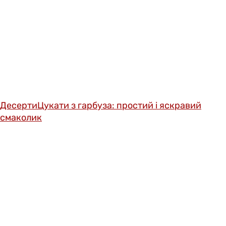
Десерти
Цукати з гарбуза: простий і яскравий
смаколик