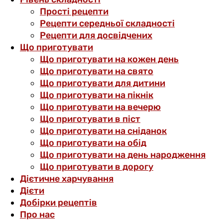
Прості рецепти
Рецепти середньої складності
Рецепти для досвідчених
Що приготувати
Що приготувати на кожен день
Що приготувати на свято
Що приготувати для дитини
Що приготувати на пікнік
Що приготувати на вечерю
Що приготувати в піст
Що приготувати на сніданок
Що приготувати на обід
Що приготувати на день народження
Що приготувати в дорогу
Дієтичне харчування
Дієти
Добірки рецептів
Про нас