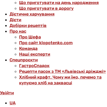
Що приготувати на день народження
Що приготувати в дорогу
Дієтичне харчування
Дієти
Добірки рецептів
Про нас
Про Шефа
Про сайт klopotenko.com
Команда
Наші експерти
Спецпроєкти
ГастроСпадок
Рецепти пасок з ТМ «Львівські дріжджі»
Хлібний крафт. Чому ми їмо, печемо та
купуємо хліб на заквасці
Увійти
UA