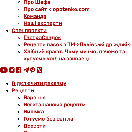
Про Шефа
Про сайт klopotenko.com
Команда
Наші експерти
Спецпроєкти
ГастроСпадок
Рецепти пасок з ТМ «Львівські дріжджі»
Хлібний крафт. Чому ми їмо, печемо та
купуємо хліб на заквасці
Відключити рекламу
Рецепти
Варення
Вегетаріанські рецепти
Випічка
Готуємо без світла
Десерти