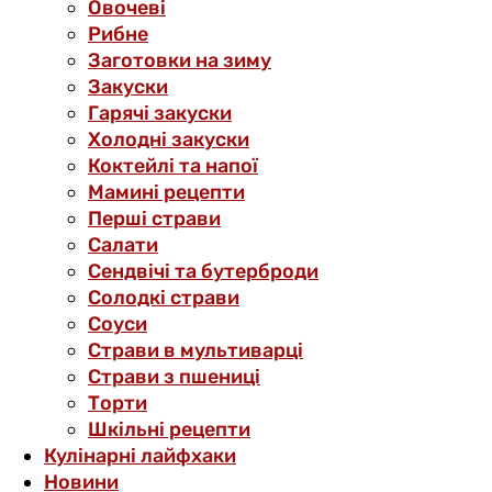
Овочеві
Рибне
Заготовки на зиму
Закуски
Гарячі закуски
Холодні закуски
Коктейлі та напої
Мамині рецепти
Перші страви
Салати
Сендвічі та бутерброди
Солодкі страви
Соуси
Страви в мультиварці
Страви з пшениці
Торти
Шкільні рецепти
Кулінарні лайфхаки
Новини