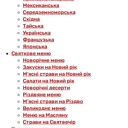
Мексиканська
Середземноморська
Східна
Тайська
Українська
Французька
Японська
Святкове меню
Новорічне меню
Закуски на Новий рік
М’ясні страви на Новий рік
Салати на Новий рік
Новорічні десерти
Різдвяне меню
М’ясні страви на Різдво
Великоднє меню
Меню на Масляну
Страви на Святвечір