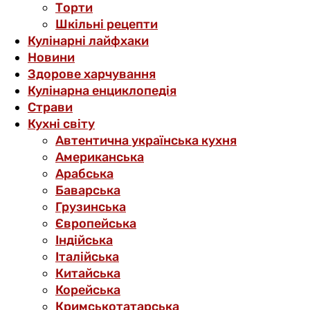
Торти
Шкільні рецепти
Кулінарні лайфхаки
Новини
Здорове харчування
Кулінарна енциклопедія
Страви
Кухні світу
Автентична українська кухня
Американська
Арабська
Баварська
Грузинська
Європейська
Індійська
Італійська
Китайська
Корейська
Кримськотатарська