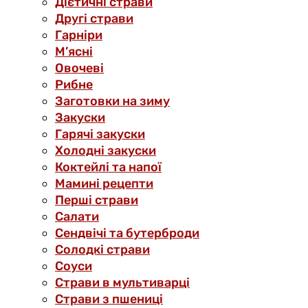
Дієтичні страви
Другі страви
Гарніри
М’ясні
Овочеві
Рибне
Заготовки на зиму
Закуски
Гарячі закуски
Холодні закуски
Коктейлі та напої
Мамині рецепти
Перші страви
Салати
Сендвічі та бутерброди
Солодкі страви
Соуси
Страви в мультиварці
Страви з пшениці