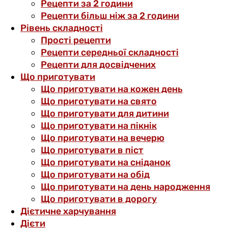
Рецепти за 2 години
Рецепти більш ніж за 2 години
Рівень складності
Прості рецепти
Рецепти середньої складності
Рецепти для досвідчених
Що приготувати
Що приготувати на кожен день
Що приготувати на свято
Що приготувати для дитини
Що приготувати на пікнік
Що приготувати на вечерю
Що приготувати в піст
Що приготувати на сніданок
Що приготувати на обід
Що приготувати на день народження
Що приготувати в дорогу
Дієтичне харчування
Дієти