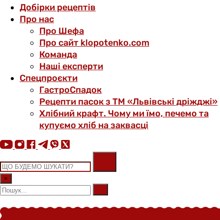
Добірки рецептів
Про нас
Про Шефа
Про сайт klopotenko.com
Команда
Наші експерти
Спецпроєкти
ГастроСпадок
Рецепти пасок з ТМ «Львівські дріжджі»
Хлібний крафт. Чому ми їмо, печемо та
купуємо хліб на заквасці
×