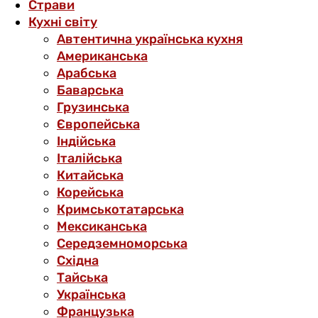
Страви
Кухні світу
Автентична українська кухня
Американська
Арабська
Баварська
Грузинська
Європейська
Індійська
Італійська
Китайська
Корейська
Кримськотатарська
Мексиканська
Середземноморська
Східна
Тайська
Українська
Французька