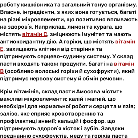
роботу кишківника та загальний тонус організму.
Власне, інгредієнти, з яких вона готується, багаті
на різні мікроелементи, що позитивно впливають
на здоровʼя. Наприклад, лимон та курага, що
містять
вітамін С
, зміцнюють імунітет та мають
антиоксидантну дію. А горіхи, що містять
вітамін
Е
, захищають клітини від старіння та
підтримують серцево-судинну систему. У склад
пасти входять також продукти, багаті на
вітамін
B
(особливо волоські горіхи й сухофрукти), який
підтримує нервову систему й обмін речовин.
Крім вітамінів, склад пасти Амосова містить
важливі мікроелементи: калій і магній, що
необхідні для нормальної роботи серця та мʼязів;
залізо, яке сприяє кровотворенню та
профілактиці анемії; кальцій і фосфор, що
підтримують здоровʼя кісток і зубів. Завдяки
поєднанню сухофруктів, меду та горіхів паста