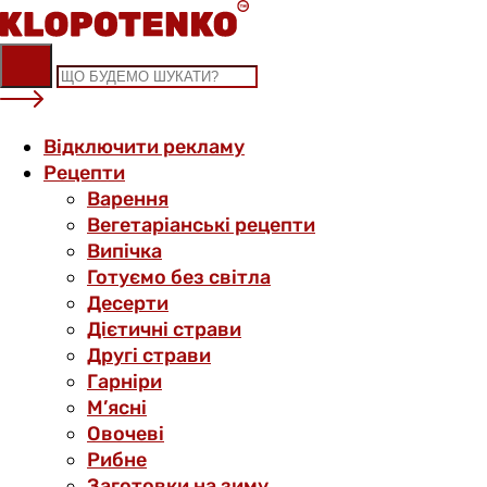
Skip
to
content
Відключити рекламу
Рецепти
Варення
Вегетаріанські рецепти
Випічка
Готуємо без світла
Десерти
Дієтичні страви
Другі страви
Гарніри
М’ясні
Овочеві
Рибне
Заготовки на зиму