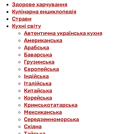
Здорове харчування
Кулінарна енциклопедія
Страви
Кухні світу
Автентична українська кухня
Американська
Арабська
Баварська
Грузинська
Європейська
Індійська
Італійська
Китайська
Корейська
Кримськотатарська
Мексиканська
Середземноморська
Східна
Тайська