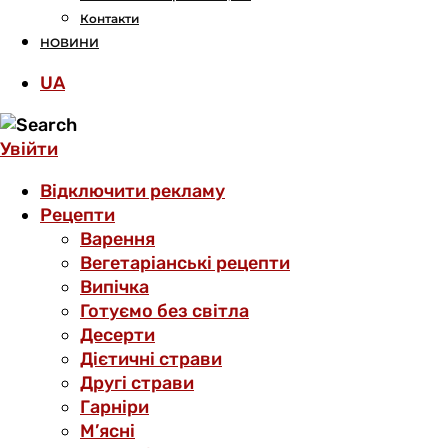
Контакти
НОВИНИ
UA
Увійти
Відключити рекламу
Рецепти
Варення
Вегетаріанські рецепти
Випічка
Готуємо без світла
Десерти
Дієтичні страви
Другі страви
Гарніри
М’ясні