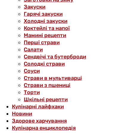
Закуски
Гарячі закуски
Холодні закуски
Коктейлі та напої
Мамині рецепти
Перші страви
Салати
Сендвічі та бутерброди
Солодкі страви
Соуси
Страви в мультиварці
Страви з пшениці
Торти
Шкільні рецепти
Кулінарні лайфхаки
Новини
Здорове харчування
Кулінарна енциклопедія