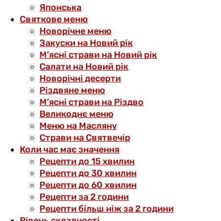
Японська
Святкове меню
Новорічне меню
Закуски на Новий рік
М’ясні страви на Новий рік
Салати на Новий рік
Новорічні десерти
Різдвяне меню
М’ясні страви на Різдво
Великоднє меню
Меню на Масляну
Страви на Святвечір
Коли час має значення
Рецепти до 15 хвилин
Рецепти до 30 хвилин
Рецепти до 60 хвилин
Рецепти за 2 години
Рецепти більш ніж за 2 години
Рівень складності