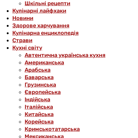
Шкільні рецепти
Кулінарні лайфхаки
Новини
Здорове харчування
Кулінарна енциклопедія
Страви
Кухні світу
Автентична українська кухня
Американська
Арабська
Баварська
Грузинська
Європейська
Індійська
Італійська
Китайська
Корейська
Кримськотатарська
Мексиканська