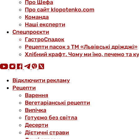
Про Шефа
Про сайт klopotenko.com
Команда
Наші експерти
Спецпроєкти
ГастроСпадок
Рецепти пасок з ТМ «Львівські дріжджі»
Хлібний крафт. Чому ми їмо, печемо та к
Відключити рекламу
Рецепти
Варення
Вегетаріанські рецепти
Випічка
Готуємо без світла
Десерти
Дієтичні страви