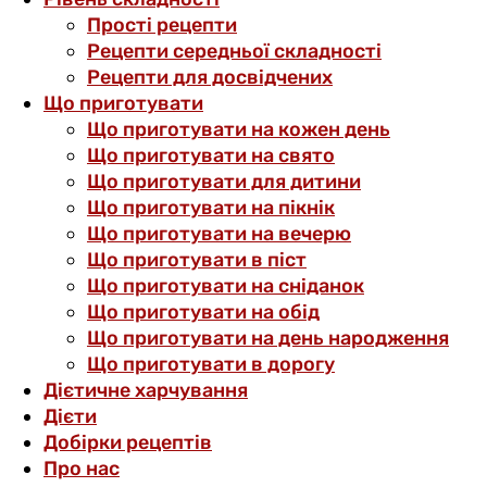
Прості рецепти
Рецепти середньої складності
Рецепти для досвідчених
Що приготувати
Що приготувати на кожен день
Що приготувати на свято
Що приготувати для дитини
Що приготувати на пікнік
Що приготувати на вечерю
Що приготувати в піст
Що приготувати на сніданок
Що приготувати на обід
Що приготувати на день народження
Що приготувати в дорогу
Дієтичне харчування
Дієти
Добірки рецептів
Про нас