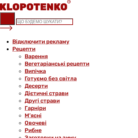
Skip
to
content
Відключити рекламу
Рецепти
Варення
Вегетаріанські рецепти
Випічка
Готуємо без світла
Десерти
Дієтичні страви
Другі страви
Гарніри
М’ясні
Овочеві
Рибне
Заготовки на зиму