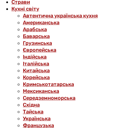
Страви
Кухні світу
Автентична українська кухня
Американська
Арабська
Баварська
Грузинська
Європейська
Індійська
Італійська
Китайська
Корейська
Кримськотатарська
Мексиканська
Середземноморська
Східна
Тайська
Українська
Французька