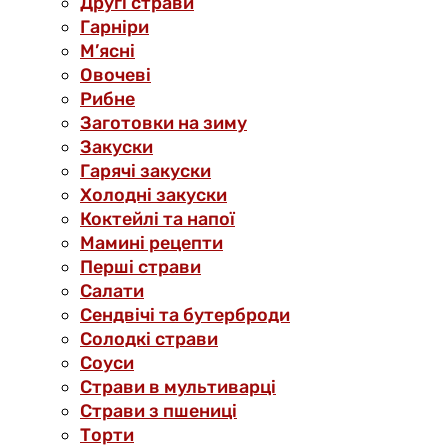
Другі страви
Гарніри
М’ясні
Овочеві
Рибне
Заготовки на зиму
Закуски
Гарячі закуски
Холодні закуски
Коктейлі та напої
Мамині рецепти
Перші страви
Салати
Сендвічі та бутерброди
Солодкі страви
Соуси
Страви в мультиварці
Страви з пшениці
Торти