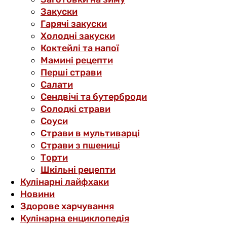
Закуски
Гарячі закуски
Холодні закуски
Коктейлі та напої
Мамині рецепти
Перші страви
Салати
Сендвічі та бутерброди
Солодкі страви
Соуси
Страви в мультиварці
Страви з пшениці
Торти
Шкільні рецепти
Кулінарні лайфхаки
Новини
Здорове харчування
Кулінарна енциклопедія