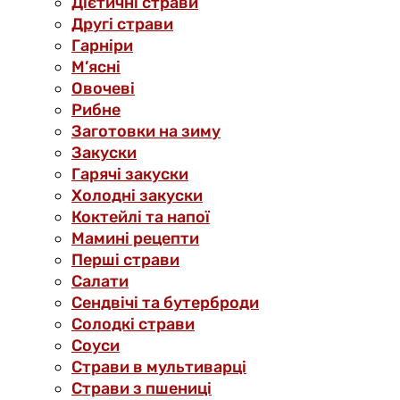
Дієтичні страви
Другі страви
Гарніри
М’ясні
Овочеві
Рибне
Заготовки на зиму
Закуски
Гарячі закуски
Холодні закуски
Коктейлі та напої
Мамині рецепти
Перші страви
Салати
Сендвічі та бутерброди
Солодкі страви
Соуси
Страви в мультиварці
Страви з пшениці