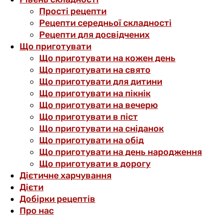
Прості рецепти
Рецепти середньої складності
Рецепти для досвідчених
Що приготувати
Що приготувати на кожен день
Що приготувати на свято
Що приготувати для дитини
Що приготувати на пікнік
Що приготувати на вечерю
Що приготувати в піст
Що приготувати на сніданок
Що приготувати на обід
Що приготувати на день народження
Що приготувати в дорогу
Дієтичне харчування
Дієти
Добірки рецептів
Про нас