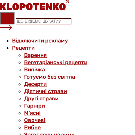
Skip
to
content
Відключити рекламу
Рецепти
Варення
Вегетаріанські рецепти
Випічка
Готуємо без світла
Десерти
Дієтичні страви
Другі страви
Гарніри
М’ясні
Овочеві
Рибне
Заготовки на зиму