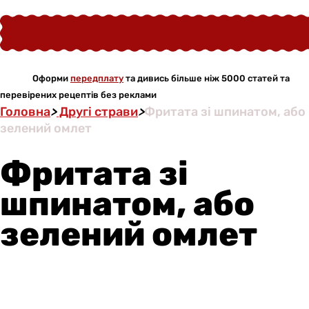
Оформи
передплату
та дивись більше ніж 5000 статей та
перевірених рецептів без реклами
Головна
>
Другі страви
>
Фритата зі шпинатом, або
зелений омлет
Фритата зі
шпинатом, або
зелений омлет