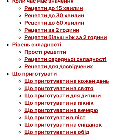
Коли час має значення
Рецепти до 15 хвилин
Рецепти до 30 хвилин
Рецепти до 60 хвилин
Рецепти за 2 години
Рецепти більш ніж за 2 години
Рівень складності
Прості рецепти
Рецепти середньої складності
Рецепти для досвідчених
Що приготувати
Що приготувати на кожен день
Що приготувати на свято
Що приготувати для дитини
Що приготувати на пікнік
Що приготувати на вечерю
Що приготувати в піст
Що приготувати на сніданок
Що приготувати на обід