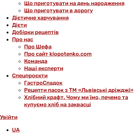
Що приготувати на день народження
Що приготувати в дорогу
Дієтичне харчування
Дієти
Добірки рецептів
Про нас
Про Шефа
Про сайт klopotenko.com
Команда
Наші експерти
Спецпроєкти
ГастроСпадок
Рецепти пасок з ТМ «Львівські дріжджі»
Хлібний крафт. Чому ми їмо, печемо та
купуємо хліб на заквасці
Увійти
UA