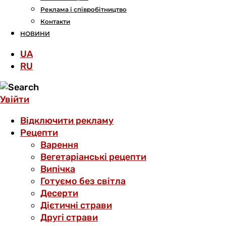
Реклама і співробітництво
Контакти
НОВИНИ
UA
RU
Увійти
Відключити рекламу
Рецепти
Варення
Вегетаріанські рецепти
Випічка
Готуємо без світла
Десерти
Дієтичні страви
Другі страви