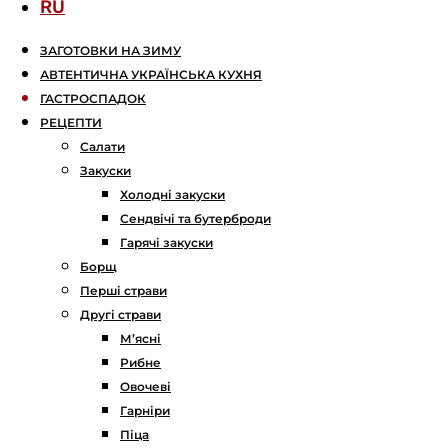
RU
ЗАГОТОВКИ НА ЗИМУ
АВТЕНТИЧНА УКРАЇНСЬКА КУХНЯ
ГАСТРОСПАДОК
РЕЦЕПТИ
Салати
Закуски
Холодні закуски
Сендвічі та бутерброди
Гарячі закуски
Борщ
Перші страви
Другі страви
М’ясні
Рибне
Овочеві
Гарніри
Піца