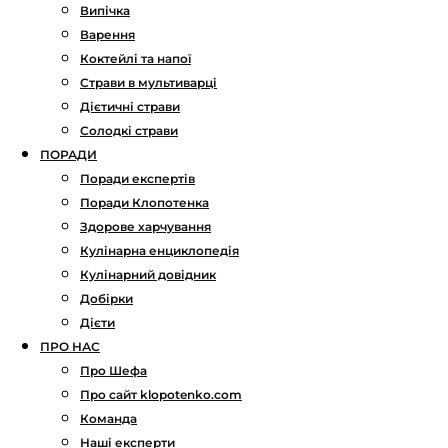
Випічка
Варення
Коктейлі та напої
Страви в мультиварці
Дієтичні страви
Солодкі страви
ПОРАДИ
Поради експертів
Поради Клопотенка
Здорове харчування
Кулінарна енциклопедія
Кулінарний довідник
Добірки
Дієти
ПРО НАС
Про Шефа
Про сайт klopotenko.com
Команда
Наші експерти