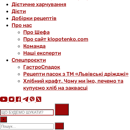
Дієтичне харчування
Дієти
Добірки рецептів
Про нас
Про Шефа
Про сайт klopotenko.com
Команда
Наші експерти
Спецпроєкти
ГастроСпадок
Рецепти пасок з ТМ «Львівські дріжджі»
Хлібний крафт. Чому ми їмо, печемо та
купуємо хліб на заквасці
×