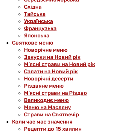
Східна
Тайська
Українська
Французька
Японська
Святкове меню
Новорічне меню
Закуски на Новий рік
М’ясні страви на Новий рік
Салати на Новий рік
Новорічні десерти
Різдвяне меню
М’ясні страви на Різдво
Великоднє меню
Меню на Масляну
Страви на Святвечір
Коли час має значення
Рецепти до 15 хвилин