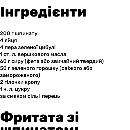
Інгредієнти
200 г
шпинату
4 яйця
4 пера
зеленої
цибулі
1 ст.
л.
вершкового масла
60 г
сиру
(фета або звичайний твердий)
50 г
зеленого
горошку (свіжого або
замороженого)
2 гілочки
кропу
1 ч.
л.
цукру
за смаком
сіль
і перець
Фритата зі
шпинатом: