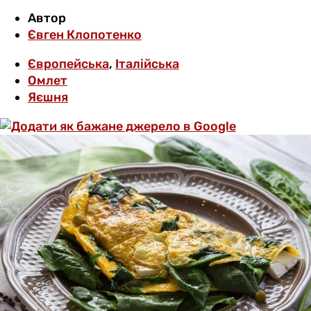
Автор
Євген Клопотенко
Європейська
,
Італійська
Омлет
Яєшня