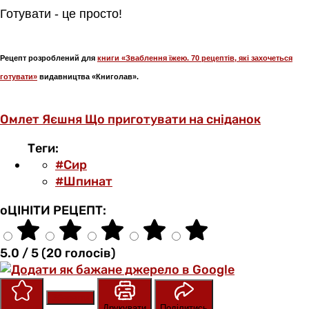
Готувати - це просто!
Рецепт розроблений для
книги «Зваблення їжею. 70 рецептів, які захочеться
готувати»
видавництва «Книголав».
Омлет
Яєшня
Що приготувати на сніданок
Теги:
#Сир
#Шпинат
оЦІНІТИ РЕЦЕПТ:
5.0 / 5 (20 голосів)
Зберегти
Оцінити
Друкувати
Поділитись