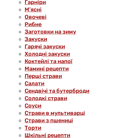
Гарніри
М’ясні
Овочеві
Рибне
Заготовки на зиму
Закуски
Гарячі закуски
Холодні закуски
Коктейлі та напої
Мамині рецепти
Перші страви
Салати
Сендвічі та бутерброди
Солодкі страви
Соуси
Страви в мультиварці
Страви з пшениці
Торти
Шкільні рецепти