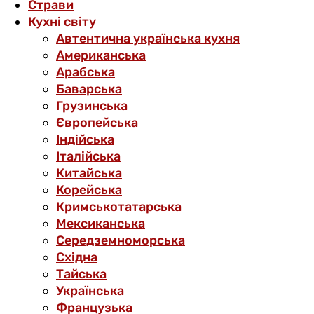
Страви
Кухні світу
Автентична українська кухня
Американська
Арабська
Баварська
Грузинська
Європейська
Індійська
Італійська
Китайська
Корейська
Кримськотатарська
Мексиканська
Середземноморська
Східна
Тайська
Українська
Французька