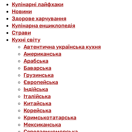
Кулінарні лайфхаки
Новини
Здорове харчування
Кулінарна енциклопедія
Страви
Кухні світу
Автентична українська кухня
Американська
Арабська
Баварська
Грузинська
Європейська
Індійська
Італійська
Китайська
Корейська
Кримськотатарська
Мексиканська
Середземноморська