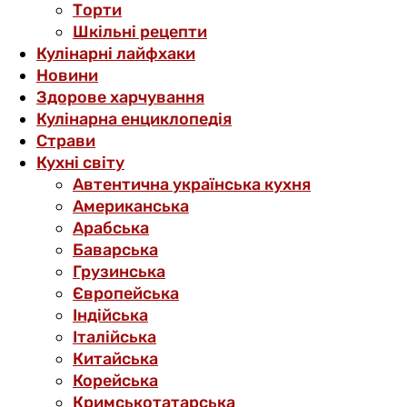
Торти
Шкільні рецепти
Кулінарні лайфхаки
Новини
Здорове харчування
Кулінарна енциклопедія
Страви
Кухні світу
Автентична українська кухня
Американська
Арабська
Баварська
Грузинська
Європейська
Індійська
Італійська
Китайська
Корейська
Кримськотатарська