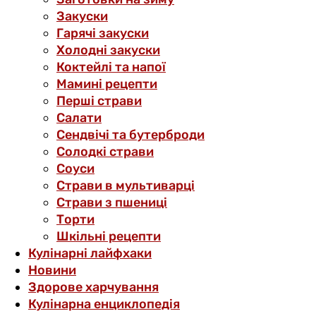
Закуски
Гарячі закуски
Холодні закуски
Коктейлі та напої
Мамині рецепти
Перші страви
Салати
Сендвічі та бутерброди
Солодкі страви
Соуси
Страви в мультиварці
Страви з пшениці
Торти
Шкільні рецепти
Кулінарні лайфхаки
Новини
Здорове харчування
Кулінарна енциклопедія