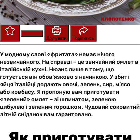
Зберегти
Оцінити
Друкувати
Поділитись
У модному слові «фритата» немає нічого
незвичайного. На справді – це звичайний омлет в
італійській кухні. Нюанс лише в тому, що
готується він обов’язково з начинкою. У збиті
яйця італійці додають овочі, зелень, сир, м’ясо
або ковбасу. Я пропоную вам приготувати
«зелений» омлет – зі шпинатом, зеленою
цибулею і зеленим горошком. Чудовий соковитий
літній сніданок вам гарантовано.
Як приготувати