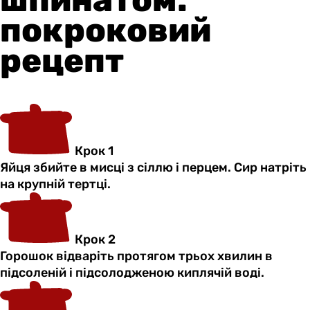
покроковий
рецепт
Крок 1
Яйця збийте в мисці з сіллю і перцем. Сир натріть
на крупній тертці.
Крок 2
Горошок відваріть протягом трьох хвилин в
підсоленій і підсолодженою киплячій воді.