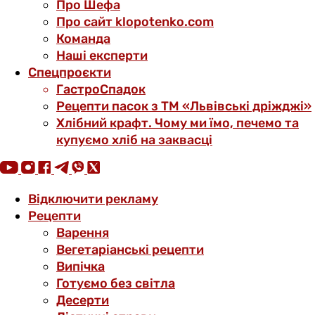
Про Шефа
Про сайт klopotenko.com
Команда
Наші експерти
Спецпроєкти
ГастроСпадок
Рецепти пасок з ТМ «Львівські дріжджі»
Хлібний крафт. Чому ми їмо, печемо та
купуємо хліб на заквасці
Відключити рекламу
Рецепти
Варення
Вегетаріанські рецепти
Випічка
Готуємо без світла
Десерти