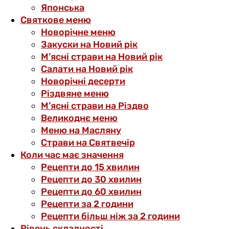
Японська
Святкове меню
Новорічне меню
Закуски на Новий рік
М’ясні страви на Новий рік
Салати на Новий рік
Новорічні десерти
Різдвяне меню
М’ясні страви на Різдво
Великоднє меню
Меню на Масляну
Страви на Святвечір
Коли час має значення
Рецепти до 15 хвилин
Рецепти до 30 хвилин
Рецепти до 60 хвилин
Рецепти за 2 години
Рецепти більш ніж за 2 години
Рівень складності