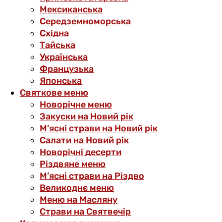
Мексиканська
Середземноморська
Східна
Тайська
Українська
Французька
Японська
Святкове меню
Новорічне меню
Закуски на Новий рік
М’ясні страви на Новий рік
Салати на Новий рік
Новорічні десерти
Різдвяне меню
М’ясні страви на Різдво
Великоднє меню
Меню на Масляну
Страви на Святвечір