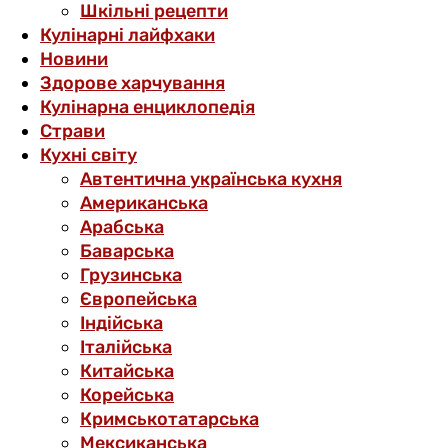
Шкільні рецепти
Кулінарні лайфхаки
Новини
Здорове харчування
Кулінарна енциклопедія
Страви
Кухні світу
Автентична українська кухня
Американська
Арабська
Баварська
Грузинська
Європейська
Індійська
Італійська
Китайська
Корейська
Кримськотатарська
Мексиканська