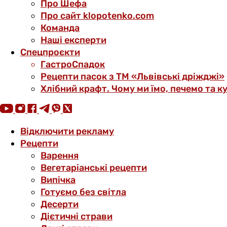
Про Шефа
Про сайт klopotenko.com
Команда
Наші експерти
Спецпроєкти
ГастроСпадок
Рецепти пасок з ТМ «Львівські дріжджі»
Хлібний крафт. Чому ми їмо, печемо та к
Відключити рекламу
Рецепти
Варення
Вегетаріанські рецепти
Випічка
Готуємо без світла
Десерти
Дієтичні страви