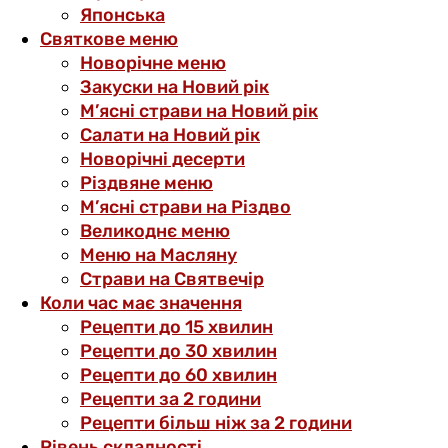
Японська
Святкове меню
Новорічне меню
Закуски на Новий рік
М’ясні страви на Новий рік
Салати на Новий рік
Новорічні десерти
Різдвяне меню
М’ясні страви на Різдво
Великоднє меню
Меню на Масляну
Страви на Святвечір
Коли час має значення
Рецепти до 15 хвилин
Рецепти до 30 хвилин
Рецепти до 60 хвилин
Рецепти за 2 години
Рецепти більш ніж за 2 години
Рівень складності