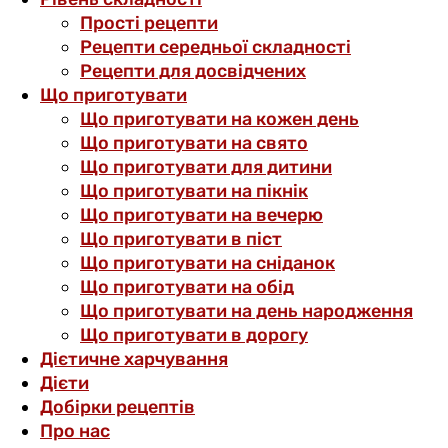
Прості рецепти
Рецепти середньої складності
Рецепти для досвідчених
Що приготувати
Що приготувати на кожен день
Що приготувати на свято
Що приготувати для дитини
Що приготувати на пікнік
Що приготувати на вечерю
Що приготувати в піст
Що приготувати на сніданок
Що приготувати на обід
Що приготувати на день народження
Що приготувати в дорогу
Дієтичне харчування
Дієти
Добірки рецептів
Про нас