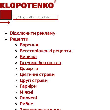
Skip
to
content
Відключити рекламу
Рецепти
Варення
Вегетаріанські рецепти
Випічка
Готуємо без світла
Десерти
Дієтичні страви
Другі страви
Гарніри
М’ясні
Овочеві
Рибне
Заготовки на зиму