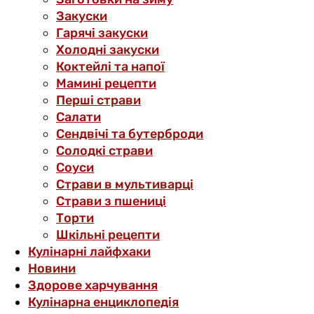
Закуски
Гарячі закуски
Холодні закуски
Коктейлі та напої
Мамині рецепти
Перші страви
Салати
Сендвічі та бутерброди
Солодкі страви
Соуси
Страви в мультиварці
Страви з пшениці
Торти
Шкільні рецепти
Кулінарні лайфхаки
Новини
Здорове харчування
Кулінарна енциклопедія