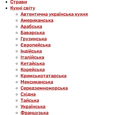
Страви
Кухні світу
Автентична українська кухня
Американська
Арабська
Баварська
Грузинська
Європейська
Індійська
Італійська
Китайська
Корейська
Кримськотатарська
Мексиканська
Середземноморська
Східна
Тайська
Українська
Французька