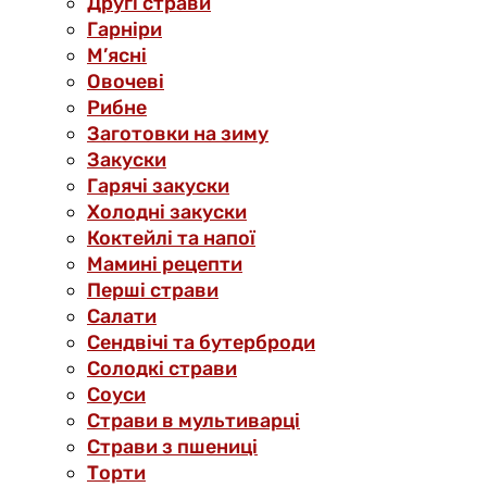
Другі страви
Гарніри
М’ясні
Овочеві
Рибне
Заготовки на зиму
Закуски
Гарячі закуски
Холодні закуски
Коктейлі та напої
Мамині рецепти
Перші страви
Салати
Сендвічі та бутерброди
Солодкі страви
Соуси
Страви в мультиварці
Страви з пшениці
Торти