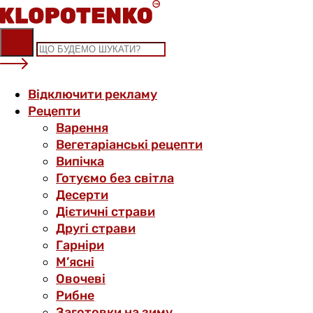
Skip
to
content
Відключити рекламу
Рецепти
Варення
Вегетаріанські рецепти
Випічка
Готуємо без світла
Десерти
Дієтичні страви
Другі страви
Гарніри
М’ясні
Овочеві
Рибне
Заготовки на зиму