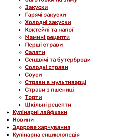
Закуски
Гарячі закуски
Холодні закуски
Коктейлі та напої
Мамині рецепти
Перші страви
Салати
Сендвічі та бутерброди
Солодкі страви
Соуси
Страви в мультиварці
Страви з пшениці
Торти
Шкільні рецепти
Кулінарні лайфхаки
Новини
Здорове харчування
Кулінарна енциклопедія