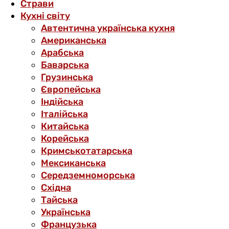
Страви
Кухні світу
Автентична українська кухня
Американська
Арабська
Баварська
Грузинська
Європейська
Індійська
Італійська
Китайська
Корейська
Кримськотатарська
Мексиканська
Середземноморська
Східна
Тайська
Українська
Французька