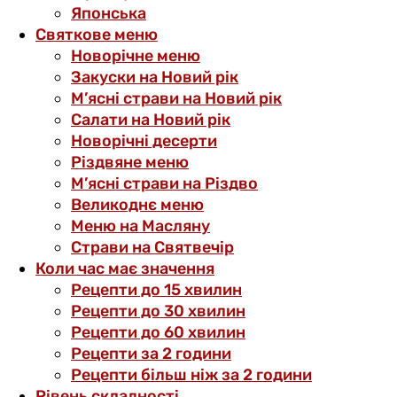
Японська
Святкове меню
Новорічне меню
Закуски на Новий рік
М’ясні страви на Новий рік
Салати на Новий рік
Новорічні десерти
Різдвяне меню
М’ясні страви на Різдво
Великоднє меню
Меню на Масляну
Страви на Святвечір
Коли час має значення
Рецепти до 15 хвилин
Рецепти до 30 хвилин
Рецепти до 60 хвилин
Рецепти за 2 години
Рецепти більш ніж за 2 години
Рівень складності