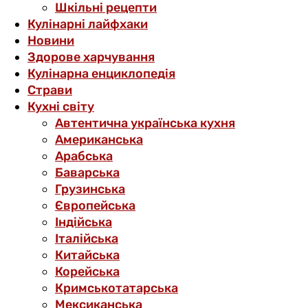
Шкільні рецепти
Кулінарні лайфхаки
Новини
Здорове харчування
Кулінарна енциклопедія
Страви
Кухні світу
Автентична українська кухня
Американська
Арабська
Баварська
Грузинська
Європейська
Індійська
Італійська
Китайська
Корейська
Кримськотатарська
Мексиканська