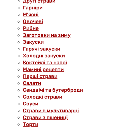
Другі страви
Гарніри
М’ясні
Овочеві
Рибне
Заготовки на зиму
Закуски
Гарячі закуски
Холодні закуски
Коктейлі та напої
Мамині рецепти
Перші страви
Салати
Сендвічі та бутерброди
Солодкі страви
Соуси
Страви в мультиварці
Страви з пшениці
Торти