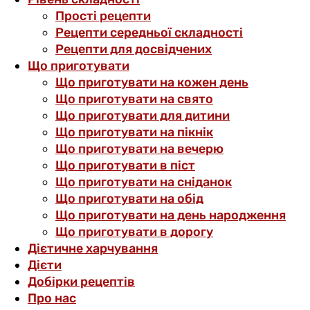
Прості рецепти
Рецепти середньої складності
Рецепти для досвідчених
Що приготувати
Що приготувати на кожен день
Що приготувати на свято
Що приготувати для дитини
Що приготувати на пікнік
Що приготувати на вечерю
Що приготувати в піст
Що приготувати на сніданок
Що приготувати на обід
Що приготувати на день народження
Що приготувати в дорогу
Дієтичне харчування
Дієти
Добірки рецептів
Про нас