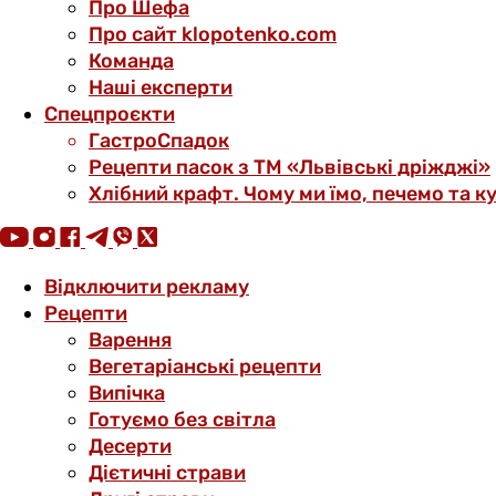
Про Шефа
Про сайт klopotenko.com
Команда
Наші експерти
Спецпроєкти
ГастроСпадок
Рецепти пасок з ТМ «Львівські дріжджі»
Хлібний крафт. Чому ми їмо, печемо та к
Відключити рекламу
Рецепти
Варення
Вегетаріанські рецепти
Випічка
Готуємо без світла
Десерти
Дієтичні страви