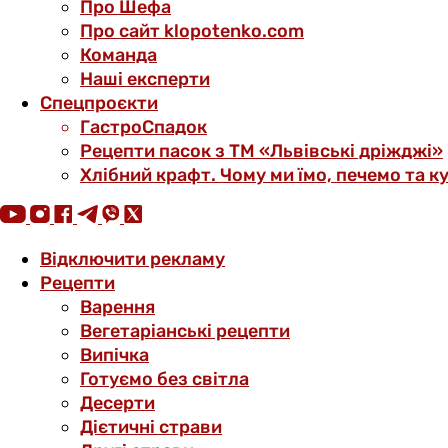
Про Шефа
Про сайт klopotenko.com
Команда
Наші експерти
Спецпроєкти
ГастроСпадок
Рецепти пасок з ТМ «Львівські дріжджі»
Хлібний крафт. Чому ми їмо, печемо та к
Відключити рекламу
Рецепти
Варення
Вегетаріанські рецепти
Випічка
Готуємо без світла
Десерти
Дієтичні страви