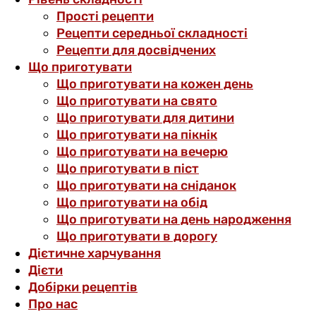
Прості рецепти
Рецепти середньої складності
Рецепти для досвідчених
Що приготувати
Що приготувати на кожен день
Що приготувати на свято
Що приготувати для дитини
Що приготувати на пікнік
Що приготувати на вечерю
Що приготувати в піст
Що приготувати на сніданок
Що приготувати на обід
Що приготувати на день народження
Що приготувати в дорогу
Дієтичне харчування
Дієти
Добірки рецептів
Про нас