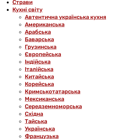
Страви
Кухні світу
Автентична українська кухня
Американська
Арабська
Баварська
Грузинська
Європейська
Індійська
Італійська
Китайська
Корейська
Кримськотатарська
Мексиканська
Середземноморська
Східна
Тайська
Українська
Французька