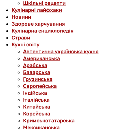
Шкільні рецепти
Кулінарні лайфхаки
Новини
Здорове харчування
Кулінарна енциклопедія
Страви
Кухні світу
Автентична українська кухня
Американська
Арабська
Баварська
Грузинська
Європейська
Індійська
Італійська
Китайська
Корейська
Кримськотатарська
Мексиканська