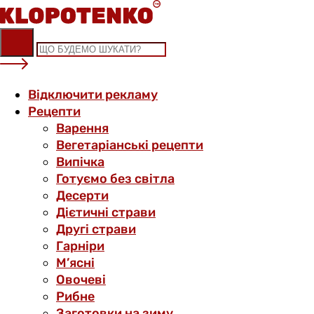
Skip
to
content
Відключити рекламу
Рецепти
Варення
Вегетаріанські рецепти
Випічка
Готуємо без світла
Десерти
Дієтичні страви
Другі страви
Гарніри
М’ясні
Овочеві
Рибне
Заготовки на зиму