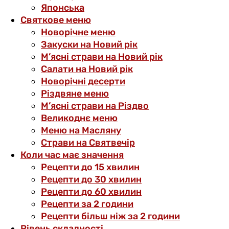
Японська
Святкове меню
Новорічне меню
Закуски на Новий рік
М’ясні страви на Новий рік
Салати на Новий рік
Новорічні десерти
Різдвяне меню
М’ясні страви на Різдво
Великоднє меню
Меню на Масляну
Страви на Святвечір
Коли час має значення
Рецепти до 15 хвилин
Рецепти до 30 хвилин
Рецепти до 60 хвилин
Рецепти за 2 години
Рецепти більш ніж за 2 години
Рівень складності