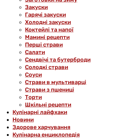
Закуски
Гарячі закуски
Холодні закуски
Коктейлі та напої
Мамині рецепти
Перші страви
Салати
Сендвічі та бутерброди
Солодкі страви
Соуси
Страви в мультиварці
Страви з пшениці
Торти
Шкільні рецепти
Кулінарні лайфхаки
Новини
Здорове харчування
Кулінарна енциклопедія