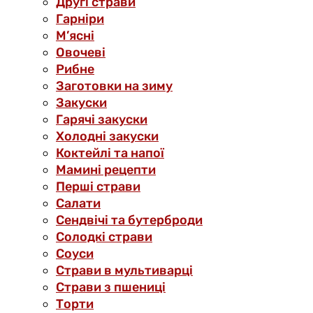
Другі страви
Гарніри
М’ясні
Овочеві
Рибне
Заготовки на зиму
Закуски
Гарячі закуски
Холодні закуски
Коктейлі та напої
Мамині рецепти
Перші страви
Салати
Сендвічі та бутерброди
Солодкі страви
Соуси
Страви в мультиварці
Страви з пшениці
Торти