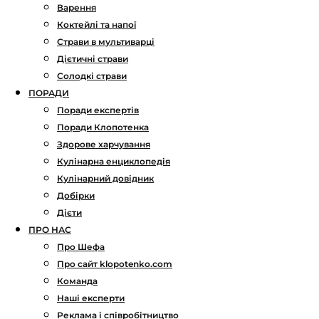
Варення
Коктейлі та напої
Страви в мультиварці
Дієтичні страви
Солодкі страви
ПОРАДИ
Поради експертів
Поради Клопотенка
Здорове харчування
Кулінарна енциклопедія
Кулінарний довідник
Добірки
Дієти
ПРО НАС
Про Шефа
Про сайт klopotenko.com
Команда
Наші експерти
Реклама і співробітництво