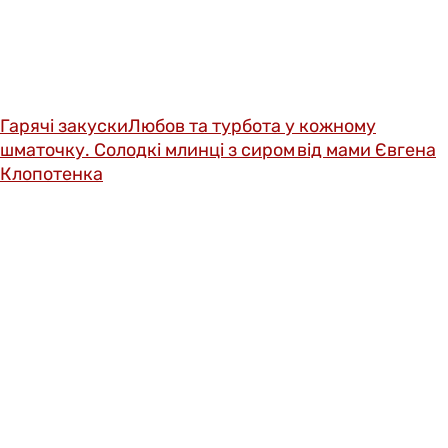
Гарячі закуски
Любов та турбота у кожному
шматочку. Солодкі млинці з сиром від мами Євгена
Клопотенка