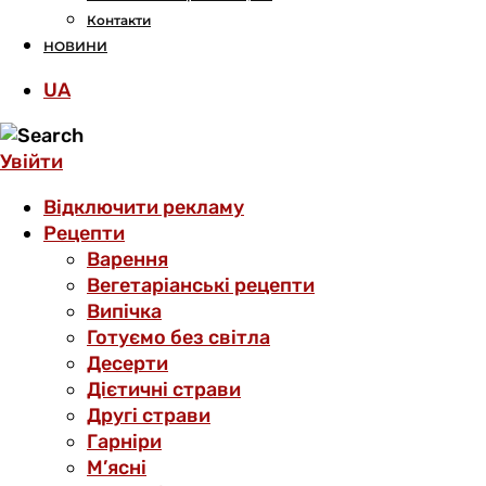
Контакти
НОВИНИ
UA
Увійти
Відключити рекламу
Рецепти
Варення
Вегетаріанські рецепти
Випічка
Готуємо без світла
Десерти
Дієтичні страви
Другі страви
Гарніри
М’ясні