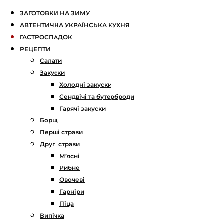
ЗАГОТОВКИ НА ЗИМУ
АВТЕНТИЧНА УКРАЇНСЬКА КУХНЯ
ГАСТРОСПАДОК
РЕЦЕПТИ
Салати
Закуски
Холодні закуски
Сендвічі та бутерброди
Гарячі закуски
Борщ
Перші страви
Другі страви
М’ясні
Рибне
Овочеві
Гарніри
Піца
Випічка