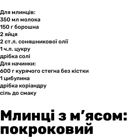
Для млинців:
350 мл
молока
150 г
борошна
2 яйця
2 ст.л.
соняшникової
олії
1 ч.л.
цукру
дрібка солі
Для начинки:
600 г
курячого
стегна без кістки
1 цибулина
дрібка коріандру
сіль до
смаку
Млинці з м’ясом:
покроковий