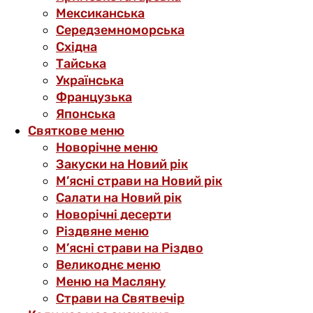
Мексиканська
Середземноморська
Східна
Тайська
Українська
Французька
Японська
Святкове меню
Новорічне меню
Закуски на Новий рік
М’ясні страви на Новий рік
Салати на Новий рік
Новорічні десерти
Різдвяне меню
М’ясні страви на Різдво
Великоднє меню
Меню на Масляну
Страви на Святвечір