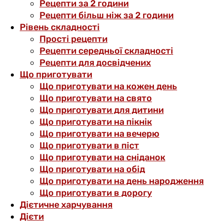
Рецепти за 2 години
Рецепти більш ніж за 2 години
Рівень складності
Прості рецепти
Рецепти середньої складності
Рецепти для досвідчених
Що приготувати
Що приготувати на кожен день
Що приготувати на свято
Що приготувати для дитини
Що приготувати на пікнік
Що приготувати на вечерю
Що приготувати в піст
Що приготувати на сніданок
Що приготувати на обід
Що приготувати на день народження
Що приготувати в дорогу
Дієтичне харчування
Дієти