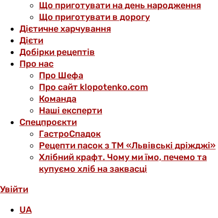
Що приготувати на день народження
Що приготувати в дорогу
Дієтичне харчування
Дієти
Добірки рецептів
Про нас
Про Шефа
Про сайт klopotenko.com
Команда
Наші експерти
Спецпроєкти
ГастроСпадок
Рецепти пасок з ТМ «Львівські дріжджі»
Хлібний крафт. Чому ми їмо, печемо та
купуємо хліб на заквасці
Увійти
UA