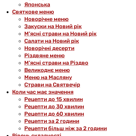
Японська
Святкове меню
Новорічне меню
Закуски на Новий рік
М’ясні страви на Новий рік
Салати на Новий рік
Новорічні десерти
Різдвяне меню
М’ясні страви на Різдво
Великоднє меню
Меню на Масляну
Страви на Святвечір
Коли час має значення
Рецепти до 15 хвилин
Рецепти до 30 хвилин
Рецепти до 60 хвилин
Рецепти за 2 години
Рецепти більш ніж за 2 години
Рівень складності