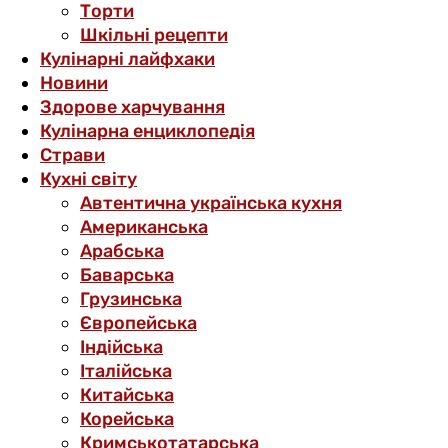
Торти
Шкільні рецепти
Кулінарні лайфхаки
Новини
Здорове харчування
Кулінарна енциклопедія
Страви
Кухні світу
Автентична українська кухня
Американська
Арабська
Баварська
Грузинська
Європейська
Індійська
Італійська
Китайська
Корейська
Кримськотатарська