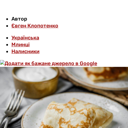
Автор
Євген Клопотенко
Українська
Млинці
Налисники