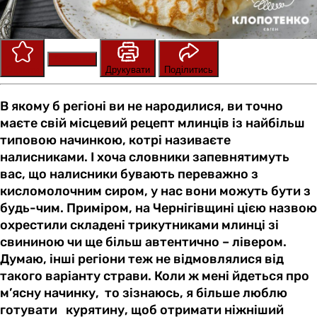
Зберегти
Оцінити
Друкувати
Поділитись
В якому б регіоні ви не народилися, ви точно
маєте свій місцевий рецепт млинців із найбільш
типовою начинкою, котрі називаєте
налисниками. І хоча словники запевнятимуть
вас, що налисники бувають переважно з
кисломолочним сиром, у нас вони можуть бути з
будь-чим. Приміром, на Чернігівщині цією назвою
охрестили складені трикутниками млинці зі
свининою чи ще більш автентично – лівером.
Думаю, інші регіони теж не відмовлялися від
такого варіанту страви. Коли ж мені йдеться про
м’ясну начинку, то зізнаюсь, я більше люблю
готувати курятину, щоб отримати ніжніший