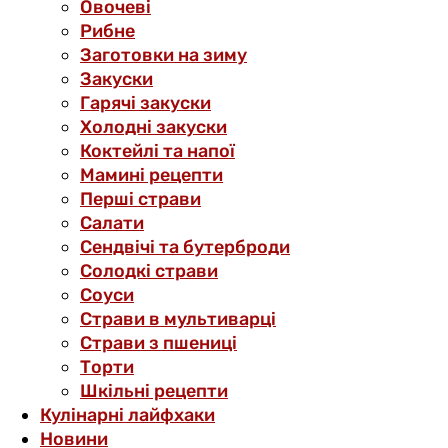
Овочеві
Рибне
Заготовки на зиму
Закуски
Гарячі закуски
Холодні закуски
Коктейлі та напої
Мамині рецепти
Перші страви
Салати
Сендвічі та бутерброди
Солодкі страви
Соуси
Страви в мультиварці
Страви з пшениці
Торти
Шкільні рецепти
Кулінарні лайфхаки
Новини