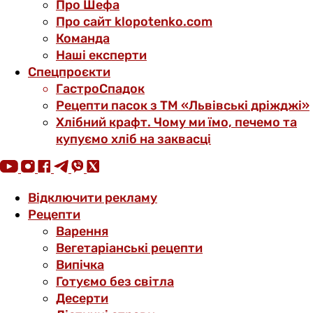
Про Шефа
Про сайт klopotenko.com
Команда
Наші експерти
Спецпроєкти
ГастроСпадок
Рецепти пасок з ТМ «Львівські дріжджі»
Хлібний крафт. Чому ми їмо, печемо та
купуємо хліб на заквасці
Відключити рекламу
Рецепти
Варення
Вегетаріанські рецепти
Випічка
Готуємо без світла
Десерти