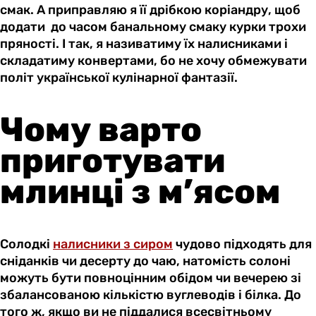
смак. А приправляю я її дрібкою коріандру, щоб
додати до часом банальному смаку курки трохи
пряності. І так, я називатиму їх налисниками і
складатиму конвертами, бо не хочу обмежувати
політ української кулінарної фантазії.
Чому варто
приготувати
млинці з м’ясом
Солодкі
налисники з сиром
чудово підходять для
сніданків чи десерту до чаю, натомість солоні
можуть бути повноцінним обідом чи вечерею зі
збалансованою кількістю вуглеводів і білка. До
того ж, якщо ви не піддалися всесвітньому