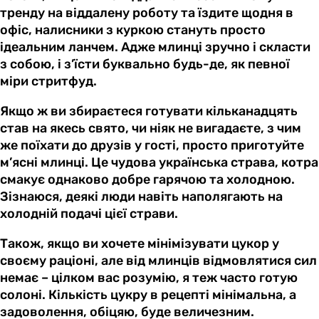
тренду на віддалену роботу та їздите щодня в
офіс, налисники з куркою стануть просто
ідеальним ланчем. Адже млинці зручно і скласти
з собою, і з’їсти буквально будь-де, як певної
міри стритфуд.
Якщо ж ви збираєтеся готувати кільканадцять
став на якесь свято, чи ніяк не вигадаєте, з чим
же поїхати до друзів у гості, просто приготуйте
м’ясні млинці. Це чудова українська страва, котра
смакує однаково добре гарячою та холодною.
Зізнаюся, деякі люди навіть наполягають на
холодній подачі цієї страви.
Також, якщо ви хочете мінімізувати цукор у
своєму раціоні, але від млинців відмовлятися сил
немає – цілком вас розумію, я теж часто готую
солоні. Кількість цукру в рецепті мінімальна, а
задоволення, обіцяю, буде величезним.