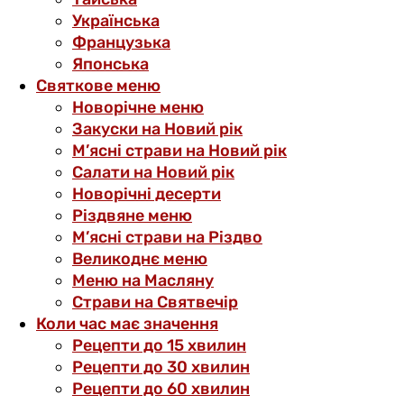
Українська
Французька
Японська
Святкове меню
Новорічне меню
Закуски на Новий рік
М’ясні страви на Новий рік
Салати на Новий рік
Новорічні десерти
Різдвяне меню
М’ясні страви на Різдво
Великоднє меню
Меню на Масляну
Страви на Святвечір
Коли час має значення
Рецепти до 15 хвилин
Рецепти до 30 хвилин
Рецепти до 60 хвилин