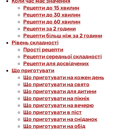
Коли час має значення
Рецепти до 15 хвилин
Рецепти до 30 хвилин
Рецепти до 60 хвилин
Рецепти за 2 години
Рецепти більш ніж за 2 години
Рівень складності
Прості рецепти
Рецепти середньої складності
Рецепти для досвідчених
Що приготувати
Що приготувати на кожен день
Що приготувати на свято
Що приготувати для дитини
Що приготувати на пікнік
Що приготувати на вечерю
Що приготувати в піст
Що приготувати на сніданок
Що приготувати на обід