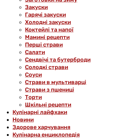
Закуски
Гарячі закуски
Холодні закуски
Коктейлі та напої
Мамині рецепти
Перші страви
Салати
Сендвічі та бутерброди
Солодкі страви
Соуси
Страви в мультиварці
Страви з пшениці
Торти
Шкільні рецепти
Кулінарні лайфхаки
Новини
Здорове харчування
Кулінарна енциклопедія