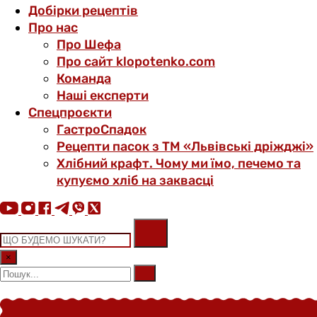
Добірки рецептів
Про нас
Про Шефа
Про сайт klopotenko.com
Команда
Наші експерти
Спецпроєкти
ГастроСпадок
Рецепти пасок з ТМ «Львівські дріжджі»
Хлібний крафт. Чому ми їмо, печемо та
купуємо хліб на заквасці
×