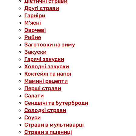
Дієтичні страви
Другі страви
Гарніри
М’ясні
Овочеві
Рибне
Заготовки на зиму
Закуски
Гарячі закуски
Холодні закуски
Коктейлі та напої
Мамині рецепти
Перші страви
Салати
Сендвічі та бутерброди
Солодкі страви
Соуси
Страви в мультиварці
Страви з пшениці