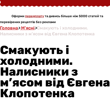
Оформи
передплату
та дивись більше ніж 5000 статей та
перевірених рецептів без реклами
Головна
>
М'ясні
>
Смакують і холодними.
Налисники з м’ясом від Євгена Клопотенка
Смакують і
холодними.
Налисники з
м’ясом від Євгена
Клопотенка