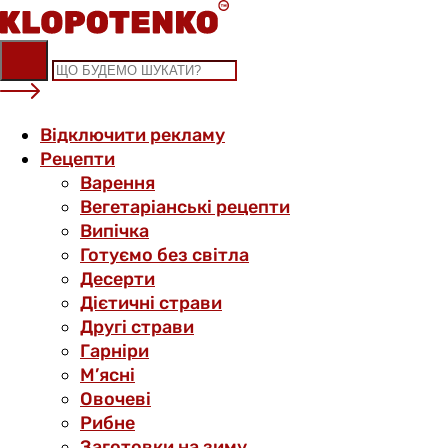
Skip
to
content
Відключити рекламу
Рецепти
Варення
Вегетаріанські рецепти
Випічка
Готуємо без світла
Десерти
Дієтичні страви
Другі страви
Гарніри
М’ясні
Овочеві
Рибне
Заготовки на зиму