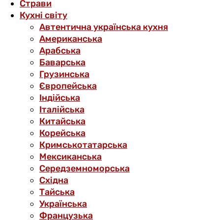
Страви
Кухні світу
Автентична українська кухня
Американська
Арабська
Баварська
Грузинська
Європейська
Індійська
Італійська
Китайська
Корейська
Кримськотатарська
Мексиканська
Середземноморська
Східна
Тайська
Українська
Французька