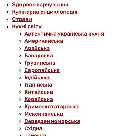
Здорове харчування
Кулінарна енциклопедія
Страви
Кухні світу
Автентична українська кухня
Американська
Арабська
Баварська
Грузинська
Європейська
Індійська
Італійська
Китайська
Корейська
Кримськотатарська
Мексиканська
Середземноморська
Східна
Тайська