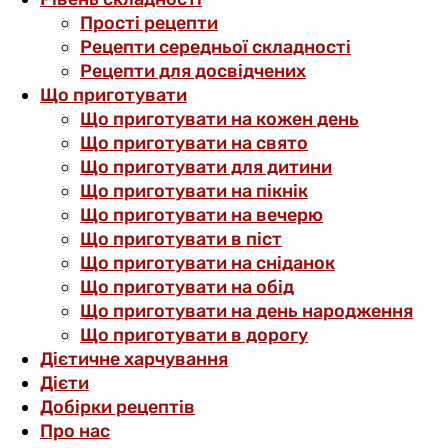
Прості рецепти
Рецепти середньої складності
Рецепти для досвідчених
Що приготувати
Що приготувати на кожен день
Що приготувати на свято
Що приготувати для дитини
Що приготувати на пікнік
Що приготувати на вечерю
Що приготувати в піст
Що приготувати на сніданок
Що приготувати на обід
Що приготувати на день народження
Що приготувати в дорогу
Дієтичне харчування
Дієти
Добірки рецептів
Про нас