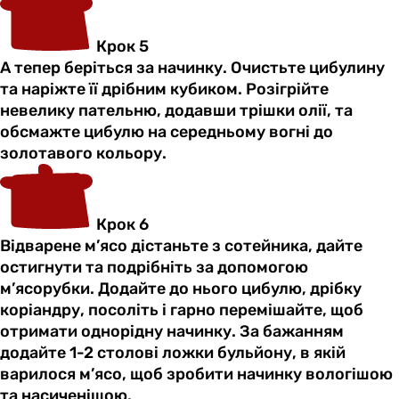
Крок 5
А тепер беріться за начинку. Очистьте цибулину
та наріжте її дрібним кубиком. Розігрійте
невелику пательню, додавши трішки олії, та
обсмажте цибулю на середньому вогні до
золотавого кольору.
Крок 6
Відварене м’ясо дістаньте з сотейника, дайте
остигнути та подрібніть за допомогою
м’ясорубки. Додайте до нього цибулю, дрібку
коріандру, посоліть і гарно перемішайте, щоб
отримати однорідну начинку. За бажанням
додайте 1-2 столові ложки бульйону, в якій
варилося м’ясо, щоб зробити начинку вологішою
та насиченішою.