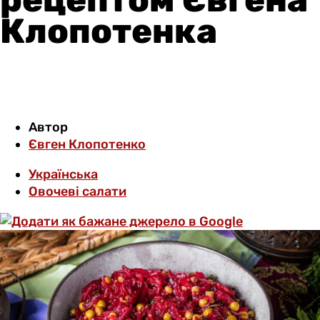
Клопотенка
Автор
Євген Клопотенко
Українська
Овочеві салати