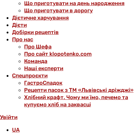
Що приготувати на день народження
Що приготувати в дорогу
Дієтичне харчування
Дієти
Добірки рецептів
Про нас
Про Шефа
Про сайт klopotenko.com
Команда
Наші експерти
Спецпроєкти
ГастроСпадок
Рецепти пасок з ТМ «Львівські дріжджі»
Хлібний крафт. Чому ми їмо, печемо та
купуємо хліб на заквасці
Увійти
UA