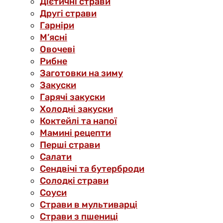
Дієтичні страви
Другі страви
Гарніри
М’ясні
Овочеві
Рибне
Заготовки на зиму
Закуски
Гарячі закуски
Холодні закуски
Коктейлі та напої
Мамині рецепти
Перші страви
Салати
Сендвічі та бутерброди
Солодкі страви
Соуси
Страви в мультиварці
Страви з пшениці