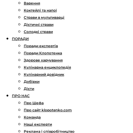
Варення
Коктейлі та напої
Страви в мультиварці
Дієтичні страви
Солодкі страви
ПОРАДИ
Поради експертів
Поради Клопотенка
Здорове харчування
Кулінарна енциклопедія
Кулінарний довідник
Добірки
Дієти
ПРО НАС
Про Шефа
Про сайт klopotenko.com
Команда
Наші експерти
Реклама і співробітництво