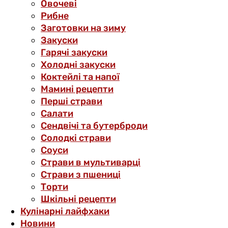
Овочеві
Рибне
Заготовки на зиму
Закуски
Гарячі закуски
Холодні закуски
Коктейлі та напої
Мамині рецепти
Перші страви
Салати
Сендвічі та бутерброди
Солодкі страви
Соуси
Страви в мультиварці
Страви з пшениці
Торти
Шкільні рецепти
Кулінарні лайфхаки
Новини