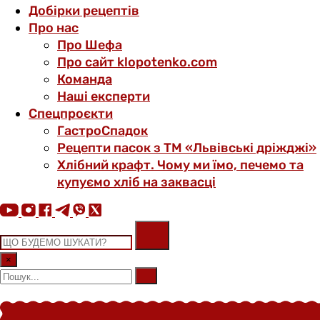
Добірки рецептів
Про нас
Про Шефа
Про сайт klopotenko.com
Команда
Наші експерти
Спецпроєкти
ГастроСпадок
Рецепти пасок з ТМ «Львівські дріжджі»
Хлібний крафт. Чому ми їмо, печемо та
купуємо хліб на заквасці
×