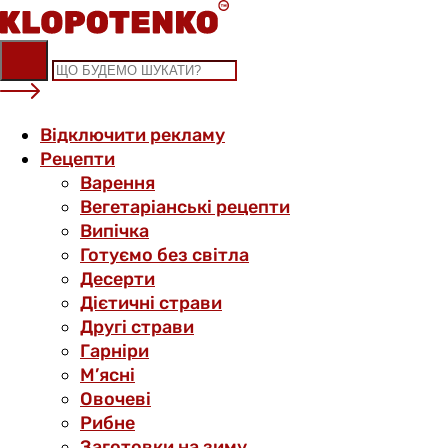
Skip
to
content
Відключити рекламу
Рецепти
Варення
Вегетаріанські рецепти
Випічка
Готуємо без світла
Десерти
Дієтичні страви
Другі страви
Гарніри
М’ясні
Овочеві
Рибне
Заготовки на зиму