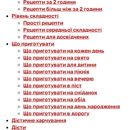
Рецепти за 2 години
Рецепти більш ніж за 2 години
Рівень складності
Прості рецепти
Рецепти середньої складності
Рецепти для досвідчених
Що приготувати
Що приготувати на кожен день
Що приготувати на свято
Що приготувати для дитини
Що приготувати на пікнік
Що приготувати на вечерю
Що приготувати в піст
Що приготувати на сніданок
Що приготувати на обід
Що приготувати на день народження
Що приготувати в дорогу
Дієтичне харчування
Дієти