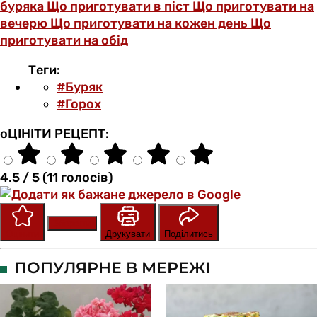
буряка
Що приготувати в піст
Що приготувати на
вечерю
Що приготувати на кожен день
Що
приготувати на обід
Теги:
#Буряк
#Горох
оЦІНІТИ РЕЦЕПТ:
4.5 / 5 (11 голосів)
Зберегти
Оцінити
Друкувати
Поділитись