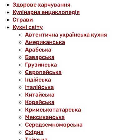
Здорове харчування
Кулінарна енциклопедія
Страви
Кухні світу
Автентична українська кухня
Американська
Арабська
Баварська
Грузинська
Європейська
Індійська
Італійська
Китайська
Корейська
Кримськотатарська
Мексиканська
Середземноморська
Східна
Тайська