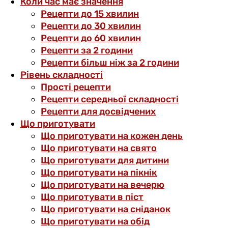
Коли час має значення
Рецепти до 15 хвилин
Рецепти до 30 хвилин
Рецепти до 60 хвилин
Рецепти за 2 години
Рецепти більш ніж за 2 години
Рівень складності
Прості рецепти
Рецепти середньої складності
Рецепти для досвідчених
Що приготувати
Що приготувати на кожен день
Що приготувати на свято
Що приготувати для дитини
Що приготувати на пікнік
Що приготувати на вечерю
Що приготувати в піст
Що приготувати на сніданок
Що приготувати на обід