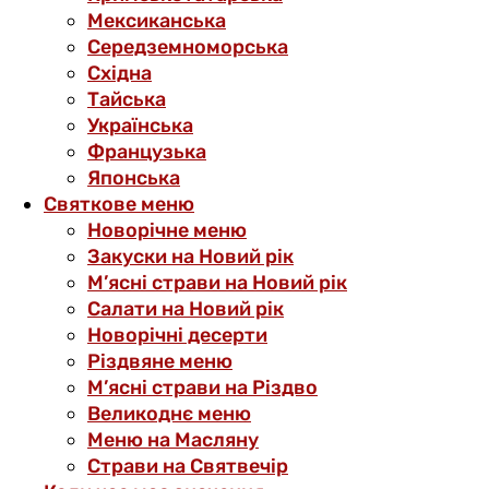
Мексиканська
Середземноморська
Східна
Тайська
Українська
Французька
Японська
Святкове меню
Новорічне меню
Закуски на Новий рік
М’ясні страви на Новий рік
Салати на Новий рік
Новорічні десерти
Різдвяне меню
М’ясні страви на Різдво
Великоднє меню
Меню на Масляну
Страви на Святвечір