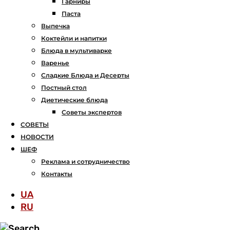
Гарниры
Паста
Выпечка
Коктейли и напитки
Блюда в мультиварке
Варенье
Сладкие Блюда и Десерты
Постный стол
Диетические блюда
Советы экспертов
СОВЕТЫ
НОВОСТИ
ШЕФ
Реклама и сотрудничество
Контакты
UA
RU