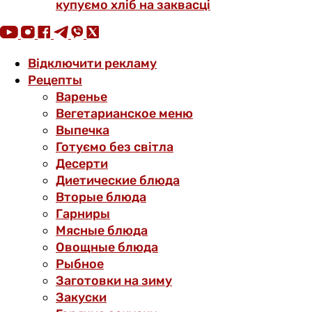
купуємо хліб на заквасці
Відключити рекламу
Рецепты
Варенье
Вегетарианское меню
Выпечка
Готуємо без світла
Десерти
Диетические блюда
Вторые блюда
Гарниры
Мясные блюда
Овощные блюда
Рыбное
Заготовки на зиму
Закуски