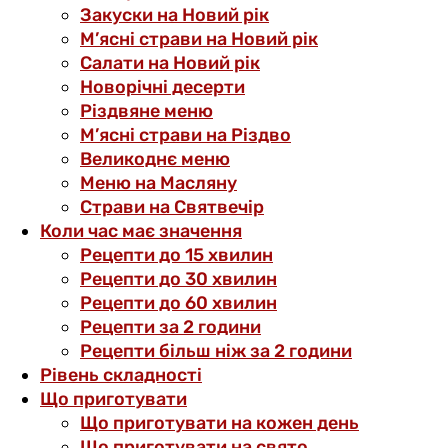
Закуски на Новий рік
М’ясні страви на Новий рік
Салати на Новий рік
Новорічні десерти
Різдвяне меню
М’ясні страви на Різдво
Великоднє меню
Меню на Масляну
Страви на Святвечір
Коли час має значення
Рецепти до 15 хвилин
Рецепти до 30 хвилин
Рецепти до 60 хвилин
Рецепти за 2 години
Рецепти більш ніж за 2 години
Рівень складності
Що приготувати
Що приготувати на кожен день
Що приготувати на свято