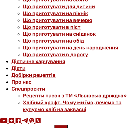
Що приготувати для дитини
Що приготувати на пікнік
Що приготувати на вечерю
Що приготувати в піст
Що приготувати на сніданок
Що приготувати на обід
Що приготувати на день народження
Що приготувати в дорогу
Дієтичне харчування
Дієти
Добірки рецептів
Про нас
Спецпроєкти
Рецепти пасок з ТМ «Львівські дріжджі»
Хлібний крафт. Чому ми їмо, печемо та
купуємо хліб на заквасці