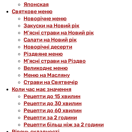
Японская
Святкове меню
Новорічне меню
Закуски на Новий рік
М’ясні страви на Новий рік
Салати на Новий рік
Новорічні десерти
Різдвяне меню
М’ясні страви на Різдво
Великоднє меню
Меню на Масляну
Страви на Святвечір
Коли час має значення
Рецепти до 15 хвилин
Рецепти до 30 хвилин
Рецепти до 60 хвилин
Рецепти за 2 години
Рецепти більш ніж за 2 години
Рівень складності