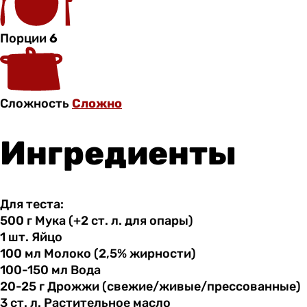
Порции
6
Сложность
Сложно
Ингредиенты
Для теста:
500 г
Мука
(+2 ст. л. для опары)
1 шт.
Яйцо
100 мл
Молоко
(2,5% жирности)
100-150 мл
Вода
20-25 г
Дрожжи
(свежие/живые/прессованные)
3 ст.
л.
Растительное масло