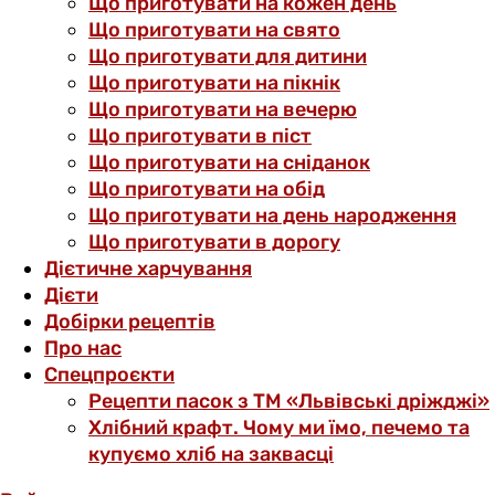
Що приготувати на кожен день
Що приготувати на свято
Що приготувати для дитини
Що приготувати на пікнік
Що приготувати на вечерю
Що приготувати в піст
Що приготувати на сніданок
Що приготувати на обід
Що приготувати на день народження
Що приготувати в дорогу
Дієтичне харчування
Дієти
Добірки рецептів
Про нас
Спецпроєкти
Рецепти пасок з ТМ «Львівські дріжджі»
Хлібний крафт. Чому ми їмо, печемо та
купуємо хліб на заквасці