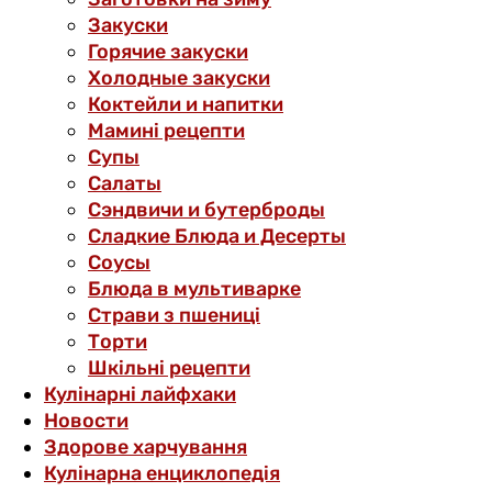
Закуски
Горячие закуски
Холодные закуски
Коктейли и напитки
Мамині рецепти
Супы
Салаты
Сэндвичи и бутерброды
Сладкие Блюда и Десерты
Соусы
Блюда в мультиварке
Страви з пшениці
Торти
Шкільні рецепти
Кулінарні лайфхаки
Новости
Здорове харчування
Кулінарна енциклопедія