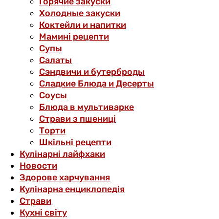
Горячие закуски
Холодные закуски
Коктейли и напитки
Мамині рецепти
Супы
Салаты
Сэндвичи и бутерброды
Сладкие Блюда и Десерты
Соусы
Блюда в мультиварке
Страви з пшениці
Торти
Шкільні рецепти
Кулінарні лайфхаки
Новости
Здорове харчування
Кулінарна енциклопедія
Страви
Кухні світу