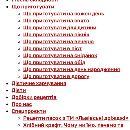
Що приготувати
Що приготувати на кожен день
Що приготувати на свято
Що приготувати для дитини
Що приготувати на пікнік
Що приготувати на вечерю
Що приготувати в піст
Що приготувати на сніданок
Що приготувати на обід
Що приготувати на день народження
Що приготувати в дорогу
Дієтичне харчування
Дієти
Добірки рецептів
Про нас
Спецпроєкти
Рецепти пасок з ТМ «Львівські дріжджі»
Хлібний крафт. Чому ми їмо, печемо та