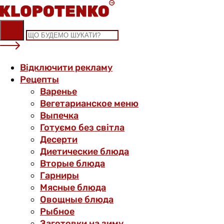
Skip
to
content
Відключити рекламу
Рецепты
Варенье
Вегетарианское меню
Выпечка
Готуємо без світла
Десерти
Диетические блюда
Вторые блюда
Гарниры
Мясные блюда
Овощные блюда
Рыбное
Заготовки на зиму