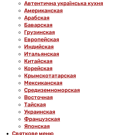
Автентична українська кухня
Американская
Арабская
Баварская
Грузинская
Европейская
Индийская
Итальянская
Китайская
Корейская
Крымскотатарская
Мексиканская
Средиземноморская
Восточная
Тайская
Украинская
Французская
Японская
Святкове меню