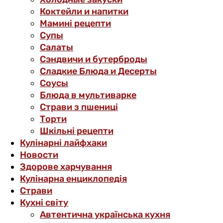
Коктейли и напитки
Мамині рецепти
Супы
Салаты
Сэндвичи и бутерброды
Сладкие Блюда и Десерты
Соусы
Блюда в мультиварке
Страви з пшениці
Торти
Шкільні рецепти
Кулінарні лайфхаки
Новости
Здорове харчування
Кулінарна енциклопедія
Страви
Кухні світу
Автентична українська кухня