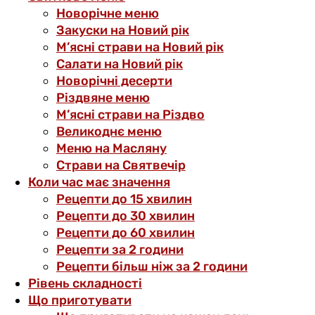
Новорічне меню
Закуски на Новий рік
М’ясні страви на Новий рік
Салати на Новий рік
Новорічні десерти
Різдвяне меню
М’ясні страви на Різдво
Великоднє меню
Меню на Масляну
Страви на Святвечір
Коли час має значення
Рецепти до 15 хвилин
Рецепти до 30 хвилин
Рецепти до 60 хвилин
Рецепти за 2 години
Рецепти більш ніж за 2 години
Рівень складності
Що приготувати