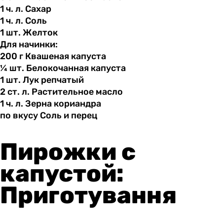
1 ч.
л.
Сахар
1 ч.
л.
Соль
1 шт.
Желток
Для начинки:
200 г
Квашеная
капуста
¼ шт.
Белокочанная
капуста
1 шт.
Лук
репчатый
2 ст.
л.
Растительное масло
1 ч.
л.
Зерна кориандра
по вкусу
Соль
и перец
Пирожки с
капустой:
Приготування