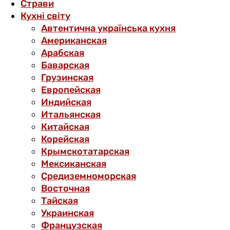
Страви
Кухні світу
Автентична українська кухня
Американская
Арабская
Баварская
Грузинская
Европейская
Индийская
Итальянская
Китайская
Корейская
Крымскотатарская
Мексиканская
Средиземноморская
Восточная
Тайская
Украинская
Французская