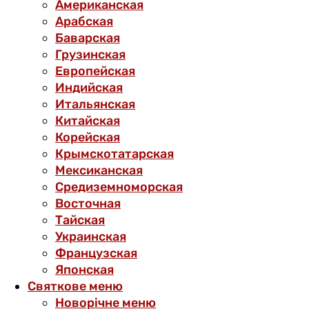
Американская
Арабская
Баварская
Грузинская
Европейская
Индийская
Итальянская
Китайская
Корейская
Крымскотатарская
Мексиканская
Средиземноморская
Восточная
Тайская
Украинская
Французская
Японская
Святкове меню
Новорічне меню