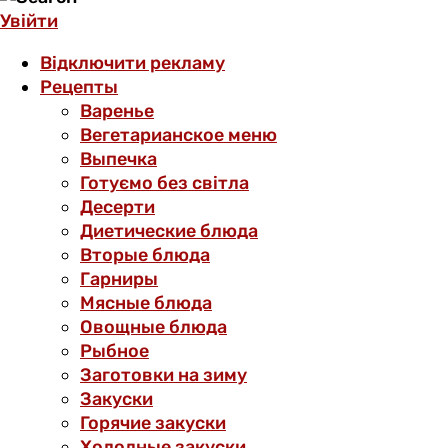
Увійти
Відключити рекламу
Рецепты
Варенье
Вегетарианское меню
Выпечка
Готуємо без світла
Десерти
Диетические блюда
Вторые блюда
Гарниры
Мясные блюда
Овощные блюда
Рыбное
Заготовки на зиму
Закуски
Горячие закуски
Холодные закуски