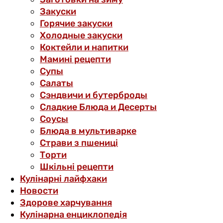
Закуски
Горячие закуски
Холодные закуски
Коктейли и напитки
Мамині рецепти
Супы
Салаты
Сэндвичи и бутерброды
Сладкие Блюда и Десерты
Соусы
Блюда в мультиварке
Страви з пшениці
Торти
Шкільні рецепти
Кулінарні лайфхаки
Новости
Здорове харчування
Кулінарна енциклопедія