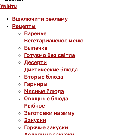
Увійти
Відключити рекламу
Рецепты
Варенье
Вегетарианское меню
Выпечка
Готуємо без світла
Десерти
Диетические блюда
Вторые блюда
Гарниры
Мясные блюда
Овощные блюда
Рыбное
Заготовки на зиму
Закуски
Горячие закуски
Холодные закуски