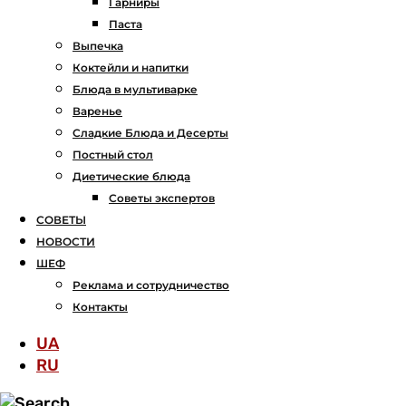
Гарниры
Паста
Выпечка
Коктейли и напитки
Блюда в мультиварке
Варенье
Сладкие Блюда и Десерты
Постный стол
Диетические блюда
Советы экспертов
СОВЕТЫ
НОВОСТИ
ШЕФ
Реклама и сотрудничество
Контакты
UA
RU