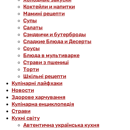
Коктейли и напитки
Мамині рецепти
Супы
Салаты
Сэндвичи и бутерброды
Сладкие Блюда и Десерты
Соусы
Блюда в мультиварке
Страви з пшениці
Торти
Шкільні рецепти
Кулінарні лайфхаки
Новости
Здорове харчування
Кулінарна енциклопедія
Страви
Кухні світу
Автентична українська кухня