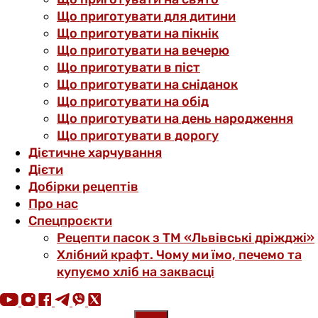
Що приготувати для дитини
Що приготувати на пікнік
Що приготувати на вечерю
Що приготувати в піст
Що приготувати на сніданок
Що приготувати на обід
Що приготувати на день народження
Що приготувати в дорогу
Дієтичне харчування
Дієти
Добірки рецептів
Про нас
Спецпроєкти
Рецепти пасок з ТМ «Львівські дріжджі»
Хлібний крафт. Чому ми їмо, печемо та
купуємо хліб на заквасці