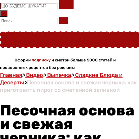
×
Оформи
подписку
и смотри больше 5000 статей и
проверенных рецептов без рекламы
Главная
>
Видео
>
Выпечка
>
Сладкие Блюда и
Десерты
>
Песочная основа и свежая черника: как
приготовить пирог со сметанной заливкой
Песочная основа
и свежая
черника: как