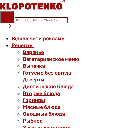
Skip
to
content
Відключити рекламу
Рецепты
Варенье
Вегетарианское меню
Выпечка
Готуємо без світла
Десерти
Диетические блюда
Вторые блюда
Гарниры
Мясные блюда
Овощные блюда
Рыбное
Заготовки на зиму