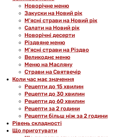
Новорічне меню
Закуски на Новий рік
М’ясні страви на Новий рік
Салати на Новий рік
Новорічні десерти
Різдвяне меню
М’ясні страви на Різдво
Великоднє меню
Меню на Масляну
Страви на Святвечір
Коли час має значення
Рецепти до 15 хвилин
Рецепти до 30 хвилин
Рецепти до 60 хвилин
Рецепти за 2 години
Рецепти більш ніж за 2 години
Рівень складності
Що приготувати