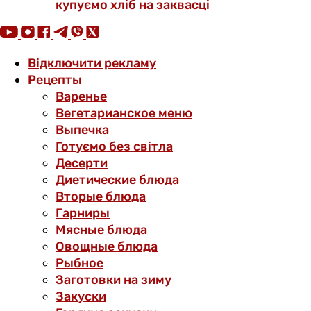
купуємо хліб на заквасці
Відключити рекламу
Рецепты
Варенье
Вегетарианское меню
Выпечка
Готуємо без світла
Десерти
Диетические блюда
Вторые блюда
Гарниры
Мясные блюда
Овощные блюда
Рыбное
Заготовки на зиму
Закуски