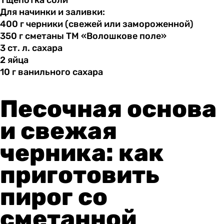
1 щепотка
соли
Для начинки и заливки:
400 г
черники
(свежей или замороженной)
350 г
сметаны
ТМ «Волошкове поле»
3 ст.
л.
сахара
2 яйца
10 г
ванильного
сахара
Песочная основа
и свежая
черника: как
приготовить
пирог со
сметанной