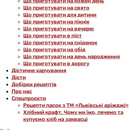
Що приготувати на кожен день
Що приготувати на свято
Що приготувати для дитини
Що приготувати на пікнік
Що приготувати на вечерю
Що приготувати в піст
Що приготувати на сніданок
Що приготувати на обід
Що приготувати на день народження
Що приготувати в дорогу
Дієтичне харчування
Дієти
Добірки рецептів
Про нас
Спецпроєкти
Рецепти пасок з ТМ «Львівські дріжджі»
Хлібний крафт. Чому ми їмо, печемо та
купуємо хліб на заквасці