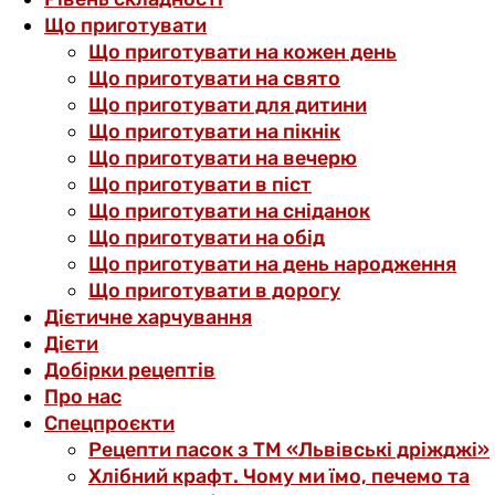
Що приготувати
Що приготувати на кожен день
Що приготувати на свято
Що приготувати для дитини
Що приготувати на пікнік
Що приготувати на вечерю
Що приготувати в піст
Що приготувати на сніданок
Що приготувати на обід
Що приготувати на день народження
Що приготувати в дорогу
Дієтичне харчування
Дієти
Добірки рецептів
Про нас
Спецпроєкти
Рецепти пасок з ТМ «Львівські дріжджі»
Хлібний крафт. Чому ми їмо, печемо та