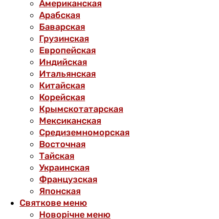
Американская
Арабская
Баварская
Грузинская
Европейская
Индийская
Итальянская
Китайская
Корейская
Крымскотатарская
Мексиканская
Средиземноморская
Восточная
Тайская
Украинская
Французская
Японская
Святкове меню
Новорічне меню