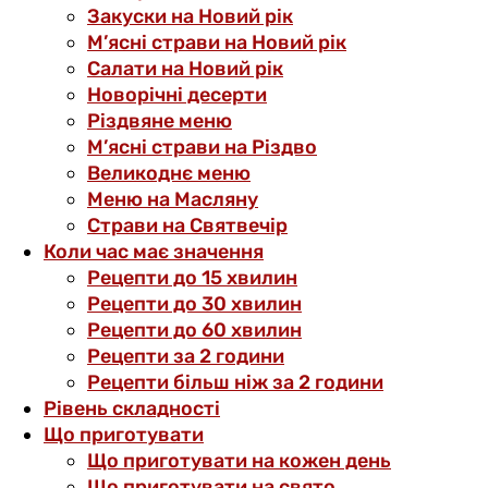
Закуски на Новий рік
М’ясні страви на Новий рік
Салати на Новий рік
Новорічні десерти
Різдвяне меню
М’ясні страви на Різдво
Великоднє меню
Меню на Масляну
Страви на Святвечір
Коли час має значення
Рецепти до 15 хвилин
Рецепти до 30 хвилин
Рецепти до 60 хвилин
Рецепти за 2 години
Рецепти більш ніж за 2 години
Рівень складності
Що приготувати
Що приготувати на кожен день
Що приготувати на свято