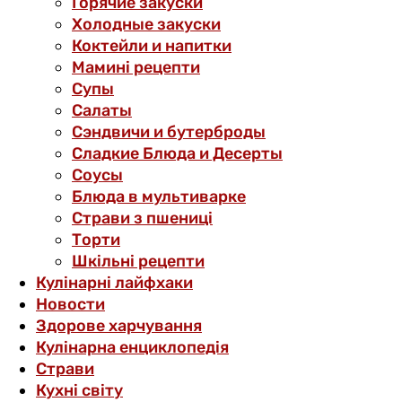
Горячие закуски
Холодные закуски
Коктейли и напитки
Мамині рецепти
Супы
Салаты
Сэндвичи и бутерброды
Сладкие Блюда и Десерты
Соусы
Блюда в мультиварке
Страви з пшениці
Торти
Шкільні рецепти
Кулінарні лайфхаки
Новости
Здорове харчування
Кулінарна енциклопедія
Страви
Кухні світу