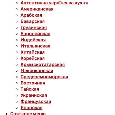
Автентична українська кухня
Американская
Арабская
Баварская
Грузинская
Европейская
Индийская
Итальянская
Китайская
Корейская
Крымскотатарская
Мексиканская
Средиземноморская
Восточная
Тайская
Украинская
Французская
Японская
Святкове меню