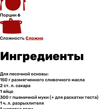
Порции
6
Сложность
Сложно
Ингредиенты
Для песочной основы:
150 г
размягченного
сливочного масла
2 ст.
л.
сахара
1 яйцо
300 г
пшеничной
муки (+ для раскатки теста)
1 ч.
л.
разрыхлителя