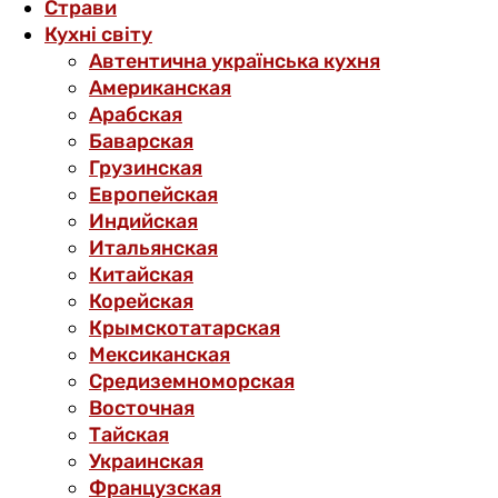
Страви
Кухні світу
Автентична українська кухня
Американская
Арабская
Баварская
Грузинская
Европейская
Индийская
Итальянская
Китайская
Корейская
Крымскотатарская
Мексиканская
Средиземноморская
Восточная
Тайская
Украинская
Французская