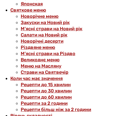
Японская
Святкове меню
Новорічне меню
Закуски на Новий рік
М’ясні страви на Новий рік
Салати на Новий рік
Новорічні десерти
Різдвяне меню
М’ясні страви на Різдво
Великоднє меню
Меню на Масляну
Страви на Святвечір
Коли час має значення
Рецепти до 15 хвилин
Рецепти до 30 хвилин
Рецепти до 60 хвилин
Рецепти за 2 години
Рецепти більш ніж за 2 години
Рівень складності