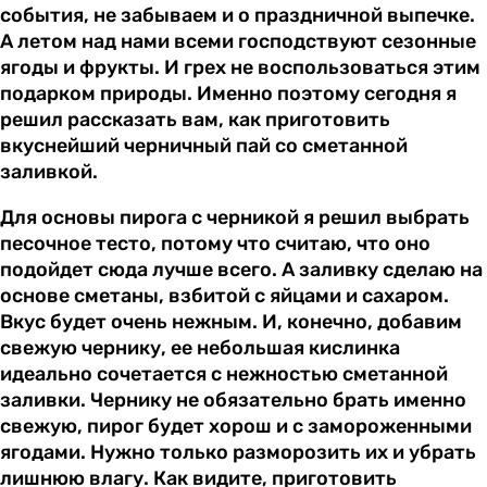
события, не забываем и о праздничной выпечке.
А летом над нами всеми господствуют сезонные
ягоды и фрукты. И грех не воспользоваться этим
подарком природы. Именно поэтому сегодня я
решил рассказать вам, как приготовить
вкуснейший черничный пай со сметанной
заливкой.
Для основы пирога с черникой я решил выбрать
песочное тесто, потому что считаю, что оно
подойдет сюда лучше всего. А заливку сделаю на
основе сметаны, взбитой с яйцами и сахаром.
Вкус будет очень нежным. И, конечно, добавим
свежую чернику, ее небольшая кислинка
идеально сочетается с нежностью сметанной
заливки. Чернику не обязательно брать именно
свежую, пирог будет хорош и с замороженными
ягодами. Нужно только разморозить их и убрать
лишнюю влагу. Как видите, приготовить