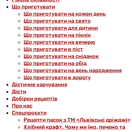
Що приготувати
Що приготувати на кожен день
Що приготувати на свято
Що приготувати для дитини
Що приготувати на пікнік
Що приготувати на вечерю
Що приготувати в піст
Що приготувати на сніданок
Що приготувати на обід
Що приготувати на день народження
Що приготувати в дорогу
Дієтичне харчування
Дієти
Добірки рецептів
Про нас
Спецпроєкти
Рецепти пасок з ТМ «Львівські дріжджі»
Хлібний крафт. Чому ми їмо, печемо та