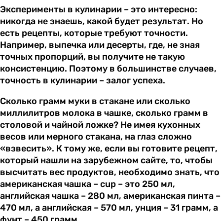
Эксперименты в кулинарии – это интересно:
никогда не знаешь, какой будет результат. Но
есть рецепты, которые требуют точности.
Например, выпечка или десерты, где, не зная
точных пропорций, вы получите не такую
консистенцию. Поэтому в большинстве случаев,
точность в кулинарии – залог успеха.
Сколько грамм муки в стакане или сколько
миллилитров молока в чашке, сколько грамм в
столовой и чайной ложке? Не имея кухонных
весов или мерного стакана, на глаз сложно
«взвесить». К тому же, если вы готовите рецепт,
который нашли на зарубежном сайте, то, чтобы
высчитать вес продуктов, необходимо знать, что
американская чашка – cup – это 250 мл,
английская чашка – 280 мл, американская пинта –
470 мл, а английская – 570 мл, унция – 31 грамм, а
фунт – 450 грамм.