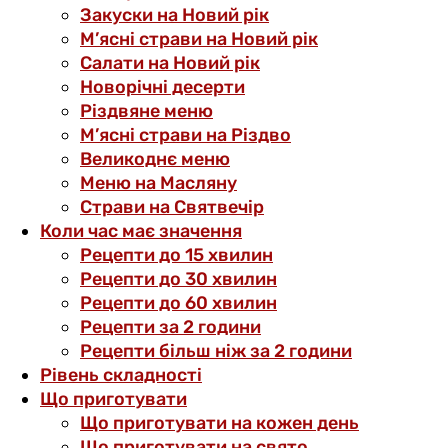
Закуски на Новий рік
М’ясні страви на Новий рік
Салати на Новий рік
Новорічні десерти
Різдвяне меню
М’ясні страви на Різдво
Великоднє меню
Меню на Масляну
Страви на Святвечір
Коли час має значення
Рецепти до 15 хвилин
Рецепти до 30 хвилин
Рецепти до 60 хвилин
Рецепти за 2 години
Рецепти більш ніж за 2 години
Рівень складності
Що приготувати
Що приготувати на кожен день
Що приготувати на свято