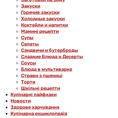
Закуски
Горячие закуски
Холодные закуски
Коктейли и напитки
Мамині рецепти
Супы
Салаты
Сэндвичи и бутерброды
Сладкие Блюда и Десерты
Соусы
Блюда в мультиварке
Страви з пшениці
Торти
Шкільні рецепти
Кулінарні лайфхаки
Новости
Здорове харчування
Кулінарна енциклопедія