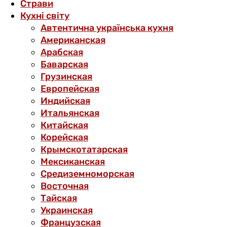
Страви
Кухні світу
Автентична українська кухня
Американская
Арабская
Баварская
Грузинская
Европейская
Индийская
Итальянская
Китайская
Корейская
Крымскотатарская
Мексиканская
Средиземноморская
Восточная
Тайская
Украинская
Французская