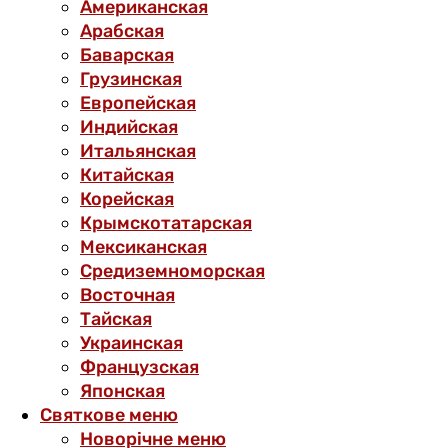
Американская
Арабская
Баварская
Грузинская
Европейская
Индийская
Итальянская
Китайская
Корейская
Крымскотатарская
Мексиканская
Средиземноморская
Восточная
Тайская
Украинская
Французская
Японская
Святкове меню
Новорічне меню