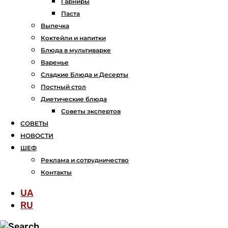
Гарниры
Паста
Выпечка
Коктейли и напитки
Блюда в мультиварке
Варенье
Сладкие Блюда и Десерты
Постный стол
Диетические блюда
Советы экспертов
СОВЕТЫ
НОВОСТИ
ШЕФ
Реклама и сотрудничество
Контакты
UA
RU