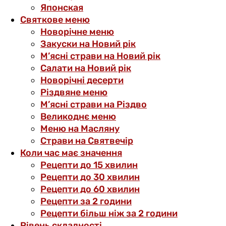
Японская
Святкове меню
Новорічне меню
Закуски на Новий рік
М’ясні страви на Новий рік
Салати на Новий рік
Новорічні десерти
Різдвяне меню
М’ясні страви на Різдво
Великоднє меню
Меню на Масляну
Страви на Святвечір
Коли час має значення
Рецепти до 15 хвилин
Рецепти до 30 хвилин
Рецепти до 60 хвилин
Рецепти за 2 години
Рецепти більш ніж за 2 години
Рівень складності