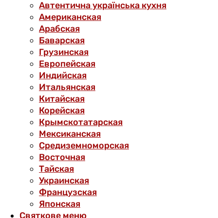
Автентична українська кухня
Американская
Арабская
Баварская
Грузинская
Европейская
Индийская
Итальянская
Китайская
Корейская
Крымскотатарская
Мексиканская
Средиземноморская
Восточная
Тайская
Украинская
Французская
Японская
Святкове меню