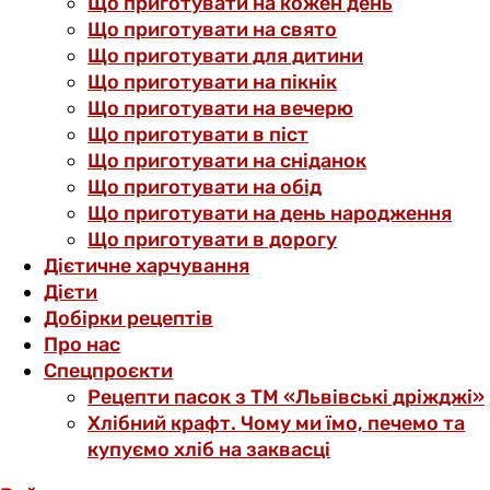
Що приготувати на кожен день
Що приготувати на свято
Що приготувати для дитини
Що приготувати на пікнік
Що приготувати на вечерю
Що приготувати в піст
Що приготувати на сніданок
Що приготувати на обід
Що приготувати на день народження
Що приготувати в дорогу
Дієтичне харчування
Дієти
Добірки рецептів
Про нас
Спецпроєкти
Рецепти пасок з ТМ «Львівські дріжджі»
Хлібний крафт. Чому ми їмо, печемо та
купуємо хліб на заквасці