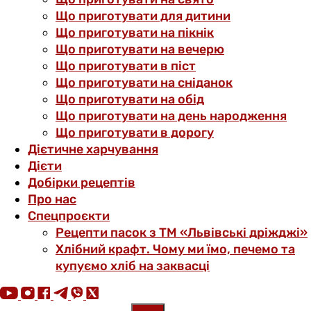
Що приготувати для дитини
Що приготувати на пікнік
Що приготувати на вечерю
Що приготувати в піст
Що приготувати на сніданок
Що приготувати на обід
Що приготувати на день народження
Що приготувати в дорогу
Дієтичне харчування
Дієти
Добірки рецептів
Про нас
Спецпроєкти
Рецепти пасок з ТМ «Львівські дріжджі»
Хлібний крафт. Чому ми їмо, печемо та
купуємо хліб на заквасці