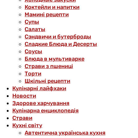
Коктейли и напитки
Мамині рецепти
Супы
Салаты
Сэндвичи и бутерброды
Сладкие Блюда и Десерты
Соусы
Блюда в мультиварке
Страви з пшениці
Торти
Шкільні рецепти
Кулінарні лайфхаки
Новости
Здорове харчування
Кулінарна енциклопедія
Страви
Кухні світу
Автентична українська кухня