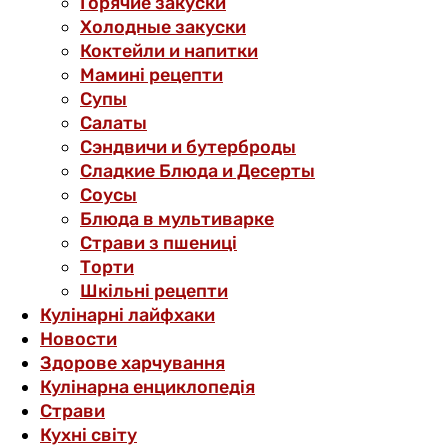
Горячие закуски
Холодные закуски
Коктейли и напитки
Мамині рецепти
Супы
Салаты
Сэндвичи и бутерброды
Сладкие Блюда и Десерты
Соусы
Блюда в мультиварке
Страви з пшениці
Торти
Шкільні рецепти
Кулінарні лайфхаки
Новости
Здорове харчування
Кулінарна енциклопедія
Страви
Кухні світу