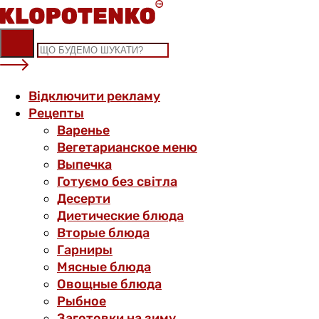
Skip
to
content
Відключити рекламу
Рецепты
Варенье
Вегетарианское меню
Выпечка
Готуємо без світла
Десерти
Диетические блюда
Вторые блюда
Гарниры
Мясные блюда
Овощные блюда
Рыбное
Заготовки на зиму