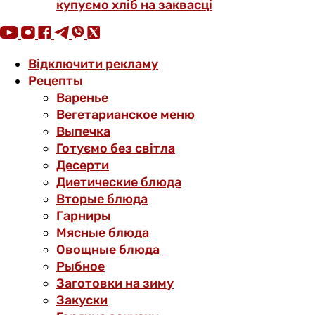
купуємо хліб на заквасці
Відключити рекламу
Рецепты
Варенье
Вегетарианское меню
Выпечка
Готуємо без світла
Десерти
Диетические блюда
Вторые блюда
Гарниры
Мясные блюда
Овощные блюда
Рыбное
Заготовки на зиму
Закуски