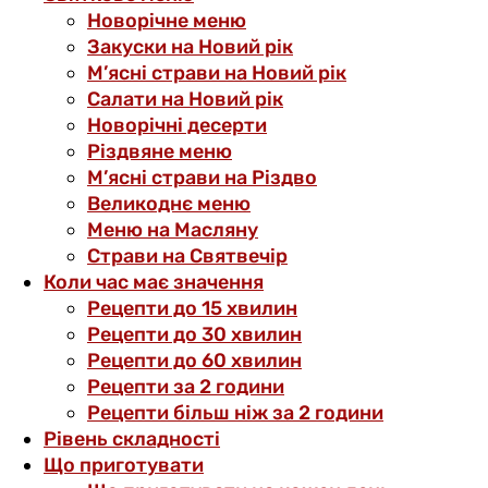
Новорічне меню
Закуски на Новий рік
М’ясні страви на Новий рік
Салати на Новий рік
Новорічні десерти
Різдвяне меню
М’ясні страви на Різдво
Великоднє меню
Меню на Масляну
Страви на Святвечір
Коли час має значення
Рецепти до 15 хвилин
Рецепти до 30 хвилин
Рецепти до 60 хвилин
Рецепти за 2 години
Рецепти більш ніж за 2 години
Рівень складності
Що приготувати