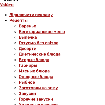
Увійти
Відключити рекламу
Рецепты
Варенье
Вегетарианское меню
Выпечка
Готуємо без світла
Десерти
Диетические блюда
Вторые блюда
Гарниры
Мясные блюда
Овощные блюда
Рыбное
Заготовки на зиму
Закуски
Горячие закуски
Холодные закуски