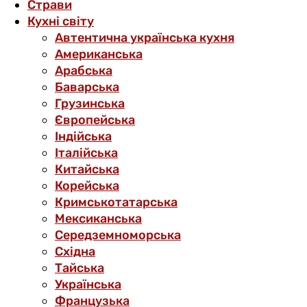
Страви
Кухні світу
Автентична українська кухня
Американська
Арабська
Баварська
Грузинська
Європейська
Індійська
Італійська
Китайська
Корейська
Кримськотатарська
Мексиканська
Середземноморська
Східна
Тайська
Українська
Французька