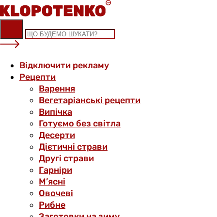
Skip
to
content
Відключити рекламу
Рецепти
Варення
Вегетаріанські рецепти
Випічка
Готуємо без світла
Десерти
Дієтичні страви
Другі страви
Гарніри
М’ясні
Овочеві
Рибне
Заготовки на зиму