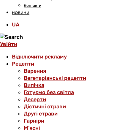
Контакти
НОВИНИ
UA
Увійти
Відключити рекламу
Рецепти
Варення
Вегетаріанські рецепти
Випічка
Готуємо без світла
Десерти
Дієтичні страви
Другі страви
Гарніри
М’ясні