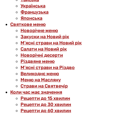
Українська
Французька
Японська
Святкове меню
Новорічне меню
Закуски на Новий рік
М’ясні страви на Новий рік
Салати на Новий рік
Новорічні десерти
Різдвяне меню
М’ясні страви на Різдво
Великоднє меню
Меню на Масляну
Страви на Святвечір
Коли час має значення
Рецепти до 15 хвилин
Рецепти до 30 хвилин
Рецепти до 60 хвилин