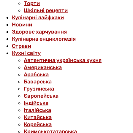
Торти
Шкільні рецепти
Кулінарні лайфхаки
Новини
Здорове харчування
Кулінарна енциклопедія
Страви
Кухні світу
Автентична українська кухня
Американська
Арабська
Баварська
Грузинська
Європейська
Індійська
Італійська
Китайська
Корейська
Кримськотатарська