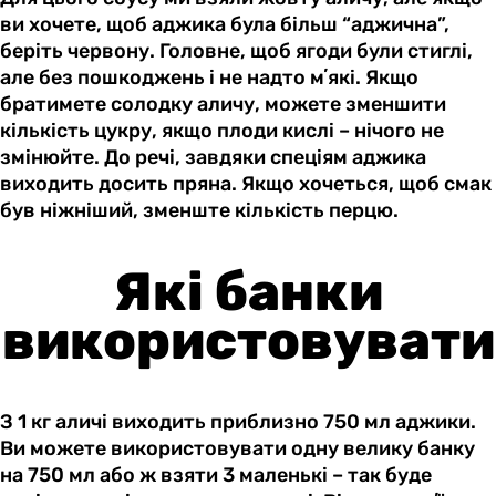
ви хочете, щоб аджика була більш “аджична”,
беріть червону. Головне, щоб ягоди були стиглі,
але без пошкоджень і не надто мʼякі. Якщо
братимете солодку аличу, можете зменшити
кількість цукру, якщо плоди кислі – нічого не
змінюйте. До речі, завдяки спеціям аджика
виходить досить пряна. Якщо хочеться, щоб смак
був ніжніший, зменште кількість перцю.
Які банки
використовувати
З 1 кг аличі виходить приблизно 750 мл аджики.
Ви можете використовувати одну велику банку
на 750 мл або ж взяти 3 маленькі – так буде