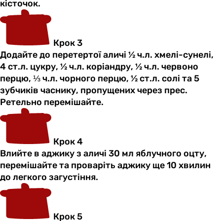
кісточок.
Крок 3
Додайте до перетертої аличі ½ ч.л. хмелі-сунелі,
4 ст.л. цукру, ½ ч.л. коріандру, ½ ч.л. червоно
перцю, ⅓ ч.л. чорного перцю, ½ ст.л. солі та 5
зубчиків часнику, пропущених через прес.
Ретельно перемішайте.
Крок 4
Влийте в аджику з аличі 30 мл яблучного оцту,
перемішайте та проваріть аджику ще 10 хвилин
до легкого загустіння.
Крок 5