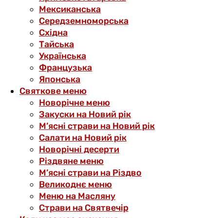
Мексиканська
Середземноморська
Східна
Тайська
Українська
Французька
Японська
Святкове меню
Новорічне меню
Закуски на Новий рік
М’ясні страви на Новий рік
Салати на Новий рік
Новорічні десерти
Різдвяне меню
М’ясні страви на Різдво
Великоднє меню
Меню на Масляну
Страви на Святвечір