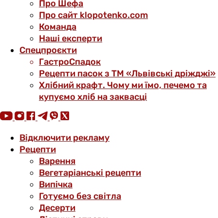
Про Шефа
Про сайт klopotenko.com
Команда
Наші експерти
Спецпроєкти
ГастроСпадок
Рецепти пасок з ТМ «Львівські дріжджі»
Хлібний крафт. Чому ми їмо, печемо та
купуємо хліб на заквасці
Відключити рекламу
Рецепти
Варення
Вегетаріанські рецепти
Випічка
Готуємо без світла
Десерти