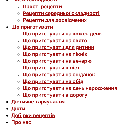
Прості рецепти
Рецепти середньої складності
Рецепти для досвідчених
Що приготувати
Що приготувати на кожен день
Що приготувати на свято
Що приготувати для дитини
Що приготувати на пікнік
Що приготувати на вечерю
Що приготувати в піст
Що приготувати на сніданок
Що приготувати на обід
Що приготувати на день народження
Що приготувати в дорогу
Дієтичне харчування
Дієти
Добірки рецептів
Про нас