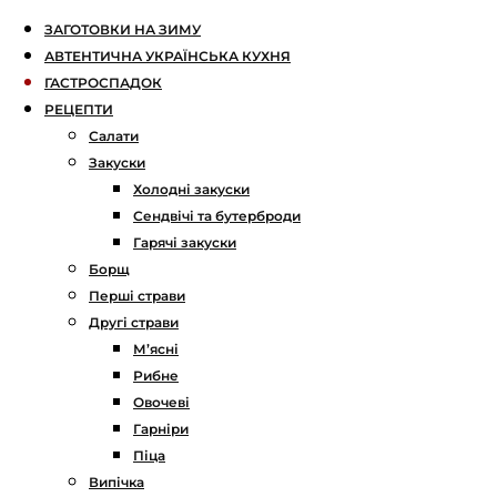
ЗАГОТОВКИ НА ЗИМУ
АВТЕНТИЧНА УКРАЇНСЬКА КУХНЯ
ГАСТРОСПАДОК
РЕЦЕПТИ
Салати
Закуски
Холодні закуски
Сендвічі та бутерброди
Гарячі закуски
Борщ
Перші страви
Другі страви
М’ясні
Рибне
Овочеві
Гарніри
Піца
Випічка