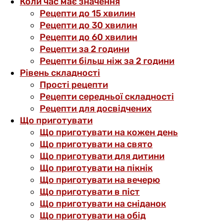
Коли час має значення
Рецепти до 15 хвилин
Рецепти до 30 хвилин
Рецепти до 60 хвилин
Рецепти за 2 години
Рецепти більш ніж за 2 години
Рівень складності
Прості рецепти
Рецепти середньої складності
Рецепти для досвідчених
Що приготувати
Що приготувати на кожен день
Що приготувати на свято
Що приготувати для дитини
Що приготувати на пікнік
Що приготувати на вечерю
Що приготувати в піст
Що приготувати на сніданок
Що приготувати на обід