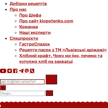
Добірки рецептів
Про нас
Про Шефа
Про сайт klopotenko.com
Команда
Наші експерти
Спецпроєкти
ГастроСпадок
Рецепти пасок з ТМ «Львівські дріжджі»
Хлібний крафт. Чому ми їмо, печемо та
купуємо хліб на заквасці
×