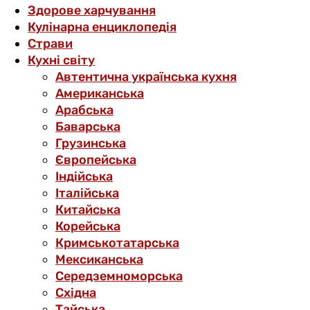
Здорове харчування
Кулінарна енциклопедія
Страви
Кухні світу
Автентична українська кухня
Американська
Арабська
Баварська
Грузинська
Європейська
Індійська
Італійська
Китайська
Корейська
Кримськотатарська
Мексиканська
Середземноморська
Східна
Тайська