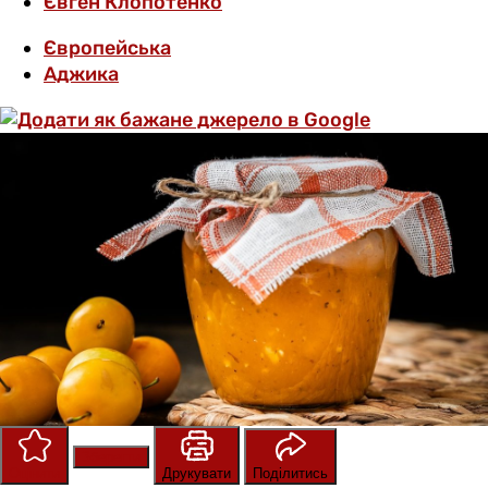
Євген Клопотенко
Європейська
Аджика
Зберегти
Оцінити
Друкувати
Поділитись