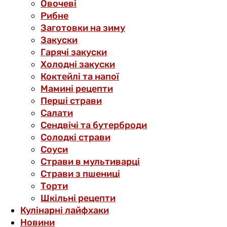
Овочеві
Рибне
Заготовки на зиму
Закуски
Гарячі закуски
Холодні закуски
Коктейлі та напої
Мамині рецепти
Перші страви
Салати
Сендвічі та бутерброди
Солодкі страви
Соуси
Страви в мультиварці
Страви з пшениці
Торти
Шкільні рецепти
Кулінарні лайфхаки
Новини