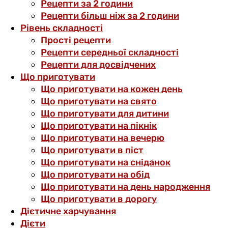
Рецепти за 2 години
Рецепти більш ніж за 2 години
Рівень складності
Прості рецепти
Рецепти середньої складності
Рецепти для досвідчених
Що приготувати
Що приготувати на кожен день
Що приготувати на свято
Що приготувати для дитини
Що приготувати на пікнік
Що приготувати на вечерю
Що приготувати в піст
Що приготувати на сніданок
Що приготувати на обід
Що приготувати на день народження
Що приготувати в дорогу
Дієтичне харчування
Дієти