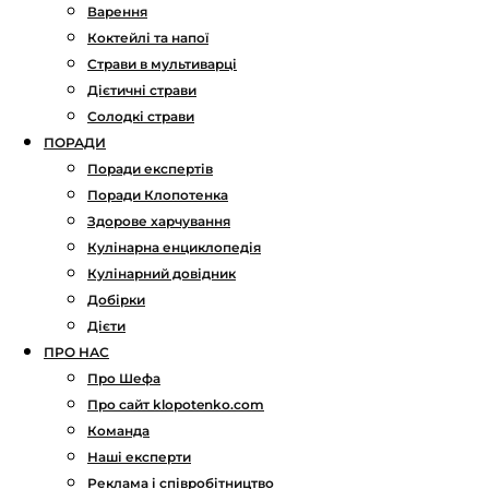
Варення
Коктейлі та напої
Страви в мультиварці
Дієтичні страви
Солодкі страви
ПОРАДИ
Поради експертів
Поради Клопотенка
Здорове харчування
Кулінарна енциклопедія
Кулінарний довідник
Добірки
Дієти
ПРО НАС
Про Шефа
Про сайт klopotenko.com
Команда
Наші експерти
Реклама і співробітництво