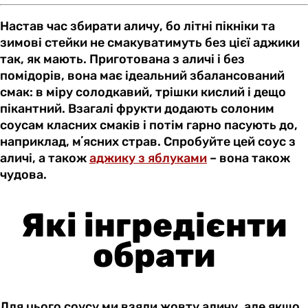
Настав час збирати аличу, бо літні пікніки та
зимові стейки не смакуватимуть без цієї аджики
так, як мають. Приготована з аличі і без
помідорів, вона має ідеальний збалансований
смак: в міру солодкавий, трішки кислий і дещо
пікантний. Взагалі фрукти додають солоним
соусам класних смаків і потім гарно пасують до,
наприклад, мʼясних страв. Спробуйте цей соус з
аличі, а також
аджику з яблуками
– вона також
чудова.
Які інгредієнти
обрати
Для цього соусу ми взяли жовту аличу, але якщо