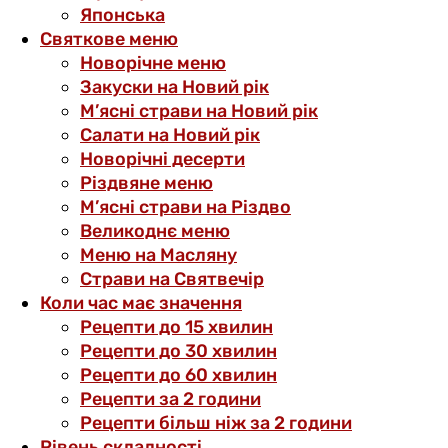
Японська
Святкове меню
Новорічне меню
Закуски на Новий рік
М’ясні страви на Новий рік
Салати на Новий рік
Новорічні десерти
Різдвяне меню
М’ясні страви на Різдво
Великоднє меню
Меню на Масляну
Страви на Святвечір
Коли час має значення
Рецепти до 15 хвилин
Рецепти до 30 хвилин
Рецепти до 60 хвилин
Рецепти за 2 години
Рецепти більш ніж за 2 години
Рівень складності