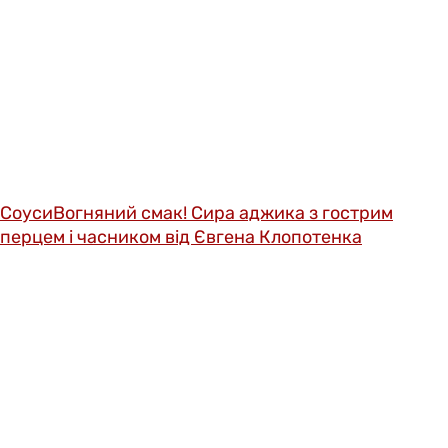
Соуси
Вогняний смак! Сира аджика з гострим
перцем і часником від Євгена Клопотенка