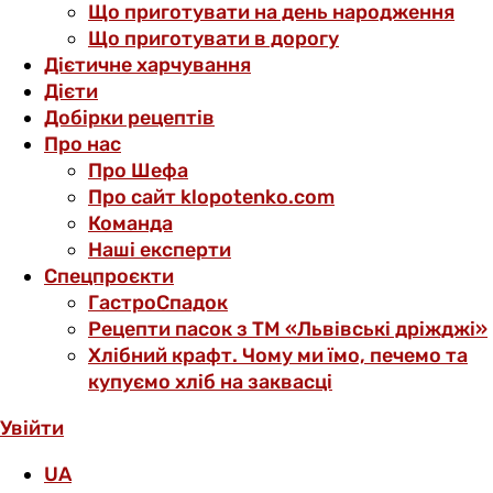
Що приготувати на день народження
Що приготувати в дорогу
Дієтичне харчування
Дієти
Добірки рецептів
Про нас
Про Шефа
Про сайт klopotenko.com
Команда
Наші експерти
Спецпроєкти
ГастроСпадок
Рецепти пасок з ТМ «Львівські дріжджі»
Хлібний крафт. Чому ми їмо, печемо та
купуємо хліб на заквасці
Увійти
UA