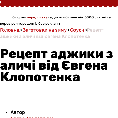
Оформи
передплату
та дивись більше ніж 5000 статей та
перевірених рецептів без реклами
Головна
>
Заготовки на зиму
>
Соуси
>
Рецепт
аджики з аличі від Євгена Клопотенка
Рецепт аджики з
аличі від Євгена
Клопотенка
Автор