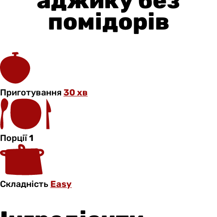
аджику без
помідорів
Приготування
30 хв
Порції
1
Складність
Easy