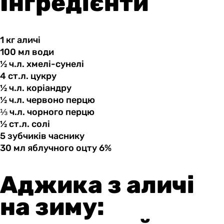
Інгредієнти
1 кг
аличі
100 мл
води
½ ч.л.
хмелі-сунелі
4 ст.л.
цукру
½ ч.л.
коріандру
½ ч.л.
червоно
перцю
⅓ ч.л.
чорного
перцю
½ ст.л.
солі
5 зубчиків
часнику
30 мл
яблучного
оцту 6%
Аджика з аличі
на зиму: