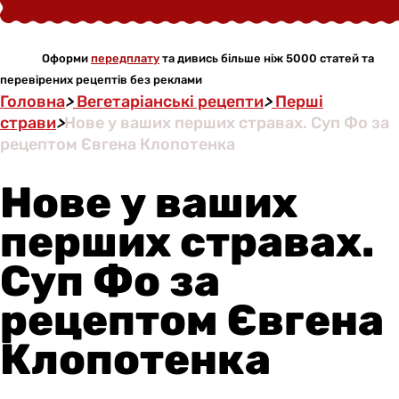
Оформи
передплату
та дивись більше ніж 5000 статей та
перевірених рецептів без реклами
Головна
>
Вегетаріанські рецепти
>
Перші
страви
>
Нове у ваших перших стравах. Суп Фо за
рецептом Євгена Клопотенка
Нове у ваших
перших стравах.
Суп Фо за
рецептом Євгена
Клопотенка