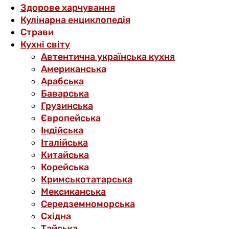
Здорове харчування
Кулінарна енциклопедія
Страви
Кухні світу
Автентична українська кухня
Американська
Арабська
Баварська
Грузинська
Європейська
Індійська
Італійська
Китайська
Корейська
Кримськотатарська
Мексиканська
Середземноморська
Східна
Тайська