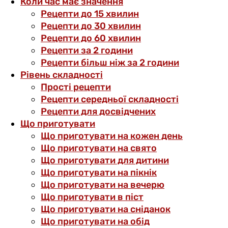
Коли час має значення
Рецепти до 15 хвилин
Рецепти до 30 хвилин
Рецепти до 60 хвилин
Рецепти за 2 години
Рецепти більш ніж за 2 години
Рівень складності
Прості рецепти
Рецепти середньої складності
Рецепти для досвідчених
Що приготувати
Що приготувати на кожен день
Що приготувати на свято
Що приготувати для дитини
Що приготувати на пікнік
Що приготувати на вечерю
Що приготувати в піст
Що приготувати на сніданок
Що приготувати на обід