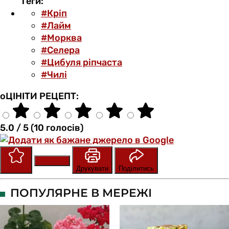
Теги:
#Кріп
#Лайм
#Морква
#Селера
#Цибуля ріпчаста
#Чилі
оЦІНІТИ РЕЦЕПТ:
5.0 / 5 (10 голосів)
Зберегти
Оцінити
Друкувати
Поділитись