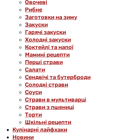
Овочеві
Рибне
Заготовки на зиму
Закуски
Гарячі закуски
Холодні закуски
Коктейлі та напої
Мамині рецепти
Перші страви
Салати
Сендвічі та бутерброди
Солодкі страви
Соуси
Страви в мультиварці
Страви з пшениці
Торти
Шкільні рецепти
Кулінарні лайфхаки
Новини