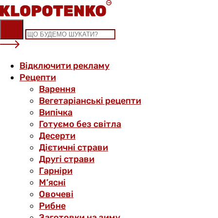
Skip
to
content
Відключити рекламу
Рецепти
Варення
Вегетаріанські рецепти
Випічка
Готуємо без світла
Десерти
Дієтичні страви
Другі страви
Гарніри
М’ясні
Овочеві
Рибне
Заготовки на зиму