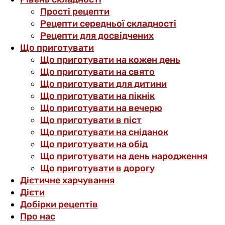
Прості рецепти
Рецепти середньої складності
Рецепти для досвідчених
Що приготувати
Що приготувати на кожен день
Що приготувати на свято
Що приготувати для дитини
Що приготувати на пікнік
Що приготувати на вечерю
Що приготувати в піст
Що приготувати на сніданок
Що приготувати на обід
Що приготувати на день народження
Що приготувати в дорогу
Дієтичне харчування
Дієти
Добірки рецептів
Про нас