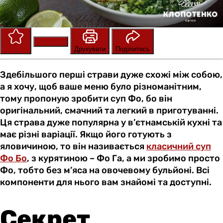
Зберегти
Оцінити
Друкувати
Поділитись
Здебільшого перші страви дуже схожі між собою,
а я хочу, щоб ваше меню було різноманітним,
тому пропоную зробити суп Фо, бо він
оригінальний, смачний та легкий в приготуванні.
Ця страва дуже популярна у в’єтнамській кухні та
має різні варіації. Якщо його готують з
яловичиною, то він називається
класичний суп
Фо Бо
, з курятиною – Фо Га, а ми зробимо просто
Фо, тобто без м’яса на овочевому бульйоні. Всі
компоненти для нього вам знайомі та доступні.
Секрет