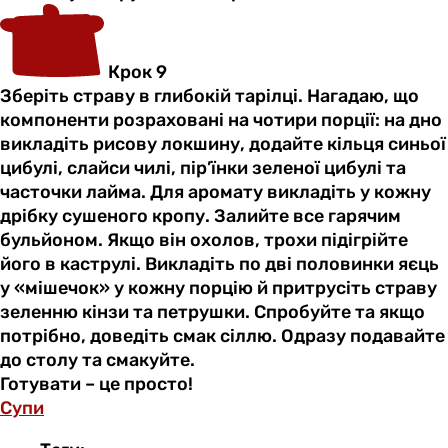
Крок 9
Зберіть страву в глибокій тарілці. Нагадаю, що
компоненти розраховані на чотири порції: на дно
викладіть рисову локшину, додайте кільця синьої
цибулі, слайси чилі, пір’їнки зеленої цибулі та
часточки лайма. Для аромату викладіть у кожну
дрібку сушеного кропу. Залийте все гарячим
бульйоном. Якщо він охолов, трохи підігрійте
його в каструлі. Викладіть по дві половинки яєць
у «мішечок» у кожну порцію й притрусіть страву
зеленню кінзи та петрушки. Спробуйте та якщо
потрібно, доведіть смак сіллю. Одразу подавайте
до столу та смакуйте.
Готувати – це просто!
Супи