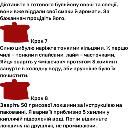
Дістаньте з готового бульйону овочі та спеції,
вони вже віддали свої смаки й аромати. За
бажанням процідіть його.
Крок 7
Синю цибулю наріжте тонкими кільцями, ½ перцю
чилі – тонкими слайсами, лайм – часточками.
Яйця зваріть у «мішечок» протягом 3 хвилин і
занурте в холодну воду, аби зручніше було їх
почистити.
Крок 8
Зваріть 50 г рисової локшини за інструкцією на
пакованні. Я варив її приблизно 5 хвилин у
киплячій підсоленій воді. Потім відкиньте
локшину на друшляк, не промиваючи.