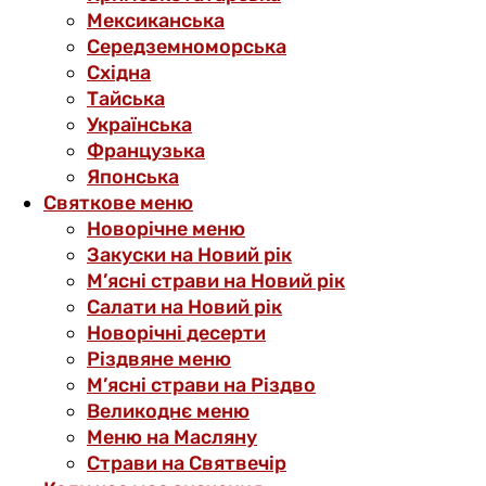
Мексиканська
Середземноморська
Східна
Тайська
Українська
Французька
Японська
Святкове меню
Новорічне меню
Закуски на Новий рік
М’ясні страви на Новий рік
Салати на Новий рік
Новорічні десерти
Різдвяне меню
М’ясні страви на Різдво
Великоднє меню
Меню на Масляну
Страви на Святвечір