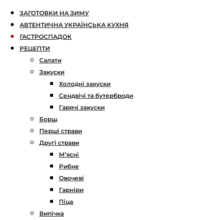
ЗАГОТОВКИ НА ЗИМУ
АВТЕНТИЧНА УКРАЇНСЬКА КУХНЯ
ГАСТРОСПАДОК
РЕЦЕПТИ
Салати
Закуски
Холодні закуски
Сендвічі та бутерброди
Гарячі закуски
Борщ
Перші страви
Другі страви
М’ясні
Рибне
Овочеві
Гарніри
Піца
Випічка