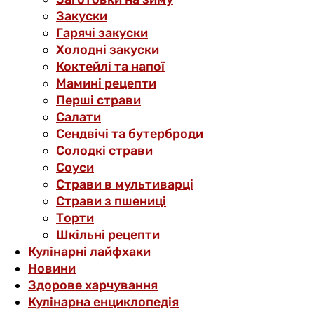
Закуски
Гарячі закуски
Холодні закуски
Коктейлі та напої
Мамині рецепти
Перші страви
Салати
Сендвічі та бутерброди
Солодкі страви
Соуси
Страви в мультиварці
Страви з пшениці
Торти
Шкільні рецепти
Кулінарні лайфхаки
Новини
Здорове харчування
Кулінарна енциклопедія