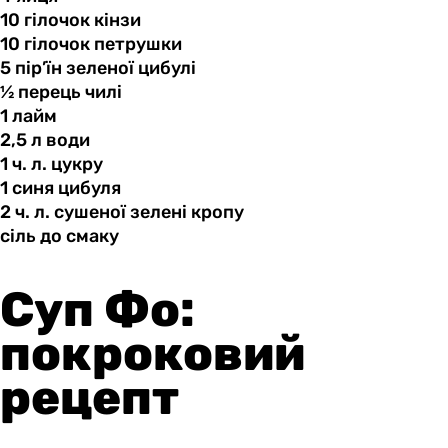
10 гілочок
кінзи
10 гілочок
петрушки
5 пір’їн
зеленої
цибулі
½ перець
чилі
1 лайм
2,5 л
води
1 ч.
л.
цукру
1 синя
цибуля
2 ч.
л.
сушеної зелені кропу
сіль до
смаку
Суп Фо:
покроковий
рецепт