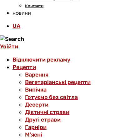
Контакти
НОВИНИ
UA
Увійти
Відключити рекламу
Рецепти
Варення
Вегетаріанські рецепти
Випічка
Готуємо без світла
Десерти
Дієтичні страви
Другі страви
Гарніри
М’ясні