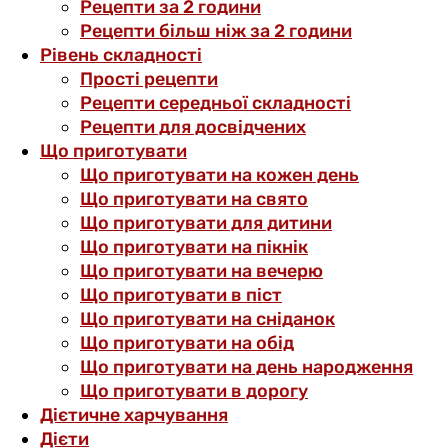
Рецепти за 2 години
Рецепти більш ніж за 2 години
Рівень складності
Прості рецепти
Рецепти середньої складності
Рецепти для досвідчених
Що приготувати
Що приготувати на кожен день
Що приготувати на свято
Що приготувати для дитини
Що приготувати на пікнік
Що приготувати на вечерю
Що приготувати в піст
Що приготувати на сніданок
Що приготувати на обід
Що приготувати на день народження
Що приготувати в дорогу
Дієтичне харчування
Дієти