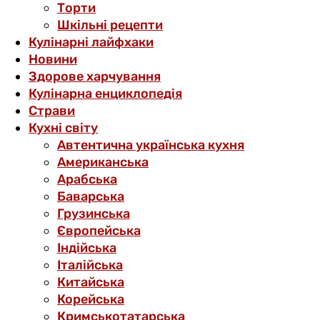
Торти
Шкільні рецепти
Кулінарні лайфхаки
Новини
Здорове харчування
Кулінарна енциклопедія
Страви
Кухні світу
Автентична українська кухня
Американська
Арабська
Баварська
Грузинська
Європейська
Індійська
Італійська
Китайська
Корейська
Кримськотатарська