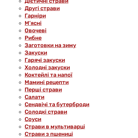
Дієтичні страви
Другі страви
Гарніри
М’ясні
Овочеві
Рибне
Заготовки на зиму
Закуски
Гарячі закуски
Холодні закуски
Коктейлі та напої
Мамині рецепти
Перші страви
Салати
Сендвічі та бутерброди
Солодкі страви
Соуси
Страви в мультиварці
Страви з пшениці