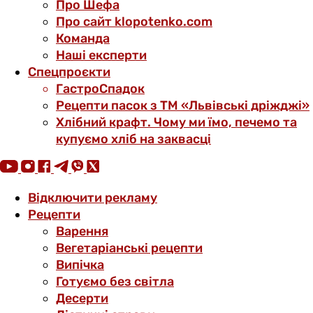
Про Шефа
Про сайт klopotenko.com
Команда
Наші експерти
Спецпроєкти
ГастроСпадок
Рецепти пасок з ТМ «Львівські дріжджі»
Хлібний крафт. Чому ми їмо, печемо та
купуємо хліб на заквасці
Відключити рекламу
Рецепти
Варення
Вегетаріанські рецепти
Випічка
Готуємо без світла
Десерти