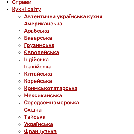
Страви
Кухні світу
Автентична українська кухня
Американська
Арабська
Баварська
Грузинська
Європейська
Індійська
Італійська
Китайська
Корейська
Кримськотатарська
Мексиканська
Середземноморська
Східна
Тайська
Українська
Французька