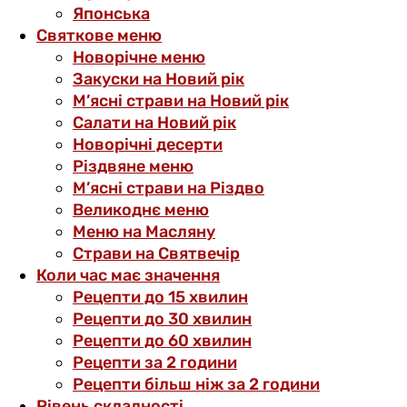
Японська
Святкове меню
Новорічне меню
Закуски на Новий рік
М’ясні страви на Новий рік
Салати на Новий рік
Новорічні десерти
Різдвяне меню
М’ясні страви на Різдво
Великоднє меню
Меню на Масляну
Страви на Святвечір
Коли час має значення
Рецепти до 15 хвилин
Рецепти до 30 хвилин
Рецепти до 60 хвилин
Рецепти за 2 години
Рецепти більш ніж за 2 години
Рівень складності