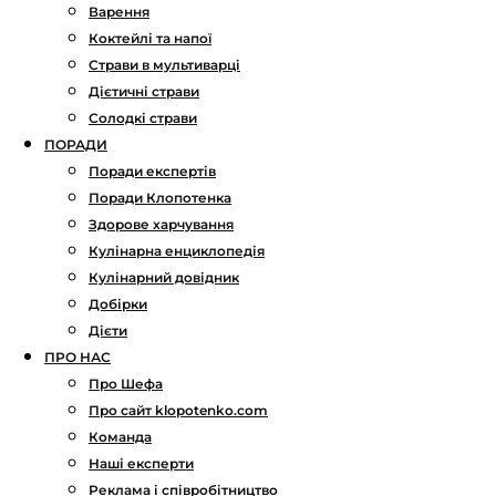
Варення
Коктейлі та напої
Страви в мультиварці
Дієтичні страви
Солодкі страви
ПОРАДИ
Поради експертів
Поради Клопотенка
Здорове харчування
Кулінарна енциклопедія
Кулінарний довідник
Добірки
Дієти
ПРО НАС
Про Шефа
Про сайт klopotenko.com
Команда
Наші експерти
Реклама і співробітництво