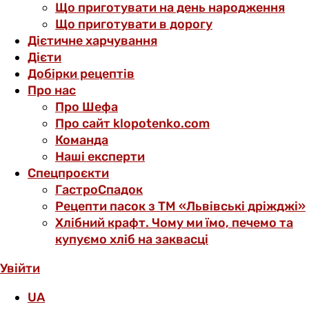
Що приготувати на день народження
Що приготувати в дорогу
Дієтичне харчування
Дієти
Добірки рецептів
Про нас
Про Шефа
Про сайт klopotenko.com
Команда
Наші експерти
Спецпроєкти
ГастроСпадок
Рецепти пасок з ТМ «Львівські дріжджі»
Хлібний крафт. Чому ми їмо, печемо та
купуємо хліб на заквасці
Увійти
UA