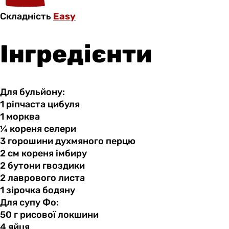
Складність
Easy
Інгредієнти
Для бульйону:
1 ріпчаста
цибуля
1 морква
¼ кореня
селери
3 горошини
духмяного
перцю
2 см
кореня
імбиру
2 бутони
гвоздики
2 лаврового
листа
1 зірочка
бодяну
Для супу Фо:
50 г
рисової
локшини
4 яйця