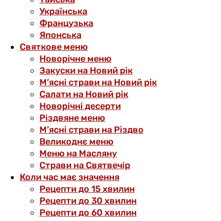
Українська
Французька
Японська
Святкове меню
Новорічне меню
Закуски на Новий рік
М’ясні страви на Новий рік
Салати на Новий рік
Новорічні десерти
Різдвяне меню
М’ясні страви на Різдво
Великоднє меню
Меню на Масляну
Страви на Святвечір
Коли час має значення
Рецепти до 15 хвилин
Рецепти до 30 хвилин
Рецепти до 60 хвилин