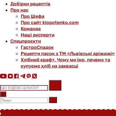
Добірки рецептів
Про нас
Про Шефа
Про сайт klopotenko.com
Команда
Наші експерти
Спецпроєкти
ГастроСпадок
Рецепти пасок з ТМ «Львівські дріжджі»
Хлібний крафт. Чому ми їмо, печемо та
купуємо хліб на заквасці
×