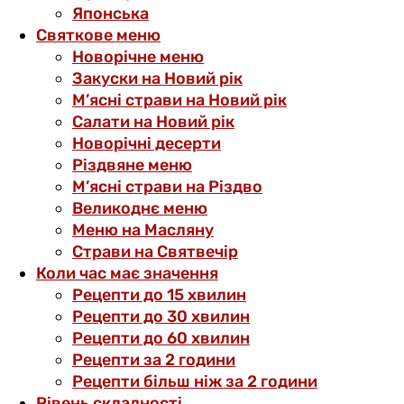
Японська
Святкове меню
Новорічне меню
Закуски на Новий рік
М’ясні страви на Новий рік
Салати на Новий рік
Новорічні десерти
Різдвяне меню
М’ясні страви на Різдво
Великоднє меню
Меню на Масляну
Страви на Святвечір
Коли час має значення
Рецепти до 15 хвилин
Рецепти до 30 хвилин
Рецепти до 60 хвилин
Рецепти за 2 години
Рецепти більш ніж за 2 години
Рівень складності