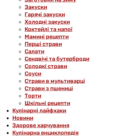
Закуски
Гарячі закуски
Холодні закуски
Коктейлі та напої
Мамині рецепти
Перші страви
Салати
Сендвічі та бутерброди
Солодкі страви
Соуси
Страви в мультиварці
Страви з пшениці
Торти
Шкільні рецепти
Кулінарні лайфхаки
Новини
Здорове харчування
Кулінарна енциклопедія