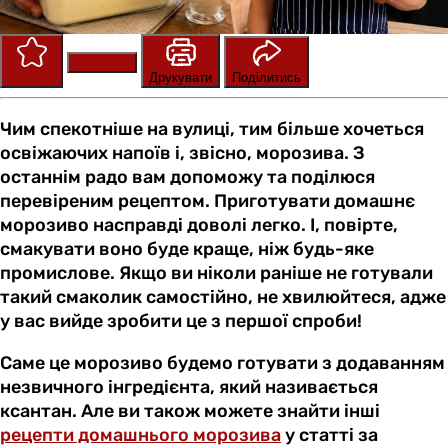
Зберегти
Оцінити
Друкувати
Поділитись
Чим спекотніше на вулиці, тим більше хочеться
освіжаючих напоїв і, звісно, морозива. З
останнім радо вам допоможу та поділюся
перевіреним рецептом. Приготувати домашнє
морозиво насправді доволі легко. І, повірте,
смакувати воно буде краще, ніж будь-яке
промислове. Якщо ви ніколи раніше не готували
такий смаколик самостійно, не хвилюйтеся, адже
у вас вийде зробити це з першої спроби!
Саме це морозиво будемо готувати з додаванням
незвичного інгредієнта, який називається
ксантан. Але ви також можете знайти інші
рецепти домашнього морозива
у статті за