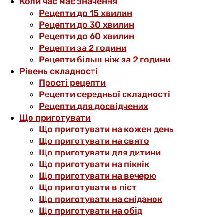
Коли час має значення
Рецепти до 15 хвилин
Рецепти до 30 хвилин
Рецепти до 60 хвилин
Рецепти за 2 години
Рецепти більш ніж за 2 години
Рівень складності
Прості рецепти
Рецепти середньої складності
Рецепти для досвідчених
Що приготувати
Що приготувати на кожен день
Що приготувати на свято
Що приготувати для дитини
Що приготувати на пікнік
Що приготувати на вечерю
Що приготувати в піст
Що приготувати на сніданок
Що приготувати на обід