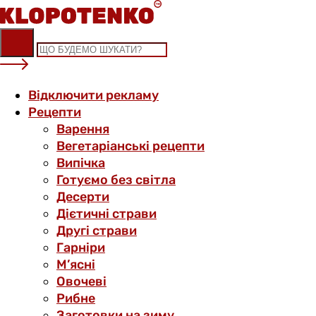
Skip
to
content
Відключити рекламу
Рецепти
Варення
Вегетаріанські рецепти
Випічка
Готуємо без світла
Десерти
Дієтичні страви
Другі страви
Гарніри
М’ясні
Овочеві
Рибне
Заготовки на зиму