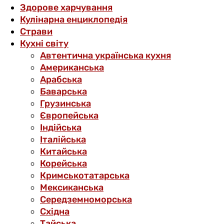
Здорове харчування
Кулінарна енциклопедія
Страви
Кухні світу
Автентична українська кухня
Американська
Арабська
Баварська
Грузинська
Європейська
Індійська
Італійська
Китайська
Корейська
Кримськотатарська
Мексиканська
Середземноморська
Східна
Тайська