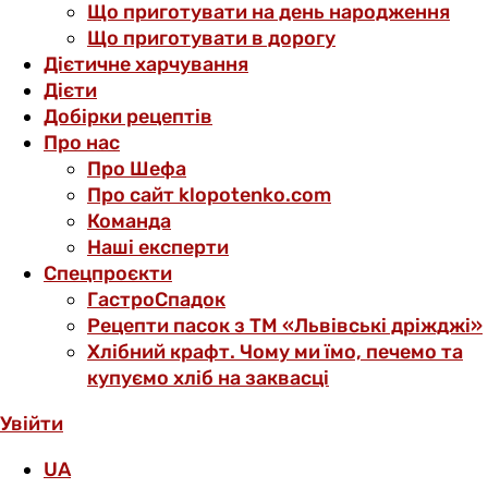
Що приготувати на день народження
Що приготувати в дорогу
Дієтичне харчування
Дієти
Добірки рецептів
Про нас
Про Шефа
Про сайт klopotenko.com
Команда
Наші експерти
Спецпроєкти
ГастроСпадок
Рецепти пасок з ТМ «Львівські дріжджі»
Хлібний крафт. Чому ми їмо, печемо та
купуємо хліб на заквасці
Увійти
UA