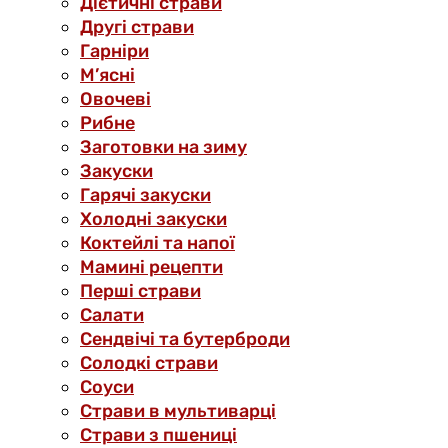
Дієтичні страви
Другі страви
Гарніри
М’ясні
Овочеві
Рибне
Заготовки на зиму
Закуски
Гарячі закуски
Холодні закуски
Коктейлі та напої
Мамині рецепти
Перші страви
Салати
Сендвічі та бутерброди
Солодкі страви
Соуси
Страви в мультиварці
Страви з пшениці