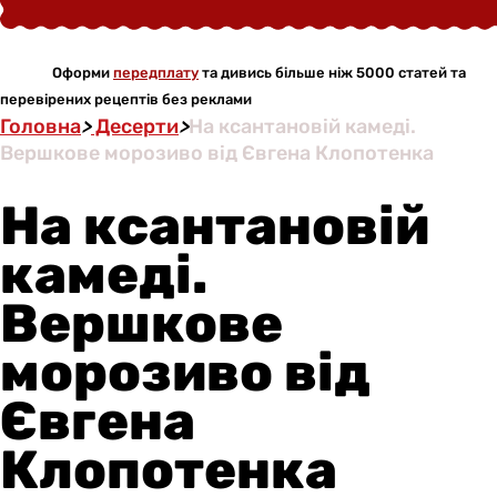
Оформи
передплату
та дивись більше ніж 5000 статей та
перевірених рецептів без реклами
Головна
>
Десерти
>
На ксантановій камеді.
Вершкове морозиво від Євгена Клопотенка
На ксантановій
камеді.
Вершкове
морозиво від
Євгена
Клопотенка