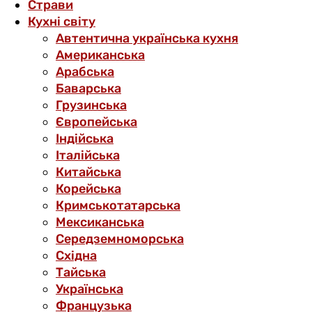
Страви
Кухні світу
Автентична українська кухня
Американська
Арабська
Баварська
Грузинська
Європейська
Індійська
Італійська
Китайська
Корейська
Кримськотатарська
Мексиканська
Середземноморська
Східна
Тайська
Українська
Французька