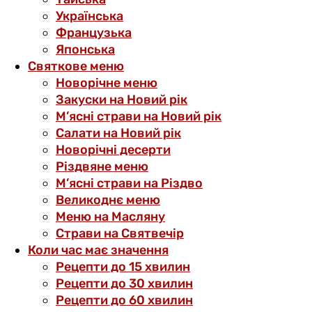
Українська
Французька
Японська
Святкове меню
Новорічне меню
Закуски на Новий рік
М’ясні страви на Новий рік
Салати на Новий рік
Новорічні десерти
Різдвяне меню
М’ясні страви на Різдво
Великоднє меню
Меню на Масляну
Страви на Святвечір
Коли час має значення
Рецепти до 15 хвилин
Рецепти до 30 хвилин
Рецепти до 60 хвилин