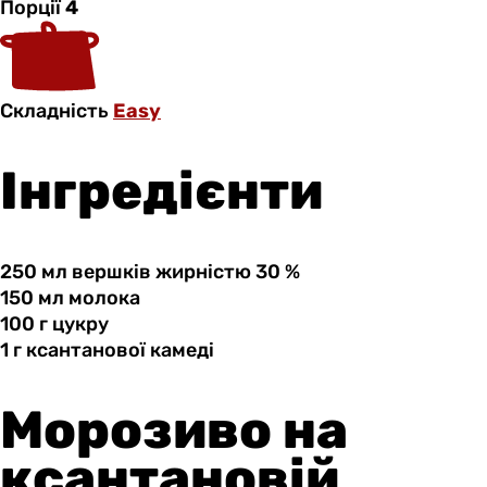
Порції
4
Складність
Easy
Інгредієнти
250 мл
вершків
жирністю 30 %
150 мл
молока
100 г
цукру
1 г
ксантанової
камеді
Морозиво на
ксантановій