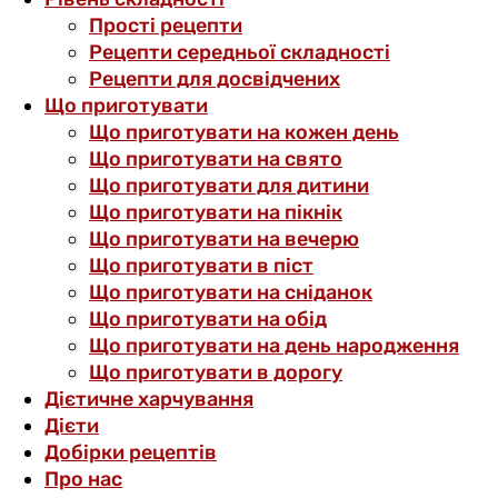
Прості рецепти
Рецепти середньої складності
Рецепти для досвідчених
Що приготувати
Що приготувати на кожен день
Що приготувати на свято
Що приготувати для дитини
Що приготувати на пікнік
Що приготувати на вечерю
Що приготувати в піст
Що приготувати на сніданок
Що приготувати на обід
Що приготувати на день народження
Що приготувати в дорогу
Дієтичне харчування
Дієти
Добірки рецептів
Про нас