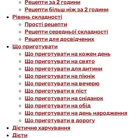
Рецепти за 2 години
Рецепти більш ніж за 2 години
Рівень складності
Прості рецепти
Рецепти середньої складності
Рецепти для досвідчених
Що приготувати
Що приготувати на кожен день
Що приготувати на свято
Що приготувати для дитини
Що приготувати на пікнік
Що приготувати на вечерю
Що приготувати в піст
Що приготувати на сніданок
Що приготувати на обід
Що приготувати на день народження
Що приготувати в дорогу
Дієтичне харчування
Дієти