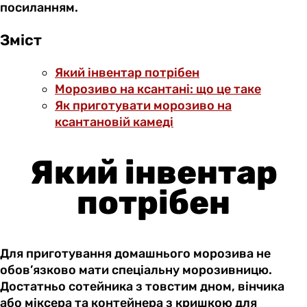
посиланням.
Зміст
Який інвентар потрібен
Морозиво на ксантані: що це таке
Як приготувати морозиво на
ксантановій камеді
Який інвентар
потрібен
Для приготування домашнього морозива не
обов’язково мати спеціальну морозивницю.
Достатньо сотейника з товстим дном, вінчика
або міксера та контейнера з кришкою для