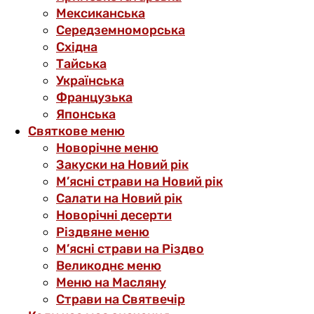
Мексиканська
Середземноморська
Східна
Тайська
Українська
Французька
Японська
Святкове меню
Новорічне меню
Закуски на Новий рік
М’ясні страви на Новий рік
Салати на Новий рік
Новорічні десерти
Різдвяне меню
М’ясні страви на Різдво
Великоднє меню
Меню на Масляну
Страви на Святвечір