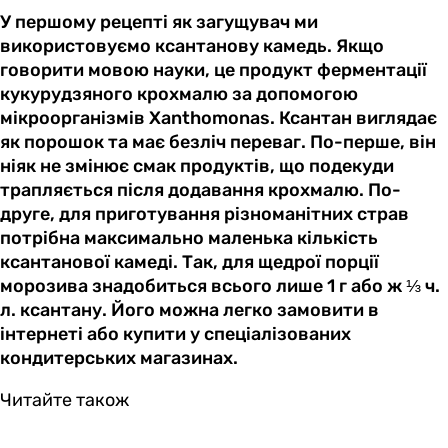
У першому рецепті як загущувач ми
використовуємо ксантанову камедь. Якщо
говорити мовою науки, це продукт ферментації
кукурудзяного крохмалю за допомогою
мікроорганізмів Xanthomonas. Ксантан виглядає
як порошок та має безліч переваг. По-перше, він
ніяк не змінює смак продуктів, що подекуди
трапляється після додавання крохмалю. По-
друге, для приготування різноманітних страв
потрібна максимально маленька кількість
ксантанової камеді. Так, для щедрої порції
морозива знадобиться всього лише 1 г або ж ⅓ ч.
л. ксантану. Його можна легко замовити в
інтернеті або купити у спеціалізованих
кондитерських магазинах.
Читайте також