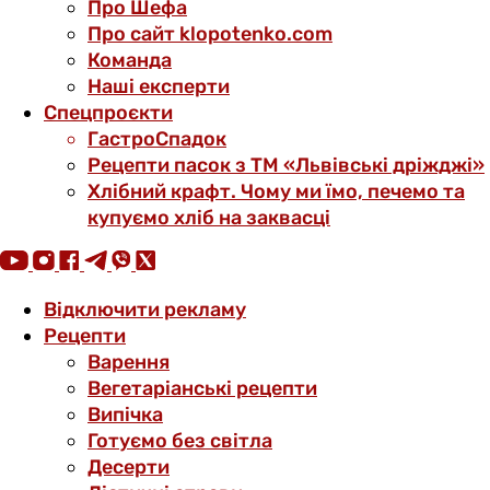
Про Шефа
Про сайт klopotenko.com
Команда
Наші експерти
Спецпроєкти
ГастроСпадок
Рецепти пасок з ТМ «Львівські дріжджі»
Хлібний крафт. Чому ми їмо, печемо та
купуємо хліб на заквасці
Відключити рекламу
Рецепти
Варення
Вегетаріанські рецепти
Випічка
Готуємо без світла
Десерти