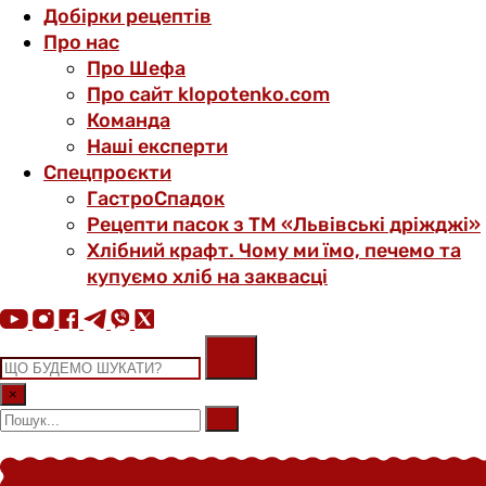
Добірки рецептів
Про нас
Про Шефа
Про сайт klopotenko.com
Команда
Наші експерти
Спецпроєкти
ГастроСпадок
Рецепти пасок з ТМ «Львівські дріжджі»
Хлібний крафт. Чому ми їмо, печемо та
купуємо хліб на заквасці
×