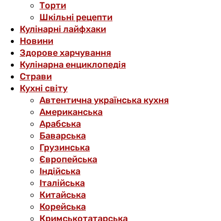
Торти
Шкільні рецепти
Кулінарні лайфхаки
Новини
Здорове харчування
Кулінарна енциклопедія
Страви
Кухні світу
Автентична українська кухня
Американська
Арабська
Баварська
Грузинська
Європейська
Індійська
Італійська
Китайська
Корейська
Кримськотатарська