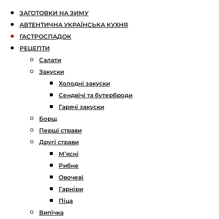
ЗАГОТОВКИ НА ЗИМУ
АВТЕНТИЧНА УКРАЇНСЬКА КУХНЯ
ГАСТРОСПАДОК
РЕЦЕПТИ
Салати
Закуски
Холодні закуски
Сендвічі та бутерброди
Гарячі закуски
Борщ
Перші страви
Другі страви
М’ясні
Рибне
Овочеві
Гарніри
Піца
Випічка