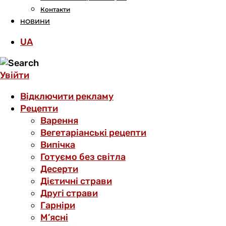
Контакти
НОВИНИ
UA
Увійти
Відключити рекламу
Рецепти
Варення
Вегетаріанські рецепти
Випічка
Готуємо без світла
Десерти
Дієтичні страви
Другі страви
Гарніри
М’ясні