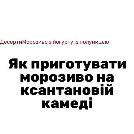
Десерти
Морозиво з йогурту із полуницею
Як приготувати
морозиво на
ксантановій
камеді