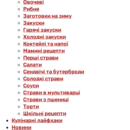
Овочеві
Рибне
Заготовки на зиму
Закуски
Гарячі закуски
Холодні закуски
Коктейлі та напої
Мамині рецепти
Перші страви
Салати
Сендвічі та бутерброди
Солодкі страви
Соуси
Страви в мультиварці
Страви з пшениці
Торти
Шкільні рецепти
Кулінарні лайфхаки
Новини