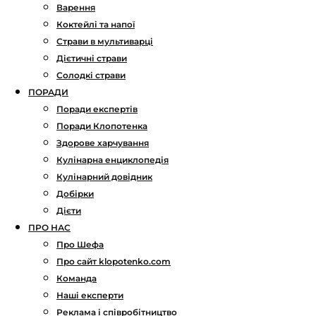
Варення
Коктейлі та напої
Страви в мультиварці
Дієтичні страви
Солодкі страви
ПОРАДИ
Поради експертів
Поради Клопотенка
Здорове харчування
Кулінарна енциклопедія
Кулінарний довідник
Добірки
Дієти
ПРО НАС
Про Шефа
Про сайт klopotenko.com
Команда
Наші експерти
Реклама і співробітництво