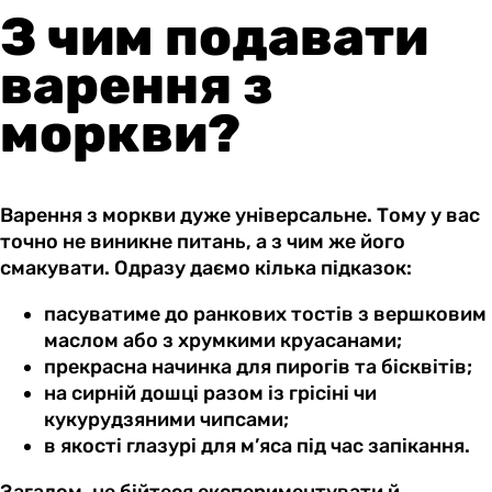
З чим подавати
варення з
моркви?
Варення з моркви дуже універсальне. Тому у вас
точно не виникне питань, а з чим же його
смакувати. Одразу даємо кілька підказок:
пасуватиме до ранкових тостів з вершковим
маслом або з хрумкими круасанами;
прекрасна начинка для пирогів та бісквітів;
на сирній дошці разом із грісіні чи
кукурудзяними чипсами;
в якості глазурі для м’яса під час запікання.
Загалом, не бійтеся експериментувати й