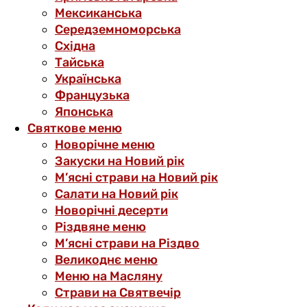
Мексиканська
Середземноморська
Східна
Тайська
Українська
Французька
Японська
Святкове меню
Новорічне меню
Закуски на Новий рік
М’ясні страви на Новий рік
Салати на Новий рік
Новорічні десерти
Різдвяне меню
М’ясні страви на Різдво
Великоднє меню
Меню на Масляну
Страви на Святвечір