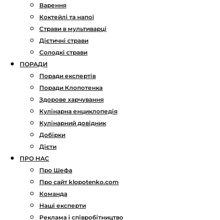
Варення
Коктейлі та напої
Страви в мультиварці
Дієтичні страви
Солодкі страви
ПОРАДИ
Поради експертів
Поради Клопотенка
Здорове харчування
Кулінарна енциклопедія
Кулінарний довідник
Добірки
Дієти
ПРО НАС
Про Шефа
Про сайт klopotenko.com
Команда
Наші експерти
Реклама і співробітництво