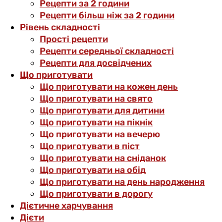
Рецепти за 2 години
Рецепти більш ніж за 2 години
Рівень складності
Прості рецепти
Рецепти середньої складності
Рецепти для досвідчених
Що приготувати
Що приготувати на кожен день
Що приготувати на свято
Що приготувати для дитини
Що приготувати на пікнік
Що приготувати на вечерю
Що приготувати в піст
Що приготувати на сніданок
Що приготувати на обід
Що приготувати на день народження
Що приготувати в дорогу
Дієтичне харчування
Дієти