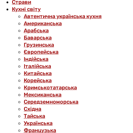
Страви
Кухні світу
Автентична українська кухня
Американська
Арабська
Баварська
Грузинська
Європейська
Індійська
Італійська
Китайська
Корейська
Кримськотатарська
Мексиканська
Середземноморська
Східна
Тайська
Українська
Французька