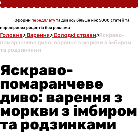
Оформи
передплату
та дивись більше ніж 5000 статей та
перевірених рецептів без реклами
Головна
>
Варення
>
Солодкі страви
>
Яскраво-
помаранчеве диво: варення з моркви з імбиром
та родзинками
Яскраво-
помаранчеве
диво: варення з
моркви з імбиром
та родзинками