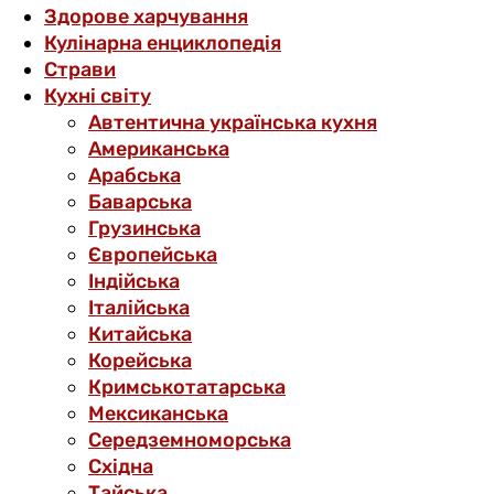
Здорове харчування
Кулінарна енциклопедія
Страви
Кухні світу
Автентична українська кухня
Американська
Арабська
Баварська
Грузинська
Європейська
Індійська
Італійська
Китайська
Корейська
Кримськотатарська
Мексиканська
Середземноморська
Східна
Тайська