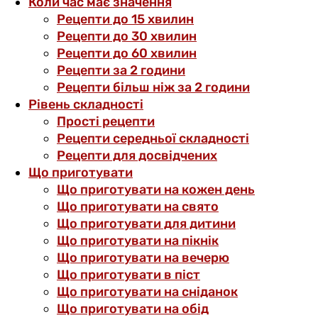
Коли час має значення
Рецепти до 15 хвилин
Рецепти до 30 хвилин
Рецепти до 60 хвилин
Рецепти за 2 години
Рецепти більш ніж за 2 години
Рівень складності
Прості рецепти
Рецепти середньої складності
Рецепти для досвідчених
Що приготувати
Що приготувати на кожен день
Що приготувати на свято
Що приготувати для дитини
Що приготувати на пікнік
Що приготувати на вечерю
Що приготувати в піст
Що приготувати на сніданок
Що приготувати на обід