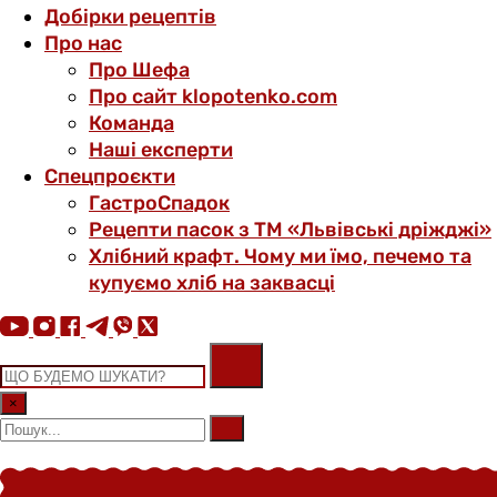
Добірки рецептів
Про нас
Про Шефа
Про сайт klopotenko.com
Команда
Наші експерти
Спецпроєкти
ГастроСпадок
Рецепти пасок з ТМ «Львівські дріжджі»
Хлібний крафт. Чому ми їмо, печемо та
купуємо хліб на заквасці
×