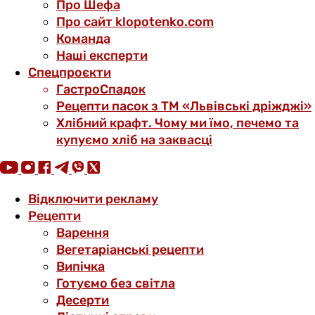
Про Шефа
Про сайт klopotenko.com
Команда
Наші експерти
Спецпроєкти
ГастроСпадок
Рецепти пасок з ТМ «Львівські дріжджі»
Хлібний крафт. Чому ми їмо, печемо та
купуємо хліб на заквасці
Відключити рекламу
Рецепти
Варення
Вегетаріанські рецепти
Випічка
Готуємо без світла
Десерти