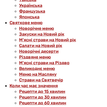
Українська
Французька
Японська
Святкове меню
Новорічне меню
Закуски на Новий рік
М’ясні страви на Новий рік
Салати на Новий рік
Новорічні десерти
Різдвяне меню
М’ясні страви на Різдво
Великоднє меню
Меню на Масляну
Страви на Святвечір
Коли час має значення
Рецепти до 15 хвилин
Рецепти до 30 хвилин
Рецепти до 60 хвилин