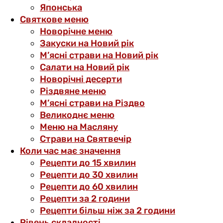
Японська
Святкове меню
Новорічне меню
Закуски на Новий рік
М’ясні страви на Новий рік
Салати на Новий рік
Новорічні десерти
Різдвяне меню
М’ясні страви на Різдво
Великоднє меню
Меню на Масляну
Страви на Святвечір
Коли час має значення
Рецепти до 15 хвилин
Рецепти до 30 хвилин
Рецепти до 60 хвилин
Рецепти за 2 години
Рецепти більш ніж за 2 години
Рівень складності