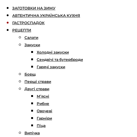
ЗАГОТОВКИ НА ЗИМУ
АВТЕНТИЧНА УКРАЇНСЬКА КУХНЯ
ГАСТРОСПАДОК
РЕЦЕПТИ
Салати
Закуски
Холодні закуски
Сендвічі та бутерброди
Гарячі закуски
Борщ
Перші страви
Другі страви
М’ясні
Рибне
Овочеві
Гарніри
Піца
Випічка