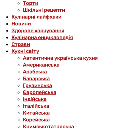
Торти
Шкільні рецепти
Кулінарні лайфхаки
Новини
Здорове харчування
Кулінарна енциклопедія
Страви
Кухні світу
Автентична українська кухня
Американська
Арабська
Баварська
Грузинська
Європейська
Індійська
Італійська
Китайська
Корейська
Кримськотатарська