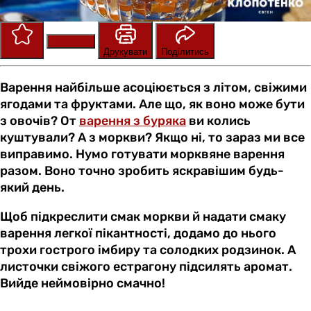
Зберегти
Оцінити
Друкувати
Поділитись
Варення найбільше асоціюється з літом, свіжими
ягодами та фруктами. Але що, як воно може бути
з овочів? От
варення з буряка
ви колись
куштували? А з моркви? Якщо ні, то зараз ми все
виправимо. Нумо готувати морквяне варення
разом. Воно точно зробить яскравішим будь-
який день.
Щоб підкреслити смак моркви й надати смаку
варення легкої пікантності, додамо до нього
трохи гострого імбиру та солодких родзинок. А
листочки свіжого естрагону підсилять аромат.
Вийде неймовірно смачно!