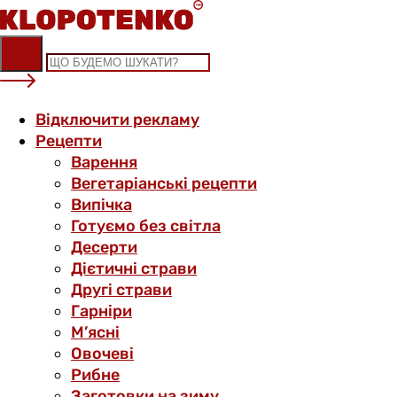
Skip
to
content
Відключити рекламу
Рецепти
Варення
Вегетаріанські рецепти
Випічка
Готуємо без світла
Десерти
Дієтичні страви
Другі страви
Гарніри
М’ясні
Овочеві
Рибне
Заготовки на зиму