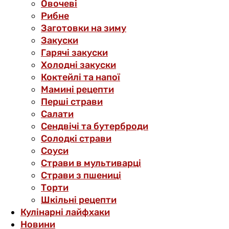
Овочеві
Рибне
Заготовки на зиму
Закуски
Гарячі закуски
Холодні закуски
Коктейлі та напої
Мамині рецепти
Перші страви
Салати
Сендвічі та бутерброди
Солодкі страви
Соуси
Страви в мультиварці
Страви з пшениці
Торти
Шкільні рецепти
Кулінарні лайфхаки
Новини