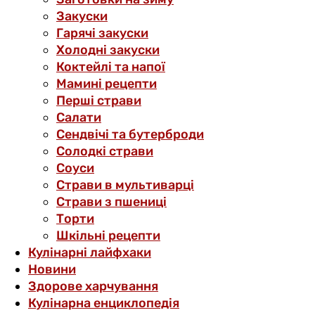
Закуски
Гарячі закуски
Холодні закуски
Коктейлі та напої
Мамині рецепти
Перші страви
Салати
Сендвічі та бутерброди
Солодкі страви
Соуси
Страви в мультиварці
Страви з пшениці
Торти
Шкільні рецепти
Кулінарні лайфхаки
Новини
Здорове харчування
Кулінарна енциклопедія