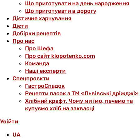
Що приготувати на день народження
Що приготувати в дорогу
Дієтичне харчування
Дієти
Добірки рецептів
Про нас
Про Шефа
Про сайт klopotenko.com
Команда
Наші експерти
Спецпроєкти
ГастроСпадок
Рецепти пасок з ТМ «Львівські дріжджі»
Хлібний крафт. Чому ми їмо, печемо та
купуємо хліб на заквасці
Увійти
UA