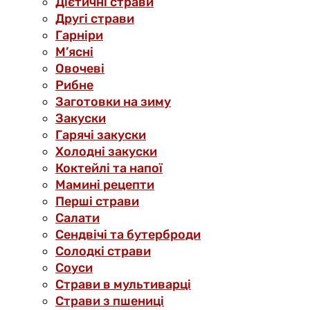
Дієтичні страви
Другі страви
Гарніри
М’ясні
Овочеві
Рибне
Заготовки на зиму
Закуски
Гарячі закуски
Холодні закуски
Коктейлі та напої
Мамині рецепти
Перші страви
Салати
Сендвічі та бутерброди
Солодкі страви
Соуси
Страви в мультиварці
Страви з пшениці