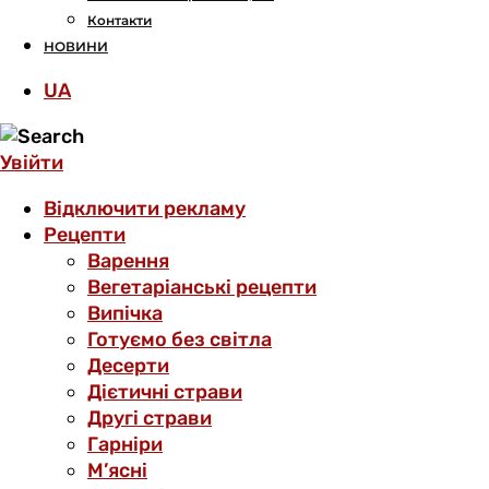
Контакти
НОВИНИ
UA
Увійти
Відключити рекламу
Рецепти
Варення
Вегетаріанські рецепти
Випічка
Готуємо без світла
Десерти
Дієтичні страви
Другі страви
Гарніри
М’ясні