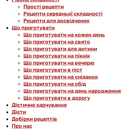
Прості рецепти
Рецепти середньої складності
Рецепти для досвідчених
Що приготувати
Що приготувати на кожен день
Що приготувати на свято
Що приготувати для дитини
Що приготувати на пікнік
Що приготувати на вечерю
Що приготувати в піст
Що приготувати на сніданок
Що приготувати на обід
Що приготувати на день народження
Що приготувати в дорогу
Дієтичне харчування
Дієти
Добірки рецептів
Про нас