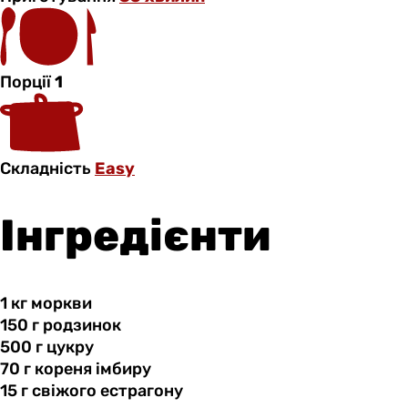
Порції
1
Складність
Easy
Інгредієнти
1 кг
моркви
150 г
родзинок
500 г
цукру
70 г
кореня
імбиру
15 г
свіжого
естрагону