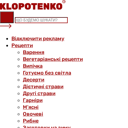
Skip
to
content
Відключити рекламу
Рецепти
Варення
Вегетаріанські рецепти
Випічка
Готуємо без світла
Десерти
Дієтичні страви
Другі страви
Гарніри
М’ясні
Овочеві
Рибне
Заготовки на зиму