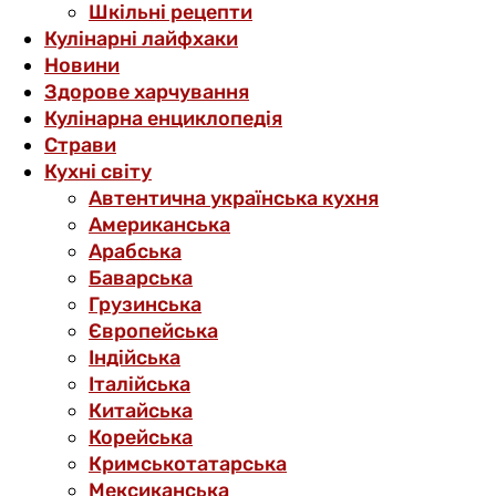
Шкільні рецепти
Кулінарні лайфхаки
Новини
Здорове харчування
Кулінарна енциклопедія
Страви
Кухні світу
Автентична українська кухня
Американська
Арабська
Баварська
Грузинська
Європейська
Індійська
Італійська
Китайська
Корейська
Кримськотатарська
Мексиканська