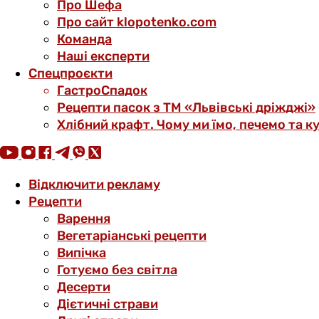
Про Шефа
Про сайт klopotenko.com
Команда
Наші експерти
Спецпроєкти
ГастроСпадок
Рецепти пасок з ТМ «Львівські дріжджі»
Хлібний крафт. Чому ми їмо, печемо та к
Відключити рекламу
Рецепти
Варення
Вегетаріанські рецепти
Випічка
Готуємо без світла
Десерти
Дієтичні страви