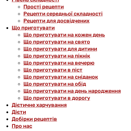
Прості рецепти
Рецепти середньої складності
Рецепти для досвідчених
Що приготувати
Що приготувати на кожен день
Що приготувати на свято
Що приготувати для дитини
Що приготувати на пікнік
Що приготувати на вечерю
Що приготувати в піст
Що приготувати на сніданок
Що приготувати на обід
Що приготувати на день народження
Що приготувати в дорогу
Дієтичне харчування
Дієти
Добірки рецептів
Про нас