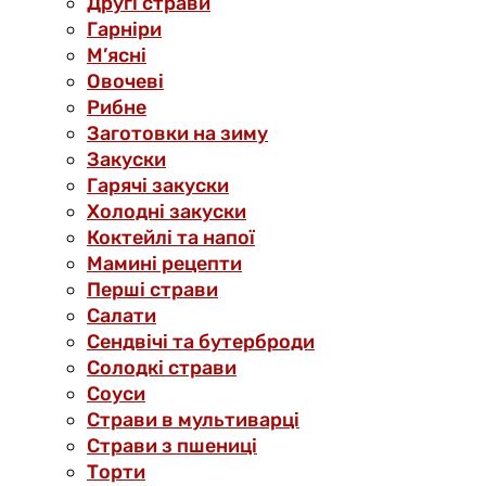
Другі страви
Гарніри
М’ясні
Овочеві
Рибне
Заготовки на зиму
Закуски
Гарячі закуски
Холодні закуски
Коктейлі та напої
Мамині рецепти
Перші страви
Салати
Сендвічі та бутерброди
Солодкі страви
Соуси
Страви в мультиварці
Страви з пшениці
Торти