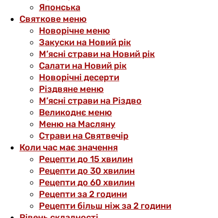
Японська
Святкове меню
Новорічне меню
Закуски на Новий рік
М’ясні страви на Новий рік
Салати на Новий рік
Новорічні десерти
Різдвяне меню
М’ясні страви на Різдво
Великоднє меню
Меню на Масляну
Страви на Святвечір
Коли час має значення
Рецепти до 15 хвилин
Рецепти до 30 хвилин
Рецепти до 60 хвилин
Рецепти за 2 години
Рецепти більш ніж за 2 години
Рівень складності