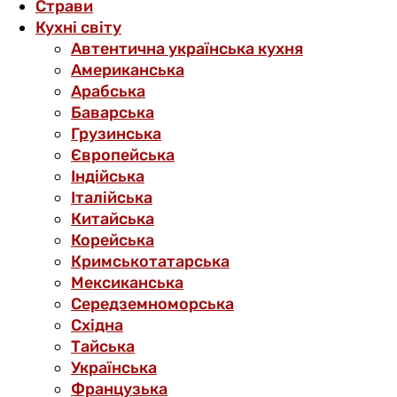
Страви
Кухні світу
Автентична українська кухня
Американська
Арабська
Баварська
Грузинська
Європейська
Індійська
Італійська
Китайська
Корейська
Кримськотатарська
Мексиканська
Середземноморська
Східна
Тайська
Українська
Французька