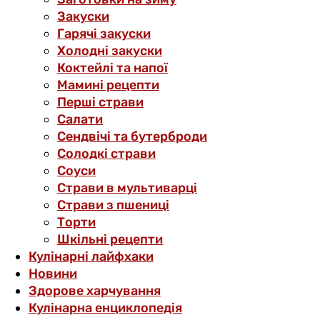
Закуски
Гарячі закуски
Холодні закуски
Коктейлі та напої
Мамині рецепти
Перші страви
Салати
Сендвічі та бутерброди
Солодкі страви
Соуси
Страви в мультиварці
Страви з пшениці
Торти
Шкільні рецепти
Кулінарні лайфхаки
Новини
Здорове харчування
Кулінарна енциклопедія