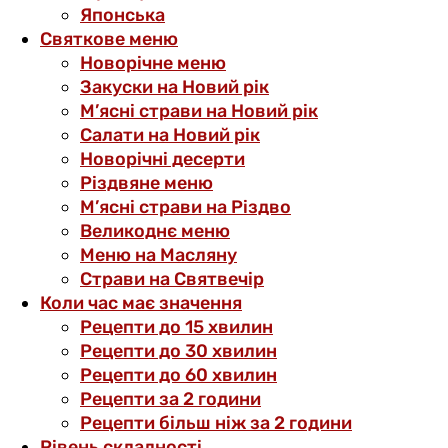
Японська
Святкове меню
Новорічне меню
Закуски на Новий рік
М’ясні страви на Новий рік
Салати на Новий рік
Новорічні десерти
Різдвяне меню
М’ясні страви на Різдво
Великоднє меню
Меню на Масляну
Страви на Святвечір
Коли час має значення
Рецепти до 15 хвилин
Рецепти до 30 хвилин
Рецепти до 60 хвилин
Рецепти за 2 години
Рецепти більш ніж за 2 години
Рівень складності