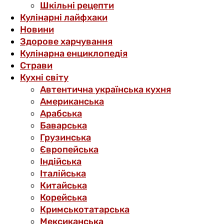
Шкільні рецепти
Кулінарні лайфхаки
Новини
Здорове харчування
Кулінарна енциклопедія
Страви
Кухні світу
Автентична українська кухня
Американська
Арабська
Баварська
Грузинська
Європейська
Індійська
Італійська
Китайська
Корейська
Кримськотатарська
Мексиканська