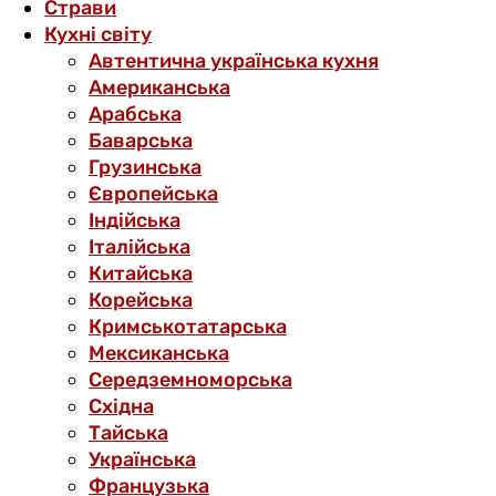
Страви
Кухні світу
Автентична українська кухня
Американська
Арабська
Баварська
Грузинська
Європейська
Індійська
Італійська
Китайська
Корейська
Кримськотатарська
Мексиканська
Середземноморська
Східна
Тайська
Українська
Французька