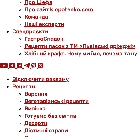
Про Шефа
Про сайт klopotenko.com
Команда
Наші експерти
Спецпроєкти
ГастроСпадок
Рецепти пасок з ТМ «Львівські дріжджі»
Хлібний крафт. Чому ми їмо, печемо та к
Відключити рекламу
Рецепти
Варення
Вегетаріанські рецепти
Випічка
Готуємо без світла
Десерти
Дієтичні страви