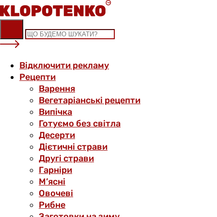
Skip
to
content
Відключити рекламу
Рецепти
Варення
Вегетаріанські рецепти
Випічка
Готуємо без світла
Десерти
Дієтичні страви
Другі страви
Гарніри
М’ясні
Овочеві
Рибне
Заготовки на зиму