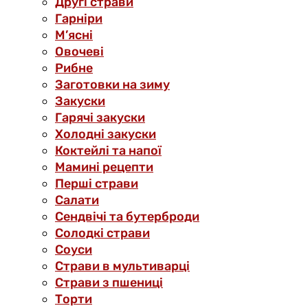
Другі страви
Гарніри
М’ясні
Овочеві
Рибне
Заготовки на зиму
Закуски
Гарячі закуски
Холодні закуски
Коктейлі та напої
Мамині рецепти
Перші страви
Салати
Сендвічі та бутерброди
Солодкі страви
Соуси
Страви в мультиварці
Страви з пшениці
Торти