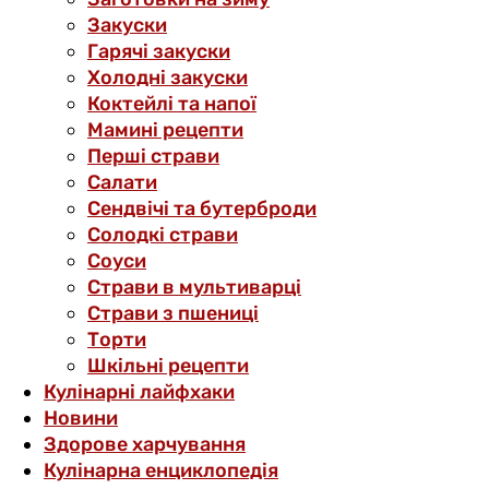
Закуски
Гарячі закуски
Холодні закуски
Коктейлі та напої
Мамині рецепти
Перші страви
Салати
Сендвічі та бутерброди
Солодкі страви
Соуси
Страви в мультиварці
Страви з пшениці
Торти
Шкільні рецепти
Кулінарні лайфхаки
Новини
Здорове харчування
Кулінарна енциклопедія