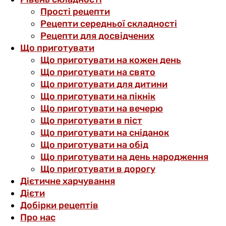
Прості рецепти
Рецепти середньої складності
Рецепти для досвідчених
Що приготувати
Що приготувати на кожен день
Що приготувати на свято
Що приготувати для дитини
Що приготувати на пікнік
Що приготувати на вечерю
Що приготувати в піст
Що приготувати на сніданок
Що приготувати на обід
Що приготувати на день народження
Що приготувати в дорогу
Дієтичне харчування
Дієти
Добірки рецептів
Про нас