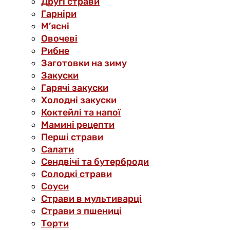
Другі страви
Гарніри
М’ясні
Овочеві
Рибне
Заготовки на зиму
Закуски
Гарячі закуски
Холодні закуски
Коктейлі та напої
Мамині рецепти
Перші страви
Салати
Сендвічі та бутерброди
Солодкі страви
Соуси
Страви в мультиварці
Страви з пшениці
Торти