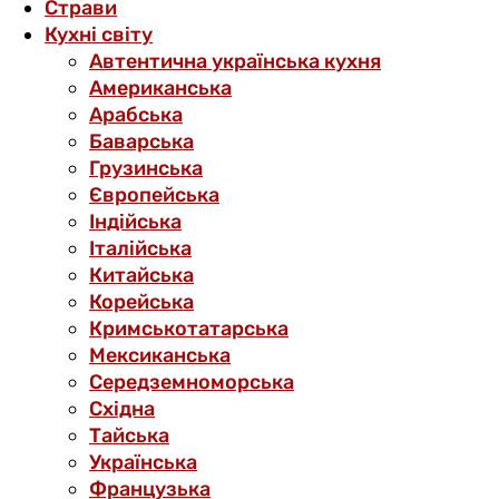
Страви
Кухні світу
Автентична українська кухня
Американська
Арабська
Баварська
Грузинська
Європейська
Індійська
Італійська
Китайська
Корейська
Кримськотатарська
Мексиканська
Середземноморська
Східна
Тайська
Українська
Французька