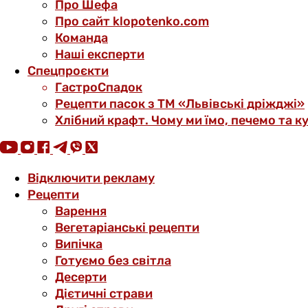
Про Шефа
Про сайт klopotenko.com
Команда
Наші експерти
Спецпроєкти
ГастроСпадок
Рецепти пасок з ТМ «Львівські дріжджі»
Хлібний крафт. Чому ми їмо, печемо та к
Відключити рекламу
Рецепти
Варення
Вегетаріанські рецепти
Випічка
Готуємо без світла
Десерти
Дієтичні страви