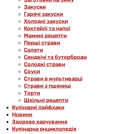
Закуски
Гарячі закуски
Холодні закуски
Коктейлі та напої
Мамині рецепти
Перші страви
Салати
Сендвічі та бутерброди
Солодкі страви
Соуси
Страви в мультиварці
Страви з пшениці
Торти
Шкільні рецепти
Кулінарні лайфхаки
Новини
Здорове харчування
Кулінарна енциклопедія