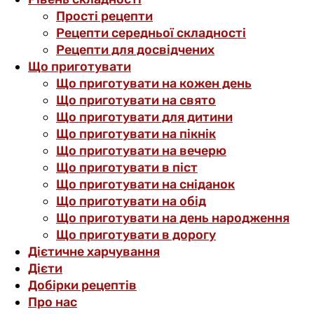
Прості рецепти
Рецепти середньої складності
Рецепти для досвідчених
Що приготувати
Що приготувати на кожен день
Що приготувати на свято
Що приготувати для дитини
Що приготувати на пікнік
Що приготувати на вечерю
Що приготувати в піст
Що приготувати на сніданок
Що приготувати на обід
Що приготувати на день народження
Що приготувати в дорогу
Дієтичне харчування
Дієти
Добірки рецептів
Про нас