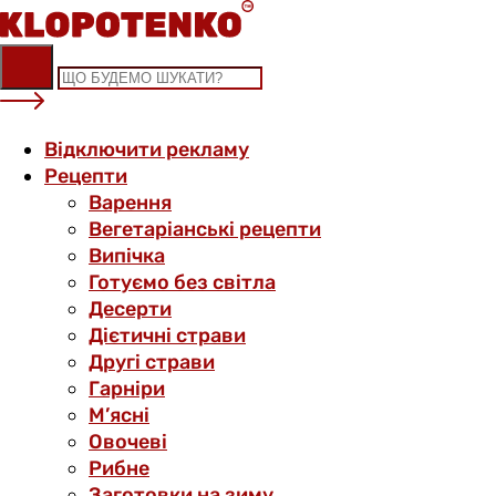
Skip
to
content
Відключити рекламу
Рецепти
Варення
Вегетаріанські рецепти
Випічка
Готуємо без світла
Десерти
Дієтичні страви
Другі страви
Гарніри
М’ясні
Овочеві
Рибне
Заготовки на зиму