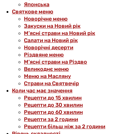
Японська
Святкове меню
Новорічне меню
Закуски на Новий рік
М’ясні страви на Новий рік
Салати на Новий рік
Новорічні десерти
Різдвяне меню
М’ясні страви на Різдво
Великоднє меню
Меню на Масляну
Страви на Святвечір
Коли час має значення
Рецепти до 15 хвилин
Рецепти до 30 хвилин
Рецепти до 60 хвилин
Рецепти за 2 години
Рецепти більш ніж за 2 години
Рівень складності