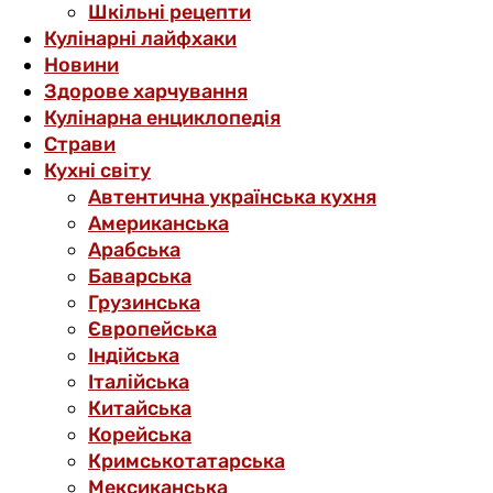
Шкільні рецепти
Кулінарні лайфхаки
Новини
Здорове харчування
Кулінарна енциклопедія
Страви
Кухні світу
Автентична українська кухня
Американська
Арабська
Баварська
Грузинська
Європейська
Індійська
Італійська
Китайська
Корейська
Кримськотатарська
Мексиканська