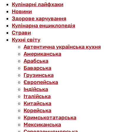
Кулінарні лайфхаки
Новини
Здорове харчування
Кулінарна енциклопедія
Страви
Кухні світу
Автентична українська кухня
Американська
Арабська
Баварська
Грузинська
Європейська
Індійська
Італійська
Китайська
Корейська
Кримськотатарська
Мексиканська
Середземноморська