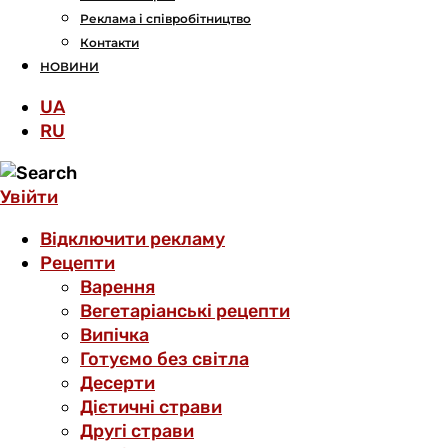
Реклама і співробітництво
Контакти
НОВИНИ
UA
RU
Увійти
Відключити рекламу
Рецепти
Варення
Вегетаріанські рецепти
Випічка
Готуємо без світла
Десерти
Дієтичні страви
Другі страви