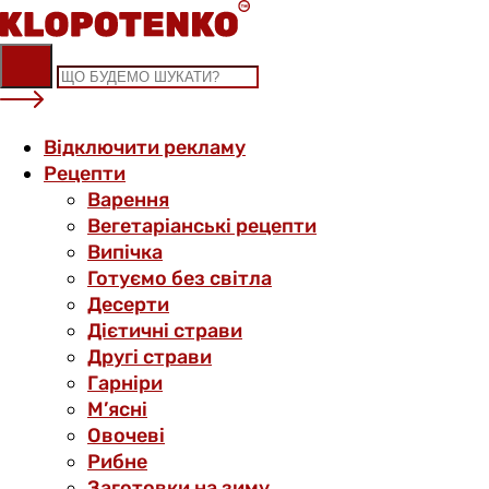
Skip
to
content
Відключити рекламу
Рецепти
Варення
Вегетаріанські рецепти
Випічка
Готуємо без світла
Десерти
Дієтичні страви
Другі страви
Гарніри
М’ясні
Овочеві
Рибне
Заготовки на зиму