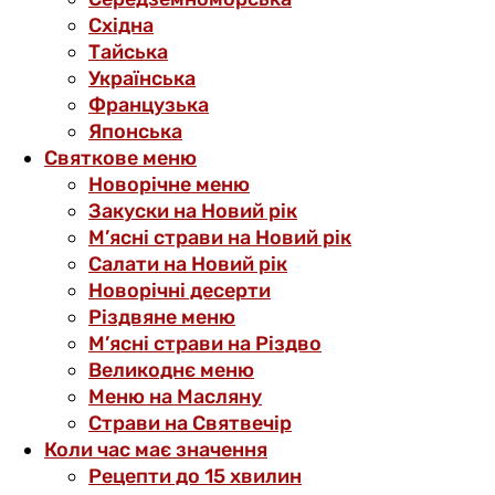
Східна
Тайська
Українська
Французька
Японська
Святкове меню
Новорічне меню
Закуски на Новий рік
М’ясні страви на Новий рік
Салати на Новий рік
Новорічні десерти
Різдвяне меню
М’ясні страви на Різдво
Великоднє меню
Меню на Масляну
Страви на Святвечір
Коли час має значення
Рецепти до 15 хвилин