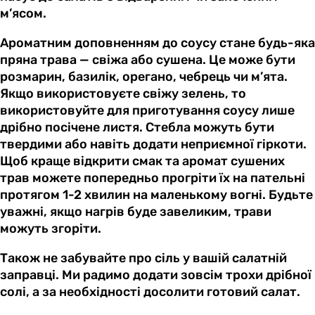
м’ясом.
Ароматним доповненням до соусу стане будь-яка
пряна трава — свіжа або сушена. Це може бути
розмарин, базилік, орегано, чебрець чи м’ята.
Якщо використовуєте свіжу зелень, то
використовуйте для приготування соусу лише
дрібно посічене листя. Стебла можуть бути
твердими або навіть додати неприємної гіркоти.
Щоб краще відкрити смак та аромат сушених
трав можете попередньо прогріти їх на пательні
протягом 1-2 хвилин на маленькому вогні. Будьте
уважні, якщо нагрів буде завеликим, трави
можуть згоріти.
Також не забувайте про сіль у вашій салатній
заправці. Ми радимо додати зовсім трохи дрібної
солі, а за необхідності досолити готовий салат.