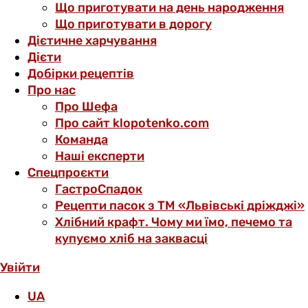
Що приготувати на день народження
Що приготувати в дорогу
Дієтичне харчування
Дієти
Добірки рецептів
Про нас
Про Шефа
Про сайт klopotenko.com
Команда
Наші експерти
Спецпроєкти
ГастроСпадок
Рецепти пасок з ТМ «Львівські дріжджі»
Хлібний крафт. Чому ми їмо, печемо та
купуємо хліб на заквасці
Увійти
UA