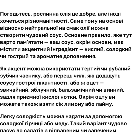
Погодьтесь, рослинна олія це добре, але іноді
хочеться різноманітності. Саме тому на основі
відносно нейтральної на смак олії можна
створити чудовий соус. Основне правило, яке тут
варто пам’ятати — ваш соус, окрім основи, має
містити акцентний інгредієнт — кислий, солодкий
чи гострий та ароматне доповнення.
Як акцент можна використати тертий чи рубаний
зубчик часнику, або перець чилі, які додадуть
соусу гострої пікантності, або ж оцет —
звичайний, яблучний, бальзамічний чи винний,
задля приємної кислої нотки. Окрім оцту ви
можете також взяти сік лимону або лайму.
Легку солодкість можна надати за допомогою
солодкої гірчиці або меду. Такий варіант чудово
пасує до салатів з відвареним чи запеченим