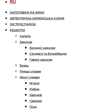
RU
ЗАГОТОВКИ НА ЗИМУ
АВТЕНТИЧНА УКРАЇНСЬКА КУХНЯ
ГАСТРОСПАДОК
РЕЦЕПТИ
Салати
Закуски
Холодні закуски
Сендвічі та бутерброди
Гарячі закуски
Борщ
Перші страви
Другі страви
М’ясні
Рибне
Овочеві
Гарніри
Піца