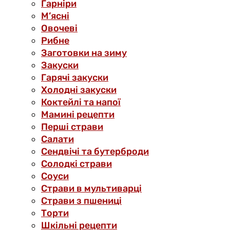
Гарніри
М’ясні
Овочеві
Рибне
Заготовки на зиму
Закуски
Гарячі закуски
Холодні закуски
Коктейлі та напої
Мамині рецепти
Перші страви
Салати
Сендвічі та бутерброди
Солодкі страви
Соуси
Страви в мультиварці
Страви з пшениці
Торти
Шкільні рецепти