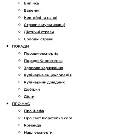
Випічка
Варення
Коктейлі та напої
Страви в мультиварці
Дієтичні страви
Солодкі страви
ПОРАДИ
Поради експертів
Поради Клопотенка
Здорове харчування
Кулінарна енциклопедія
Кулінарний довідник
Добірки
Дієти
ПРО НАС
Про Шефа
Про сайт klopotenko.com
Команда
Наші експерти