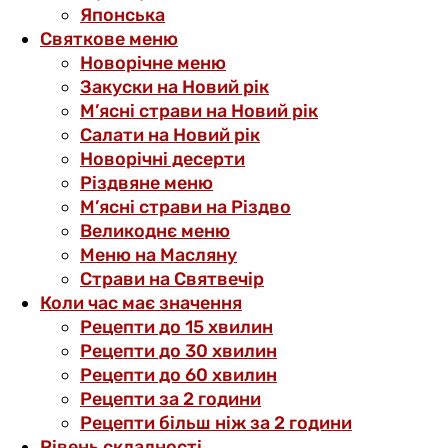
Японська
Святкове меню
Новорічне меню
Закуски на Новий рік
М’ясні страви на Новий рік
Салати на Новий рік
Новорічні десерти
Різдвяне меню
М’ясні страви на Різдво
Великоднє меню
Меню на Масляну
Страви на Святвечір
Коли час має значення
Рецепти до 15 хвилин
Рецепти до 30 хвилин
Рецепти до 60 хвилин
Рецепти за 2 години
Рецепти більш ніж за 2 години
Рівень складності