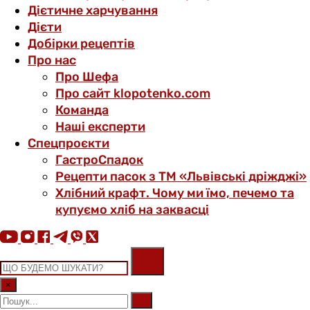
Дієтичне харчування
Дієти
Добірки рецептів
Про нас
Про Шефа
Про сайт klopotenko.com
Команда
Наші експерти
Спецпроєкти
ГастроСпадок
Рецепти пасок з ТМ «Львівські дріжджі»
Хлібний крафт. Чому ми їмо, печемо та
купуємо хліб на заквасці
×