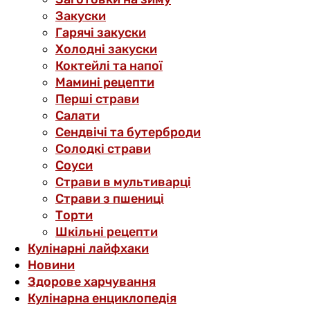
Закуски
Гарячі закуски
Холодні закуски
Коктейлі та напої
Мамині рецепти
Перші страви
Салати
Сендвічі та бутерброди
Солодкі страви
Соуси
Страви в мультиварці
Страви з пшениці
Торти
Шкільні рецепти
Кулінарні лайфхаки
Новини
Здорове харчування
Кулінарна енциклопедія