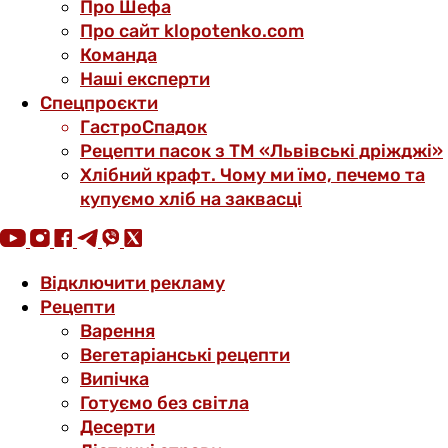
Про Шефа
Про сайт klopotenko.com
Команда
Наші експерти
Спецпроєкти
ГастроСпадок
Рецепти пасок з ТМ «Львівські дріжджі»
Хлібний крафт. Чому ми їмо, печемо та
купуємо хліб на заквасці
Відключити рекламу
Рецепти
Варення
Вегетаріанські рецепти
Випічка
Готуємо без світла
Десерти