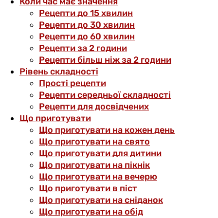
Коли час має значення
Рецепти до 15 хвилин
Рецепти до 30 хвилин
Рецепти до 60 хвилин
Рецепти за 2 години
Рецепти більш ніж за 2 години
Рівень складності
Прості рецепти
Рецепти середньої складності
Рецепти для досвідчених
Що приготувати
Що приготувати на кожен день
Що приготувати на свято
Що приготувати для дитини
Що приготувати на пікнік
Що приготувати на вечерю
Що приготувати в піст
Що приготувати на сніданок
Що приготувати на обід