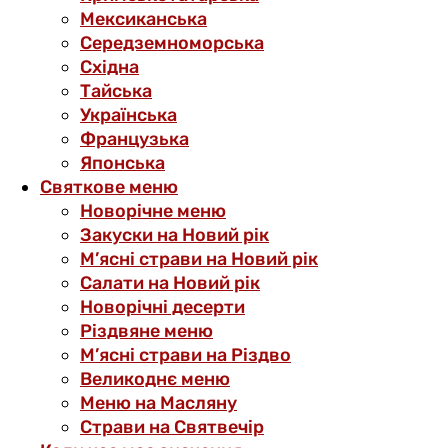
Мексиканська
Середземноморська
Східна
Тайська
Українська
Французька
Японська
Святкове меню
Новорічне меню
Закуски на Новий рік
М’ясні страви на Новий рік
Салати на Новий рік
Новорічні десерти
Різдвяне меню
М’ясні страви на Різдво
Великоднє меню
Меню на Масляну
Страви на Святвечір