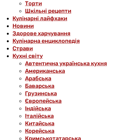
Торти
Шкільні рецепти
Кулінарні лайфхаки
Новини
Здорове харчування
Кулінарна енциклопедія
Страви
Кухні світу
Автентична українська кухня
Американська
Арабська
Баварська
Грузинська
Європейська
Індійська
Італійська
Китайська
Корейська
Кримськотатарська