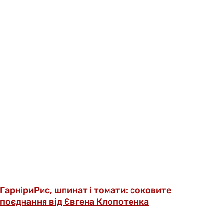
Гарніри
Рис, шпинат і томати: соковите
поєднання від Євгена Клопотенка