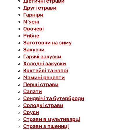
Дієтичні страви
Другі страви
Гарніри
М’ясні
Овочеві
Рибне
Заготовки на зиму
Закуски
Гарячі закуски
Холодні закуски
Коктейлі та напої
Мамині рецепти
Перші страви
Салати
Сендвічі та бутерброди
Солодкі страви
Соуси
Страви в мультиварці
Страви з пшениці