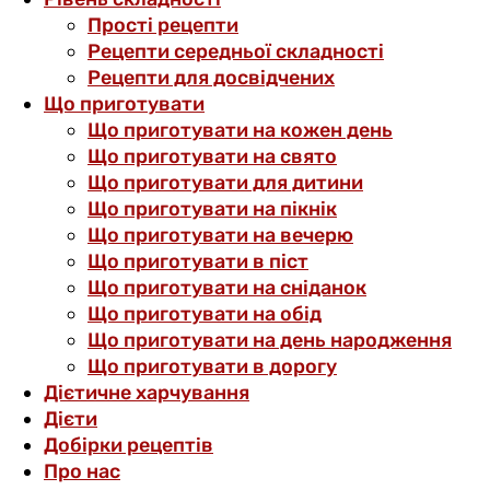
Прості рецепти
Рецепти середньої складності
Рецепти для досвідчених
Що приготувати
Що приготувати на кожен день
Що приготувати на свято
Що приготувати для дитини
Що приготувати на пікнік
Що приготувати на вечерю
Що приготувати в піст
Що приготувати на сніданок
Що приготувати на обід
Що приготувати на день народження
Що приготувати в дорогу
Дієтичне харчування
Дієти
Добірки рецептів
Про нас