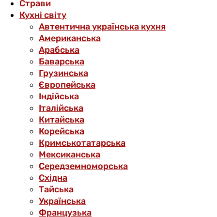
Страви
Кухні світу
Автентична українська кухня
Американська
Арабська
Баварська
Грузинська
Європейська
Індійська
Італійська
Китайська
Корейська
Кримськотатарська
Мексиканська
Середземноморська
Східна
Тайська
Українська
Французька