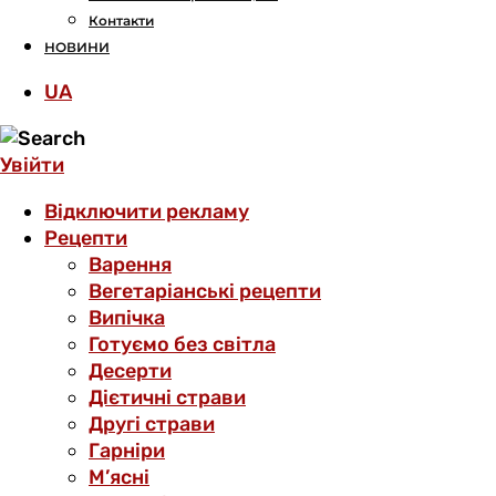
Контакти
НОВИНИ
UA
Увійти
Відключити рекламу
Рецепти
Варення
Вегетаріанські рецепти
Випічка
Готуємо без світла
Десерти
Дієтичні страви
Другі страви
Гарніри
М’ясні