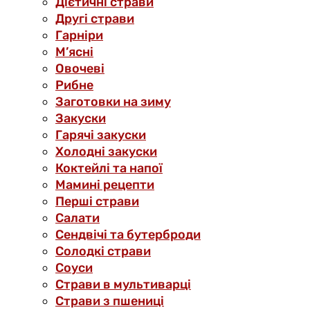
Дієтичні страви
Другі страви
Гарніри
М’ясні
Овочеві
Рибне
Заготовки на зиму
Закуски
Гарячі закуски
Холодні закуски
Коктейлі та напої
Мамині рецепти
Перші страви
Салати
Сендвічі та бутерброди
Солодкі страви
Соуси
Страви в мультиварці
Страви з пшениці