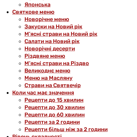
Японська
Святкове меню
Новорічне меню
Закуски на Новий рік
М’ясні страви на Новий рік
Салати на Новий рік
Новорічні десерти
Різдвяне меню
М’ясні страви на Різдво
Великоднє меню
Меню на Масляну
Страви на Святвечір
Коли час має значення
Рецепти до 15 хвилин
Рецепти до 30 хвилин
Рецепти до 60 хвилин
Рецепти за 2 години
Рецепти більш ніж за 2 години
Рівень складності