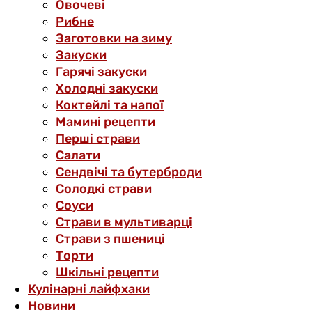
Овочеві
Рибне
Заготовки на зиму
Закуски
Гарячі закуски
Холодні закуски
Коктейлі та напої
Мамині рецепти
Перші страви
Салати
Сендвічі та бутерброди
Солодкі страви
Соуси
Страви в мультиварці
Страви з пшениці
Торти
Шкільні рецепти
Кулінарні лайфхаки
Новини