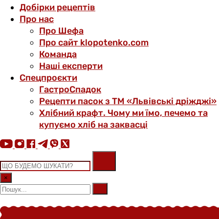
Добірки рецептів
Про нас
Про Шефа
Про сайт klopotenko.com
Команда
Наші експерти
Спецпроєкти
ГастроСпадок
Рецепти пасок з ТМ «Львівські дріжджі»
Хлібний крафт. Чому ми їмо, печемо та
купуємо хліб на заквасці
×