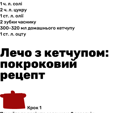
1 ч.
л.
солі
2 ч.
л.
цукру
1 ст.
л.
олії
2 зубки
часнику
300-320 мл
домашнього
кетчупу
1 ст.
л.
оцту
Лечо з кетчупом:
покроковий
рецепт
Крок 1