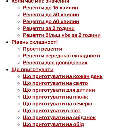
Коли час має значення
Рецепти до 15 хвилин
Рецепти до 30 хвилин
Рецепти до 60 хвилин
Рецепти за 2 години
Рецепти більш ніж за 2 години
Рівень складності
Прості рецепти
Рецепти середньої складності
Рецепти для досвідчених
Що приготувати
Що приготувати на кожен день
Що приготувати на свято
Що приготувати для дитини
Що приготувати на пікнік
Що приготувати на вечерю
Що приготувати в піст
Що приготувати на сніданок
Що приготувати на обід