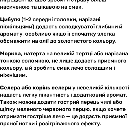
насиченою та цікавою на смак.
Цибуля
(1-2 середні головки, нарізані
півкільцями) додасть солодкуватої глибини й
аромату, особливо якщо її спочатку злегка
обсмажити на олії до золотистого кольору.
Морква
, натерта на великій тертці або нарізана
тонкою соломкою, не лише додасть приємного
кольору, а й зробить смак лечо солодшим і
ніжнішим.
Селера або корінь селери
у невеликій кількості
надасть легку пікантність і додатковий аромат.
Також можна додати гострий перець чилі або
щіпку меленого червоного перцю, якщо хочете
отримати гостріше лечо — це додасть приємної
пряної нотки і розігріваючого ефекту.