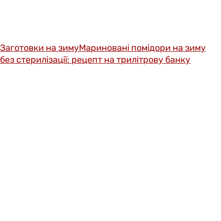
Заготовки на зиму
Мариновані помідори на зиму
без стерилізації: рецепт на трилітрову банку