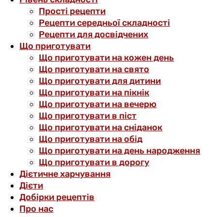
Прості рецепти
Рецепти середньої складності
Рецепти для досвідчених
Що приготувати
Що приготувати на кожен день
Що приготувати на свято
Що приготувати для дитини
Що приготувати на пікнік
Що приготувати на вечерю
Що приготувати в піст
Що приготувати на сніданок
Що приготувати на обід
Що приготувати на день народження
Що приготувати в дорогу
Дієтичне харчування
Дієти
Добірки рецептів
Про нас