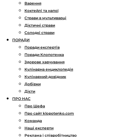
Варення
Коктейлі та напої
Страви в мультиварці
Дієтичні страви
Солодкі страви
ПОРАДИ
Поради експертів
Поради Клопотенка
Здорове харчування
Кулінарна енциклопедія
Кулінарний довідник
Добірки
Дієти
ПРО НАС
Про Шефа
Про сайт klopotenko.com
Команда
Наші експерти
Реклама і співробітництво