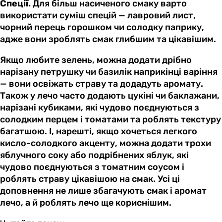
Спеції.
Для більш насиченого смаку варто
використати суміш спецій — лавровий лист,
чорний перець горошком чи солодку паприку,
адже вони зроблять смак глибшим та цікавішим.
Якщо любите зелень, можна додати дрібно
нарізану петрушку чи базилік наприкінці варіння
— вони освіжать страву та додадуть аромату.
Також у лечо часто додають цукіні чи баклажани,
нарізані кубиками, які чудово поєднуються з
солодким перцем і томатами та роблять текстуру
багатшою. І, нарешті, якщо хочеться легкого
кисло-солодкого акценту, можна додати трохи
яблучного соку або подрібнених яблук, які
чудово поєднуються з томатним соусом і
роблять страву цікавішою на смак. Усі ці
доповнення не лише збагачують смак і аромат
лечо, а й роблять лечо ще кориснішим.