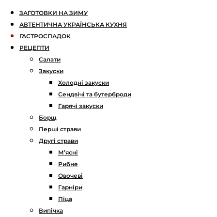
ЗАГОТОВКИ НА ЗИМУ
АВТЕНТИЧНА УКРАЇНСЬКА КУХНЯ
ГАСТРОСПАДОК
РЕЦЕПТИ
Салати
Закуски
Холодні закуски
Сендвічі та бутерброди
Гарячі закуски
Борщ
Перші страви
Другі страви
М’ясні
Рибне
Овочеві
Гарніри
Піца
Випічка