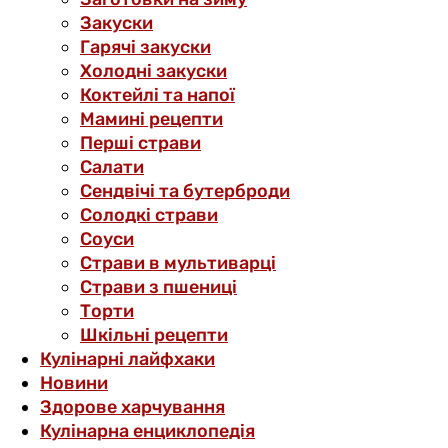
Закуски
Гарячі закуски
Холодні закуски
Коктейлі та напої
Мамині рецепти
Перші страви
Салати
Сендвічі та бутерброди
Солодкі страви
Соуси
Страви в мультиварці
Страви з пшениці
Торти
Шкільні рецепти
Кулінарні лайфхаки
Новини
Здорове харчування
Кулінарна енциклопедія