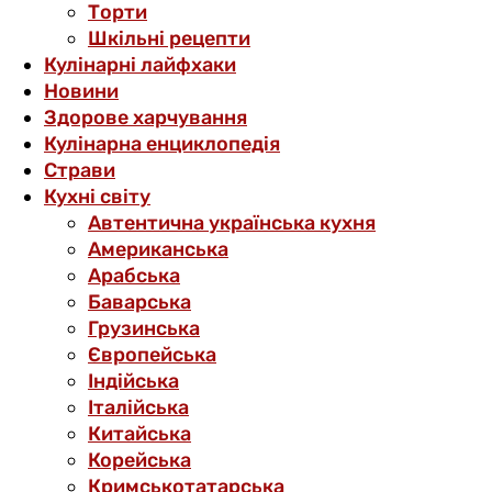
Торти
Шкільні рецепти
Кулінарні лайфхаки
Новини
Здорове харчування
Кулінарна енциклопедія
Страви
Кухні світу
Автентична українська кухня
Американська
Арабська
Баварська
Грузинська
Європейська
Індійська
Італійська
Китайська
Корейська
Кримськотатарська