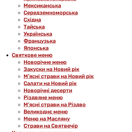
Мексиканська
Середземноморська
Східна
Тайська
Українська
Французька
Японська
Святкове меню
Новорічне меню
Закуски на Новий рік
М’ясні страви на Новий рік
Салати на Новий рік
Новорічні десерти
Різдвяне меню
М’ясні страви на Різдво
Великоднє меню
Меню на Масляну
Страви на Святвечір