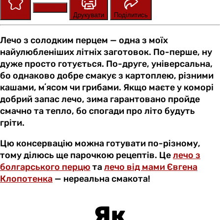
Зберегти
Оцінити
Друкувати
Поділитись
Лечо з солодким перцем — одна з моїх
найулюбленіших літніх заготовок. По-перше, ну
дуже просто готується. По-друге, універсальна,
бо однаково добре смакує з картоплею, різними
кашами, мʼясом чи грибами. Якщо маєте у коморі
добрий запас лечо, зима гарантовано пройде
смачно та тепло, бо спогади про літо будуть
гріти.
Цю консервацію можна готувати по-різному,
тому ділюсь ще парочкою рецептів. Це
лечо з
болгарського перцю
та
лечо від мами Євгена
Клопотенка
— нереальна смакота!
Як