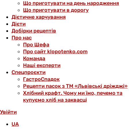
Що приготувати на день народження
Що приготувати в дорогу
Дієтичне харчування
Дієти
Добірки рецептів
Про нас
Про Шефа
Про сайт klopotenko.com
Команда
Наші експерти
Спецпроєкти
ГастроСпадок
Рецепти пасок з ТМ «Львівські дріжджі»
Хлібний крафт. Чому ми їмо, печемо та
купуємо хліб на заквасці
Увійти
UA