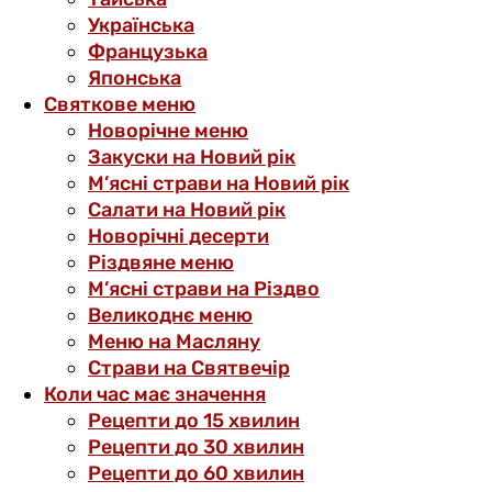
Українська
Французька
Японська
Святкове меню
Новорічне меню
Закуски на Новий рік
М’ясні страви на Новий рік
Салати на Новий рік
Новорічні десерти
Різдвяне меню
М’ясні страви на Різдво
Великоднє меню
Меню на Масляну
Страви на Святвечір
Коли час має значення
Рецепти до 15 хвилин
Рецепти до 30 хвилин
Рецепти до 60 хвилин