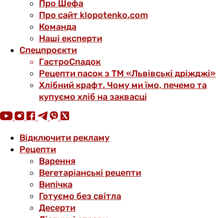
Про Шефа
Про сайт klopotenko.com
Команда
Наші експерти
Спецпроєкти
ГастроСпадок
Рецепти пасок з ТМ «Львівські дріжджі»
Хлібний крафт. Чому ми їмо, печемо та
купуємо хліб на заквасці
Відключити рекламу
Рецепти
Варення
Вегетаріанські рецепти
Випічка
Готуємо без світла
Десерти