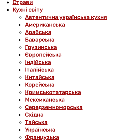
Страви
Кухні світу
Автентична українська кухня
Американська
Арабська
Баварська
Грузинська
Європейська
Індійська
Італійська
Китайська
Корейська
Кримськотатарська
Мексиканська
Середземноморська
Східна
Тайська
Українська
Французька