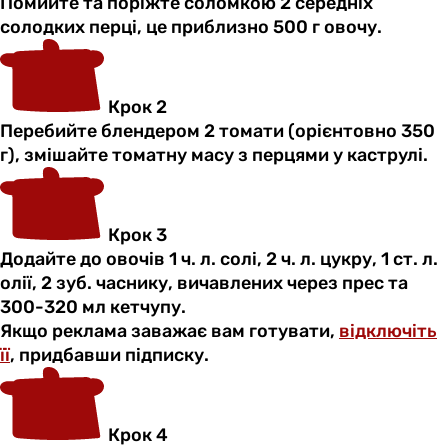
Помийте та поріжте соломкою 2 середніх
солодких перці, це приблизно 500 г овочу.
Крок 2
Перебийте блендером 2 томати (орієнтовно 350
г), змішайте томатну масу з перцями у каструлі.
Крок 3
Додайте до овочів 1 ч. л. солі, 2 ч. л. цукру, 1 ст. л.
олії, 2 зуб. часнику, вичавлених через прес та
300-320 мл кетчупу.
Якщо реклама заважає вам готувати,
відключіть
її
, придбавши підписку.
Крок 4