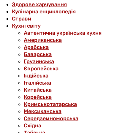
Здорове харчування
Кулінарна енциклопедія
Страви
Кухні світу
Автентична українська кухня
Американська
Арабська
Баварська
Грузинська
Європейська
Індійська
Італійська
Китайська
Корейська
Кримськотатарська
Мексиканська
Середземноморська
Східна
Тайська