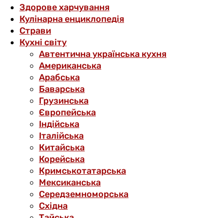
Здорове харчування
Кулінарна енциклопедія
Страви
Кухні світу
Автентична українська кухня
Американська
Арабська
Баварська
Грузинська
Європейська
Індійська
Італійська
Китайська
Корейська
Кримськотатарська
Мексиканська
Середземноморська
Східна
Тайська