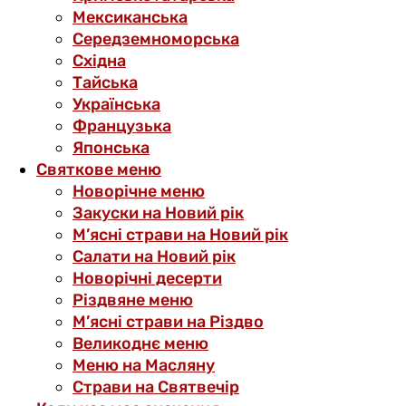
Мексиканська
Середземноморська
Східна
Тайська
Українська
Французька
Японська
Святкове меню
Новорічне меню
Закуски на Новий рік
М’ясні страви на Новий рік
Салати на Новий рік
Новорічні десерти
Різдвяне меню
М’ясні страви на Різдво
Великоднє меню
Меню на Масляну
Страви на Святвечір