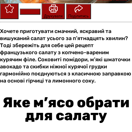
Зберегти
Оцінити
Друкувати
Поділитись
Хочете приготувати смачний, яскравий та
вишуканий салат усього за п’ятнадцять хвилин?
Тоді збережіть для себе цей рецепт
французького салату з копчено-вареним
курячим філе. Соковиті помідори, м’які шматочки
авокадо та скибки ніжної курячої грудки
гармонійно поєднуються з класичною заправкою
на основі гірчиці та лимонного соку.
Яке м’ясо обрати
для салату