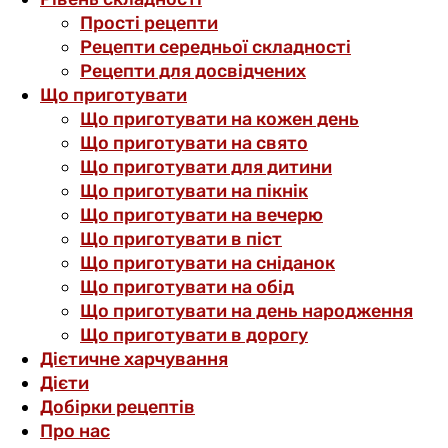
Прості рецепти
Рецепти середньої складності
Рецепти для досвідчених
Що приготувати
Що приготувати на кожен день
Що приготувати на свято
Що приготувати для дитини
Що приготувати на пікнік
Що приготувати на вечерю
Що приготувати в піст
Що приготувати на сніданок
Що приготувати на обід
Що приготувати на день народження
Що приготувати в дорогу
Дієтичне харчування
Дієти
Добірки рецептів
Про нас