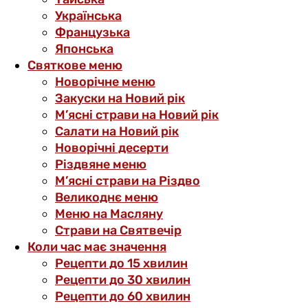
Українська
Французька
Японська
Святкове меню
Новорічне меню
Закуски на Новий рік
М’ясні страви на Новий рік
Салати на Новий рік
Новорічні десерти
Різдвяне меню
М’ясні страви на Різдво
Великоднє меню
Меню на Масляну
Страви на Святвечір
Коли час має значення
Рецепти до 15 хвилин
Рецепти до 30 хвилин
Рецепти до 60 хвилин