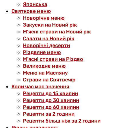
Японська
Святкове меню
Новорічне меню
Закуски на Новий рік
М’ясні страви на Новий рік
Салати на Новий рік
Новорічні десерти
Різдвяне меню
М’ясні страви на Різдво
Великоднє меню
Меню на Масляну
Страви на Святвечір
Коли час має значення
Рецепти до 15 хвилин
Рецепти до 30 хвилин
Рецепти до 60 хвилин
Рецепти за 2 години
Рецепти більш ніж за 2 години
Рівень складності