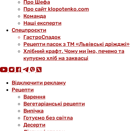
Про Шефа
Про сайт klopotenko.com
Команда
Наші експерти
Спецпроєкти
ГастроСпадок
Рецепти пасок з ТМ «Львівські дріжджі»
Хлібний крафт. Чому ми їмо, печемо та
купуємо хліб на заквасці
Відключити рекламу
Рецепти
Варення
Вегетаріанські рецепти
Випічка
Готуємо без світла
Десерти