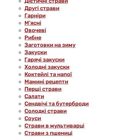
Дієтичні страви
Другі страви
Гарніри
М’ясні
Овочеві
Рибне
Заготовки на зиму
Закуски
Гарячі закуски
Холодні закуски
Коктейлі та напої
Мамині рецепти
Перші страви
Салати
Сендвічі та бутерброди
Солодкі страви
Соуси
Страви в мультиварці
Страви з пшениці