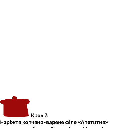
Крок 3
Наріжте копчено-варене філе «Апетитне»