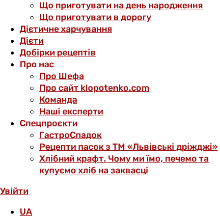
Що приготувати на день народження
Що приготувати в дорогу
Дієтичне харчування
Дієти
Добірки рецептів
Про нас
Про Шефа
Про сайт klopotenko.com
Команда
Наші експерти
Спецпроєкти
ГастроСпадок
Рецепти пасок з ТМ «Львівські дріжджі»
Хлібний крафт. Чому ми їмо, печемо та
купуємо хліб на заквасці
Увійти
UA