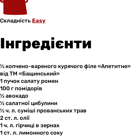
Складність
Easy
Інгредієнти
½ копчено-вареного
курячого
філе «Апетитне»
від ТМ «Бащинський»
1 пучок
салату
ромен
100 г
помідорів
½ авокадо
½ салатної
цибулини
½ ч.
л.
суміші прованських трав
2 ст.
л.
олії
1 ч.
л.
гірчиці в зернах
1 ст.
л.
лимонного соку