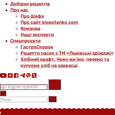
Добірки рецептів
Про нас
Про Шефа
Про сайт klopotenko.com
Команда
Наші експерти
Спецпроєкти
ГастроСпадок
Рецепти пасок з ТМ «Львівські дріжджі»
Хлібний крафт. Чому ми їмо, печемо та
купуємо хліб на заквасці
×