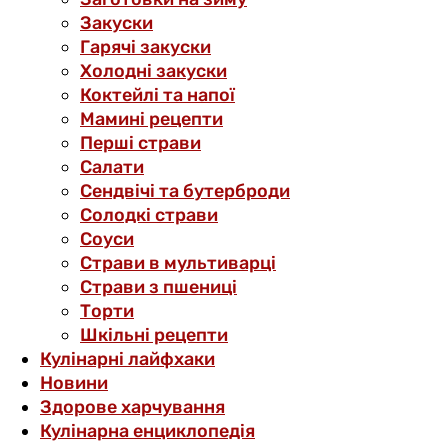
Закуски
Гарячі закуски
Холодні закуски
Коктейлі та напої
Мамині рецепти
Перші страви
Салати
Сендвічі та бутерброди
Солодкі страви
Соуси
Страви в мультиварці
Страви з пшениці
Торти
Шкільні рецепти
Кулінарні лайфхаки
Новини
Здорове харчування
Кулінарна енциклопедія