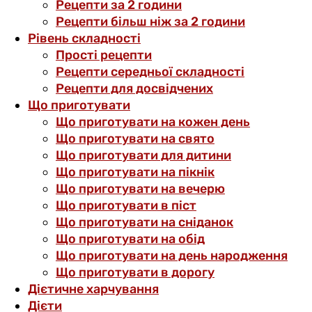
Рецепти за 2 години
Рецепти більш ніж за 2 години
Рівень складності
Прості рецепти
Рецепти середньої складності
Рецепти для досвідчених
Що приготувати
Що приготувати на кожен день
Що приготувати на свято
Що приготувати для дитини
Що приготувати на пікнік
Що приготувати на вечерю
Що приготувати в піст
Що приготувати на сніданок
Що приготувати на обід
Що приготувати на день народження
Що приготувати в дорогу
Дієтичне харчування
Дієти