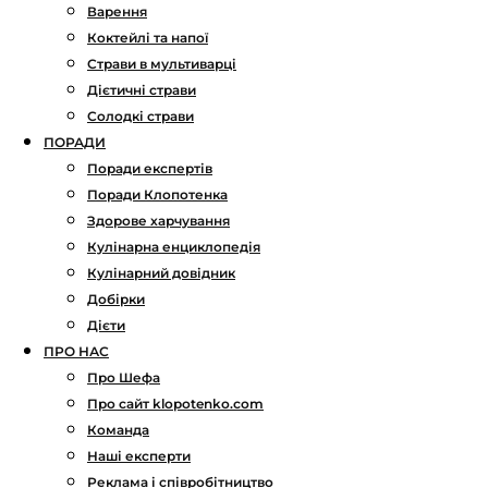
Варення
Коктейлі та напої
Страви в мультиварці
Дієтичні страви
Солодкі страви
ПОРАДИ
Поради експертів
Поради Клопотенка
Здорове харчування
Кулінарна енциклопедія
Кулінарний довідник
Добірки
Дієти
ПРО НАС
Про Шефа
Про сайт klopotenko.com
Команда
Наші експерти
Реклама і співробітництво