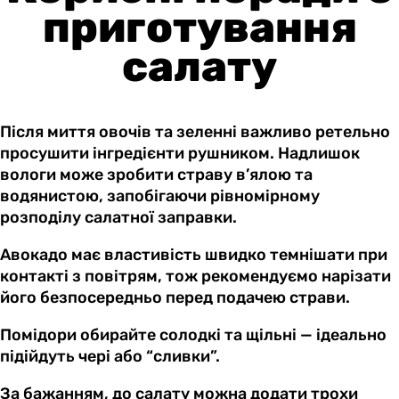
приготування
салату
Після миття овочів та зеленні важливо ретельно
просушити інгредієнти рушником. Надлишок
вологи може зробити страву в’ялою та
водянистою, запобігаючи рівномірному
розподілу салатної заправки.
Авокадо має властивість швидко темнішати при
контакті з повітрям, тож рекомендуємо нарізати
його безпосередньо перед подачею страви.
Помідори обирайте солодкі та щільні — ідеально
підійдуть чері або “сливки”.
За бажанням, до салату можна додати трохи