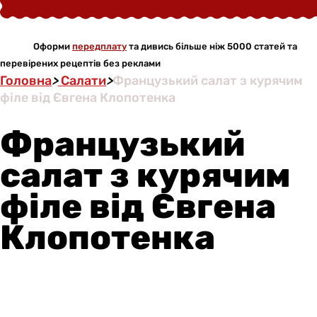
Оформи
передплату
та дивись більше ніж 5000 статей та
перевірених рецептів без реклами
Головна
>
Салати
>
Французький салат з курячим
філе від Євгена Клопотенка
Французький
салат з курячим
філе від Євгена
Клопотенка