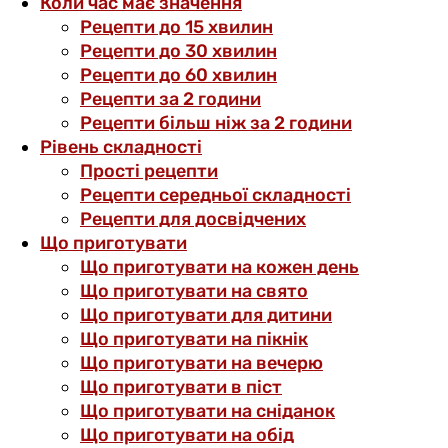
Коли час має значення
Рецепти до 15 хвилин
Рецепти до 30 хвилин
Рецепти до 60 хвилин
Рецепти за 2 години
Рецепти більш ніж за 2 години
Рівень складності
Прості рецепти
Рецепти середньої складності
Рецепти для досвідчених
Що приготувати
Що приготувати на кожен день
Що приготувати на свято
Що приготувати для дитини
Що приготувати на пікнік
Що приготувати на вечерю
Що приготувати в піст
Що приготувати на сніданок
Що приготувати на обід