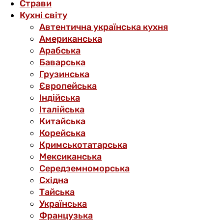
Страви
Кухні світу
Автентична українська кухня
Американська
Арабська
Баварська
Грузинська
Європейська
Індійська
Італійська
Китайська
Корейська
Кримськотатарська
Мексиканська
Середземноморська
Східна
Тайська
Українська
Французька