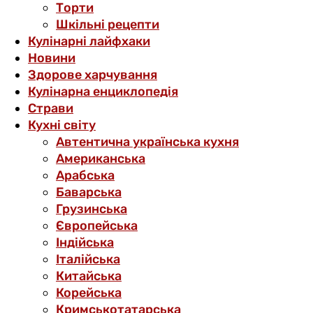
Торти
Шкільні рецепти
Кулінарні лайфхаки
Новини
Здорове харчування
Кулінарна енциклопедія
Страви
Кухні світу
Автентична українська кухня
Американська
Арабська
Баварська
Грузинська
Європейська
Індійська
Італійська
Китайська
Корейська
Кримськотатарська