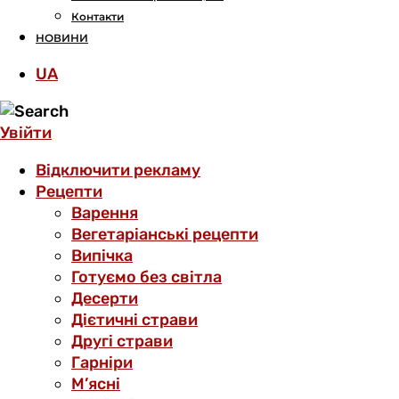
Контакти
НОВИНИ
UA
Увійти
Відключити рекламу
Рецепти
Варення
Вегетаріанські рецепти
Випічка
Готуємо без світла
Десерти
Дієтичні страви
Другі страви
Гарніри
М’ясні