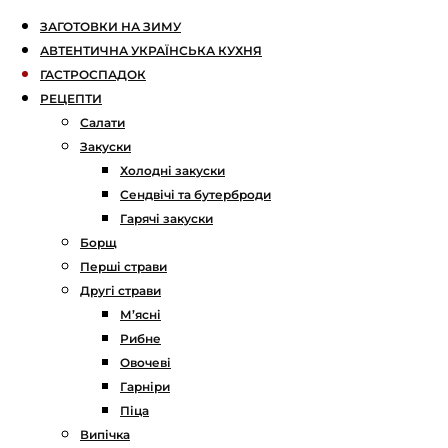
ЗАГОТОВКИ НА ЗИМУ
АВТЕНТИЧНА УКРАЇНСЬКА КУХНЯ
ГАСТРОСПАДОК
РЕЦЕПТИ
Салати
Закуски
Холодні закуски
Сендвічі та бутерброди
Гарячі закуски
Борщ
Перші страви
Другі страви
М’ясні
Рибне
Овочеві
Гарніри
Піца
Випічка