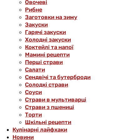
Овочеві
Рибне
Заготовки на зиму
Закуски
Гарячі закуски
Холодні закуски
Коктейлі та напої
Мамині рецепти
Перші страви
Салати
Сендвічі та бутерброди
Солодкі страви
Соуси
Страви в мультиварці
Страви з пшениці
Торти
Шкільні рецепти
Кулінарні лайфхаки
Новини