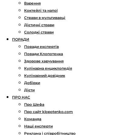
Варення
Коктейлі та напої
Страви в мультиварці
Дієтичні страви
Солодкі страви
ПОРАДИ
Поради експертів
Поради Клопотенка
Здорове харчування
Кулінарна енциклопедія
Кулінарний довідник
Добірки
Дієти
ПРО НАС
Про Шефа
Про сайт klopotenko.com
Команда
Наші експерти
Реклама і співробітництво