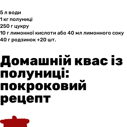
5 л
води
1 кг
полуниці
250 г
цукру
10 г
лимонної
кислоти або 40 мл лимонного соку
40 г
родзинок
+20 шт.
Домашній квас із
полуниці:
покроковий
рецепт