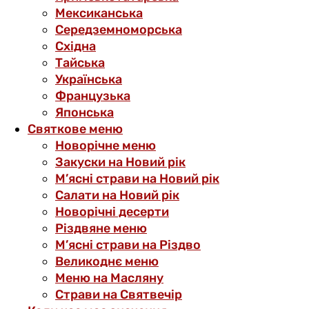
Мексиканська
Середземноморська
Східна
Тайська
Українська
Французька
Японська
Святкове меню
Новорічне меню
Закуски на Новий рік
М’ясні страви на Новий рік
Салати на Новий рік
Новорічні десерти
Різдвяне меню
М’ясні страви на Різдво
Великоднє меню
Меню на Масляну
Страви на Святвечір