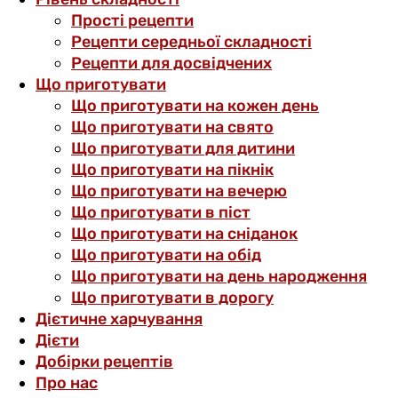
Прості рецепти
Рецепти середньої складності
Рецепти для досвідчених
Що приготувати
Що приготувати на кожен день
Що приготувати на свято
Що приготувати для дитини
Що приготувати на пікнік
Що приготувати на вечерю
Що приготувати в піст
Що приготувати на сніданок
Що приготувати на обід
Що приготувати на день народження
Що приготувати в дорогу
Дієтичне харчування
Дієти
Добірки рецептів
Про нас