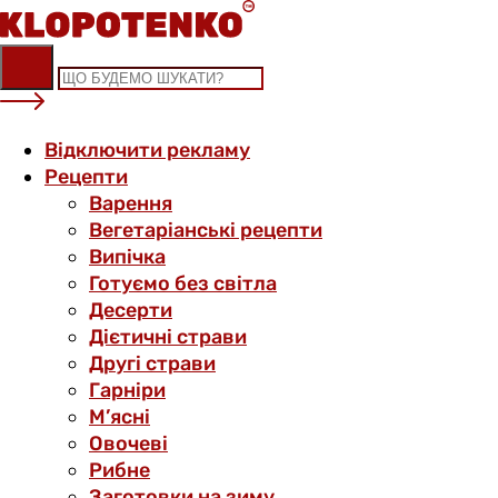
Skip
to
content
Відключити рекламу
Рецепти
Варення
Вегетаріанські рецепти
Випічка
Готуємо без світла
Десерти
Дієтичні страви
Другі страви
Гарніри
М’ясні
Овочеві
Рибне
Заготовки на зиму