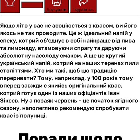
Зберегти
Оцінити
Друкувати
Поділитись
Якщо літо у вас не асоціюється з квасом, ви його
якось не так проводите. Це ж ідеальний напій у
спеку, котрий об’єднує в собі найкраще від пива
та лимонаду, втамовуючи спрагу та даруючи
абсолютну насолоду смаком. А ще це крутий
український напій, котрий на наших теренах пили
століттями. Хто ми такі, щоб цю традицію
переривати? Тому, наприклад, у 100 років тому
вперед завжди є якийсь оригінальний квас,
котрий готує один із наших офіціантів Іван
Зікєєв. Ну а позаяк червень – це початок ягідного
сезону, наполегливо рекомендую спробувати
квас із полуниці.
Поради щодо