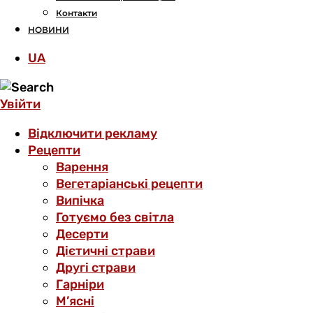
Контакти
НОВИНИ
UA
Увійти
Відключити рекламу
Рецепти
Варення
Вегетаріанські рецепти
Випічка
Готуємо без світла
Десерти
Дієтичні страви
Другі страви
Гарніри
М’ясні