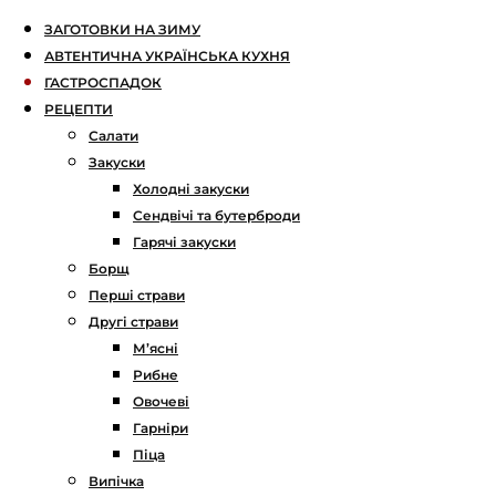
ЗАГОТОВКИ НА ЗИМУ
АВТЕНТИЧНА УКРАЇНСЬКА КУХНЯ
ГАСТРОСПАДОК
РЕЦЕПТИ
Салати
Закуски
Холодні закуски
Сендвічі та бутерброди
Гарячі закуски
Борщ
Перші страви
Другі страви
М’ясні
Рибне
Овочеві
Гарніри
Піца
Випічка