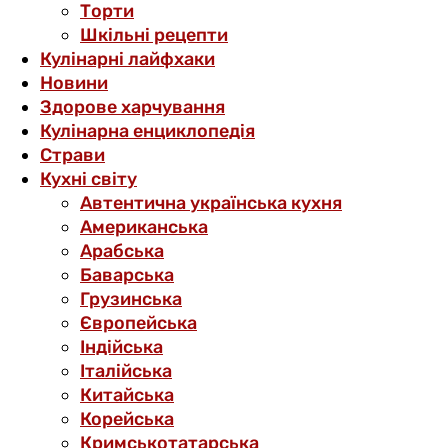
Торти
Шкільні рецепти
Кулінарні лайфхаки
Новини
Здорове харчування
Кулінарна енциклопедія
Страви
Кухні світу
Автентична українська кухня
Американська
Арабська
Баварська
Грузинська
Європейська
Індійська
Італійська
Китайська
Корейська
Кримськотатарська