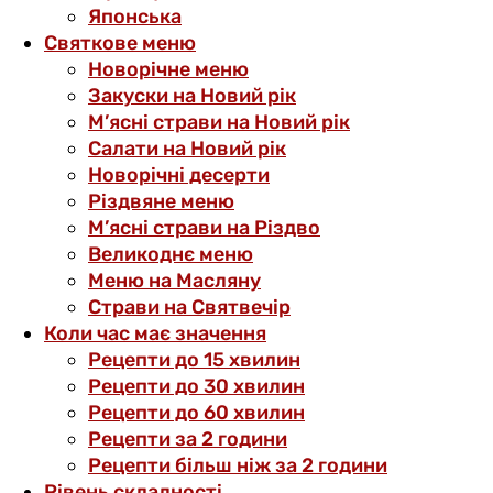
Японська
Святкове меню
Новорічне меню
Закуски на Новий рік
М’ясні страви на Новий рік
Салати на Новий рік
Новорічні десерти
Різдвяне меню
М’ясні страви на Різдво
Великоднє меню
Меню на Масляну
Страви на Святвечір
Коли час має значення
Рецепти до 15 хвилин
Рецепти до 30 хвилин
Рецепти до 60 хвилин
Рецепти за 2 години
Рецепти більш ніж за 2 години
Рівень складності