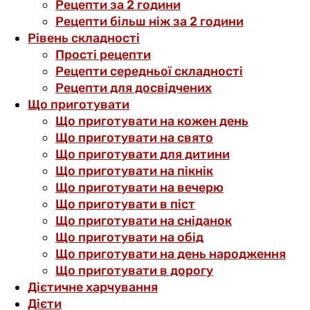
Рецепти за 2 години
Рецепти більш ніж за 2 години
Рівень складності
Прості рецепти
Рецепти середньої складності
Рецепти для досвідчених
Що приготувати
Що приготувати на кожен день
Що приготувати на свято
Що приготувати для дитини
Що приготувати на пікнік
Що приготувати на вечерю
Що приготувати в піст
Що приготувати на сніданок
Що приготувати на обід
Що приготувати на день народження
Що приготувати в дорогу
Дієтичне харчування
Дієти