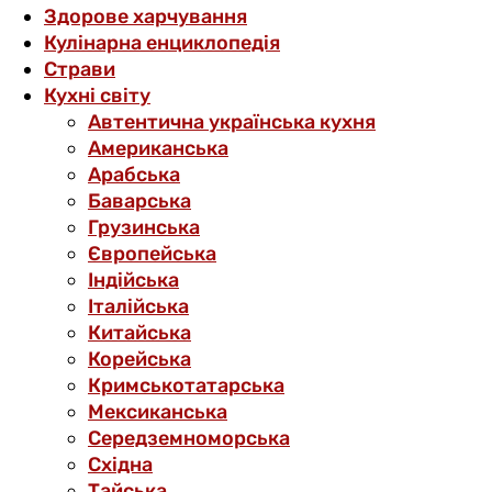
Здорове харчування
Кулінарна енциклопедія
Страви
Кухні світу
Автентична українська кухня
Американська
Арабська
Баварська
Грузинська
Європейська
Індійська
Італійська
Китайська
Корейська
Кримськотатарська
Мексиканська
Середземноморська
Східна
Тайська