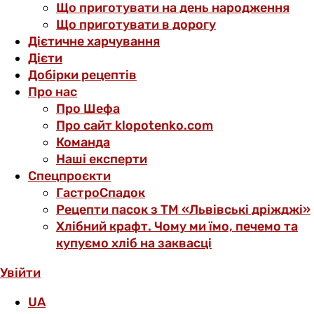
Що приготувати на день народження
Що приготувати в дорогу
Дієтичне харчування
Дієти
Добірки рецептів
Про нас
Про Шефа
Про сайт klopotenko.com
Команда
Наші експерти
Спецпроєкти
ГастроСпадок
Рецепти пасок з ТМ «Львівські дріжджі»
Хлібний крафт. Чому ми їмо, печемо та
купуємо хліб на заквасці
Увійти
UA