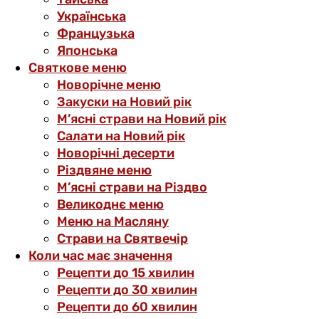
Українська
Французька
Японська
Святкове меню
Новорічне меню
Закуски на Новий рік
М’ясні страви на Новий рік
Салати на Новий рік
Новорічні десерти
Різдвяне меню
М’ясні страви на Різдво
Великоднє меню
Меню на Масляну
Страви на Святвечір
Коли час має значення
Рецепти до 15 хвилин
Рецепти до 30 хвилин
Рецепти до 60 хвилин