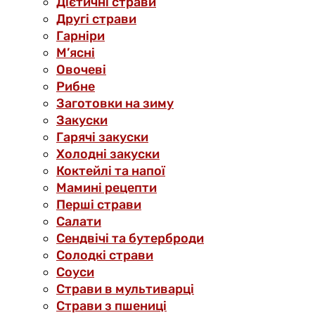
Дієтичні страви
Другі страви
Гарніри
М’ясні
Овочеві
Рибне
Заготовки на зиму
Закуски
Гарячі закуски
Холодні закуски
Коктейлі та напої
Мамині рецепти
Перші страви
Салати
Сендвічі та бутерброди
Солодкі страви
Соуси
Страви в мультиварці
Страви з пшениці