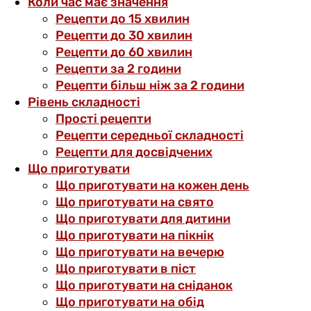
Коли час має значення
Рецепти до 15 хвилин
Рецепти до 30 хвилин
Рецепти до 60 хвилин
Рецепти за 2 години
Рецепти більш ніж за 2 години
Рівень складності
Прості рецепти
Рецепти середньої складності
Рецепти для досвідчених
Що приготувати
Що приготувати на кожен день
Що приготувати на свято
Що приготувати для дитини
Що приготувати на пікнік
Що приготувати на вечерю
Що приготувати в піст
Що приготувати на сніданок
Що приготувати на обід