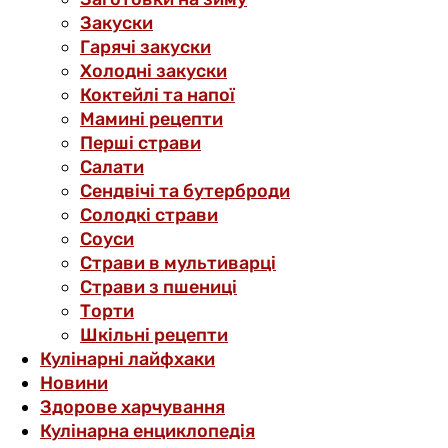
Закуски
Гарячі закуски
Холодні закуски
Коктейлі та напої
Мамині рецепти
Перші страви
Салати
Сендвічі та бутерброди
Солодкі страви
Соуси
Страви в мультиварці
Страви з пшениці
Торти
Шкільні рецепти
Кулінарні лайфхаки
Новини
Здорове харчування
Кулінарна енциклопедія