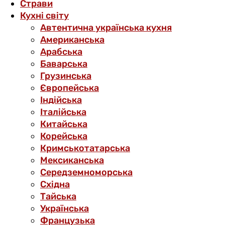
Страви
Кухні світу
Автентична українська кухня
Американська
Арабська
Баварська
Грузинська
Європейська
Індійська
Італійська
Китайська
Корейська
Кримськотатарська
Мексиканська
Середземноморська
Східна
Тайська
Українська
Французька