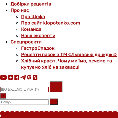
Добірки рецептів
Про нас
Про Шефа
Про сайт klopotenko.com
Команда
Наші експерти
Спецпроєкти
ГастроСпадок
Рецепти пасок з ТМ «Львівські дріжджі»
Хлібний крафт. Чому ми їмо, печемо та
купуємо хліб на заквасці
×