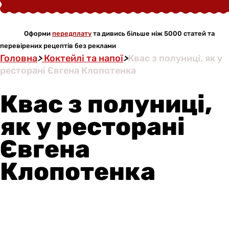
Оформи
передплату
та дивись більше ніж 5000 статей та
перевірених рецептів без реклами
Головна
>
Коктейлі та напої
>
Квас з полуниці, як у
ресторані Євгена Клопотенка
Квас з полуниці,
як у ресторані
Євгена
Клопотенка