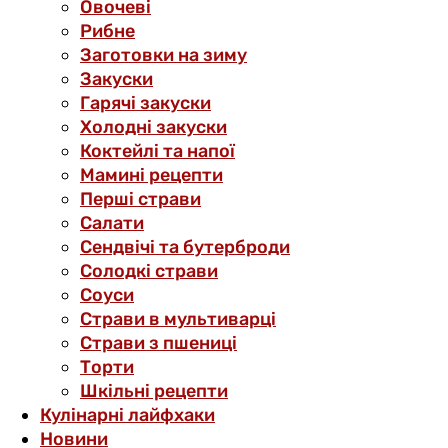
Овочеві
Рибне
Заготовки на зиму
Закуски
Гарячі закуски
Холодні закуски
Коктейлі та напої
Мамині рецепти
Перші страви
Салати
Сендвічі та бутерброди
Солодкі страви
Соуси
Страви в мультиварці
Страви з пшениці
Торти
Шкільні рецепти
Кулінарні лайфхаки
Новини