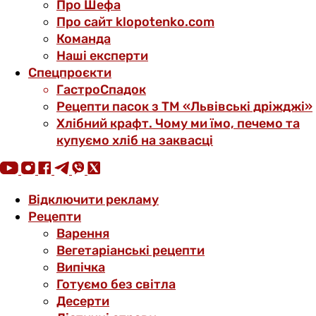
Про Шефа
Про сайт klopotenko.com
Команда
Наші експерти
Спецпроєкти
ГастроСпадок
Рецепти пасок з ТМ «Львівські дріжджі»
Хлібний крафт. Чому ми їмо, печемо та
купуємо хліб на заквасці
Відключити рекламу
Рецепти
Варення
Вегетаріанські рецепти
Випічка
Готуємо без світла
Десерти