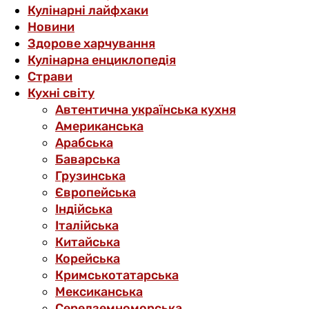
Кулінарні лайфхаки
Новини
Здорове харчування
Кулінарна енциклопедія
Страви
Кухні світу
Автентична українська кухня
Американська
Арабська
Баварська
Грузинська
Європейська
Індійська
Італійська
Китайська
Корейська
Кримськотатарська
Мексиканська
Середземноморська