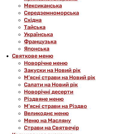
Мексиканська
Середземноморська
Східна
Тайська
Українська
Французька
Японська
Святкове меню
Новорічне меню
Закуски на Новий рік
М’ясні страви на Новий рік
Салати на Новий рік
Новорічні десерти
Різдвяне меню
М’ясні страви на Різдво
Великоднє меню
Меню на Масляну
Страви на Святвечір