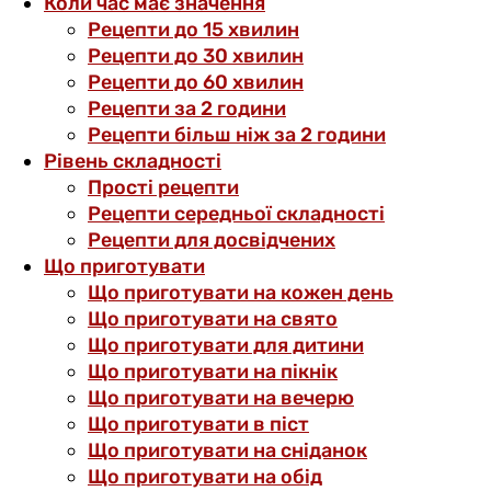
Коли час має значення
Рецепти до 15 хвилин
Рецепти до 30 хвилин
Рецепти до 60 хвилин
Рецепти за 2 години
Рецепти більш ніж за 2 години
Рівень складності
Прості рецепти
Рецепти середньої складності
Рецепти для досвідчених
Що приготувати
Що приготувати на кожен день
Що приготувати на свято
Що приготувати для дитини
Що приготувати на пікнік
Що приготувати на вечерю
Що приготувати в піст
Що приготувати на сніданок
Що приготувати на обід