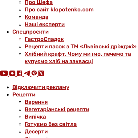
Про Шефа
Про сайт klopotenko.com
Команда
Наші експерти
Спецпроєкти
ГастроСпадок
Рецепти пасок з ТМ «Львівські дріжджі»
Хлібний крафт. Чому ми їмо, печемо та
купуємо хліб на заквасці
Відключити рекламу
Рецепти
Варення
Вегетаріанські рецепти
Випічка
Готуємо без світла
Десерти