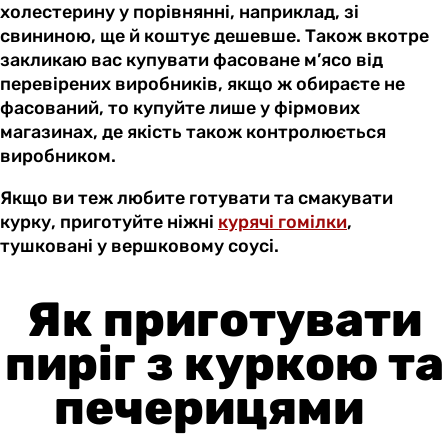
холестерину у порівнянні, наприклад, зі
свининою, ще й коштує дешевше. Також вкотре
закликаю вас купувати фасоване м’ясо від
перевірених виробників, якщо ж обираєте не
фасований, то купуйте лише у фірмових
магазинах, де якість також контролюється
виробником.
Якщо ви теж любите готувати та смакувати
курку, приготуйте ніжні
курячі гомілки
,
тушковані у вершковому соусі.
Як приготувати
пиріг з
куркою
та
печерицями