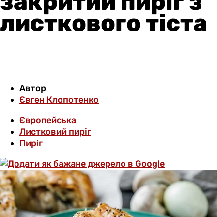
закритий пиріг з
листкового тіста
Автор
Євген Клопотенко
Європейська
Листковий пиріг
Пиріг