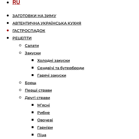
RU
ЗАГОТОВКИ НА ЗИМУ
АВТЕНТИЧНА УКРАЇНСЬКА КУХНЯ
ГАСТРОСПАДОК
РЕЦЕПТИ
Салати
Закуски
Холодні закуски
Сендвічі та бутерброди
Гарячі закуски
Борщ
Перші страви
Другі страви
М’ясні
Рибне
Овочеві
Гарніри
Піца