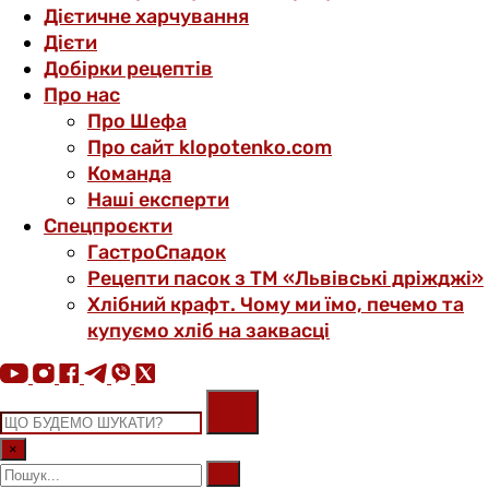
Дієтичне харчування
Дієти
Добірки рецептів
Про нас
Про Шефа
Про сайт klopotenko.com
Команда
Наші експерти
Спецпроєкти
ГастроСпадок
Рецепти пасок з ТМ «Львівські дріжджі»
Хлібний крафт. Чому ми їмо, печемо та
купуємо хліб на заквасці
×