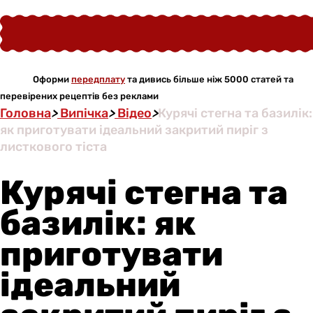
Оформи
передплату
та дивись більше ніж 5000 статей та
перевірених рецептів без реклами
Головна
>
Випічка
>
Відео
>
Курячі стегна та базилік:
як приготувати ідеальний закритий пиріг з
листкового тіста
Курячі стегна та
базилік: як
приготувати
ідеальний