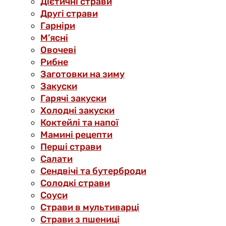
Дієтичні страви
Другі страви
Гарніри
М’ясні
Овочеві
Рибне
Заготовки на зиму
Закуски
Гарячі закуски
Холодні закуски
Коктейлі та напої
Мамині рецепти
Перші страви
Салати
Сендвічі та бутерброди
Солодкі страви
Соуси
Страви в мультиварці
Страви з пшениці