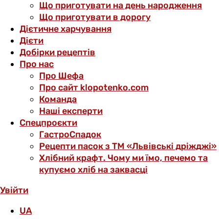
Що приготувати на день народження
Що приготувати в дорогу
Дієтичне харчування
Дієти
Добірки рецептів
Про нас
Про Шефа
Про сайт klopotenko.com
Команда
Наші експерти
Спецпроєкти
ГастроСпадок
Рецепти пасок з ТМ «Львівські дріжджі»
Хлібний крафт. Чому ми їмо, печемо та
купуємо хліб на заквасці
Увійти
UA