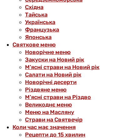
Східна
Тайська
Українська
Французька
Японська
Святкове меню
Новорічне меню
Закуски на Новий рік
М’ясні страви на Новий рік
Салати на Новий рік
Новорічні десерти
Різдвяне меню
М’ясні страви на Різдво
Великоднє меню
Меню на Масляну
Страви на Святвечір
Коли час має значення
Рецепти до 15 хвилин