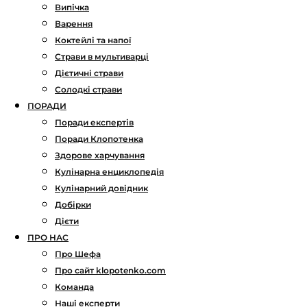
Випічка
Варення
Коктейлі та напої
Страви в мультиварці
Дієтичні страви
Солодкі страви
ПОРАДИ
Поради експертів
Поради Клопотенка
Здорове харчування
Кулінарна енциклопедія
Кулінарний довідник
Добірки
Дієти
ПРО НАС
Про Шефа
Про сайт klopotenko.com
Команда
Наші експерти