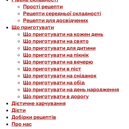
Прості рецепти
Рецепти середньої складності
Рецепти для досвідчених
Що приготувати
Що приготувати на кожен день
Що приготувати на свято
Що приготувати для дитини
Що приготувати на пікнік
Що приготувати на вечерю
Що приготувати в піст
Що приготувати на сніданок
Що приготувати на обід
Що приготувати на день народження
Що приготувати в дорогу
Дієтичне харчування
Дієти
Добірки рецептів
Про нас