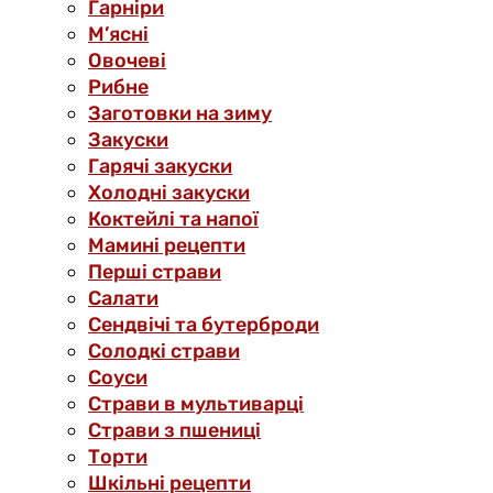
Гарніри
М’ясні
Овочеві
Рибне
Заготовки на зиму
Закуски
Гарячі закуски
Холодні закуски
Коктейлі та напої
Мамині рецепти
Перші страви
Салати
Сендвічі та бутерброди
Солодкі страви
Соуси
Страви в мультиварці
Страви з пшениці
Торти
Шкільні рецепти