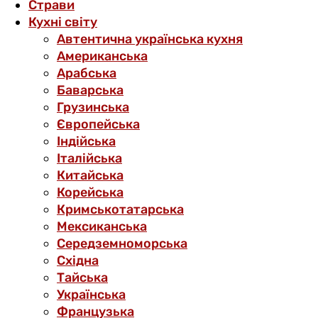
Страви
Кухні світу
Автентична українська кухня
Американська
Арабська
Баварська
Грузинська
Європейська
Індійська
Італійська
Китайська
Корейська
Кримськотатарська
Мексиканська
Середземноморська
Східна
Тайська
Українська
Французька