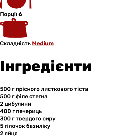
Порції
6
Складність
Medium
Інгредієнти
500 г
прісного
листкового тіста
500 г
філе
стегна
2 цибулини
400 г
печериць
300 г
твердого
сиру
5 гілочок
базиліку
2 яйця