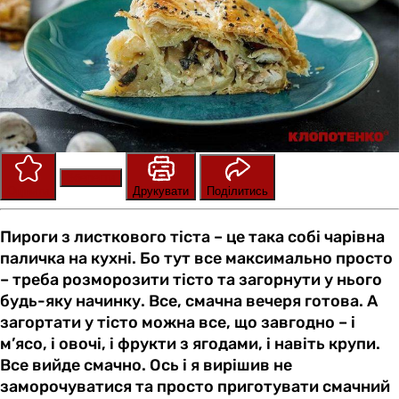
Зберегти
Оцінити
Друкувати
Поділитись
Пироги з листкового тіста – це така собі чарівна
паличка на кухні. Бо тут все максимально просто
– треба розморозити тісто та загорнути у нього
будь-яку начинку. Все, смачна вечеря готова. А
загортати у тісто можна все, що завгодно – і
м’ясо, і овочі, і фрукти з ягодами, і навіть крупи.
Все вийде смачно. Ось і я вирішив не
заморочуватися та просто приготувати смачний