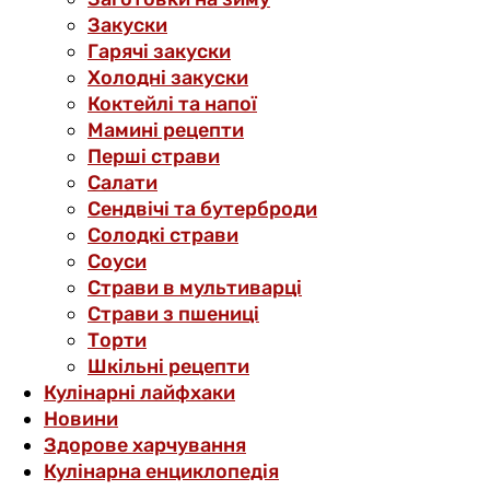
Закуски
Гарячі закуски
Холодні закуски
Коктейлі та напої
Мамині рецепти
Перші страви
Салати
Сендвічі та бутерброди
Солодкі страви
Соуси
Страви в мультиварці
Страви з пшениці
Торти
Шкільні рецепти
Кулінарні лайфхаки
Новини
Здорове харчування
Кулінарна енциклопедія