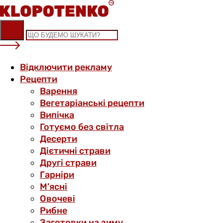
Skip
to
content
Відключити рекламу
Рецепти
Варення
Вегетаріанські рецепти
Випічка
Готуємо без світла
Десерти
Дієтичні страви
Другі страви
Гарніри
М’ясні
Овочеві
Рибне
Заготовки на зиму