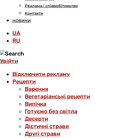
Реклама і співробітництво
Контакти
НОВИНИ
UA
RU
Увійти
Відключити рекламу
Рецепти
Варення
Вегетаріанські рецепти
Випічка
Готуємо без світла
Десерти
Дієтичні страви
Другі страви