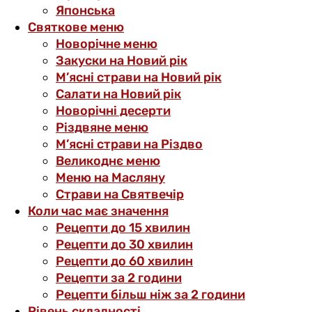
Японська
Святкове меню
Новорічне меню
Закуски на Новий рік
М’ясні страви на Новий рік
Салати на Новий рік
Новорічні десерти
Різдвяне меню
М’ясні страви на Різдво
Великоднє меню
Меню на Масляну
Страви на Святвечір
Коли час має значення
Рецепти до 15 хвилин
Рецепти до 30 хвилин
Рецепти до 60 хвилин
Рецепти за 2 години
Рецепти більш ніж за 2 години
Рівень складності