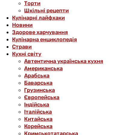
Торти
Шкільні рецепти
Кулінарні лайфхаки
Новини
Здорове харчування
Кулінарна енциклопедія
Страви
Кухні світу
Автентична українська кухня
Американська
Арабська
Баварська
Грузинська
Європейська
Індійська
Італійська
Китайська
Корейська
Кримськотатарська