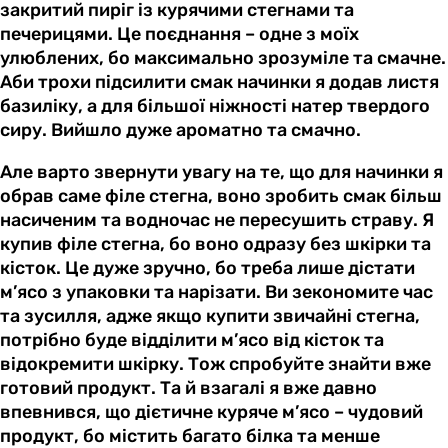
закритий пиріг із курячими стегнами та
печерицями. Це поєднання – одне з моїх
улюблених, бо максимально зрозуміле та смачне.
Аби трохи підсилити смак начинки я додав листя
базиліку, а для більшої ніжності натер твердого
сиру. Вийшло дуже ароматно та смачно.
Але варто звернути увагу на те, що для начинки я
обрав саме філе стегна, воно зробить смак більш
насиченим та водночас не пересушить страву. Я
купив філе стегна, бо воно одразу без шкірки та
кісток. Це дуже зручно, бо треба лише дістати
м’ясо з упаковки та нарізати. Ви зекономите час
та зусилля, адже якщо купити звичайні стегна,
потрібно буде відділити м’ясо від кісток та
відокремити шкірку. Тож спробуйте знайти вже
готовий продукт. Та й взагалі я вже давно
впевнився, що дієтичне куряче м’ясо – чудовий
продукт, бо містить багато білка та менше