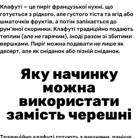
Клафуті — це пиріг французької кухні, що
готується з рідкого, але густого тіста та ягід або
шматочків фруктів, а потім запікається до
рум’яної скоринки. Клафуті традиційно подають
теплим (але не гарячим), іноді разом зі збитими
вершками. Пиріг можна подавати не лише як
десерт, але як сніданок або пізній сніданок.
Яку начинку
можна
використати
замість черешні
Традиційно клафуті готують з вишнями, раніше