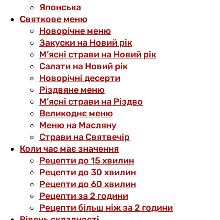
Японська
Святкове меню
Новорічне меню
Закуски на Новий рік
М’ясні страви на Новий рік
Салати на Новий рік
Новорічні десерти
Різдвяне меню
М’ясні страви на Різдво
Великоднє меню
Меню на Масляну
Страви на Святвечір
Коли час має значення
Рецепти до 15 хвилин
Рецепти до 30 хвилин
Рецепти до 60 хвилин
Рецепти за 2 години
Рецепти більш ніж за 2 години
Рівень складності