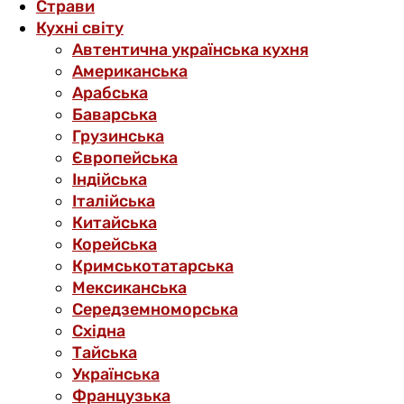
Страви
Кухні світу
Автентична українська кухня
Американська
Арабська
Баварська
Грузинська
Європейська
Індійська
Італійська
Китайська
Корейська
Кримськотатарська
Мексиканська
Середземноморська
Східна
Тайська
Українська
Французька