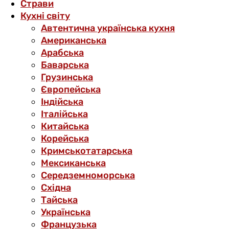
Страви
Кухні світу
Автентична українська кухня
Американська
Арабська
Баварська
Грузинська
Європейська
Індійська
Італійська
Китайська
Корейська
Кримськотатарська
Мексиканська
Середземноморська
Східна
Тайська
Українська
Французька