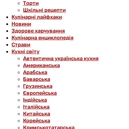
Торти
Шкільні рецепти
Кулінарні лайфхаки
Новини
Здорове харчування
Кулінарна енциклопедія
Страви
Кухні світу
Автентична українська кухня
Американська
Арабська
Баварська
Грузинська
Європейська
Індійська
Італійська
Китайська
Корейська
Кримськотатарська