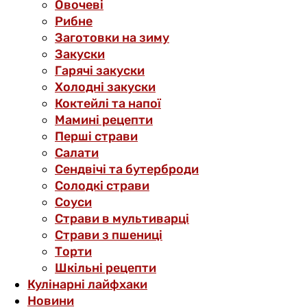
Овочеві
Рибне
Заготовки на зиму
Закуски
Гарячі закуски
Холодні закуски
Коктейлі та напої
Мамині рецепти
Перші страви
Салати
Сендвічі та бутерброди
Солодкі страви
Соуси
Страви в мультиварці
Страви з пшениці
Торти
Шкільні рецепти
Кулінарні лайфхаки
Новини