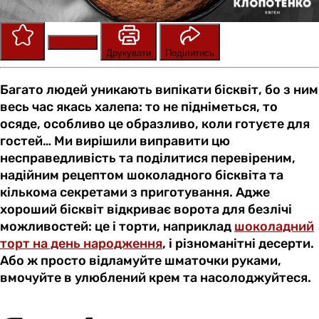
Зберегти
Оцінити
Друкувати
Поділитись
Багато людей уникають випікати бісквіт, бо з ним
весь час якась халепа: то не підніметься, то
осяде, особливо це образливо, коли готуєте для
гостей… Ми вирішили виправити цю
несправедливість та поділитися перевіреним,
надійним рецептом шоколадного бісквіта та
кількома секретами з приготування. Адже
хороший бісквіт відкриває ворота для безлічі
можливостей: це і торти, наприклад
шоколадний
торт на день народження
, і різноманітні десерти.
Або ж просто відламуйте шматочки руками,
вмочуйте в улюблений крем та насолоджуйтеся.