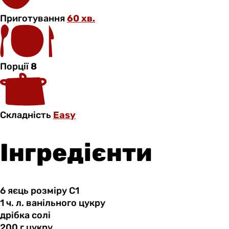
Приготування
60 хв.
Порції
8
Складність
Easy
Інгредієнти
6 яєць
розміру
С1
1 ч.
л.
ванільного цукру
дрібка солі
200 г
цукру