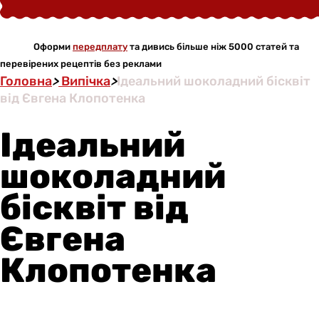
Оформи
передплату
та дивись більше ніж 5000 статей та
перевірених рецептів без реклами
Головна
>
Випічка
>
Ідеальний шоколадний бісквіт
від Євгена Клопотенка
Ідеальний
шоколадний
бісквіт від
Євгена
Клопотенка