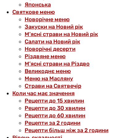
Японська
Святкове меню
Новорічне меню
Закуски на Новий рік
М’ясні страви на Новий рік
Салати на Новий рік
Новорічні десерти
Різдвяне меню
М’ясні страви на Різдво
Великоднє меню
Меню на Масляну
Страви на Святвечір
Коли час має значення
Рецепти до 15 хвилин
Рецепти до 30 хвилин
Рецепти до 60 хвилин
Рецепти за 2 години
Рецепти більш ніж за 2 години
Рівень складності