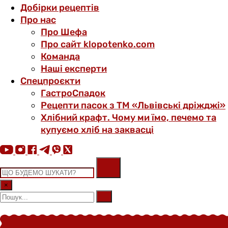
Добірки рецептів
Про нас
Про Шефа
Про сайт klopotenko.com
Команда
Наші експерти
Спецпроєкти
ГастроСпадок
Рецепти пасок з ТМ «Львівські дріжджі»
Хлібний крафт. Чому ми їмо, печемо та
купуємо хліб на заквасці
×