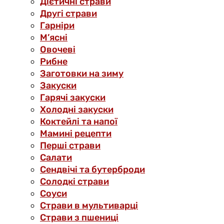
Дієтичні страви
Другі страви
Гарніри
М’ясні
Овочеві
Рибне
Заготовки на зиму
Закуски
Гарячі закуски
Холодні закуски
Коктейлі та напої
Мамині рецепти
Перші страви
Салати
Сендвічі та бутерброди
Солодкі страви
Соуси
Страви в мультиварці
Страви з пшениці