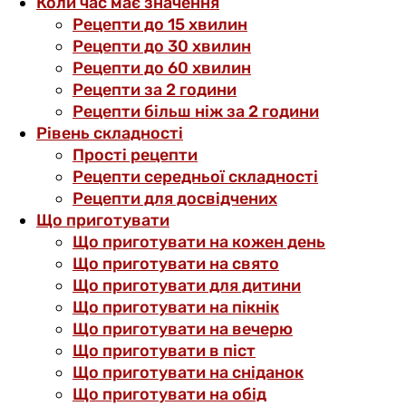
Коли час має значення
Рецепти до 15 хвилин
Рецепти до 30 хвилин
Рецепти до 60 хвилин
Рецепти за 2 години
Рецепти більш ніж за 2 години
Рівень складності
Прості рецепти
Рецепти середньої складності
Рецепти для досвідчених
Що приготувати
Що приготувати на кожен день
Що приготувати на свято
Що приготувати для дитини
Що приготувати на пікнік
Що приготувати на вечерю
Що приготувати в піст
Що приготувати на сніданок
Що приготувати на обід