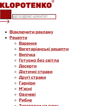
Skip
to
content
Відключити рекламу
Рецепти
Варення
Вегетаріанські рецепти
Випічка
Готуємо без світла
Десерти
Дієтичні страви
Другі страви
Гарніри
М’ясні
Овочеві
Рибне
Заготовки на зиму