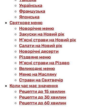
Українська
Французька
Японська
Святкове меню
Новорічне меню
Закуски на Новий рік
М’ясні страви на Новий рік
Салати на Новий рік
Новорічні десерти
Різдвяне меню
М’ясні страви на Різдво
Великоднє меню
Меню на Масляну
Страви на Святвечір
Коли час має значення
Рецепти до 15 хвилин
Рецепти до 30 хвилин
Рецепти до 60 хвилин