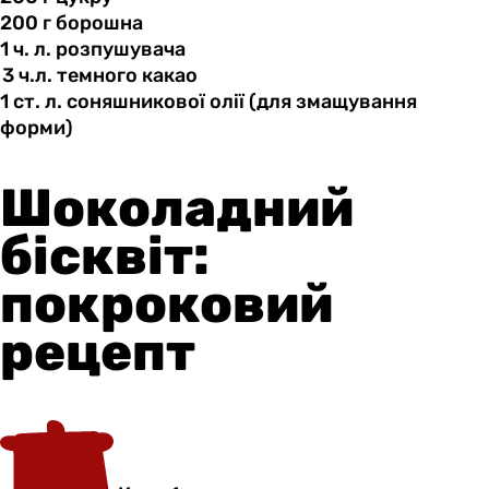
200 г
борошна
1 ч.
л.
розпушувача
3 ч.л.
темного
какао
1 ст.
л.
соняшникової олії (для змащування
форми)
Шоколадний
бісквіт:
покроковий
рецепт