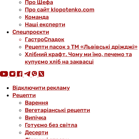
Про Шефа
Про сайт klopotenko.com
Команда
Наші експерти
Спецпроєкти
ГастроСпадок
Рецепти пасок з ТМ «Львівські дріжджі»
Хлібний крафт. Чому ми їмо, печемо та
купуємо хліб на заквасці
Відключити рекламу
Рецепти
Варення
Вегетаріанські рецепти
Випічка
Готуємо без світла
Десерти