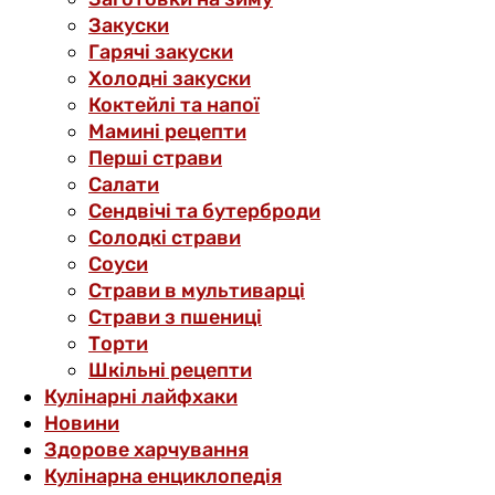
Закуски
Гарячі закуски
Холодні закуски
Коктейлі та напої
Мамині рецепти
Перші страви
Салати
Сендвічі та бутерброди
Солодкі страви
Соуси
Страви в мультиварці
Страви з пшениці
Торти
Шкільні рецепти
Кулінарні лайфхаки
Новини
Здорове харчування
Кулінарна енциклопедія