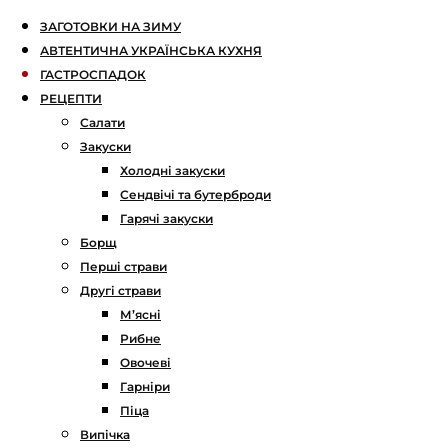
ЗАГОТОВКИ НА ЗИМУ
АВТЕНТИЧНА УКРАЇНСЬКА КУХНЯ
ГАСТРОСПАДОК
РЕЦЕПТИ
Салати
Закуски
Холодні закуски
Сендвічі та бутерброди
Гарячі закуски
Борщ
Перші страви
Другі страви
М’ясні
Рибне
Овочеві
Гарніри
Піца
Випічка