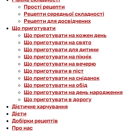
Прості рецепти
Рецепти середньої складності
Рецепти для досвідчених
Що приготувати
Що приготувати на кожен день
Що приготувати на свято
Що приготувати для дитини
Що приготувати на пікнік
Що приготувати на вечерю
Що приготувати в піст
Що приготувати на сніданок
Що приготувати на обід
Що приготувати на день народження
Що приготувати в дорогу
Дієтичне харчування
Дієти
Добірки рецептів
Про нас