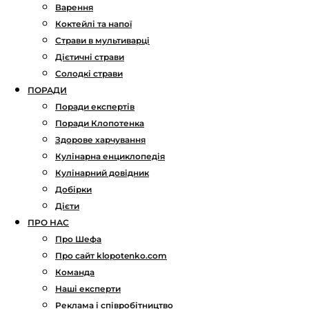
Варення
Коктейлі та напої
Страви в мультиварці
Дієтичні страви
Солодкі страви
ПОРАДИ
Поради експертів
Поради Клопотенка
Здорове харчування
Кулінарна енциклопедія
Кулінарний довідник
Добірки
Дієти
ПРО НАС
Про Шефа
Про сайт klopotenko.com
Команда
Наші експерти
Реклама і співробітництво