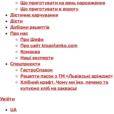
Що приготувати на день народження
Що приготувати в дорогу
Дієтичне харчування
Дієти
Добірки рецептів
Про нас
Про Шефа
Про сайт klopotenko.com
Команда
Наші експерти
Спецпроєкти
ГастроСпадок
Рецепти пасок з ТМ «Львівські дріжджі»
Хлібний крафт. Чому ми їмо, печемо та
купуємо хліб на заквасці
Увійти
UA