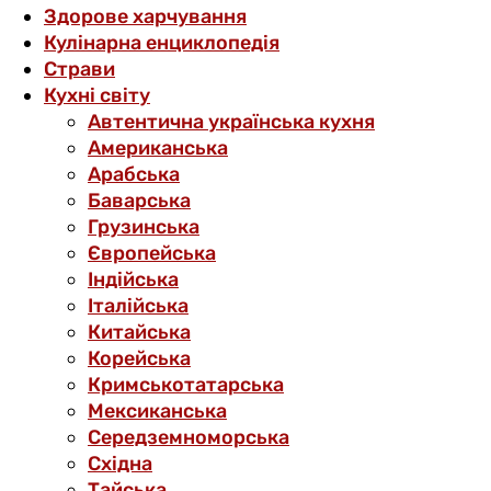
Здорове харчування
Кулінарна енциклопедія
Страви
Кухні світу
Автентична українська кухня
Американська
Арабська
Баварська
Грузинська
Європейська
Індійська
Італійська
Китайська
Корейська
Кримськотатарська
Мексиканська
Середземноморська
Східна
Тайська