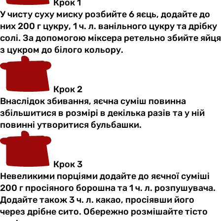
Крок 1
У чисту суху миску розбийте 6 яєць, додайте до
них 200 г цукру, 1 ч. л. ванільного цукру та дрібку
солі. За допомогою міксера ретельно збийте яйця
з цукром до білого кольору.
Крок 2
Внаслідок збивання, яєчна суміш повинна
збільшитися в розмірі в декілька разів та у ній
повинні утворитися бульбашки.
Крок 3
Невеликими порціями додайте до яєчної суміші
200 г просіяного борошна та 1 ч. л. розпушувача.
Додайте також 3 ч. л. какао, просіявши його
через дрібне сито. Обережно розмішайте тісто