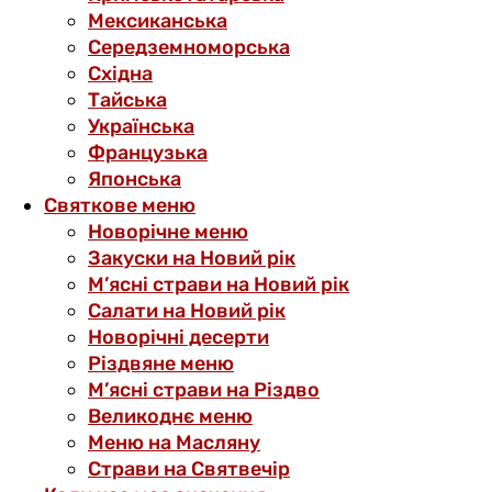
Мексиканська
Середземноморська
Східна
Тайська
Українська
Французька
Японська
Святкове меню
Новорічне меню
Закуски на Новий рік
М’ясні страви на Новий рік
Салати на Новий рік
Новорічні десерти
Різдвяне меню
М’ясні страви на Різдво
Великоднє меню
Меню на Масляну
Страви на Святвечір