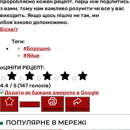
проробляємо кожен рецепт, перш ніж поділитись
з вами, тому нам важливо розуміти чи все у вас
виходить. Якщо щось пішло не так, ми
обовʼязково допоможемо.
Бісквіт
Теги:
#Борошно
#Яйце
оЦІНІТИ РЕЦЕПТ:
4.4 / 5 (147 голосів)
Зберегти
Оцінити
Друкувати
Поділитись