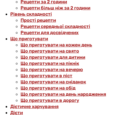
Рецепти за 2 години
Рецепти більш ніж за 2 години
Рівень складності
Прості рецепти
Рецепти середньої складності
Рецепти для досвідчених
Що приготувати
Що приготувати на кожен день
Що приготувати на свято
Що приготувати для дитини
Що приготувати на пікнік
Що приготувати на вечерю
Що приготувати в піст
Що приготувати на сніданок
Що приготувати на обід
Що приготувати на день народження
Що приготувати в дорогу
Дієтичне харчування
Дієти