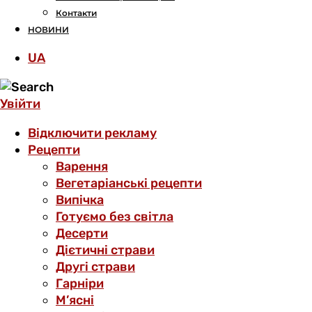
Контакти
НОВИНИ
UA
Увійти
Відключити рекламу
Рецепти
Варення
Вегетаріанські рецепти
Випічка
Готуємо без світла
Десерти
Дієтичні страви
Другі страви
Гарніри
М’ясні