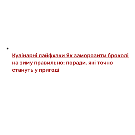
Кулінарні лайфхаки
Як заморозити броколі
на зиму правильно: поради, які точно
стануть у пригоді