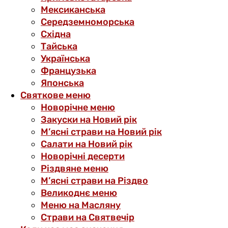
Мексиканська
Середземноморська
Східна
Тайська
Українська
Французька
Японська
Святкове меню
Новорічне меню
Закуски на Новий рік
М’ясні страви на Новий рік
Салати на Новий рік
Новорічні десерти
Різдвяне меню
М’ясні страви на Різдво
Великоднє меню
Меню на Масляну
Страви на Святвечір