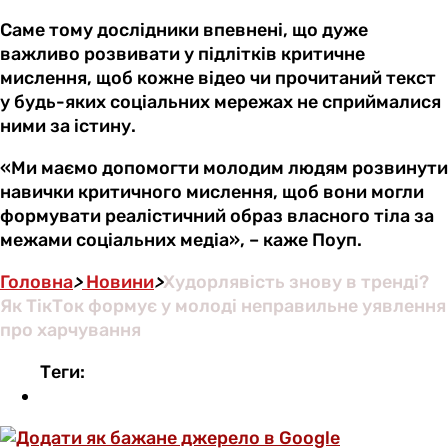
Саме тому дослідники впевнені, що дуже
важливо розвивати у підлітків критичне
мислення, щоб кожне відео чи прочитаний текст
у будь-яких соціальних мережах не сприймалися
ними за істину.
«Ми маємо допомогти молодим людям розвинути
навички критичного мислення, щоб вони могли
формувати реалістичний образ власного тіла за
межами соціальних медіа», – каже Поуп.
Головна
>
Новини
>
Худорлявість знову в тренді?
Як ТікТок формує у молоді неправильне уявлення
про харчування
Теги: