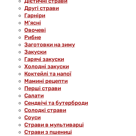
Дієтичні страви
Другі страви
Гарніри
М’ясні
Овочеві
Рибне
Заготовки на зиму
Закуски
Гарячі закуски
Холодні закуски
Коктейлі та напої
Мамині рецепти
Перші страви
Салати
Сендвічі та бутерброди
Солодкі страви
Соуси
Страви в мультиварці
Страви з пшениці