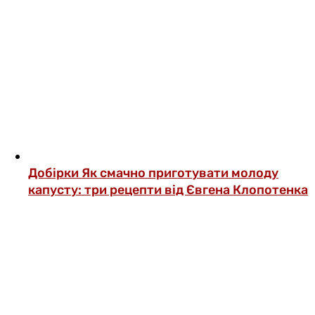
Добірки
Як смачно приготувати молоду
капусту: три рецепти від Євгена Клопотенка