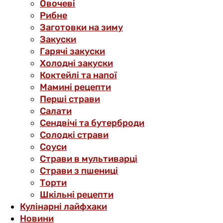
Овочеві
Рибне
Заготовки на зиму
Закуски
Гарячі закуски
Холодні закуски
Коктейлі та напої
Мамині рецепти
Перші страви
Салати
Сендвічі та бутерброди
Солодкі страви
Соуси
Страви в мультиварці
Страви з пшениці
Торти
Шкільні рецепти
Кулінарні лайфхаки
Новини