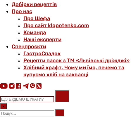
Добірки рецептів
Про нас
Про Шефа
Про сайт klopotenko.com
Команда
Наші експерти
Спецпроєкти
ГастроСпадок
Рецепти пасок з ТМ «Львівські дріжджі»
Хлібний крафт. Чому ми їмо, печемо та
купуємо хліб на заквасці
×