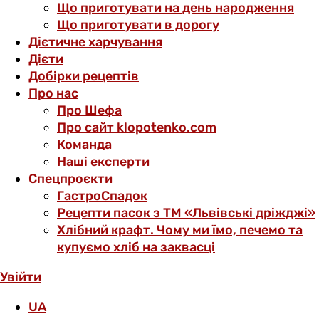
Що приготувати на день народження
Що приготувати в дорогу
Дієтичне харчування
Дієти
Добірки рецептів
Про нас
Про Шефа
Про сайт klopotenko.com
Команда
Наші експерти
Спецпроєкти
ГастроСпадок
Рецепти пасок з ТМ «Львівські дріжджі»
Хлібний крафт. Чому ми їмо, печемо та
купуємо хліб на заквасці
Увійти
UA