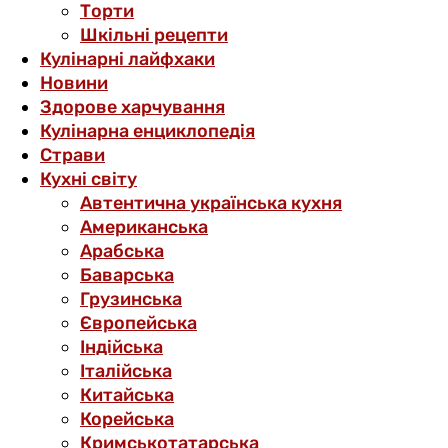
Торти
Шкільні рецепти
Кулінарні лайфхаки
Новини
Здорове харчування
Кулінарна енциклопедія
Страви
Кухні світу
Автентична українська кухня
Американська
Арабська
Баварська
Грузинська
Європейська
Індійська
Італійська
Китайська
Корейська
Кримськотатарська