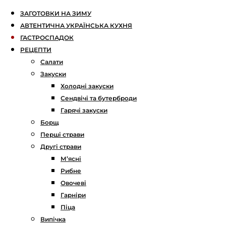
ЗАГОТОВКИ НА ЗИМУ
АВТЕНТИЧНА УКРАЇНСЬКА КУХНЯ
ГАСТРОСПАДОК
РЕЦЕПТИ
Салати
Закуски
Холодні закуски
Сендвічі та бутерброди
Гарячі закуски
Борщ
Перші страви
Другі страви
М’ясні
Рибне
Овочеві
Гарніри
Піца
Випічка