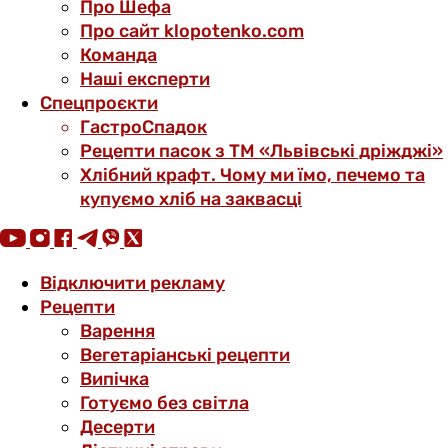
Про Шефа
Про сайт klopotenko.com
Команда
Наші експерти
Спецпроєкти
ГастроСпадок
Рецепти пасок з ТМ «Львівські дріжджі»
Хлібний крафт. Чому ми їмо, печемо та
купуємо хліб на заквасці
Відключити рекламу
Рецепти
Варення
Вегетаріанські рецепти
Випічка
Готуємо без світла
Десерти