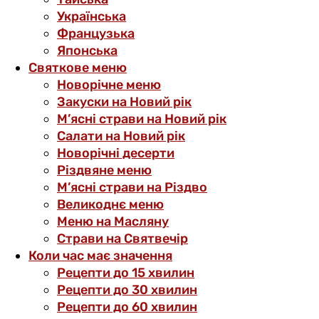
Українська
Французька
Японська
Святкове меню
Новорічне меню
Закуски на Новий рік
М’ясні страви на Новий рік
Салати на Новий рік
Новорічні десерти
Різдвяне меню
М’ясні страви на Різдво
Великоднє меню
Меню на Масляну
Страви на Святвечір
Коли час має значення
Рецепти до 15 хвилин
Рецепти до 30 хвилин
Рецепти до 60 хвилин