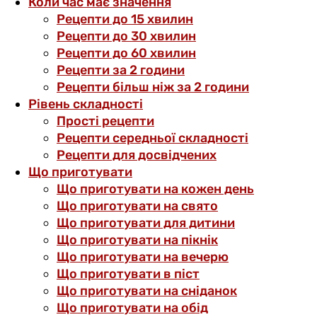
Коли час має значення
Рецепти до 15 хвилин
Рецепти до 30 хвилин
Рецепти до 60 хвилин
Рецепти за 2 години
Рецепти більш ніж за 2 години
Рівень складності
Прості рецепти
Рецепти середньої складності
Рецепти для досвідчених
Що приготувати
Що приготувати на кожен день
Що приготувати на свято
Що приготувати для дитини
Що приготувати на пікнік
Що приготувати на вечерю
Що приготувати в піст
Що приготувати на сніданок
Що приготувати на обід