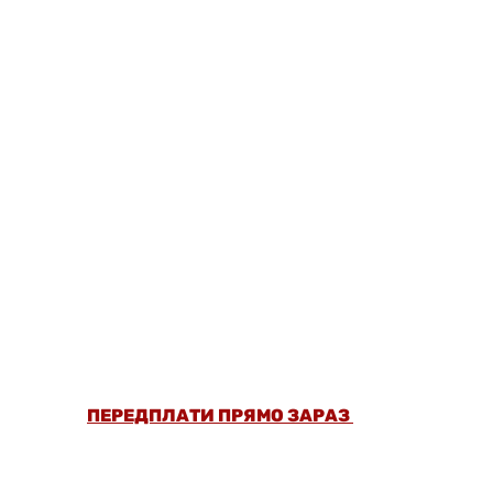
ОФОРМИ ПЕРЕДПЛАТУ ТА ДИВИСЬ БІЛЬШЕ
НІЖ 5000 СТАТЕЙ ТА ПЕРЕВІРЕНИХ
РЕЦЕПТІВ БЕЗ РЕКЛАМИ.
ПЕРЕДПЛАТИ ПРЯМО ЗАРАЗ