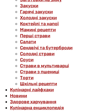
Закуски
Гарячі закуски
Холодні закуски
Коктейлі та напої
Мамині рецепти
Перші страви
Салати
Сендвічі та бутерброди
Солодкі страви
Соуси
Страви в мультиварці
Страви з пшениці
Торти
Шкільні рецепти
Кулінарні лайфхаки
Новини
Здорове харчування
Кулінарна енциклопедія