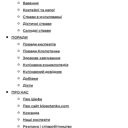
Варення
Коктейлі та напої
Страви в мультиварці
Дієтичні страви
Солодкі страви
ПОРАДИ
Поради експертів
Поради Клопотенка
Здорове харчування
Кулінарна енциклопедія
Кулінарний довідник
Добірки
Дієти
ПРО НАС
Про Шефа
Про сайт klopotenko.com
Команда
Наші експерти
Реклама і співробітництво