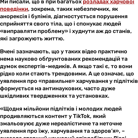
Ми писали, що в при багатьох
розладах харчової
поведінки
, зокрема, таких небезпечних, як
анорексія і булімія, діагностується порушення
сприйняття свого тіла, що і спонукає людей
«виправляти проблему» і худнути аж до станів,
які загрожують життю.
Вчені зазначають, що у таких відео практично
нема науково обґрунтованих рекомендацій та
думок експертів-медиків. А якщо такі є, то вони
рідко коли стають трендовими. А це означає, що
уявлення про «правильне» харчування у підлітків
формується на антинаукових, часто дуже
шкідливих твердженнях та установках.
«Щодня мільйони підлітків і молодих людей
продивляються контент у TikTok, який
змальовуює дуже нереалістичне та неточне
уявлення про їжу, харчування та здоров’я», –