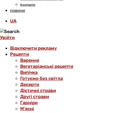
Контакти
НОВИНИ
UA
Увійти
Відключити рекламу
Рецепти
Варення
Вегетаріанські рецепти
Випічка
Готуємо без світла
Десерти
Дієтичні страви
Другі страви
Гарніри
М’ясні