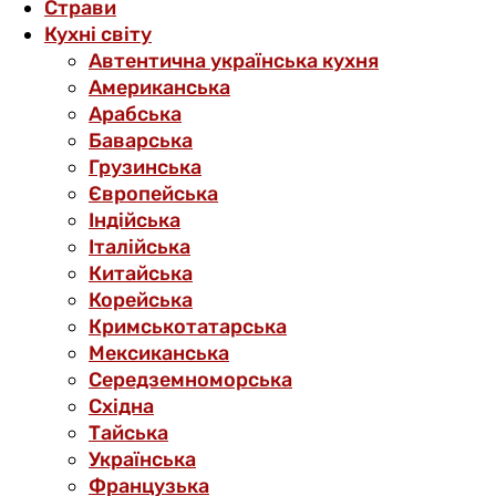
Страви
Кухні світу
Автентична українська кухня
Американська
Арабська
Баварська
Грузинська
Європейська
Індійська
Італійська
Китайська
Корейська
Кримськотатарська
Мексиканська
Середземноморська
Східна
Тайська
Українська
Французька