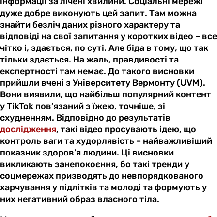
інформації за лічені хвилини. Соціальні мережі
дуже добре виконують цей запит. Там можна
знайти безліч даних різного характеру та
відповіді на свої запитання у коротких відео – все
чітко і, здається, по суті. Але біда в тому, що так
тільки здається. На жаль, правдивості та
експертності там немає. До такого висновки
прийшли вчені з Університету Вермонту (UVM).
Вони виявили, що найбільш популярний контент
у TikTok пов’язаний з їжею, точніше, зі
схудненням. Відповідно до результатів
дослідження
, такі відео просувають ідею, що
контроль ваги та худорлявість – найважливіший
показник здоров’я людини. Ці висновки
викликають занепокоєння, бо такі тренди у
соцмережах призводять до невпорядкованого
харчування у підлітків та молоді та формують у
них негативний образ власного тіла.