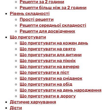
Рецепти за 2 години
Рецепти більш ніж за 2 години
Рівень складності
Прості рецепти
Рецепти середньої складності
Рецепти для досвідчених
Що приготувати
Що приготувати на кожен день
Що приготувати на свято
Що приготувати для дитини
Що приготувати на пікнік
Що приготувати на вечерю
Що приготувати в піст
Що приготувати на сніданок
Що приготувати на обід
Що приготувати на день народження
Що приготувати в дорогу
Дієтичне харчування
Дієти