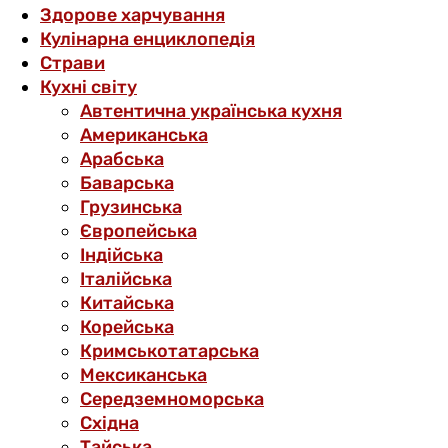
Здорове харчування
Кулінарна енциклопедія
Страви
Кухні світу
Автентична українська кухня
Американська
Арабська
Баварська
Грузинська
Європейська
Індійська
Італійська
Китайська
Корейська
Кримськотатарська
Мексиканська
Середземноморська
Східна
Тайська