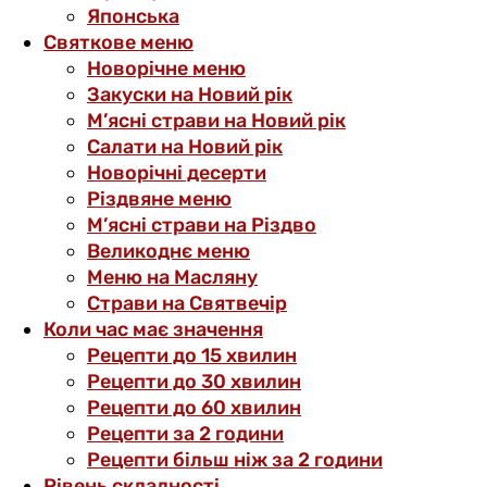
Японська
Святкове меню
Новорічне меню
Закуски на Новий рік
М’ясні страви на Новий рік
Салати на Новий рік
Новорічні десерти
Різдвяне меню
М’ясні страви на Різдво
Великоднє меню
Меню на Масляну
Страви на Святвечір
Коли час має значення
Рецепти до 15 хвилин
Рецепти до 30 хвилин
Рецепти до 60 хвилин
Рецепти за 2 години
Рецепти більш ніж за 2 години
Рівень складності