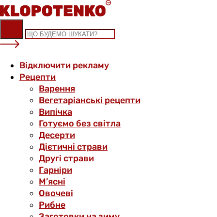
Skip
to
content
Відключити рекламу
Рецепти
Варення
Вегетаріанські рецепти
Випічка
Готуємо без світла
Десерти
Дієтичні страви
Другі страви
Гарніри
М’ясні
Овочеві
Рибне
Заготовки на зиму