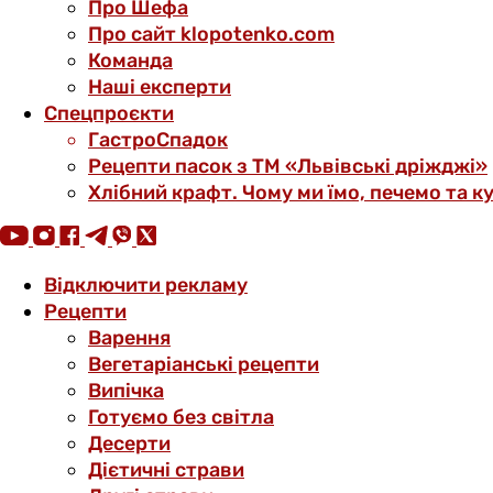
Про Шефа
Про сайт klopotenko.com
Команда
Наші експерти
Спецпроєкти
ГастроСпадок
Рецепти пасок з ТМ «Львівські дріжджі»
Хлібний крафт. Чому ми їмо, печемо та к
Відключити рекламу
Рецепти
Варення
Вегетаріанські рецепти
Випічка
Готуємо без світла
Десерти
Дієтичні страви