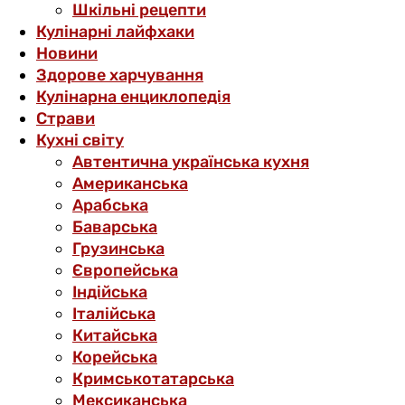
Шкільні рецепти
Кулінарні лайфхаки
Новини
Здорове харчування
Кулінарна енциклопедія
Страви
Кухні світу
Автентична українська кухня
Американська
Арабська
Баварська
Грузинська
Європейська
Індійська
Італійська
Китайська
Корейська
Кримськотатарська
Мексиканська