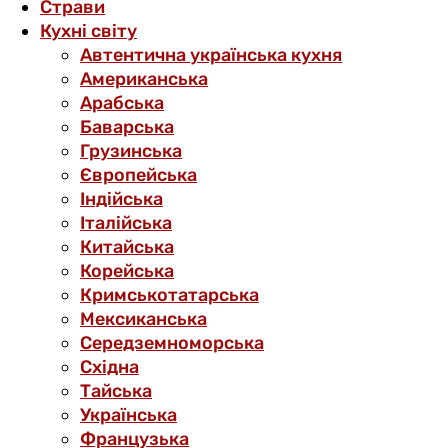
Страви
Кухні світу
Автентична українська кухня
Американська
Арабська
Баварська
Грузинська
Європейська
Індійська
Італійська
Китайська
Корейська
Кримськотатарська
Мексиканська
Середземноморська
Східна
Тайська
Українська
Французька