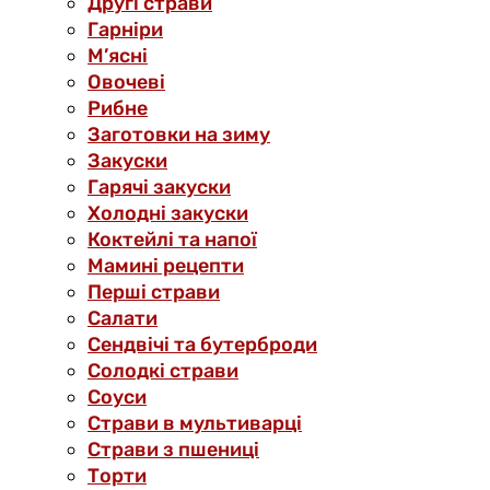
Другі страви
Гарніри
М’ясні
Овочеві
Рибне
Заготовки на зиму
Закуски
Гарячі закуски
Холодні закуски
Коктейлі та напої
Мамині рецепти
Перші страви
Салати
Сендвічі та бутерброди
Солодкі страви
Соуси
Страви в мультиварці
Страви з пшениці
Торти