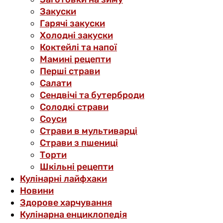
Закуски
Гарячі закуски
Холодні закуски
Коктейлі та напої
Мамині рецепти
Перші страви
Салати
Сендвічі та бутерброди
Солодкі страви
Соуси
Страви в мультиварці
Страви з пшениці
Торти
Шкільні рецепти
Кулінарні лайфхаки
Новини
Здорове харчування
Кулінарна енциклопедія