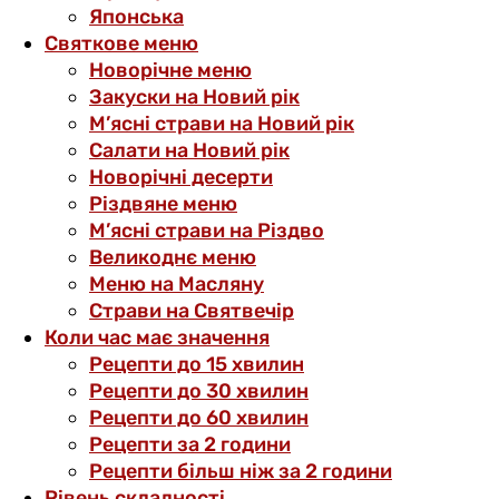
Японська
Святкове меню
Новорічне меню
Закуски на Новий рік
М’ясні страви на Новий рік
Салати на Новий рік
Новорічні десерти
Різдвяне меню
М’ясні страви на Різдво
Великоднє меню
Меню на Масляну
Страви на Святвечір
Коли час має значення
Рецепти до 15 хвилин
Рецепти до 30 хвилин
Рецепти до 60 хвилин
Рецепти за 2 години
Рецепти більш ніж за 2 години
Рівень складності