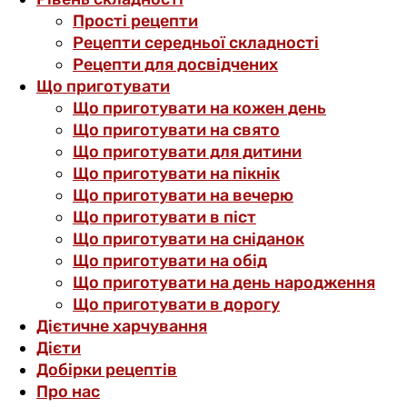
Прості рецепти
Рецепти середньої складності
Рецепти для досвідчених
Що приготувати
Що приготувати на кожен день
Що приготувати на свято
Що приготувати для дитини
Що приготувати на пікнік
Що приготувати на вечерю
Що приготувати в піст
Що приготувати на сніданок
Що приготувати на обід
Що приготувати на день народження
Що приготувати в дорогу
Дієтичне харчування
Дієти
Добірки рецептів
Про нас