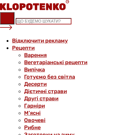
Skip
to
content
Відключити рекламу
Рецепти
Варення
Вегетаріанські рецепти
Випічка
Готуємо без світла
Десерти
Дієтичні страви
Другі страви
Гарніри
М’ясні
Овочеві
Рибне
Заготовки на зиму