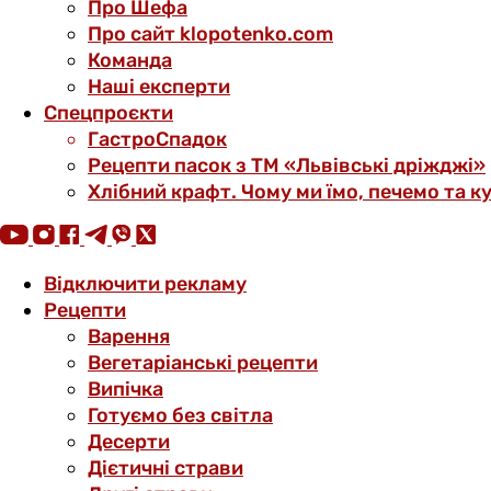
Про Шефа
Про сайт klopotenko.com
Команда
Наші експерти
Спецпроєкти
ГастроСпадок
Рецепти пасок з ТМ «Львівські дріжджі»
Хлібний крафт. Чому ми їмо, печемо та к
Відключити рекламу
Рецепти
Варення
Вегетаріанські рецепти
Випічка
Готуємо без світла
Десерти
Дієтичні страви