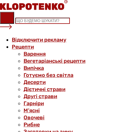
Skip
to
content
Відключити рекламу
Рецепти
Варення
Вегетаріанські рецепти
Випічка
Готуємо без світла
Десерти
Дієтичні страви
Другі страви
Гарніри
М’ясні
Овочеві
Рибне
Заготовки на зиму