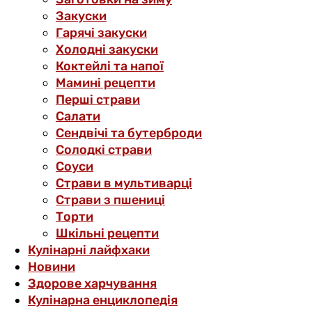
Закуски
Гарячі закуски
Холодні закуски
Коктейлі та напої
Мамині рецепти
Перші страви
Салати
Сендвічі та бутерброди
Солодкі страви
Соуси
Страви в мультиварці
Страви з пшениці
Торти
Шкільні рецепти
Кулінарні лайфхаки
Новини
Здорове харчування
Кулінарна енциклопедія