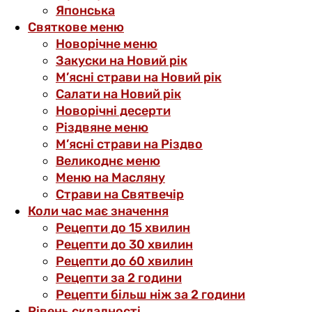
Японська
Святкове меню
Новорічне меню
Закуски на Новий рік
М’ясні страви на Новий рік
Салати на Новий рік
Новорічні десерти
Різдвяне меню
М’ясні страви на Різдво
Великоднє меню
Меню на Масляну
Страви на Святвечір
Коли час має значення
Рецепти до 15 хвилин
Рецепти до 30 хвилин
Рецепти до 60 хвилин
Рецепти за 2 години
Рецепти більш ніж за 2 години
Рівень складності