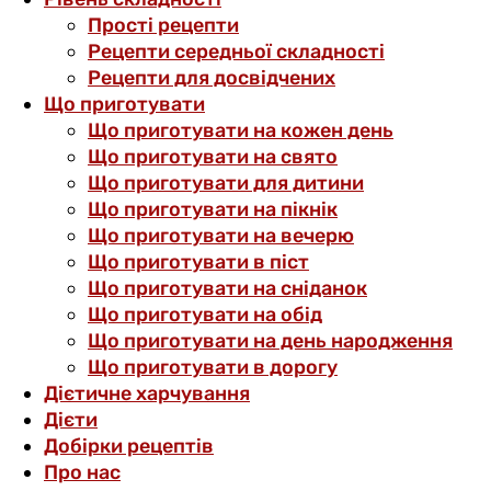
Прості рецепти
Рецепти середньої складності
Рецепти для досвідчених
Що приготувати
Що приготувати на кожен день
Що приготувати на свято
Що приготувати для дитини
Що приготувати на пікнік
Що приготувати на вечерю
Що приготувати в піст
Що приготувати на сніданок
Що приготувати на обід
Що приготувати на день народження
Що приготувати в дорогу
Дієтичне харчування
Дієти
Добірки рецептів
Про нас