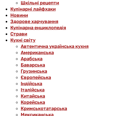
Шкільні рецепти
Кулінарні лайфхаки
Новини
Здорове харчування
Кулінарна енциклопедія
Страви
Кухні світу
Автентична українська кухня
Американська
Арабська
Баварська
Грузинська
Європейська
Індійська
Італійська
Китайська
Корейська
Кримськотатарська
Мексиканська