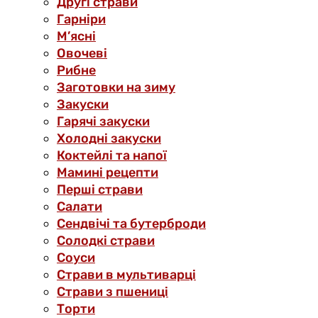
Другі страви
Гарніри
М’ясні
Овочеві
Рибне
Заготовки на зиму
Закуски
Гарячі закуски
Холодні закуски
Коктейлі та напої
Мамині рецепти
Перші страви
Салати
Сендвічі та бутерброди
Солодкі страви
Соуси
Страви в мультиварці
Страви з пшениці
Торти