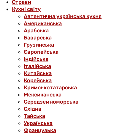
Страви
Кухні світу
Автентична українська кухня
Американська
Арабська
Баварська
Грузинська
Європейська
Індійська
Італійська
Китайська
Корейська
Кримськотатарська
Мексиканська
Середземноморська
Східна
Тайська
Українська
Французька