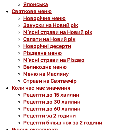
Японська
Святкове меню
Новорічне меню
Закуски на Новий рік
М’ясні страви на Новий рік
Салати на Новий рік
Новорічні десерти
Різдвяне меню
М’ясні страви на Різдво
Великоднє меню
Меню на Масляну
Страви на Святвечір
Коли час має значення
Рецепти до 15 хвилин
Рецепти до 30 хвилин
Рецепти до 60 хвилин
Рецепти за 2 години
Рецепти більш ніж за 2 години
Рівень складності