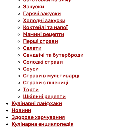
Закуски
Гарячі закуски
Холодні закуски
Коктейлі та напої
Мамині рецепти
Перші страви
Салати
Сендвічі та бутерброди
Солодкі страви
Соуси
Страви в мультиварці
Страви з пшениці
Торти
Шкільні рецепти
Кулінарні лайфхаки
Новини
Здорове харчування
Кулінарна енциклопедія