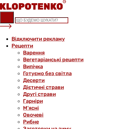
Skip
to
content
Відключити рекламу
Рецепти
Варення
Вегетаріанські рецепти
Випічка
Готуємо без світла
Десерти
Дієтичні страви
Другі страви
Гарніри
М’ясні
Овочеві
Рибне
Заготовки на зиму