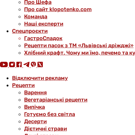
Про Шефа
Про сайт klopotenko.com
Команда
Наші експерти
Спецпроєкти
ГастроСпадок
Рецепти пасок з ТМ «Львівські дріжджі»
Хлібний крафт. Чому ми їмо, печемо та к
Відключити рекламу
Рецепти
Варення
Вегетаріанські рецепти
Випічка
Готуємо без світла
Десерти
Дієтичні страви