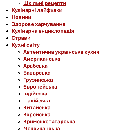
Шкільні рецепти
Кулінарні лайфхаки
Новини
Здорове харчування
Кулінарна енциклопедія
Страви
Кухні світу
Автентична українська кухня
Американська
Арабська
Баварська
Грузинська
Європейська
Індійська
Італійська
Китайська
Корейська
Кримськотатарська
Мексиканська