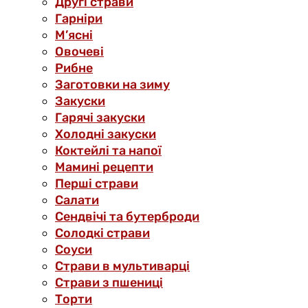
Другі страви
Гарніри
М’ясні
Овочеві
Рибне
Заготовки на зиму
Закуски
Гарячі закуски
Холодні закуски
Коктейлі та напої
Мамині рецепти
Перші страви
Салати
Сендвічі та бутерброди
Солодкі страви
Соуси
Страви в мультиварці
Страви з пшениці
Торти