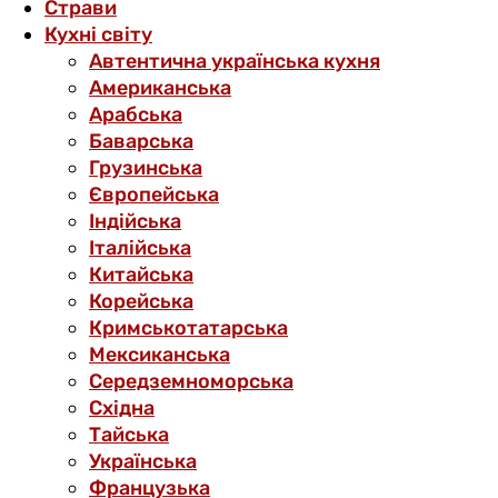
Страви
Кухні світу
Автентична українська кухня
Американська
Арабська
Баварська
Грузинська
Європейська
Індійська
Італійська
Китайська
Корейська
Кримськотатарська
Мексиканська
Середземноморська
Східна
Тайська
Українська
Французька