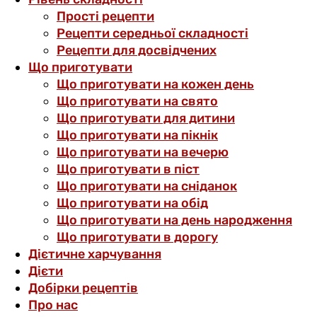
Прості рецепти
Рецепти середньої складності
Рецепти для досвідчених
Що приготувати
Що приготувати на кожен день
Що приготувати на свято
Що приготувати для дитини
Що приготувати на пікнік
Що приготувати на вечерю
Що приготувати в піст
Що приготувати на сніданок
Що приготувати на обід
Що приготувати на день народження
Що приготувати в дорогу
Дієтичне харчування
Дієти
Добірки рецептів
Про нас