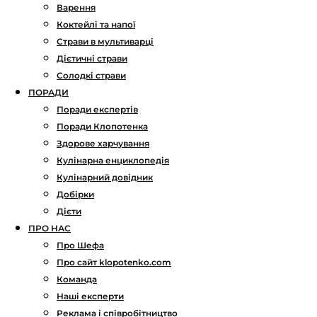
Варення
Коктейлі та напої
Страви в мультиварці
Дієтичні страви
Солодкі страви
ПОРАДИ
Поради експертів
Поради Клопотенка
Здорове харчування
Кулінарна енциклопедія
Кулінарний довідник
Добірки
Дієти
ПРО НАС
Про Шефа
Про сайт klopotenko.com
Команда
Наші експерти
Реклама і співробітництво