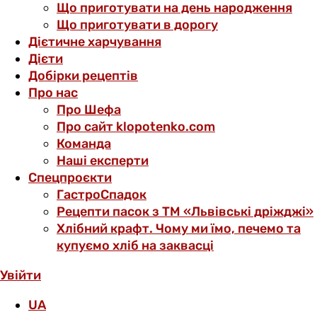
Що приготувати на день народження
Що приготувати в дорогу
Дієтичне харчування
Дієти
Добірки рецептів
Про нас
Про Шефа
Про сайт klopotenko.com
Команда
Наші експерти
Спецпроєкти
ГастроСпадок
Рецепти пасок з ТМ «Львівські дріжджі»
Хлібний крафт. Чому ми їмо, печемо та
купуємо хліб на заквасці
Увійти
UA