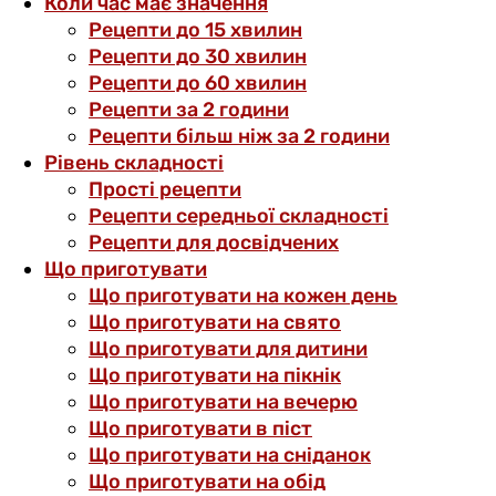
Коли час має значення
Рецепти до 15 хвилин
Рецепти до 30 хвилин
Рецепти до 60 хвилин
Рецепти за 2 години
Рецепти більш ніж за 2 години
Рівень складності
Прості рецепти
Рецепти середньої складності
Рецепти для досвідчених
Що приготувати
Що приготувати на кожен день
Що приготувати на свято
Що приготувати для дитини
Що приготувати на пікнік
Що приготувати на вечерю
Що приготувати в піст
Що приготувати на сніданок
Що приготувати на обід