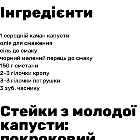
Інгредієнти
1 середній
качан
капусти
олія для
смаження
сіль до
смаку
чорний мелений
перець
до смаку
150 г
сметани
2-3 гілочки
кропу
3-3 гілочки
петрушки
3 зуб.
часнику
Стейки з молодої
капусти:
покроковий