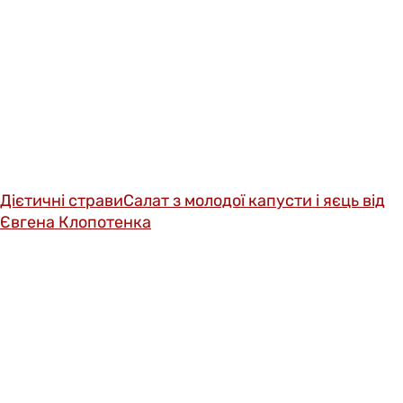
Дієтичні страви
Салат з молодої капусти і яєць від
Євгена Клопотенка