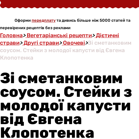
Оформи
передплату
та дивись більше ніж 5000 статей та
перевірених рецептів без реклами
Головна
>
Вегетаріанські рецепти
>
Дієтичні
страви
>
Другі страви
>
Овочеві
>
Зі сметанковим
соусом. Стейки з молодої капусти від Євгена
Клопотенка
Зі сметанковим
соусом. Стейки з
молодої капусти
від Євгена
Клопотенка