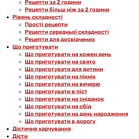
Рецепти за 2 години
Рецепти більш ніж за 2 години
Рівень складності
Прості рецепти
Рецепти середньої складності
Рецепти для досвідчених
Що приготувати
Що приготувати на кожен день
Що приготувати на свято
Що приготувати для дитини
Що приготувати на пікнік
Що приготувати на вечерю
Що приготувати в піст
Що приготувати на сніданок
Що приготувати на обід
Що приготувати на день народження
Що приготувати в дорогу
Дієтичне харчування
Дієти