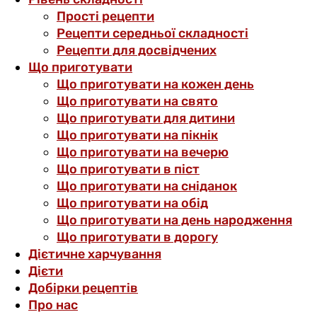
Прості рецепти
Рецепти середньої складності
Рецепти для досвідчених
Що приготувати
Що приготувати на кожен день
Що приготувати на свято
Що приготувати для дитини
Що приготувати на пікнік
Що приготувати на вечерю
Що приготувати в піст
Що приготувати на сніданок
Що приготувати на обід
Що приготувати на день народження
Що приготувати в дорогу
Дієтичне харчування
Дієти
Добірки рецептів
Про нас