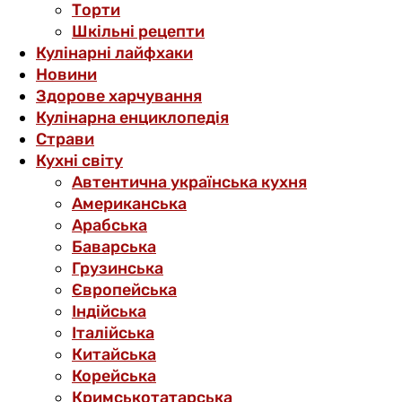
Торти
Шкільні рецепти
Кулінарні лайфхаки
Новини
Здорове харчування
Кулінарна енциклопедія
Страви
Кухні світу
Автентична українська кухня
Американська
Арабська
Баварська
Грузинська
Європейська
Індійська
Італійська
Китайська
Корейська
Кримськотатарська