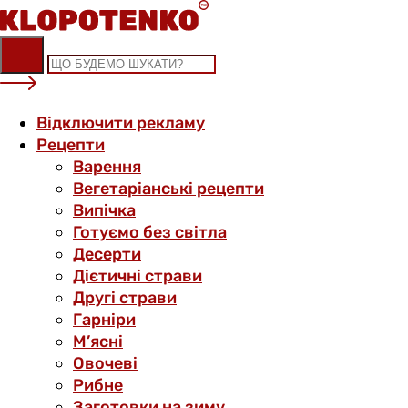
Skip
to
content
Відключити рекламу
Рецепти
Варення
Вегетаріанські рецепти
Випічка
Готуємо без світла
Десерти
Дієтичні страви
Другі страви
Гарніри
М’ясні
Овочеві
Рибне
Заготовки на зиму