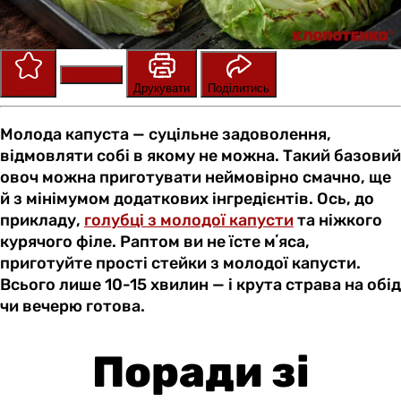
Зберегти
Оцінити
Друкувати
Поділитись
Молода капуста — суцільне задоволення,
відмовляти собі в якому не можна. Такий базовий
овоч можна приготувати неймовірно смачно, ще
й з мінімумом додаткових інгредієнтів. Ось, до
прикладу,
голубці з молодої капусти
та ніжкого
курячого філе. Раптом ви не їсте мʼяса,
приготуйте прості стейки з молодої капусти.
Всього лише 10-15 хвилин — і крута страва на обід
чи вечерю готова.
Поради зі