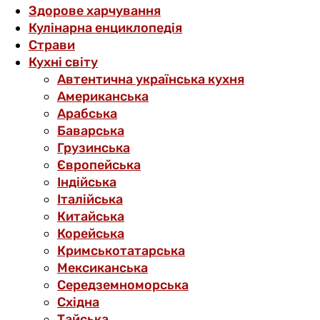
Здорове харчування
Кулінарна енциклопедія
Страви
Кухні світу
Автентична українська кухня
Американська
Арабська
Баварська
Грузинська
Європейська
Індійська
Італійська
Китайська
Корейська
Кримськотатарська
Мексиканська
Середземноморська
Східна
Тайська