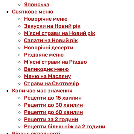
Японська
Святкове меню
Новорічне меню
Закуски на Новий рік
М’ясні страви на Новий рік
Салати на Новий рік
Новорічні десерти
Різдвяне меню
М’ясні страви на Різдво
Великоднє меню
Меню на Масляну
Страви на Святвечір
Коли час має значення
Рецепти до 15 хвилин
Рецепти до 30 хвилин
Рецепти до 60 хвилин
Рецепти за 2 години
Рецепти більш ніж за 2 години
Рівень складності