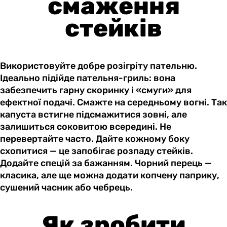
смаження
стейків
Використовуйте добре розігріту пательню.
Ідеально підійде пательня-гриль: вона
забезпечить гарну скоринку і «смуги» для
ефектної подачі. Смажте на середньому вогні. Так
капуста встигне підсмажитися зовні, але
залишиться соковитою всередині. Не
перевертайте часто. Дайте кожному боку
схопитися — це запобігає розпаду стейків.
Додайте спецій за бажанням. Чорний перець —
класика, але ще можна додати копчену паприку,
сушений часник або чебрець.
Як зробити