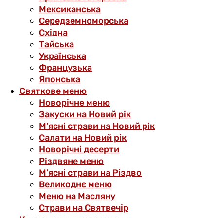
Мексиканська
Середземноморська
Східна
Тайська
Українська
Французька
Японська
Святкове меню
Новорічне меню
Закуски на Новий рік
М’ясні страви на Новий рік
Салати на Новий рік
Новорічні десерти
Різдвяне меню
М’ясні страви на Різдво
Великоднє меню
Меню на Масляну
Страви на Святвечір