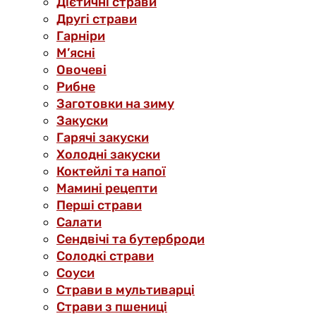
Дієтичні страви
Другі страви
Гарніри
М’ясні
Овочеві
Рибне
Заготовки на зиму
Закуски
Гарячі закуски
Холодні закуски
Коктейлі та напої
Мамині рецепти
Перші страви
Салати
Сендвічі та бутерброди
Солодкі страви
Соуси
Страви в мультиварці
Страви з пшениці