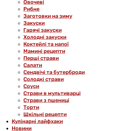
Овочеві
Рибне
Заготовки на зиму
Закуски
Гарячі закуски
Холодні закуски
Коктейлі та напої
Мамині рецепти
Перші страви
Салати
Сендвічі та бутерброди
Солодкі страви
Соуси
Страви в мультиварці
Страви з пшениці
Торти
Шкільні рецепти
Кулінарні лайфхаки
Новини