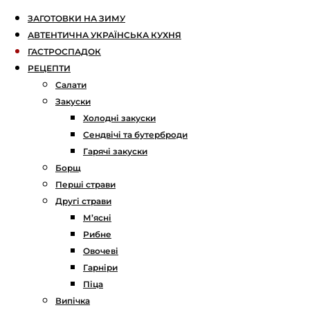
ЗАГОТОВКИ НА ЗИМУ
АВТЕНТИЧНА УКРАЇНСЬКА КУХНЯ
ГАСТРОСПАДОК
РЕЦЕПТИ
Салати
Закуски
Холодні закуски
Сендвічі та бутерброди
Гарячі закуски
Борщ
Перші страви
Другі страви
М’ясні
Рибне
Овочеві
Гарніри
Піца
Випічка