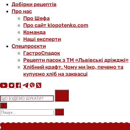
Добірки рецептів
Про нас
Про Шефа
Про сайт klopotenko.com
Команда
Наші експерти
Спецпроєкти
ГастроСпадок
Рецепти пасок з ТМ «Львівські дріжджі»
Хлібний крафт. Чому ми їмо, печемо та
купуємо хліб на заквасці
×