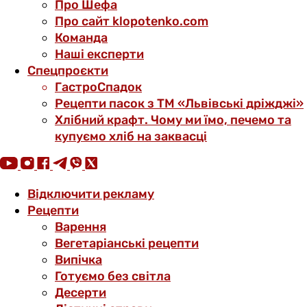
Про Шефа
Про сайт klopotenko.com
Команда
Наші експерти
Спецпроєкти
ГастроСпадок
Рецепти пасок з ТМ «Львівські дріжджі»
Хлібний крафт. Чому ми їмо, печемо та
купуємо хліб на заквасці
Відключити рекламу
Рецепти
Варення
Вегетаріанські рецепти
Випічка
Готуємо без світла
Десерти