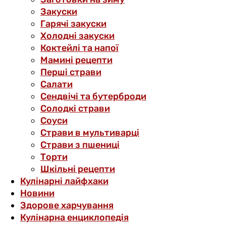
Закуски
Гарячі закуски
Холодні закуски
Коктейлі та напої
Мамині рецепти
Перші страви
Салати
Сендвічі та бутерброди
Солодкі страви
Соуси
Страви в мультиварці
Страви з пшениці
Торти
Шкільні рецепти
Кулінарні лайфхаки
Новини
Здорове харчування
Кулінарна енциклопедія