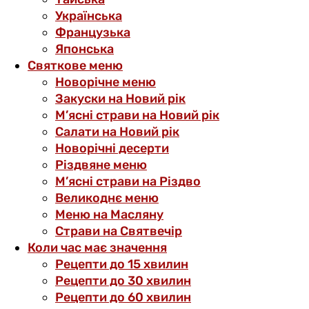
Українська
Французька
Японська
Святкове меню
Новорічне меню
Закуски на Новий рік
М’ясні страви на Новий рік
Салати на Новий рік
Новорічні десерти
Різдвяне меню
М’ясні страви на Різдво
Великоднє меню
Меню на Масляну
Страви на Святвечір
Коли час має значення
Рецепти до 15 хвилин
Рецепти до 30 хвилин
Рецепти до 60 хвилин