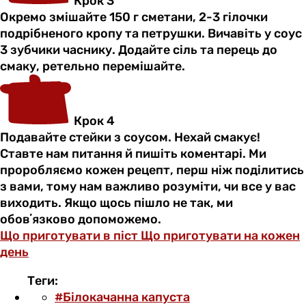
Крок 3
Окремо змішайте 150 г сметани, 2-3 гілочки
подрібненого кропу та петрушки. Вичавіть у соус
3 зубчики часнику. Додайте сіль та перець до
смаку, ретельно перемішайте.
Крок 4
Подавайте стейки з соусом. Нехай смакує!
Ставте нам питання й пишіть коментарі. Ми
проробляємо кожен рецепт, перш ніж поділитись
з вами, тому нам важливо розуміти, чи все у вас
виходить. Якщо щось пішло не так, ми
обовʼязково допоможемо.
Що приготувати в піст
Що приготувати на кожен
день
Теги:
#Білокачанна капуста