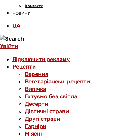
Контакти
НОВИНИ
UA
Увійти
Відключити рекламу
Рецепти
Варення
Вегетаріанські рецепти
Випічка
Готуємо без світла
Десерти
Дієтичні страви
Другі страви
Гарніри
М’ясні