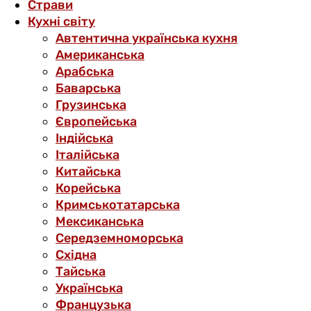
Страви
Кухні світу
Автентична українська кухня
Американська
Арабська
Баварська
Грузинська
Європейська
Індійська
Італійська
Китайська
Корейська
Кримськотатарська
Мексиканська
Середземноморська
Східна
Тайська
Українська
Французька