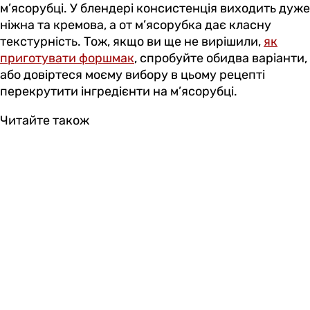
м’ясорубці. У блендері консистенція виходить дуже
ніжна та кремова, а от м’ясорубка дає класну
текстурність. Тож, якщо ви ще не вирішили,
як
приготувати форшмак
, спробуйте обидва варіанти,
або довіртеся моєму вибору в цьому рецепті
перекрутити інгредієнти на м’ясорубці.
Читайте також