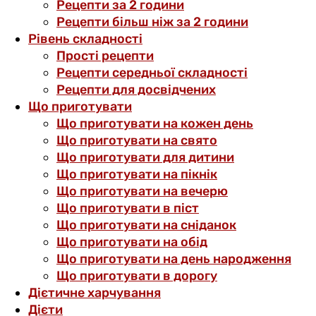
Рецепти за 2 години
Рецепти більш ніж за 2 години
Рівень складності
Прості рецепти
Рецепти середньої складності
Рецепти для досвідчених
Що приготувати
Що приготувати на кожен день
Що приготувати на свято
Що приготувати для дитини
Що приготувати на пікнік
Що приготувати на вечерю
Що приготувати в піст
Що приготувати на сніданок
Що приготувати на обід
Що приготувати на день народження
Що приготувати в дорогу
Дієтичне харчування
Дієти