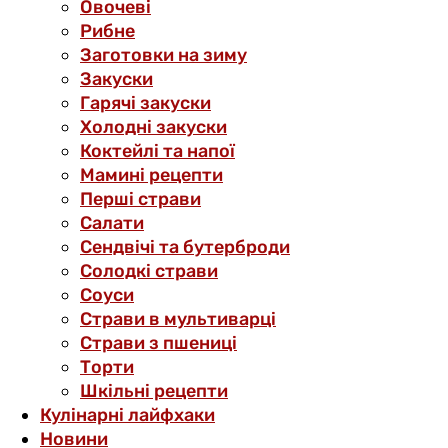
Овочеві
Рибне
Заготовки на зиму
Закуски
Гарячі закуски
Холодні закуски
Коктейлі та напої
Мамині рецепти
Перші страви
Салати
Сендвічі та бутерброди
Солодкі страви
Соуси
Страви в мультиварці
Страви з пшениці
Торти
Шкільні рецепти
Кулінарні лайфхаки
Новини