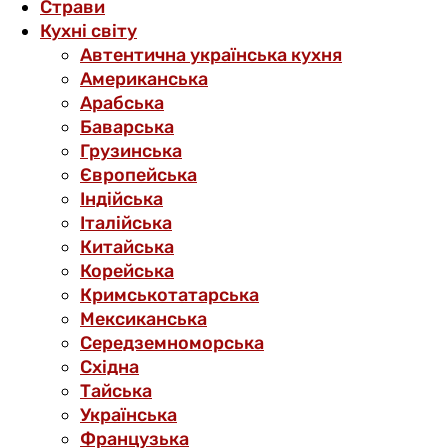
Страви
Кухні світу
Автентична українська кухня
Американська
Арабська
Баварська
Грузинська
Європейська
Індійська
Італійська
Китайська
Корейська
Кримськотатарська
Мексиканська
Середземноморська
Східна
Тайська
Українська
Французька