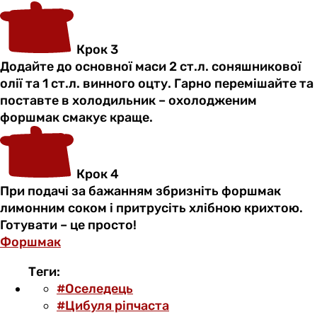
Крок 3
Додайте до основної маси 2 ст.л. соняшникової
олії та 1 ст.л. винного оцту. Гарно перемішайте та
поставте в холодильник – охолодженим
форшмак смакує краще.
Крок 4
При подачі за бажанням збризніть форшмак
лимонним соком і притрусіть хлібною крихтою.
Готувати – це просто!
Форшмак
Теги:
#Оселедець
#Цибуля ріпчаста