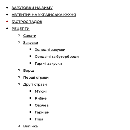
ЗАГОТОВКИ НА ЗИМУ
АВТЕНТИЧНА УКРАЇНСЬКА КУХНЯ
ГАСТРОСПАДОК
РЕЦЕПТИ
Салати
Закуски
Холодні закуски
Сендвічі та бутерброди
Гарячі закуски
Борщ
Перші страви
Другі страви
М’ясні
Рибне
Овочеві
Гарніри
Піца
Випічка