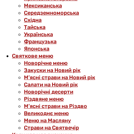
Мексиканська
Середземноморська
Східна
Тайська
Українська
Французька
Японська
Святкове меню
Новорічне меню
Закуски на Новий рік
М’ясні страви на Новий рік
Салати на Новий рік
Новорічні десерти
Різдвяне меню
М’ясні страви на Різдво
Великоднє меню
Меню на Масляну
Страви на Святвечір