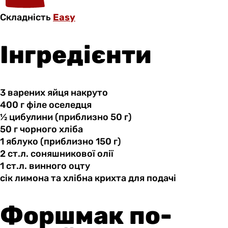
Складність
Easy
Інгредієнти
3 варених
яйця
накруто
400 г
філе
оселедця
½ цибулини
(приблизно
50 г)
50 г
чорного
хліба
1 яблуко
(приблизно
150 г)
2 ст.л.
соняшникової
олії
1 ст.л.
винного
оцту
сік лимона
та
хлібна крихта для подачі
Форшмак по-