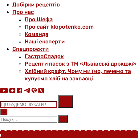
Добірки рецептів
Про нас
Про Шефа
Про сайт klopotenko.com
Команда
Наші експерти
Спецпроєкти
ГастроСпадок
Рецепти пасок з ТМ «Львівські дріжджі»
Хлібний крафт. Чому ми їмо, печемо та
купуємо хліб на заквасці
×