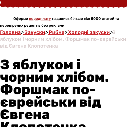
Оформи
передплату
та дивись більше ніж 5000 статей та
перевірених рецептів без реклами
Головна
>
Закуски
>
Рибне
>
Холодні закуски
>
З
яблуком і чорним хлібом. Форшмак по-єврейськи
від Євгена Клопотенка
З яблуком і
чорним хлібом.
Форшмак по-
єврейськи від
Євгена
Клопотенка