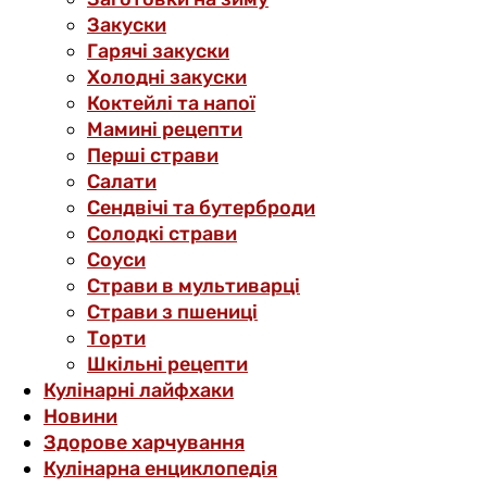
Закуски
Гарячі закуски
Холодні закуски
Коктейлі та напої
Мамині рецепти
Перші страви
Салати
Сендвічі та бутерброди
Солодкі страви
Соуси
Страви в мультиварці
Страви з пшениці
Торти
Шкільні рецепти
Кулінарні лайфхаки
Новини
Здорове харчування
Кулінарна енциклопедія