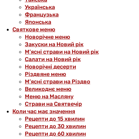
Українська
Французька
Японська
Святкове меню
Новорічне меню
Закуски на Новий рік
М’ясні страви на Новий рік
Салати на Новий рік
Новорічні десерти
Різдвяне меню
М’ясні страви на Різдво
Великоднє меню
Меню на Масляну
Страви на Святвечір
Коли час має значення
Рецепти до 15 хвилин
Рецепти до 30 хвилин
Рецепти до 60 хвилин