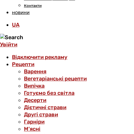
Контакти
НОВИНИ
UA
Увійти
Відключити рекламу
Рецепти
Варення
Вегетаріанські рецепти
Випічка
Готуємо без світла
Десерти
Дієтичні страви
Другі страви
Гарніри
М’ясні