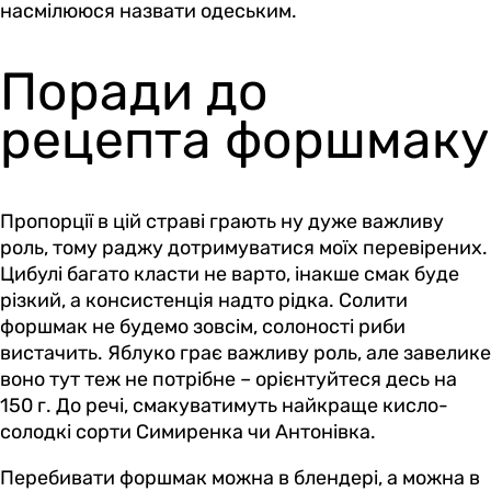
насмілююся назвати одеським.
Поради до
рецепта форшмаку
Пропорції в цій страві грають ну дуже важливу
роль, тому раджу дотримуватися моїх перевірених.
Цибулі багато класти не варто, інакше смак буде
різкий, а консистенція надто рідка. Солити
форшмак не будемо зовсім, солоності риби
вистачить. Яблуко грає важливу роль, але завелике
воно тут теж не потрібне – орієнтуйтеся десь на
150 г. До речі, смакуватимуть найкраще кисло-
солодкі сорти Симиренка чи Антонівка.
Перебивати форшмак можна в блендері, а можна в