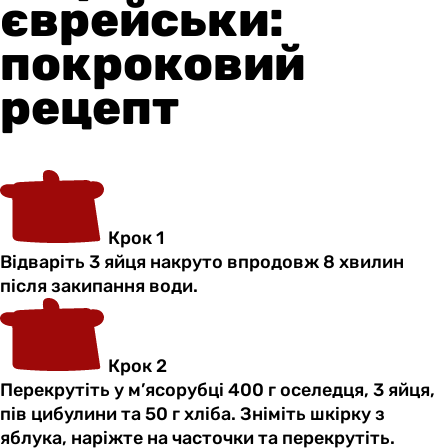
єврейськи:
покроковий
рецепт
Крок 1
Відваріть 3 яйця накруто впродовж 8 хвилин
після закипання води.
Крок 2
Перекрутіть у м’ясорубці 400 г оселедця, 3 яйця,
пів цибулини та 50 г хліба. Зніміть шкірку з
яблука, наріжте на часточки та перекрутіть.