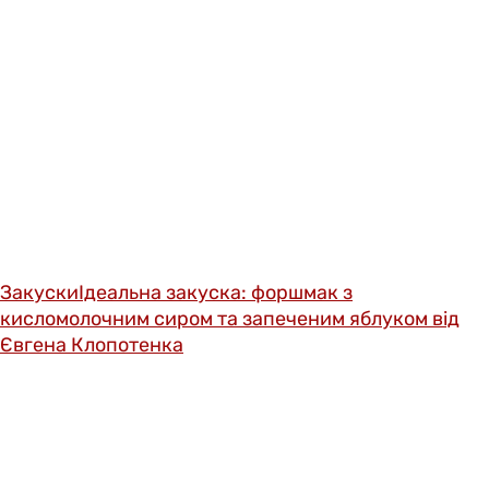
Закуски
Ідеальна закуска: форшмак з
кисломолочним сиром та запеченим яблуком від
Євгена Клопотенка