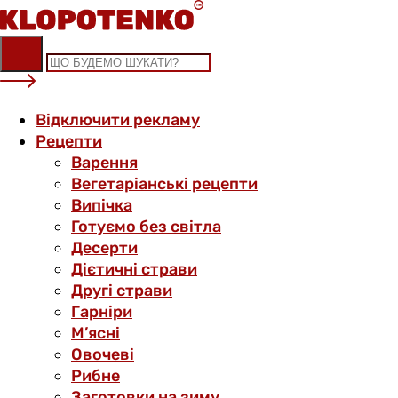
Skip
to
content
Відключити рекламу
Рецепти
Варення
Вегетаріанські рецепти
Випічка
Готуємо без світла
Десерти
Дієтичні страви
Другі страви
Гарніри
М’ясні
Овочеві
Рибне
Заготовки на зиму