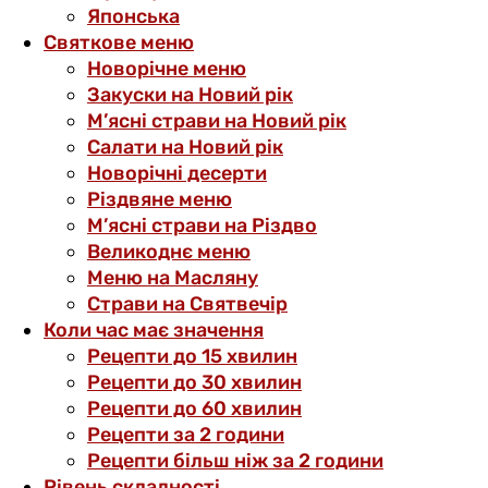
Японська
Святкове меню
Новорічне меню
Закуски на Новий рік
М’ясні страви на Новий рік
Салати на Новий рік
Новорічні десерти
Різдвяне меню
М’ясні страви на Різдво
Великоднє меню
Меню на Масляну
Страви на Святвечір
Коли час має значення
Рецепти до 15 хвилин
Рецепти до 30 хвилин
Рецепти до 60 хвилин
Рецепти за 2 години
Рецепти більш ніж за 2 години
Рівень складності