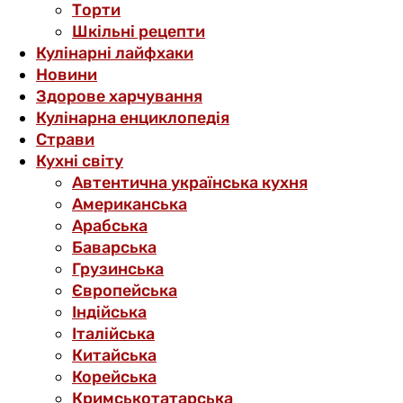
Торти
Шкільні рецепти
Кулінарні лайфхаки
Новини
Здорове харчування
Кулінарна енциклопедія
Страви
Кухні світу
Автентична українська кухня
Американська
Арабська
Баварська
Грузинська
Європейська
Індійська
Італійська
Китайська
Корейська
Кримськотатарська