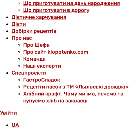
Що приготувати на день народження
Що приготувати в дорогу
Дієтичне харчування
Дієти
Добірки рецептів
Про нас
Про Шефа
Про сайт klopotenko.com
Команда
Наші експерти
Спецпроєкти
ГастроСпадок
Рецепти пасок з ТМ «Львівські дріжджі»
Хлібний крафт. Чому ми їмо, печемо та
купуємо хліб на заквасці
Увійти
UA