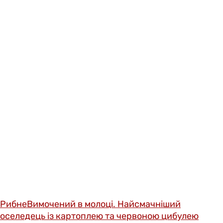
Рибне
Вимочений в молоці. Найсмачніший
оселедець із картоплею та червоною цибулею