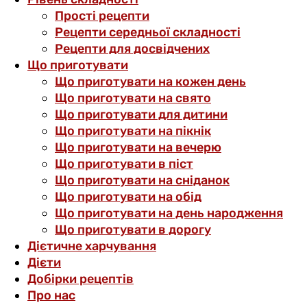
Прості рецепти
Рецепти середньої складності
Рецепти для досвідчених
Що приготувати
Що приготувати на кожен день
Що приготувати на свято
Що приготувати для дитини
Що приготувати на пікнік
Що приготувати на вечерю
Що приготувати в піст
Що приготувати на сніданок
Що приготувати на обід
Що приготувати на день народження
Що приготувати в дорогу
Дієтичне харчування
Дієти
Добірки рецептів
Про нас