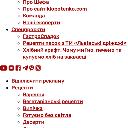
Про Шефа
Про сайт klopotenko.com
Команда
Наші експерти
Спецпроєкти
ГастроСпадок
Рецепти пасок з ТМ «Львівські дріжджі»
Хлібний крафт. Чому ми їмо, печемо та
купуємо хліб на заквасці
Відключити рекламу
Рецепти
Варення
Вегетаріанські рецепти
Випічка
Готуємо без світла
Десерти