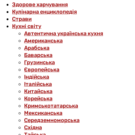
Здорове харчування
Кулінарна енциклопедія
Страви
Кухні світу
Автентична українська кухня
Американська
Арабська
Баварська
Грузинська
Європейська
Індійська
Італійська
Китайська
Корейська
Кримськотатарська
Мексиканська
Середземноморська
Східна
Тайська