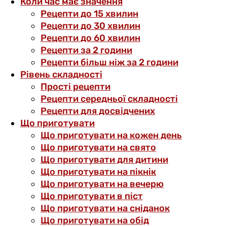
Коли час має значення
Рецепти до 15 хвилин
Рецепти до 30 хвилин
Рецепти до 60 хвилин
Рецепти за 2 години
Рецепти більш ніж за 2 години
Рівень складності
Прості рецепти
Рецепти середньої складності
Рецепти для досвідчених
Що приготувати
Що приготувати на кожен день
Що приготувати на свято
Що приготувати для дитини
Що приготувати на пікнік
Що приготувати на вечерю
Що приготувати в піст
Що приготувати на сніданок
Що приготувати на обід