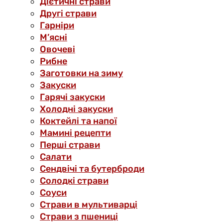
Дієтичні страви
Другі страви
Гарніри
М’ясні
Овочеві
Рибне
Заготовки на зиму
Закуски
Гарячі закуски
Холодні закуски
Коктейлі та напої
Мамині рецепти
Перші страви
Салати
Сендвічі та бутерброди
Солодкі страви
Соуси
Страви в мультиварці
Страви з пшениці