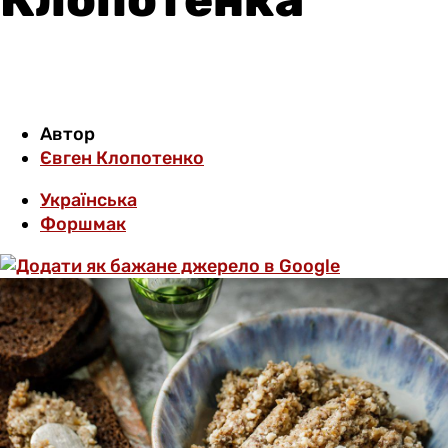
Автор
Євген Клопотенко
Українська
Форшмак