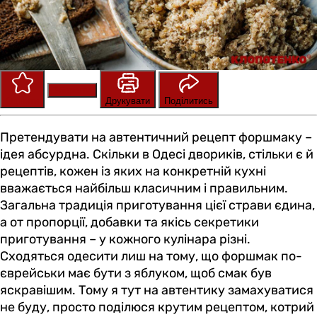
Зберегти
Оцінити
Друкувати
Поділитись
Претендувати на автентичний рецепт форшмаку –
ідея абсурдна. Скільки в Одесі двориків, стільки є й
рецептів, кожен із яких на конкретній кухні
вважається найбільш класичним і правильним.
Загальна традиція приготування цієї страви єдина,
а от пропорції, добавки та якісь секретики
приготування – у кожного кулінара різні.
Сходяться одесити лиш на тому, що форшмак по-
єврейськи має бути з яблуком, щоб смак був
яскравішим. Тому я тут на автентику замахуватися
не буду, просто поділюся крутим рецептом, котрий