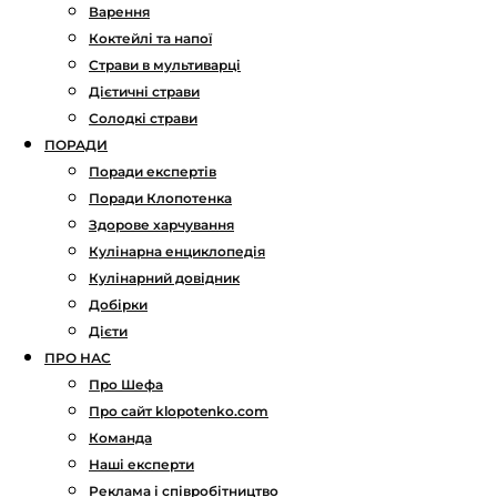
Варення
Коктейлі та напої
Страви в мультиварці
Дієтичні страви
Солодкі страви
ПОРАДИ
Поради експертів
Поради Клопотенка
Здорове харчування
Кулінарна енциклопедія
Кулінарний довідник
Добірки
Дієти
ПРО НАС
Про Шефа
Про сайт klopotenko.com
Команда
Наші експерти
Реклама і співробітництво