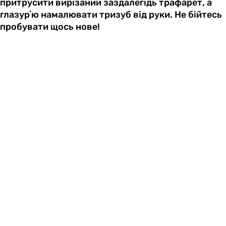
притрусити вирізаний заздалегідь трафарет, а
глазурʼю намалювати тризуб від руки. Не бійтесь
пробувати щось нове!