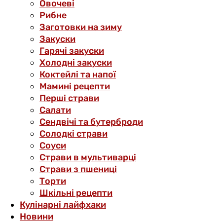
Овочеві
Рибне
Заготовки на зиму
Закуски
Гарячі закуски
Холодні закуски
Коктейлі та напої
Мамині рецепти
Перші страви
Салати
Сендвічі та бутерброди
Солодкі страви
Соуси
Страви в мультиварці
Страви з пшениці
Торти
Шкільні рецепти
Кулінарні лайфхаки
Новини