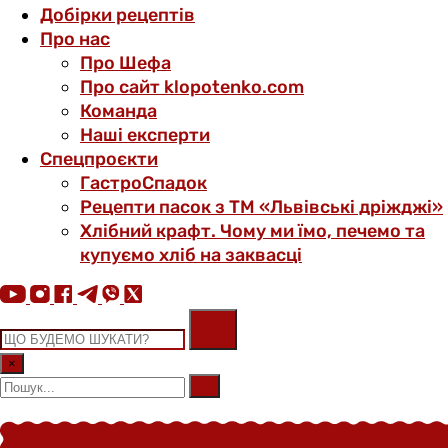
Добірки рецептів
Про нас
Про Шефа
Про сайт klopotenko.com
Команда
Наші експерти
Спецпроєкти
ГастроСпадок
Рецепти пасок з ТМ «Львівські дріжджі»
Хлібний крафт. Чому ми їмо, печемо та
купуємо хліб на заквасці
×