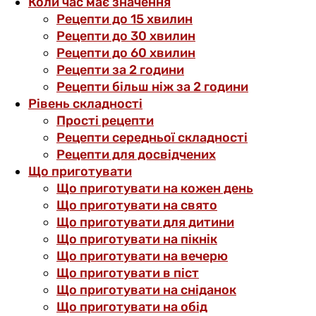
Коли час має значення
Рецепти до 15 хвилин
Рецепти до 30 хвилин
Рецепти до 60 хвилин
Рецепти за 2 години
Рецепти більш ніж за 2 години
Рівень складності
Прості рецепти
Рецепти середньої складності
Рецепти для досвідчених
Що приготувати
Що приготувати на кожен день
Що приготувати на свято
Що приготувати для дитини
Що приготувати на пікнік
Що приготувати на вечерю
Що приготувати в піст
Що приготувати на сніданок
Що приготувати на обід