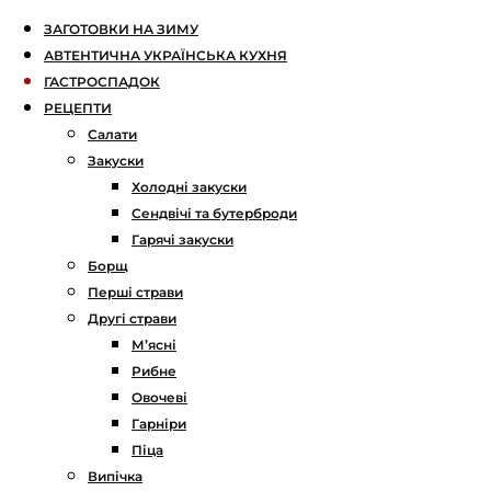
ЗАГОТОВКИ НА ЗИМУ
АВТЕНТИЧНА УКРАЇНСЬКА КУХНЯ
ГАСТРОСПАДОК
РЕЦЕПТИ
Салати
Закуски
Холодні закуски
Сендвічі та бутерброди
Гарячі закуски
Борщ
Перші страви
Другі страви
М’ясні
Рибне
Овочеві
Гарніри
Піца
Випічка