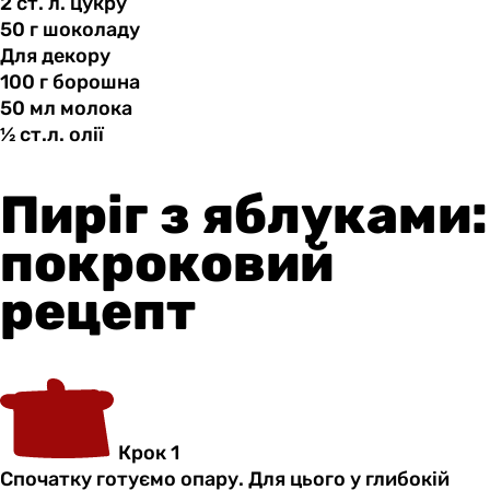
2 ст.
л.
цукру
50 г
шоколаду
Для декору
100 г
борошна
50 мл
молока
½ ст.л.
олії
Пиріг з яблуками:
покроковий
рецепт
Крок 1
Спочатку готуємо опару. Для цього у глибокій