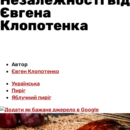
Євгена
Клопотенка
Автор
Євген Клопотенко
Українська
Пиріг
Яблучний пиріг