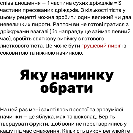
співвідношення — 1 частина сухих дріжджів = 3
частини пресованих дріжджів. З кількості тіста у
цьому рецепті можна зробити один великий чи два
невеличких пироги. Раптом ви не готові гратися з
дріжджами взагалі (бо направду це займає певний
час), зробіть святкову випічку з готового
листкового тіста. Це може бути
грушевий пиріг
із
соковитою та ніжною начинкою.
Яку начинку
обрати
На цей раз мені захотілось простої та зрозумілої
начинки — це яблука, мак та шоколад. Беріть
твердуваті фрукти, щоб вони не перетворились у
кашу під час смаження. Кількість цукру регулюйте