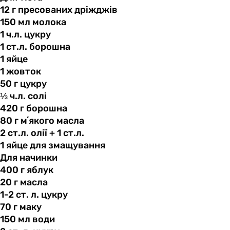
12 г
пресованих
дріжджів
150 мл
молока
1 ч.л.
цукру
1 ст.л.
борошна
1 яйце
1 жовток
50 г
цукру
⅓ ч.л.
солі
420 г
борошна
80 г
мʼякого
масла
2 ст.л.
олії
+ 1 ст.л.
1 яйце
для
змащування
Для начинки
400 г
яблук
20 г
масла
1-2 ст.
л.
цукру
70 г
маку
150 мл
води