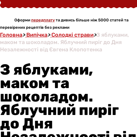
Оформи
передплату
та дивись більше ніж 5000 статей та
перевірених рецептів без реклами
Головна
>
Випічка
>
Солодкі страви
>
З яблуками,
маком та шоколадом. Яблучний пиріг до Дня
Незалежності від Євгена Клопотенка
З яблуками,
маком та
шоколадом.
Яблучний пиріг
до Дня
Незалежності від