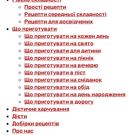
Прості рецепти
Рецепти середньої складності
Рецепти для досвідчених
Що приготувати
Що приготувати на кожен день
Що приготувати на свято
Що приготувати для дитини
Що приготувати на пікнік
Що приготувати на вечерю
Що приготувати в піст
Що приготувати на сніданок
Що приготувати на обід
Що приготувати на день народження
Що приготувати в дорогу
Дієтичне харчування
Дієти
Добірки рецептів
Про нас