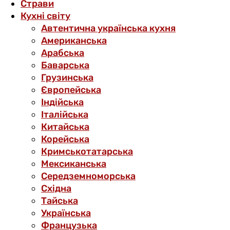
Страви
Кухні світу
Автентична українська кухня
Американська
Арабська
Баварська
Грузинська
Європейська
Індійська
Італійська
Китайська
Корейська
Кримськотатарська
Мексиканська
Середземноморська
Східна
Тайська
Українська
Французька