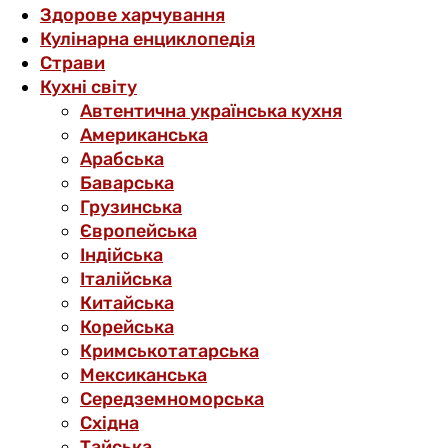
Здорове харчування
Кулінарна енциклопедія
Страви
Кухні світу
Автентична українська кухня
Американська
Арабська
Баварська
Грузинська
Європейська
Індійська
Італійська
Китайська
Корейська
Кримськотатарська
Мексиканська
Середземноморська
Східна
Тайська