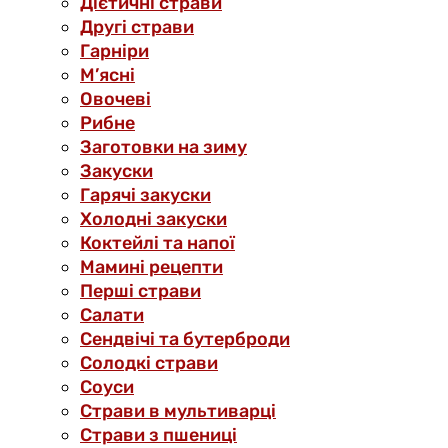
Дієтичні страви
Другі страви
Гарніри
М’ясні
Овочеві
Рибне
Заготовки на зиму
Закуски
Гарячі закуски
Холодні закуски
Коктейлі та напої
Мамині рецепти
Перші страви
Салати
Сендвічі та бутерброди
Солодкі страви
Соуси
Страви в мультиварці
Страви з пшениці