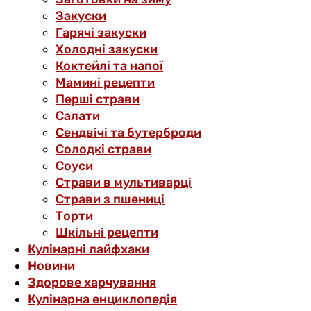
Закуски
Гарячі закуски
Холодні закуски
Коктейлі та напої
Мамині рецепти
Перші страви
Салати
Сендвічі та бутерброди
Солодкі страви
Соуси
Страви в мультиварці
Страви з пшениці
Торти
Шкільні рецепти
Кулінарні лайфхаки
Новини
Здорове харчування
Кулінарна енциклопедія