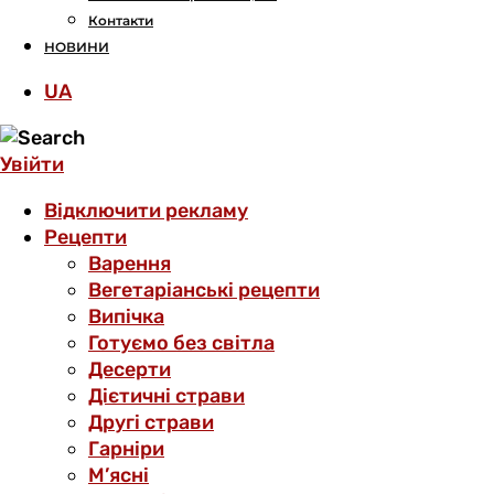
Контакти
НОВИНИ
UA
Увійти
Відключити рекламу
Рецепти
Варення
Вегетаріанські рецепти
Випічка
Готуємо без світла
Десерти
Дієтичні страви
Другі страви
Гарніри
М’ясні