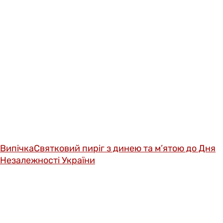
Випічка
Святковий пиріг з динею та м’ятою до Дня
Незалежності України