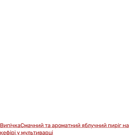
Випічка
Смачний та ароматний яблучний пиріг на
кефірі у мультиварці