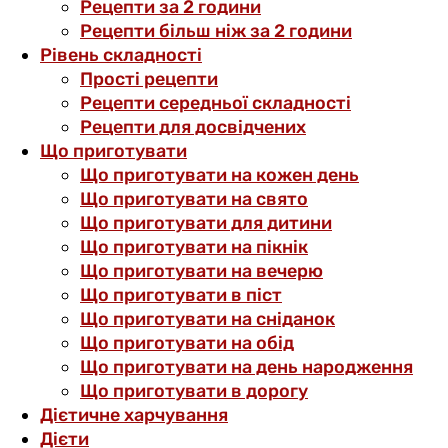
Рецепти за 2 години
Рецепти більш ніж за 2 години
Рівень складності
Прості рецепти
Рецепти середньої складності
Рецепти для досвідчених
Що приготувати
Що приготувати на кожен день
Що приготувати на свято
Що приготувати для дитини
Що приготувати на пікнік
Що приготувати на вечерю
Що приготувати в піст
Що приготувати на сніданок
Що приготувати на обід
Що приготувати на день народження
Що приготувати в дорогу
Дієтичне харчування
Дієти