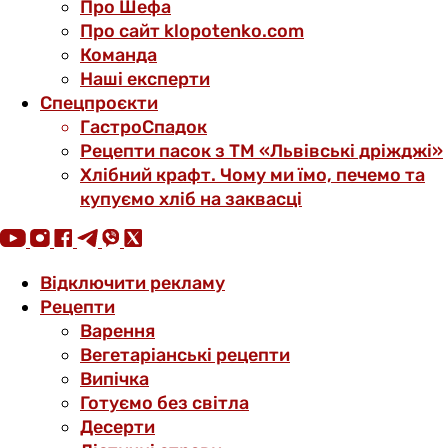
Про Шефа
Про сайт klopotenko.com
Команда
Наші експерти
Спецпроєкти
ГастроСпадок
Рецепти пасок з ТМ «Львівські дріжджі»
Хлібний крафт. Чому ми їмо, печемо та
купуємо хліб на заквасці
Відключити рекламу
Рецепти
Варення
Вегетаріанські рецепти
Випічка
Готуємо без світла
Десерти