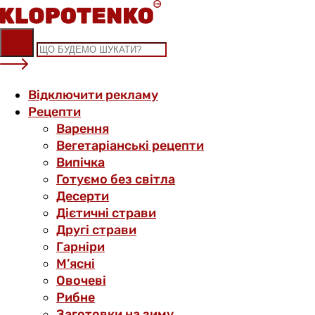
Skip
to
content
Відключити рекламу
Рецепти
Варення
Вегетаріанські рецепти
Випічка
Готуємо без світла
Десерти
Дієтичні страви
Другі страви
Гарніри
М’ясні
Овочеві
Рибне
Заготовки на зиму