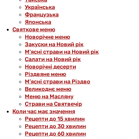
Українська
Французька
Японська
Святкове меню
Новорічне меню
Закуски на Новий рік
М’ясні страви на Новий рік
Салати на Новий рік
Новорічні десерти
Різдвяне меню
М’ясні страви на Різдво
Великоднє меню
Меню на Масляну
Страви на Святвечір
Коли час має значення
Рецепти до 15 хвилин
Рецепти до 30 хвилин
Рецепти до 60 хвилин