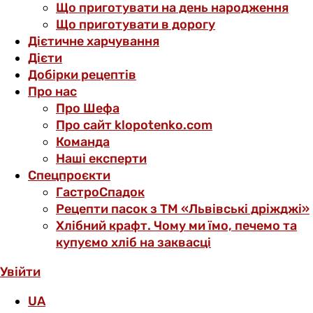
Що приготувати на день народження
Що приготувати в дорогу
Дієтичне харчування
Дієти
Добірки рецептів
Про нас
Про Шефа
Про сайт klopotenko.com
Команда
Наші експерти
Спецпроєкти
ГастроСпадок
Рецепти пасок з ТМ «Львівські дріжджі»
Хлібний крафт. Чому ми їмо, печемо та
купуємо хліб на заквасці
Увійти
UA