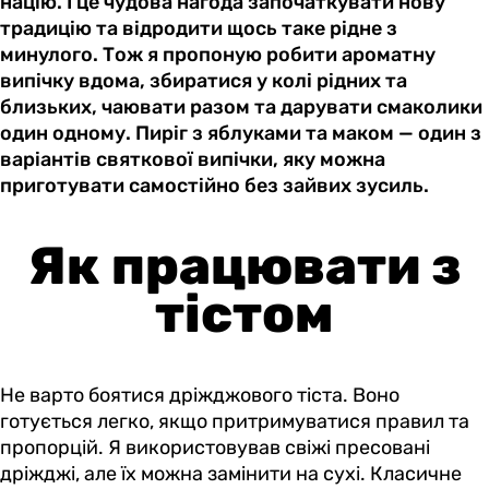
націю. І це чудова нагода започаткувати нову
традицію та відродити щось таке рідне з
минулого. Тож я пропоную робити ароматну
випічку вдома, збиратися у колі рідних та
близьких, чаювати разом та дарувати смаколики
один одному. Пиріг з яблуками та маком — один з
варіантів святкової випічки, яку можна
приготувати самостійно без зайвих зусиль.
Як працювати з
тістом
Не варто боятися дріжджового тіста. Воно
готується легко, якщо притримуватися правил та
пропорцій. Я використовував свіжі пресовані
дріжджі, але їх можна замінити на сухі. Класичне