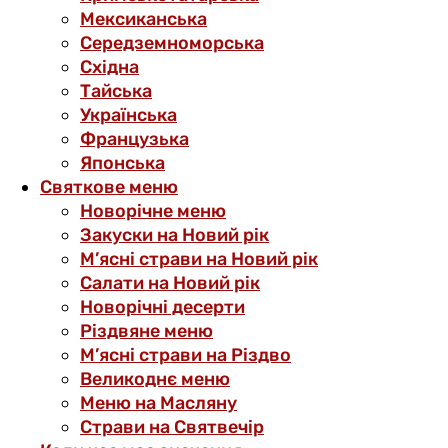
Мексиканська
Середземноморська
Східна
Тайська
Українська
Французька
Японська
Святкове меню
Новорічне меню
Закуски на Новий рік
М’ясні страви на Новий рік
Салати на Новий рік
Новорічні десерти
Різдвяне меню
М’ясні страви на Різдво
Великоднє меню
Меню на Масляну
Страви на Святвечір