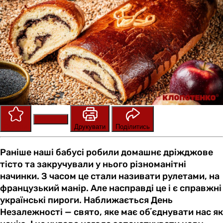
Зберегти
Оцінити
Друкувати
Поділитись
Раніше наші бабусі робили домашнє дріжджове
тісто та закручували у нього різноманітні
начинки. З часом це стали називати рулетами, на
французький манір. Але насправді це і є справжні
українські пироги. Наближається День
Незалежності — свято, яке має обʼєднувати нас як