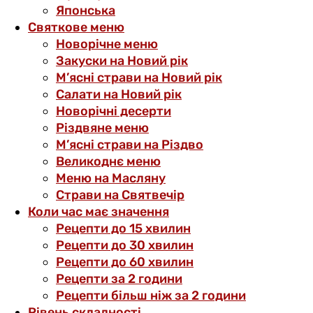
Японська
Святкове меню
Новорічне меню
Закуски на Новий рік
М’ясні страви на Новий рік
Салати на Новий рік
Новорічні десерти
Різдвяне меню
М’ясні страви на Різдво
Великоднє меню
Меню на Масляну
Страви на Святвечір
Коли час має значення
Рецепти до 15 хвилин
Рецепти до 30 хвилин
Рецепти до 60 хвилин
Рецепти за 2 години
Рецепти більш ніж за 2 години
Рівень складності