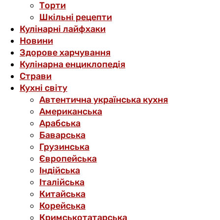
Торти
Шкільні рецепти
Кулінарні лайфхаки
Новини
Здорове харчування
Кулінарна енциклопедія
Страви
Кухні світу
Автентична українська кухня
Американська
Арабська
Баварська
Грузинська
Європейська
Індійська
Італійська
Китайська
Корейська
Кримськотатарська