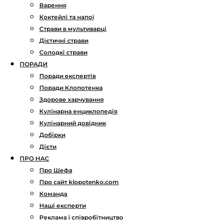
Варення
Коктейлі та напої
Страви в мультиварці
Дієтичні страви
Солодкі страви
ПОРАДИ
Поради експертів
Поради Клопотенка
Здорове харчування
Кулінарна енциклопедія
Кулінарний довідник
Добірки
Дієти
ПРО НАС
Про Шефа
Про сайт klopotenko.com
Команда
Наші експерти
Реклама і співробітництво