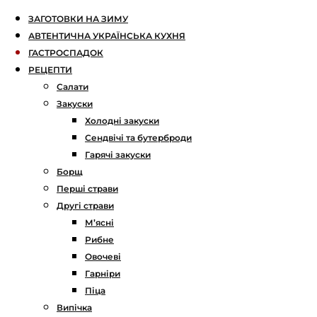
ЗАГОТОВКИ НА ЗИМУ
АВТЕНТИЧНА УКРАЇНСЬКА КУХНЯ
ГАСТРОСПАДОК
РЕЦЕПТИ
Салати
Закуски
Холодні закуски
Сендвічі та бутерброди
Гарячі закуски
Борщ
Перші страви
Другі страви
М’ясні
Рибне
Овочеві
Гарніри
Піца
Випічка