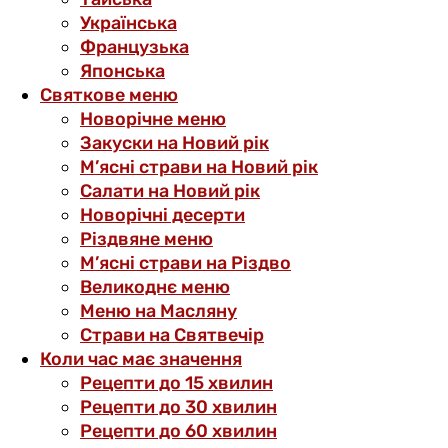
Українська
Французька
Японська
Святкове меню
Новорічне меню
Закуски на Новий рік
М’ясні страви на Новий рік
Салати на Новий рік
Новорічні десерти
Різдвяне меню
М’ясні страви на Різдво
Великоднє меню
Меню на Масляну
Страви на Святвечір
Коли час має значення
Рецепти до 15 хвилин
Рецепти до 30 хвилин
Рецепти до 60 хвилин