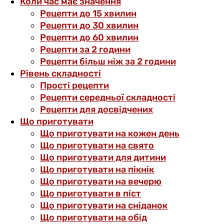
Коли час має значення
Рецепти до 15 хвилин
Рецепти до 30 хвилин
Рецепти до 60 хвилин
Рецепти за 2 години
Рецепти більш ніж за 2 години
Рівень складності
Прості рецепти
Рецепти середньої складності
Рецепти для досвідчених
Що приготувати
Що приготувати на кожен день
Що приготувати на свято
Що приготувати для дитини
Що приготувати на пікнік
Що приготувати на вечерю
Що приготувати в піст
Що приготувати на сніданок
Що приготувати на обід