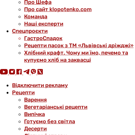
Про Шефа
Про сайт klopotenko.com
Команда
Наші експерти
Спецпроєкти
ГастроСпадок
Рецепти пасок з ТМ «Львівські дріжджі»
Хлібний крафт. Чому ми їмо, печемо та
купуємо хліб на заквасці
Відключити рекламу
Рецепти
Варення
Вегетаріанські рецепти
Випічка
Готуємо без світла
Десерти