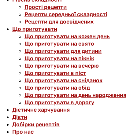
Прості рецепти
Рецепти середньої складності
Рецепти для досвідчених
Що приготувати
Що приготувати на кожен день
Що приготувати на свято
Що приготувати для дитини
Що приготувати на пікнік
Що приготувати на вечерю
Що приготувати в піст
Що приготувати на сніданок
Що приготувати на обід
Що приготувати на день народження
Що приготувати в дорогу
Дієтичне харчування
Дієти
Добірки рецептів
Про нас