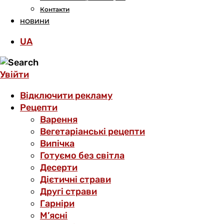
Контакти
НОВИНИ
UA
Увійти
Відключити рекламу
Рецепти
Варення
Вегетаріанські рецепти
Випічка
Готуємо без світла
Десерти
Дієтичні страви
Другі страви
Гарніри
М’ясні