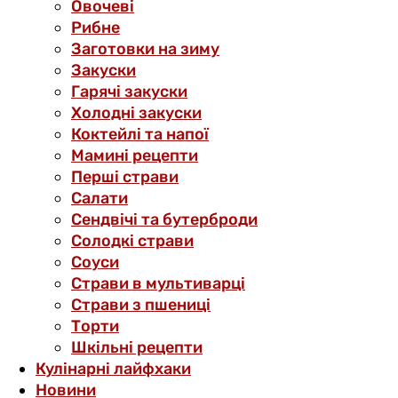
Овочеві
Рибне
Заготовки на зиму
Закуски
Гарячі закуски
Холодні закуски
Коктейлі та напої
Мамині рецепти
Перші страви
Салати
Сендвічі та бутерброди
Солодкі страви
Соуси
Страви в мультиварці
Страви з пшениці
Торти
Шкільні рецепти
Кулінарні лайфхаки
Новини