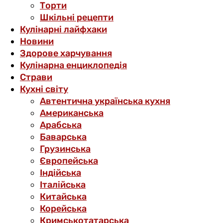
Торти
Шкільні рецепти
Кулінарні лайфхаки
Новини
Здорове харчування
Кулінарна енциклопедія
Страви
Кухні світу
Автентична українська кухня
Американська
Арабська
Баварська
Грузинська
Європейська
Індійська
Італійська
Китайська
Корейська
Кримськотатарська