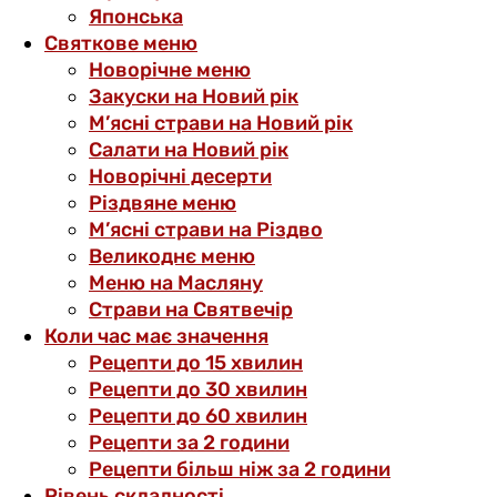
Японська
Святкове меню
Новорічне меню
Закуски на Новий рік
М’ясні страви на Новий рік
Салати на Новий рік
Новорічні десерти
Різдвяне меню
М’ясні страви на Різдво
Великоднє меню
Меню на Масляну
Страви на Святвечір
Коли час має значення
Рецепти до 15 хвилин
Рецепти до 30 хвилин
Рецепти до 60 хвилин
Рецепти за 2 години
Рецепти більш ніж за 2 години
Рівень складності