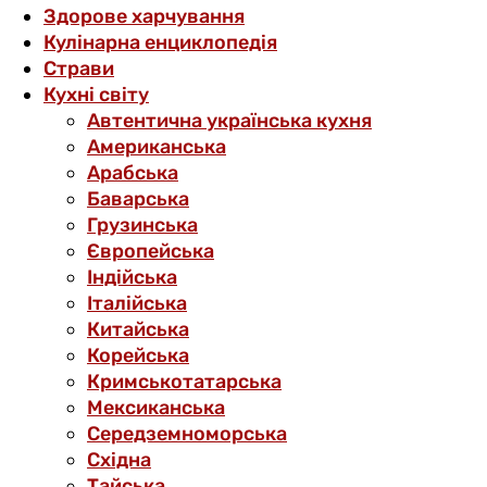
Здорове харчування
Кулінарна енциклопедія
Страви
Кухні світу
Автентична українська кухня
Американська
Арабська
Баварська
Грузинська
Європейська
Індійська
Італійська
Китайська
Корейська
Кримськотатарська
Мексиканська
Середземноморська
Східна
Тайська