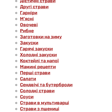
Дієтичні страви
Другі страви
Гарніри
М’ясні
Овочеві
Рибне
Заготовки на зиму
Закуски
Гарячі закуски
Холодні закуски
Коктейлі та напої
Мамині рецепти
Перші страви
Салати
Сендвічі та бутерброди
Солодкі страви
Соуси
Страви в мультиварці
Страви з пшениці