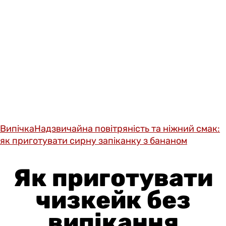
Випічка
Надзвичайна повітряність та ніжний смак:
як приготувати сирну запіканку з бананом
Як приготувати
чизкейк без
випікання