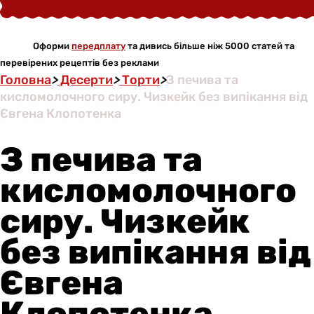
Оформи
передплату
та дивись більше ніж 5000 статей та
перевірених рецептів без реклами
Головна
>
Десерти
>
Торти
>
З печива та
кисломолочного сиру. Чизкейк без випікання від
Євгена Клопотенка
З печива та
кисломолочного
сиру. Чизкейк
без випікання від
Євгена
Клопотенка