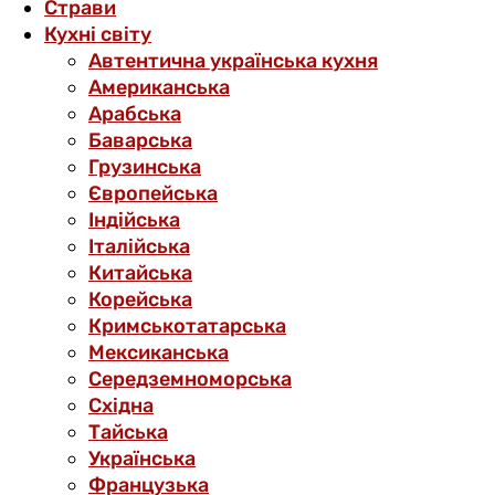
Страви
Кухні світу
Автентична українська кухня
Американська
Арабська
Баварська
Грузинська
Європейська
Індійська
Італійська
Китайська
Корейська
Кримськотатарська
Мексиканська
Середземноморська
Східна
Тайська
Українська
Французька