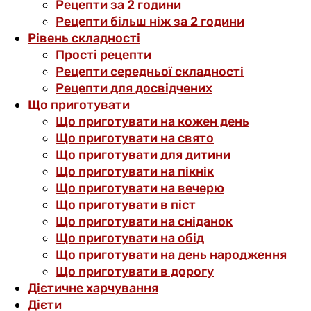
Рецепти за 2 години
Рецепти більш ніж за 2 години
Рівень складності
Прості рецепти
Рецепти середньої складності
Рецепти для досвідчених
Що приготувати
Що приготувати на кожен день
Що приготувати на свято
Що приготувати для дитини
Що приготувати на пікнік
Що приготувати на вечерю
Що приготувати в піст
Що приготувати на сніданок
Що приготувати на обід
Що приготувати на день народження
Що приготувати в дорогу
Дієтичне харчування
Дієти