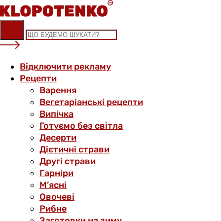
Skip
to
content
Відключити рекламу
Рецепти
Варення
Вегетаріанські рецепти
Випічка
Готуємо без світла
Десерти
Дієтичні страви
Другі страви
Гарніри
М’ясні
Овочеві
Рибне
Заготовки на зиму