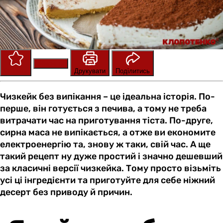
Зберегти
Оцінити
Друкувати
Поділитись
Чизкейк без випікання – це ідеальна історія. По-
перше, він готується з печива, а тому не треба
витрачати час на приготування тіста. По-друге,
сирна маса не випікається, а отже ви економите
електроенергію та, знову ж таки, свій час. А ще
такий рецепт ну дуже простий і значно дешевший
за класичні версії чизкейка. Тому просто візьміть
усі ці інгредієнти та приготуйте для себе ніжний
десерт без приводу й причин.