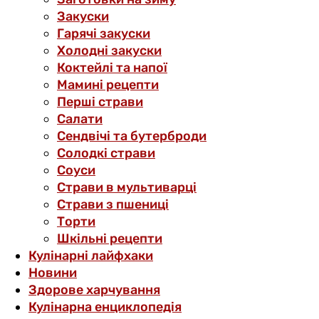
Закуски
Гарячі закуски
Холодні закуски
Коктейлі та напої
Мамині рецепти
Перші страви
Салати
Сендвічі та бутерброди
Солодкі страви
Соуси
Страви в мультиварці
Страви з пшениці
Торти
Шкільні рецепти
Кулінарні лайфхаки
Новини
Здорове харчування
Кулінарна енциклопедія