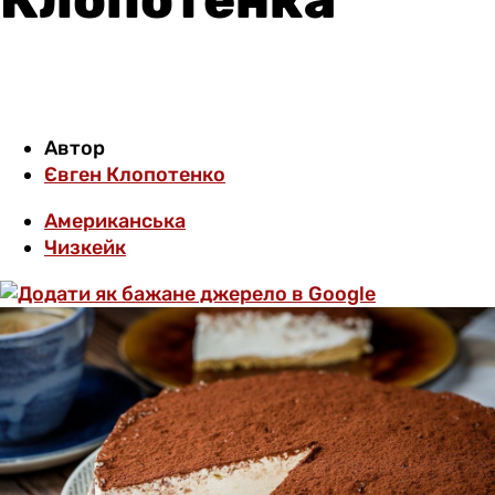
Автор
Євген Клопотенко
Американська
Чизкейк