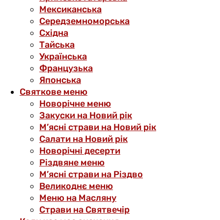
Мексиканська
Середземноморська
Східна
Тайська
Українська
Французька
Японська
Святкове меню
Новорічне меню
Закуски на Новий рік
М’ясні страви на Новий рік
Салати на Новий рік
Новорічні десерти
Різдвяне меню
М’ясні страви на Різдво
Великоднє меню
Меню на Масляну
Страви на Святвечір