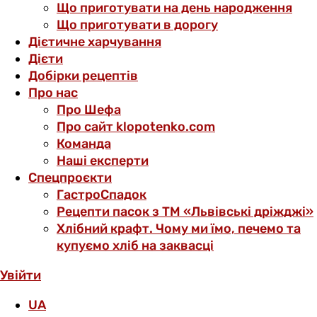
Що приготувати на день народження
Що приготувати в дорогу
Дієтичне харчування
Дієти
Добірки рецептів
Про нас
Про Шефа
Про сайт klopotenko.com
Команда
Наші експерти
Спецпроєкти
ГастроСпадок
Рецепти пасок з ТМ «Львівські дріжджі»
Хлібний крафт. Чому ми їмо, печемо та
купуємо хліб на заквасці
Увійти
UA