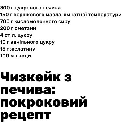
300 г
цукрового
печива
150 г
вершкового
масла кімнатної температури
700 г
кисломолочного
сиру
200 г
сметани
4 ст.л.
цукру
10 г
ванільного
цукру
15 г
желатину
100 мл
води
Чизкейк з
печива:
покроковий
рецепт