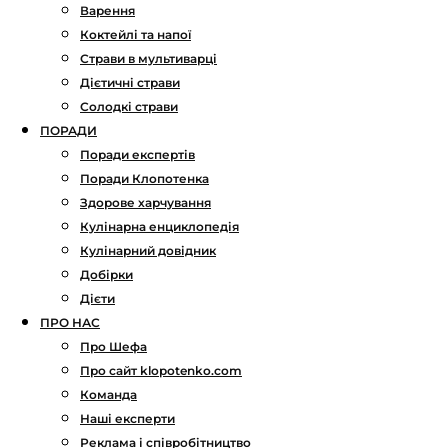
Варення
Коктейлі та напої
Страви в мультиварці
Дієтичні страви
Солодкі страви
ПОРАДИ
Поради експертів
Поради Клопотенка
Здорове харчування
Кулінарна енциклопедія
Кулінарний довідник
Добірки
Дієти
ПРО НАС
Про Шефа
Про сайт klopotenko.com
Команда
Наші експерти
Реклама і співробітництво