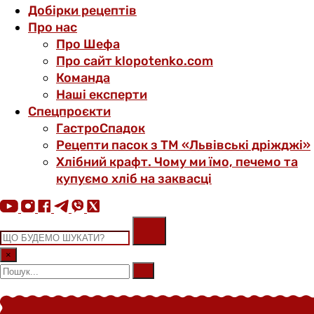
Добірки рецептів
Про нас
Про Шефа
Про сайт klopotenko.com
Команда
Наші експерти
Спецпроєкти
ГастроСпадок
Рецепти пасок з ТМ «Львівські дріжджі»
Хлібний крафт. Чому ми їмо, печемо та
купуємо хліб на заквасці
×