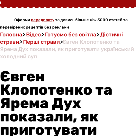
Оформи
передплату
та дивись більше ніж 5000 статей та
перевірених рецептів без реклами
Головна
>
Відео
>
Готуємо без світла
>
Дієтичні
страви
>
Перші страви
>
Євген Клопотенко та
Ярема Дух показали, як приготувати український
холодний суп
Євген
Клопотенко та
Ярема Дух
показали, як
приготувати