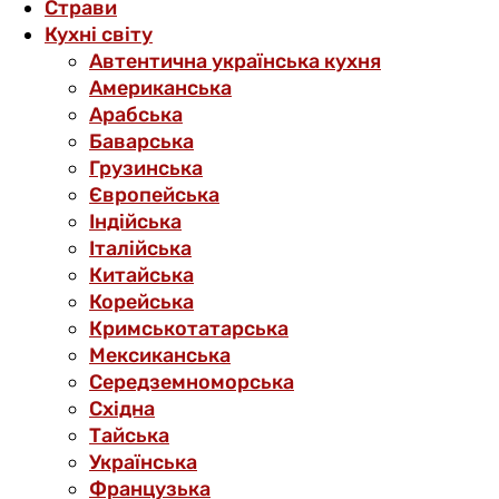
Страви
Кухні світу
Автентична українська кухня
Американська
Арабська
Баварська
Грузинська
Європейська
Індійська
Італійська
Китайська
Корейська
Кримськотатарська
Мексиканська
Середземноморська
Східна
Тайська
Українська
Французька