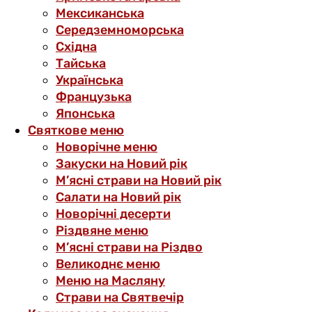
Мексиканська
Середземноморська
Східна
Тайська
Українська
Французька
Японська
Святкове меню
Новорічне меню
Закуски на Новий рік
М’ясні страви на Новий рік
Салати на Новий рік
Новорічні десерти
Різдвяне меню
М’ясні страви на Різдво
Великоднє меню
Меню на Масляну
Страви на Святвечір