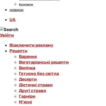
Контакти
НОВИНИ
UA
Увійти
Відключити рекламу
Рецепти
Варення
Вегетаріанські рецепти
Випічка
Готуємо без світла
Десерти
Дієтичні страви
Другі страви
Гарніри
М’ясні