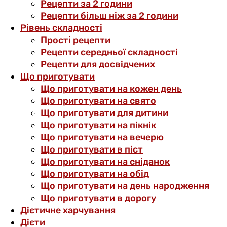
Рецепти за 2 години
Рецепти більш ніж за 2 години
Рівень складності
Прості рецепти
Рецепти середньої складності
Рецепти для досвідчених
Що приготувати
Що приготувати на кожен день
Що приготувати на свято
Що приготувати для дитини
Що приготувати на пікнік
Що приготувати на вечерю
Що приготувати в піст
Що приготувати на сніданок
Що приготувати на обід
Що приготувати на день народження
Що приготувати в дорогу
Дієтичне харчування
Дієти