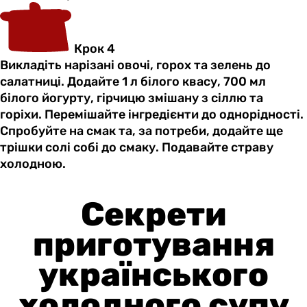
Крок 4
Викладіть нарізані овочі, горох та зелень до
салатниці. Додайте 1 л білого квасу, 700 мл
білого йогурту, гірчицю змішану з сіллю та
горіхи. Перемішайте інгредієнти до однорідності.
Спробуйте на смак та, за потреби, додайте ще
трішки солі собі до смаку. Подавайте страву
холодною.
Секрети
приготування
українського
холодного супу