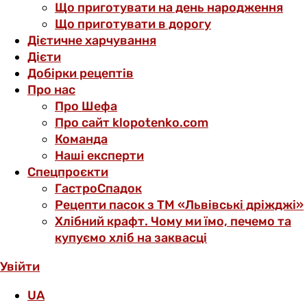
Що приготувати на день народження
Що приготувати в дорогу
Дієтичне харчування
Дієти
Добірки рецептів
Про нас
Про Шефа
Про сайт klopotenko.com
Команда
Наші експерти
Спецпроєкти
ГастроСпадок
Рецепти пасок з ТМ «Львівські дріжджі»
Хлібний крафт. Чому ми їмо, печемо та
купуємо хліб на заквасці
Увійти
UA