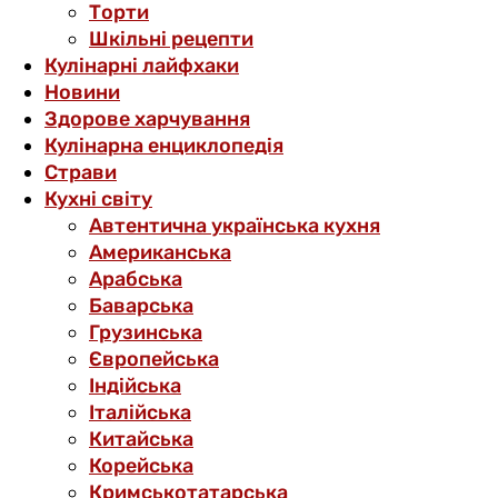
Торти
Шкільні рецепти
Кулінарні лайфхаки
Новини
Здорове харчування
Кулінарна енциклопедія
Страви
Кухні світу
Автентична українська кухня
Американська
Арабська
Баварська
Грузинська
Європейська
Індійська
Італійська
Китайська
Корейська
Кримськотатарська