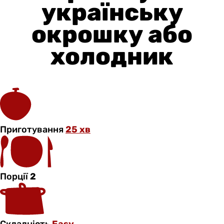
українську
окрошку або
холодник
Приготування
25 хв
Порції
2