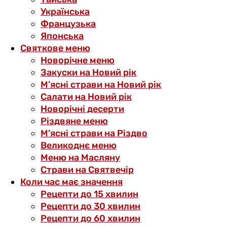
Українська
Французька
Японська
Святкове меню
Новорічне меню
Закуски на Новий рік
М’ясні страви на Новий рік
Салати на Новий рік
Новорічні десерти
Різдвяне меню
М’ясні страви на Різдво
Великоднє меню
Меню на Масляну
Страви на Святвечір
Коли час має значення
Рецепти до 15 хвилин
Рецепти до 30 хвилин
Рецепти до 60 хвилин