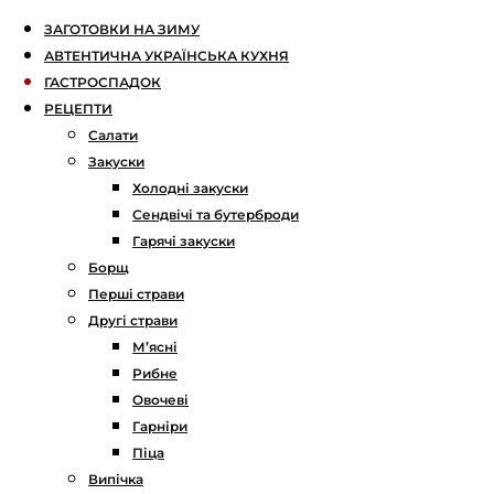
ЗАГОТОВКИ НА ЗИМУ
АВТЕНТИЧНА УКРАЇНСЬКА КУХНЯ
ГАСТРОСПАДОК
РЕЦЕПТИ
Салати
Закуски
Холодні закуски
Сендвічі та бутерброди
Гарячі закуски
Борщ
Перші страви
Другі страви
М’ясні
Рибне
Овочеві
Гарніри
Піца
Випічка