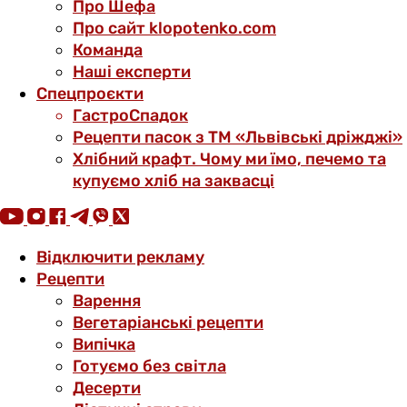
Про Шефа
Про сайт klopotenko.com
Команда
Наші експерти
Спецпроєкти
ГастроСпадок
Рецепти пасок з ТМ «Львівські дріжджі»
Хлібний крафт. Чому ми їмо, печемо та
купуємо хліб на заквасці
Відключити рекламу
Рецепти
Варення
Вегетаріанські рецепти
Випічка
Готуємо без світла
Десерти