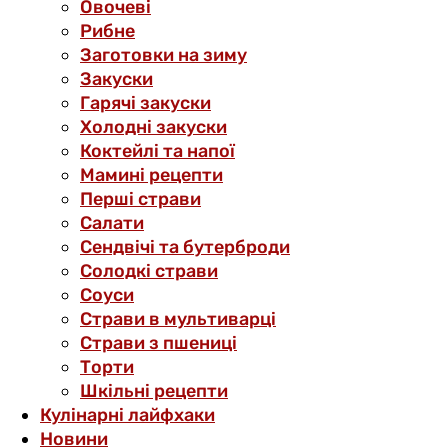
Овочеві
Рибне
Заготовки на зиму
Закуски
Гарячі закуски
Холодні закуски
Коктейлі та напої
Мамині рецепти
Перші страви
Салати
Сендвічі та бутерброди
Солодкі страви
Соуси
Страви в мультиварці
Страви з пшениці
Торти
Шкільні рецепти
Кулінарні лайфхаки
Новини