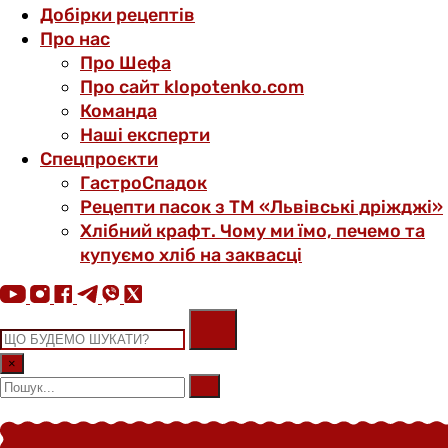
Добірки рецептів
Про нас
Про Шефа
Про сайт klopotenko.com
Команда
Наші експерти
Спецпроєкти
ГастроСпадок
Рецепти пасок з ТМ «Львівські дріжджі»
Хлібний крафт. Чому ми їмо, печемо та
купуємо хліб на заквасці
×