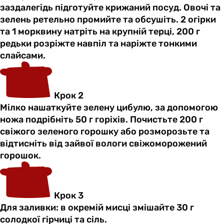
заздалегідь підготуйте крижаний посуд. Овочі та
зелень ретельно промийте та обсушіть. 2 огірки
та 1 морквину натріть на крупній терці, 200 г
редьки розріжте навпіл та наріжте тонкими
слайсами.
Крок 2
Мілко нашаткуйте зелену цибулю, за допомогою
ножа подрібніть 50 г горіхів. Почистьте 200 г
свіжого зеленого горошку або розморозьте та
відтисніть від зайвої вологи свіжоморожений
горошок.
Крок 3
Для заливки: в окремій мисці змішайте 30 г
солодкої гірчиці та сіль.