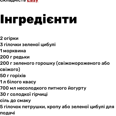
Складність
Easy
Інгредієнти
2 огірки
3 гілочки
зеленої
цибулі
1 морквина
200 г
редьки
200 г
зеленого
горошку (свіжомороженого або
свіжого)
50 г
горіхів
1 л
білого
квасу
700 мл
несолодкого
питного йогурту
30 г
солодкої
гірчиці
сіль до
смаку
5 гілочок
петрушки,
кропу або зеленої цибулі для
подачі