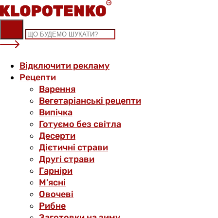
Skip
to
content
Відключити рекламу
Рецепти
Варення
Вегетаріанські рецепти
Випічка
Готуємо без світла
Десерти
Дієтичні страви
Другі страви
Гарніри
М’ясні
Овочеві
Рибне
Заготовки на зиму