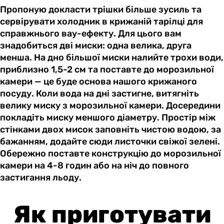
Пропоную докласти трішки більше зусиль та
сервірувати холодник в крижаній тарілці для
справжнього вау-ефекту. Для цього вам
знадобиться дві миски: одна велика, друга
менша. На дно більшої миски налийте трохи води,
приблизно 1,5-2 см та поставте до морозильної
камери — це буде основа нашого крижаного
посуду. Коли вода на дні застигне, витягніть
велику миску з морозильної камери. Досередини
покладіть миску меншого діаметру. Простір між
стінками двох мисок заповніть чистою водою, за
бажанням, додайте сюди листочки свіжої зелені.
Обережно поставте конструкцію до морозильної
камери на 4-8 годин або на ніч до повного
застигання льоду.
Як приготувати