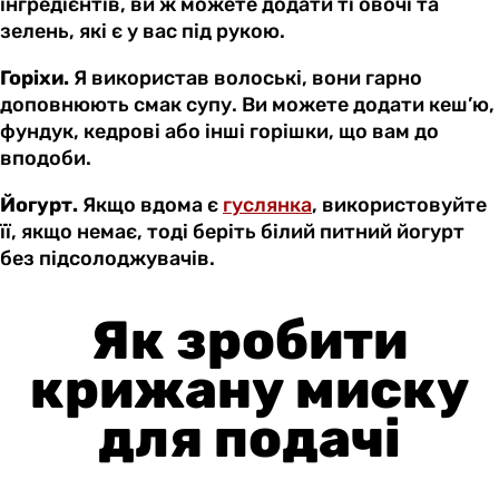
інгредієнтів, ви ж можете додати ті овочі та
зелень, які є у вас під рукою.
Горіхи.
Я використав волоські, вони гарно
доповнюють смак супу. Ви можете додати кеш’ю,
фундук, кедрові або інші горішки, що вам до
вподоби.
Йогурт.
Якщо вдома є
гуслянка
, використовуйте
її, якщо немає, тоді беріть білий питний йогурт
без підсолоджувачів.
Як зробити
крижану миску
для подачі