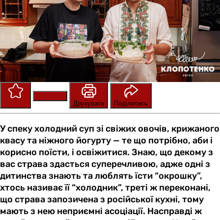
Зберегти
Оцінити
Друкувати
Поділитись
У спеку холодний суп зі свіжих овочів, крижаного
квасу та ніжного йогурту — те що потрібно, аби і
корисно поїсти, і освіжитися. Знаю, що декому з
вас страва здасться суперечливою, адже одні з
дитинства знають та люблять їсти “окрошку”,
хтось називає її “холодник”, треті ж переконані,
що страва запозичена з російської кухні, тому
мають з нею неприємні асоціації. Насправді ж