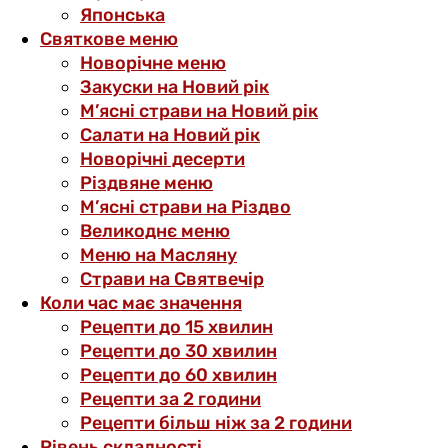
Японська
Святкове меню
Новорічне меню
Закуски на Новий рік
М’ясні страви на Новий рік
Салати на Новий рік
Новорічні десерти
Різдвяне меню
М’ясні страви на Різдво
Великоднє меню
Меню на Масляну
Страви на Святвечір
Коли час має значення
Рецепти до 15 хвилин
Рецепти до 30 хвилин
Рецепти до 60 хвилин
Рецепти за 2 години
Рецепти більш ніж за 2 години
Рівень складності