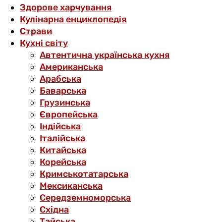
Здорове харчування
Кулінарна енциклопедія
Страви
Кухні світу
Автентична українська кухня
Американська
Арабська
Баварська
Грузинська
Європейська
Індійська
Італійська
Китайська
Корейська
Кримськотатарська
Мексиканська
Середземноморська
Східна
Тайська