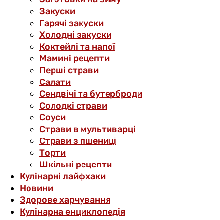
Закуски
Гарячі закуски
Холодні закуски
Коктейлі та напої
Мамині рецепти
Перші страви
Салати
Сендвічі та бутерброди
Солодкі страви
Соуси
Страви в мультиварці
Страви з пшениці
Торти
Шкільні рецепти
Кулінарні лайфхаки
Новини
Здорове харчування
Кулінарна енциклопедія