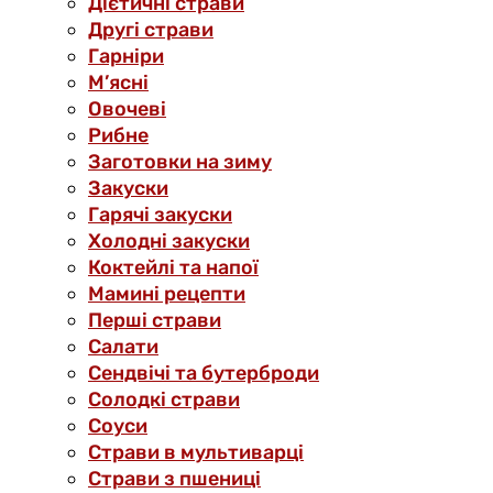
Дієтичні страви
Другі страви
Гарніри
М’ясні
Овочеві
Рибне
Заготовки на зиму
Закуски
Гарячі закуски
Холодні закуски
Коктейлі та напої
Мамині рецепти
Перші страви
Салати
Сендвічі та бутерброди
Солодкі страви
Соуси
Страви в мультиварці
Страви з пшениці