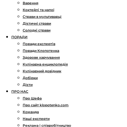
Варення
Коктейлі та напої
Страви в мультиварці
Дієтичні страви
Солодкі страви
ПОРАДИ
Поради експертів
Поради Клопотенка
Здорове харчування
Кулінарна енциклопедія
Кулінарний довідник
Добірки
Дієти
ПРО НАС
Про Шефа
Про сайт klopotenko.com
Команда
Наші експерти
Реклама і співробітництво