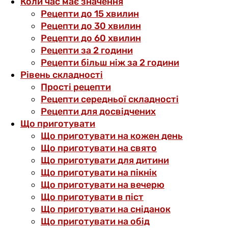
Коли час має значення
Рецепти до 15 хвилин
Рецепти до 30 хвилин
Рецепти до 60 хвилин
Рецепти за 2 години
Рецепти більш ніж за 2 години
Рівень складності
Прості рецепти
Рецепти середньої складності
Рецепти для досвідчених
Що приготувати
Що приготувати на кожен день
Що приготувати на свято
Що приготувати для дитини
Що приготувати на пікнік
Що приготувати на вечерю
Що приготувати в піст
Що приготувати на сніданок
Що приготувати на обід