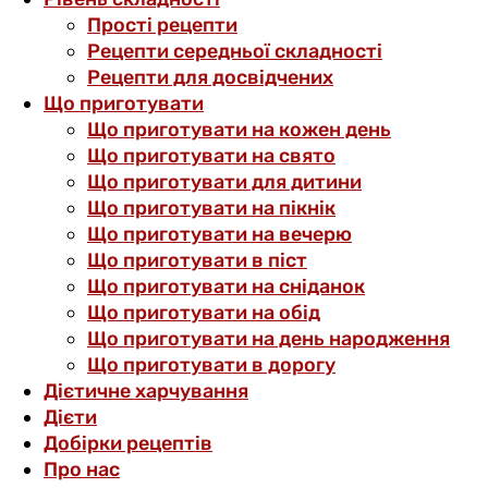
Прості рецепти
Рецепти середньої складності
Рецепти для досвідчених
Що приготувати
Що приготувати на кожен день
Що приготувати на свято
Що приготувати для дитини
Що приготувати на пікнік
Що приготувати на вечерю
Що приготувати в піст
Що приготувати на сніданок
Що приготувати на обід
Що приготувати на день народження
Що приготувати в дорогу
Дієтичне харчування
Дієти
Добірки рецептів
Про нас