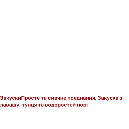
Закуски
Просте та смачне поєднання. Закуска з
лавашу, тунця та водоростей норі