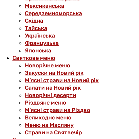
Мексиканська
Середземноморська
Східна
Тайська
Українська
Французька
Японська
Святкове меню
Новорічне меню
Закуски на Новий рік
М’ясні страви на Новий рік
Салати на Новий рік
Новорічні десерти
Різдвяне меню
М’ясні страви на Різдво
Великоднє меню
Меню на Масляну
Страви на Святвечір