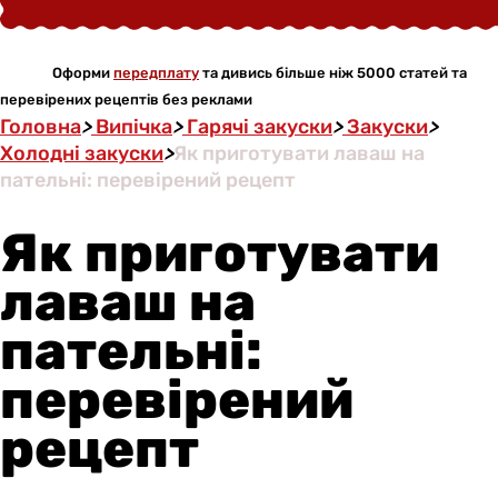
Оформи
передплату
та дивись більше ніж 5000 статей та
перевірених рецептів без реклами
Головна
>
Випічка
>
Гарячі закуски
>
Закуски
>
Холодні закуски
>
Як приготувати лаваш на
пательні: перевірений рецепт
Як приготувати
лаваш на
пательні:
перевірений
рецепт