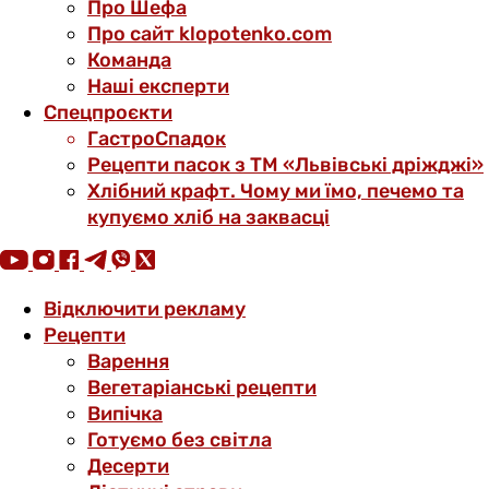
Про Шефа
Про сайт klopotenko.com
Команда
Наші експерти
Спецпроєкти
ГастроСпадок
Рецепти пасок з ТМ «Львівські дріжджі»
Хлібний крафт. Чому ми їмо, печемо та
купуємо хліб на заквасці
Відключити рекламу
Рецепти
Варення
Вегетаріанські рецепти
Випічка
Готуємо без світла
Десерти