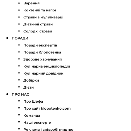
Варення
Коктейлі та напої
Страви в мультиварці
Дієтичні страви
Солодкі страви
ПОРАДИ
Поради експертів
Поради Клопотенка
Здорове харчування
Кулінарна енциклопедія
Кулінарний довідник
Добірки
Дієти
ПРО НАС
Про Шефа
Про сайт klopotenko.com
Команда
Наші експерти
Реклама і співробітництво