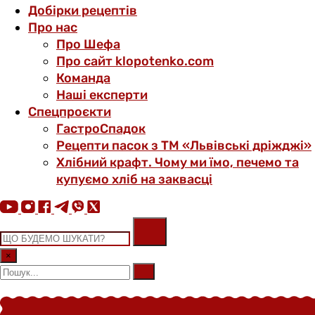
Добірки рецептів
Про нас
Про Шефа
Про сайт klopotenko.com
Команда
Наші експерти
Спецпроєкти
ГастроСпадок
Рецепти пасок з ТМ «Львівські дріжджі»
Хлібний крафт. Чому ми їмо, печемо та
купуємо хліб на заквасці
×