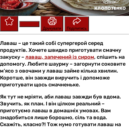
Зберегти
Оцінити
Друкувати
Поділитись
Лаваш – це такий собі супергерой серед
продуктів. Хочете швидко приготувати смачну
закуску –
лаваш, запечений із сиром
, спішить на
допомогу. Любите шаурму – загорнути соковите
м’ясо з овочами у лаваш займе кілька хвилин.
Коротше, він завжди виручить і допоможе
приготувати щось смачненьке.
Як тут не мріяти, аби лаваш завжди був вдома.
Звучить, як план. І він цілком реальний –
приготуємо лаваш в домашніх умовах. Вам
знадобиться лише борошно, сіль та вода.
Скажіть, класно?! Тож нумо готувати лаваш на