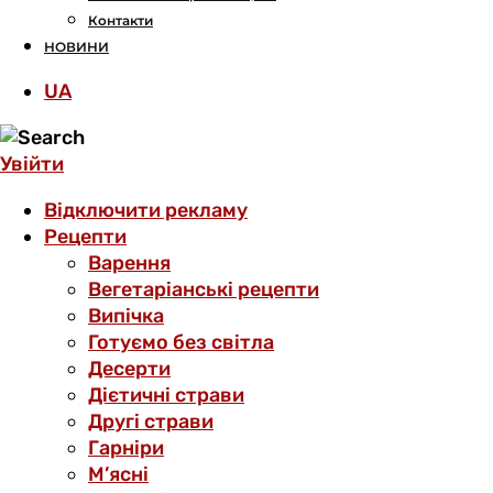
Контакти
НОВИНИ
UA
Увійти
Відключити рекламу
Рецепти
Варення
Вегетаріанські рецепти
Випічка
Готуємо без світла
Десерти
Дієтичні страви
Другі страви
Гарніри
М’ясні