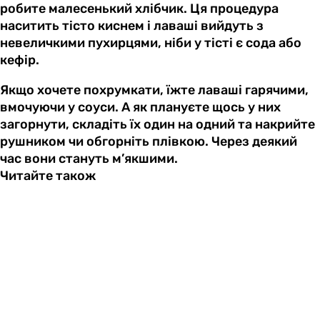
робите малесенький хлібчик. Ця процедура
наситить тісто киснем і лаваші вийдуть з
невеличкими пухирцями, ніби у тісті є сода або
кефір.
Якщо хочете похрумкати, їжте лаваші гарячими,
вмочуючи у соуси. А як плануєте щось у них
загорнути, складіть їх один на одний та накрийте
рушником чи обгорніть плівкою. Через деякий
час вони стануть м’якшими.
Читайте також