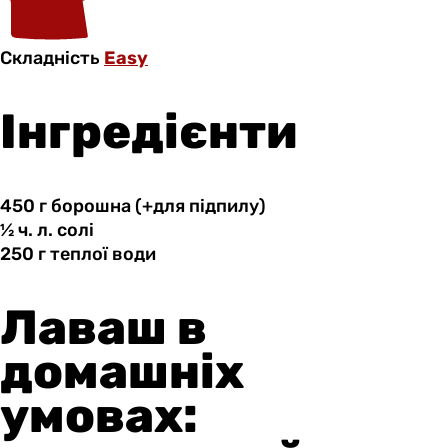
Складність
Easy
Інгредієнти
450 г
борошна
(+для підпилу)
½ ч.
л.
солі
250 г
теплої
води
Лаваш в
домашніх
умовах: