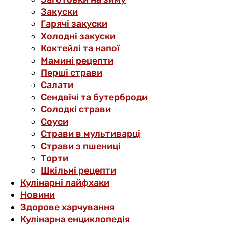
Закуски
Гарячі закуски
Холодні закуски
Коктейлі та напої
Мамині рецепти
Перші страви
Салати
Сендвічі та бутерброди
Солодкі страви
Соуси
Страви в мультиварці
Страви з пшениці
Торти
Шкільні рецепти
Кулінарні лайфхаки
Новини
Здорове харчування
Кулінарна енциклопедія