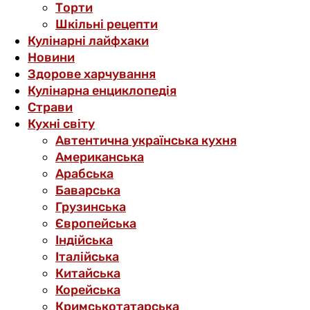
Торти
Шкільні рецепти
Кулінарні лайфхаки
Новини
Здорове харчування
Кулінарна енциклопедія
Страви
Кухні світу
Автентична українська кухня
Американська
Арабська
Баварська
Грузинська
Європейська
Індійська
Італійська
Китайська
Корейська
Кримськотатарська