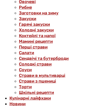
Овочеві
Рибне
Заготовки на зиму
Закуски
Гарячі закуски
Холодні закуски
Коктейлі та напої
Мамині рецепти
Перші страви
Салати
Сендвічі та бутерброди
Солодкі страви
Соуси
Страви в мультиварці
Страви з пшениці
Торти
Шкільні рецепти
Кулінарні лайфхаки
Новини