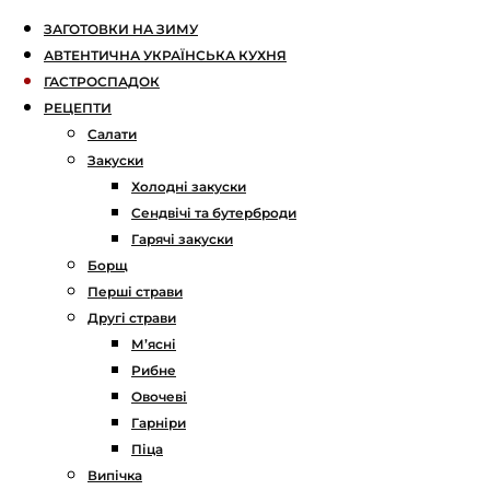
ЗАГОТОВКИ НА ЗИМУ
АВТЕНТИЧНА УКРАЇНСЬКА КУХНЯ
ГАСТРОСПАДОК
РЕЦЕПТИ
Салати
Закуски
Холодні закуски
Сендвічі та бутерброди
Гарячі закуски
Борщ
Перші страви
Другі страви
М’ясні
Рибне
Овочеві
Гарніри
Піца
Випічка