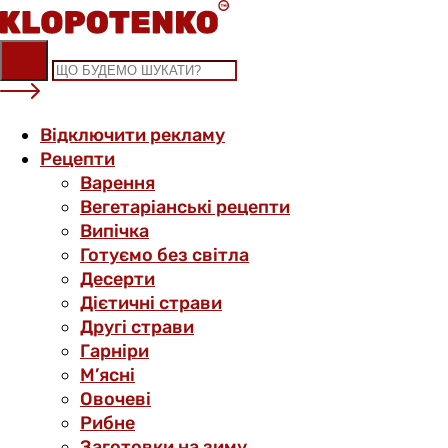
Skip
to
content
Відключити рекламу
Рецепти
Варення
Вегетаріанські рецепти
Випічка
Готуємо без світла
Десерти
Дієтичні страви
Другі страви
Гарніри
М’ясні
Овочеві
Рибне
Заготовки на зиму