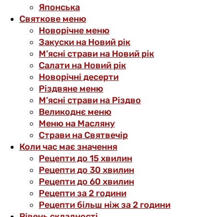
Японська
Святкове меню
Новорічне меню
Закуски на Новий рік
М’ясні страви на Новий рік
Салати на Новий рік
Новорічні десерти
Різдвяне меню
М’ясні страви на Різдво
Великоднє меню
Меню на Масляну
Страви на Святвечір
Коли час має значення
Рецепти до 15 хвилин
Рецепти до 30 хвилин
Рецепти до 60 хвилин
Рецепти за 2 години
Рецепти більш ніж за 2 години
Рівень складності