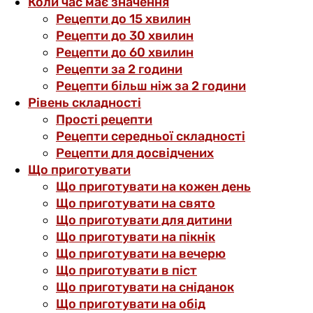
Коли час має значення
Рецепти до 15 хвилин
Рецепти до 30 хвилин
Рецепти до 60 хвилин
Рецепти за 2 години
Рецепти більш ніж за 2 години
Рівень складності
Прості рецепти
Рецепти середньої складності
Рецепти для досвідчених
Що приготувати
Що приготувати на кожен день
Що приготувати на свято
Що приготувати для дитини
Що приготувати на пікнік
Що приготувати на вечерю
Що приготувати в піст
Що приготувати на сніданок
Що приготувати на обід