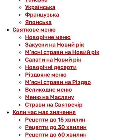
Українська
Французька
Японська
Святкове меню
Новорічне меню
Закуски на Новий рік
М’ясні страви на Новий рік
Салати на Новий рік
Новорічні десерти
Різдвяне меню
М’ясні страви на Різдво
Великоднє меню
Меню на Масляну
Страви на Святвечір
Коли час має значення
Рецепти до 15 хвилин
Рецепти до 30 хвилин
Рецепти до 60 хвилин