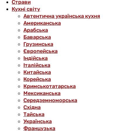
Страви
Кухні світу
Автентична українська кухня
Американська
Арабська
Баварська
Грузинська
Європейська
Індійська
Італійська
Китайська
Корейська
Кримськотатарська
Мексиканська
Середземноморська
Східна
Тайська
Українська
Французька