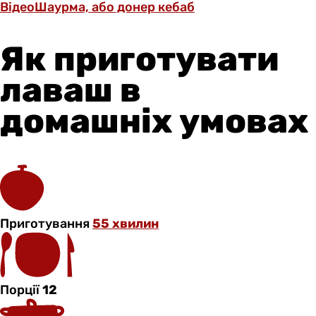
Відео
Шаурма, або донер кебаб
Як приготувати
лаваш в
домашніх умовах
Приготування
55 хвилин
Порції
12