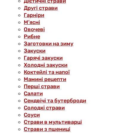
Дієтичні страви
Другі страви
Гарніри
М’ясні
Овочеві
Рибне
Заготовки на зиму
Закуски
Гарячі закуски
Холодні закуски
Коктейлі та напої
Мамині рецепти
Перші страви
Салати
Сендвічі та бутерброди
Солодкі страви
Соуси
Страви в мультиварці
Страви з пшениці