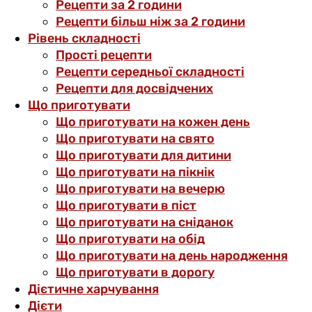
Рецепти за 2 години
Рецепти більш ніж за 2 години
Рівень складності
Прості рецепти
Рецепти середньої складності
Рецепти для досвідчених
Що приготувати
Що приготувати на кожен день
Що приготувати на свято
Що приготувати для дитини
Що приготувати на пікнік
Що приготувати на вечерю
Що приготувати в піст
Що приготувати на сніданок
Що приготувати на обід
Що приготувати на день народження
Що приготувати в дорогу
Дієтичне харчування
Дієти