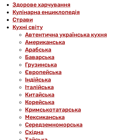
Здорове харчування
Кулінарна енциклопедія
Страви
Кухні світу
Автентична українська кухня
Американська
Арабська
Баварська
Грузинська
Європейська
Індійська
Італійська
Китайська
Корейська
Кримськотатарська
Мексиканська
Середземноморська
Східна
Тайська