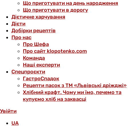
Що приготувати на день народження
Що приготувати в дорогу
Дієтичне харчування
Дієти
Добірки рецептів
Про нас
Про Шефа
Про сайт klopotenko.com
Команда
Наші експерти
Спецпроєкти
ГастроСпадок
Рецепти пасок з ТМ «Львівські дріжджі»
Хлібний крафт. Чому ми їмо, печемо та
купуємо хліб на заквасці
Увійти
UA