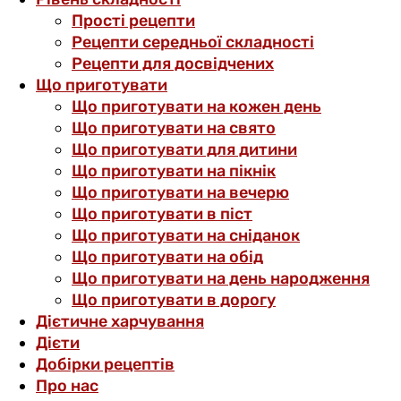
Прості рецепти
Рецепти середньої складності
Рецепти для досвідчених
Що приготувати
Що приготувати на кожен день
Що приготувати на свято
Що приготувати для дитини
Що приготувати на пікнік
Що приготувати на вечерю
Що приготувати в піст
Що приготувати на сніданок
Що приготувати на обід
Що приготувати на день народження
Що приготувати в дорогу
Дієтичне харчування
Дієти
Добірки рецептів
Про нас