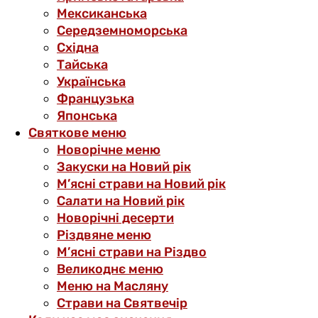
Мексиканська
Середземноморська
Східна
Тайська
Українська
Французька
Японська
Святкове меню
Новорічне меню
Закуски на Новий рік
М’ясні страви на Новий рік
Салати на Новий рік
Новорічні десерти
Різдвяне меню
М’ясні страви на Різдво
Великоднє меню
Меню на Масляну
Страви на Святвечір