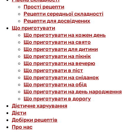
Прості рецепти
Рецепти середньої складності
Рецепти для досвідчених
Що приготувати
Що приготувати на кожен день
Що приготувати на свято
Що приготувати для дитини
Що приготувати на пікнік
Що приготувати на вечерю
Що приготувати в піст
Що приготувати на сніданок
Що приготувати на обід
Що приготувати на день народження
Що приготувати в дорогу
Дієтичне харчування
Дієти
Добірки рецептів
Про нас