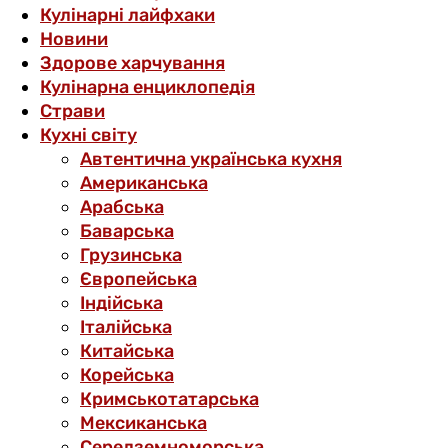
Кулінарні лайфхаки
Новини
Здорове харчування
Кулінарна енциклопедія
Страви
Кухні світу
Автентична українська кухня
Американська
Арабська
Баварська
Грузинська
Європейська
Індійська
Італійська
Китайська
Корейська
Кримськотатарська
Мексиканська
Середземноморська