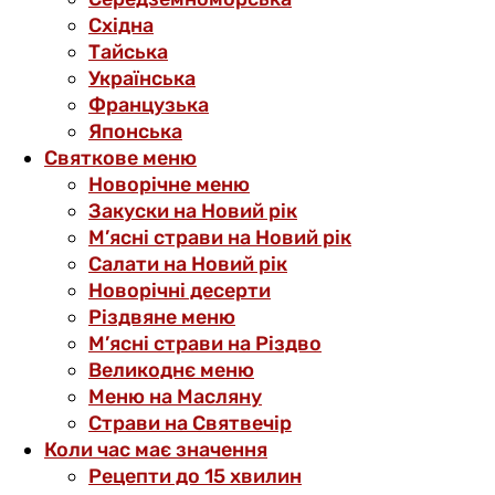
Східна
Тайська
Українська
Французька
Японська
Святкове меню
Новорічне меню
Закуски на Новий рік
М’ясні страви на Новий рік
Салати на Новий рік
Новорічні десерти
Різдвяне меню
М’ясні страви на Різдво
Великоднє меню
Меню на Масляну
Страви на Святвечір
Коли час має значення
Рецепти до 15 хвилин