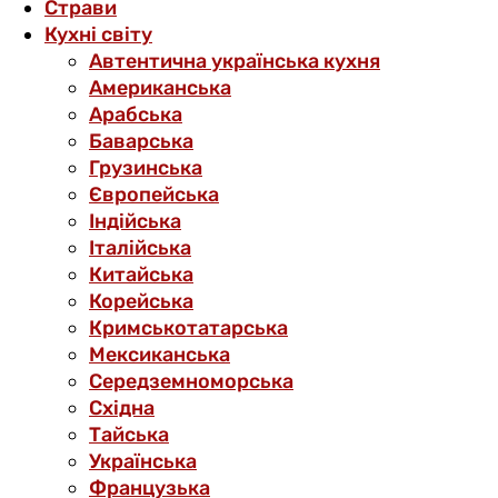
Страви
Кухні світу
Автентична українська кухня
Американська
Арабська
Баварська
Грузинська
Європейська
Індійська
Італійська
Китайська
Корейська
Кримськотатарська
Мексиканська
Середземноморська
Східна
Тайська
Українська
Французька