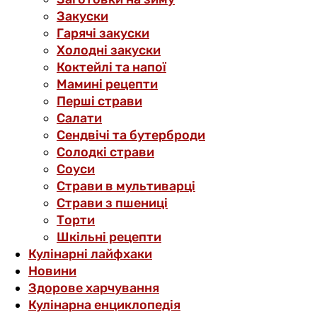
Закуски
Гарячі закуски
Холодні закуски
Коктейлі та напої
Мамині рецепти
Перші страви
Салати
Сендвічі та бутерброди
Солодкі страви
Соуси
Страви в мультиварці
Страви з пшениці
Торти
Шкільні рецепти
Кулінарні лайфхаки
Новини
Здорове харчування
Кулінарна енциклопедія