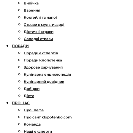
Випічка
Варення
Коктейлі та напої
Страви в мультиварці
Дієтичні страви
Солодкі страви
ПОРАДИ
Поради експертів
Поради Клопотенка
Здорове харчування
Кулінарна енциклопедія
Кулінарний довідник
Добірки
Дієти
ПРО НАС
Про Шефа
Про сайт klopotenko.com
Команда
Наші експерти