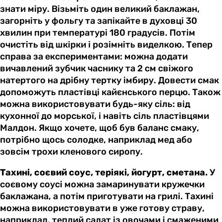
знати міру. Візьміть один великий баклажан,
загорніть у фольгу та запікайте в духовці 30
хвилин при температурі 180 градусів. Потім
очистіть від шкірки і розімніть виделкою. Тепер
справа за експериментами: можна додати
вичавлений зубчик часнику та 2 см свіжого
натертого на дрібну тертку імбиру. Довести смак
допоможуть пластівці кайєнського перцю. Також
можна використовувати будь-яку сіль: від
кухонної до морської, і навіть сіль пластівцями
Малдон. Якщо хочете, щоб був баланс смаку,
потрібно щось солодке, наприклад мед або
зовсім трохи кленового сиропу.
Тахині, соєвий соус, теріякі, йогурт, сметана.
У
соєвому соусі можна замаринувати кружечки
баклажана, а потім приготувати на грилі. Тахині
можна використовувати в уже готову страву,
наприклад, теплий салат із овочами і смаженими