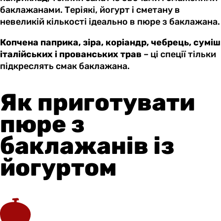
баклажанами. Теріякі, йогурт і сметану в
невеликій кількості ідеально в пюре з баклажана.
Копчена паприка, зіра, коріандр, чебрець, суміш
італійських і прованських трав
– ці спеції тільки
підкреслять смак баклажана.
Як приготувати
пюре з
баклажанів із
йогуртом