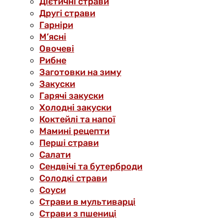
Дієтичні страви
Другі страви
Гарніри
М’ясні
Овочеві
Рибне
Заготовки на зиму
Закуски
Гарячі закуски
Холодні закуски
Коктейлі та напої
Мамині рецепти
Перші страви
Салати
Сендвічі та бутерброди
Солодкі страви
Соуси
Страви в мультиварці
Страви з пшениці