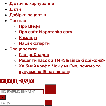
Дієтичне харчування
Дієти
Добірки рецептів
Про нас
Про Шефа
Про сайт klopotenko.com
Команда
Наші експерти
Спецпроєкти
ГастроСпадок
Рецепти пасок з ТМ «Львівські дріжджі»
Хлібний крафт. Чому ми їмо, печемо та
купуємо хліб на заквасці
×