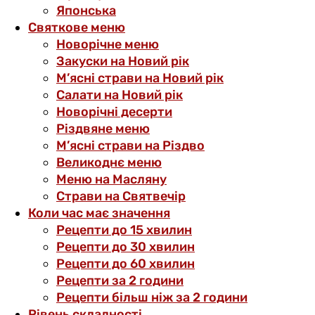
Японська
Святкове меню
Новорічне меню
Закуски на Новий рік
М’ясні страви на Новий рік
Салати на Новий рік
Новорічні десерти
Різдвяне меню
М’ясні страви на Різдво
Великоднє меню
Меню на Масляну
Страви на Святвечір
Коли час має значення
Рецепти до 15 хвилин
Рецепти до 30 хвилин
Рецепти до 60 хвилин
Рецепти за 2 години
Рецепти більш ніж за 2 години
Рівень складності