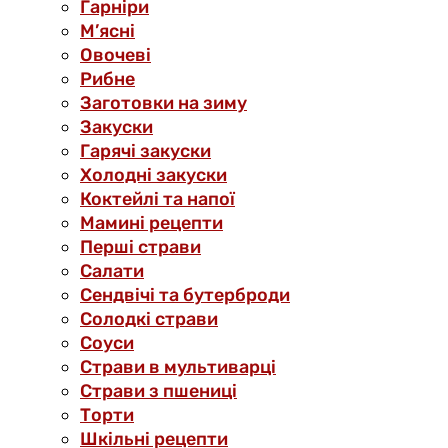
Гарніри
М’ясні
Овочеві
Рибне
Заготовки на зиму
Закуски
Гарячі закуски
Холодні закуски
Коктейлі та напої
Мамині рецепти
Перші страви
Салати
Сендвічі та бутерброди
Солодкі страви
Соуси
Страви в мультиварці
Страви з пшениці
Торти
Шкільні рецепти