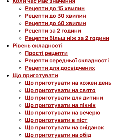
Коли час має значення
Рецепти до 15 хвилин
Рецепти до 30 хвилин
Рецепти до 60 хвилин
Рецепти за 2 години
Рецепти більш ніж за 2 години
Рівень складності
Прості рецепти
Рецепти середньої складності
Рецепти для досвідчених
Що приготувати
Що приготувати на кожен день
Що приготувати на свято
Що приготувати для дитини
Що приготувати на пікнік
Що приготувати на вечерю
Що приготувати в піст
Що приготувати на сніданок
Що приготувати на обід