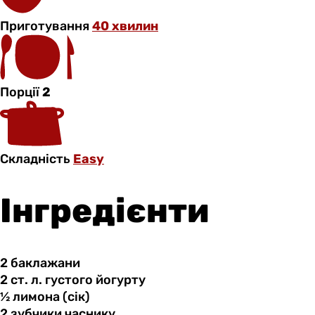
Приготування
40 хвилин
Порції
2
Складність
Easy
Інгредієнти
2 баклажани
2 ст.
л.
густого йогурту
½ лимона
(сік)
2 зубчики
часнику