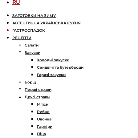
RU
ЗАГОТОВКИ НА ЗИМУ
АВТЕНТИЧНА УКРАЇНСЬКА КУХНЯ
ГАСТРОСПАДОК
РЕЦЕПТИ
Салати
Закуски
Холодні закуски
Сендвічі та бутерброди
Гарячі закуски
Борщ
Перші страви
Другі страви
М’ясні
Рибне
Овочеві
Гарніри
Піца