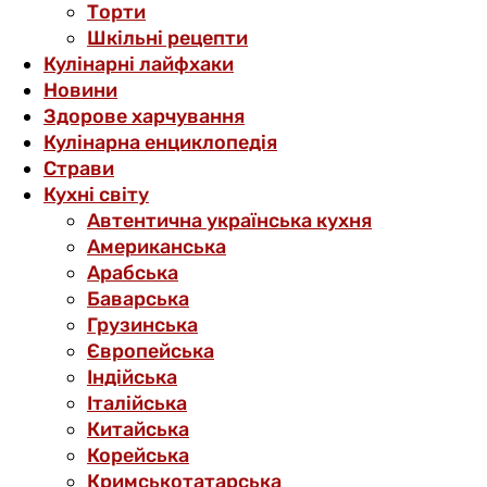
Торти
Шкільні рецепти
Кулінарні лайфхаки
Новини
Здорове харчування
Кулінарна енциклопедія
Страви
Кухні світу
Автентична українська кухня
Американська
Арабська
Баварська
Грузинська
Європейська
Індійська
Італійська
Китайська
Корейська
Кримськотатарська