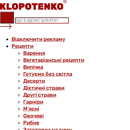
Skip
to
content
Відключити рекламу
Рецепти
Варення
Вегетаріанські рецепти
Випічка
Готуємо без світла
Десерти
Дієтичні страви
Другі страви
Гарніри
М’ясні
Овочеві
Рибне
Заготовки на зиму