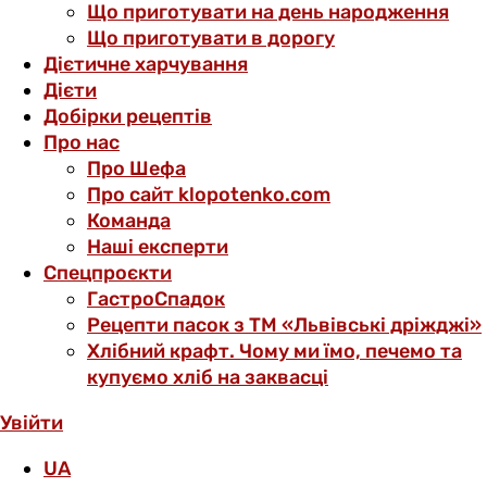
Що приготувати на день народження
Що приготувати в дорогу
Дієтичне харчування
Дієти
Добірки рецептів
Про нас
Про Шефа
Про сайт klopotenko.com
Команда
Наші експерти
Спецпроєкти
ГастроСпадок
Рецепти пасок з ТМ «Львівські дріжджі»
Хлібний крафт. Чому ми їмо, печемо та
купуємо хліб на заквасці
Увійти
UA