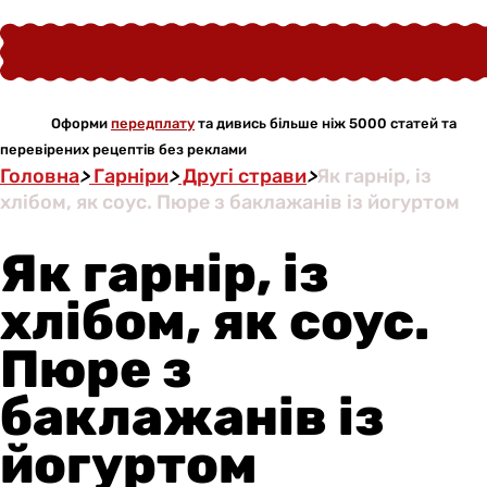
Оформи
передплату
та дивись більше ніж 5000 статей та
перевірених рецептів без реклами
Головна
>
Гарніри
>
Другі страви
>
Як гарнір, із
хлібом, як соус. Пюре з баклажанів із йогуртом
Як гарнір, із
хлібом, як соус.
Пюре з
баклажанів із
йогуртом