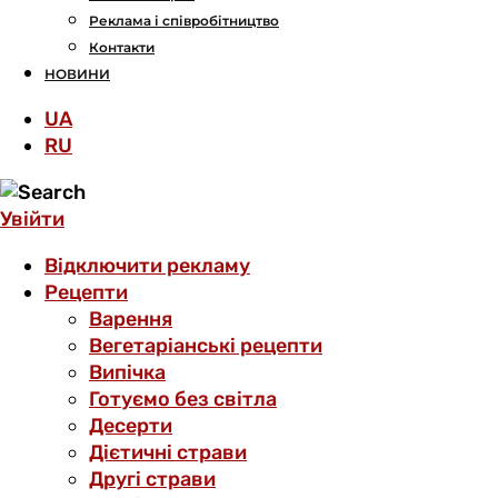
Реклама і співробітництво
Контакти
НОВИНИ
UA
RU
Увійти
Відключити рекламу
Рецепти
Варення
Вегетаріанські рецепти
Випічка
Готуємо без світла
Десерти
Дієтичні страви
Другі страви