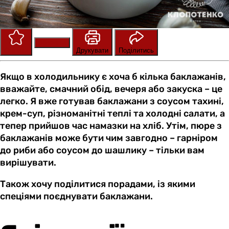
Зберегти
Оцінити
Друкувати
Поділитись
Якщо в холодильнику є хоча б кілька баклажанів,
вважайте, смачний обід, вечеря або закуска – це
легко. Я вже готував баклажани з соусом тахині,
крем-суп, різноманітні теплі та холодні салати, а
тепер прийшов час намазки на хліб. Утім, пюре з
баклажанів може бути чим завгодно – гарніром
до риби або соусом до шашлику – тільки вам
вирішувати.
Також хочу поділитися порадами, із якими
спеціями поєднувати баклажани.