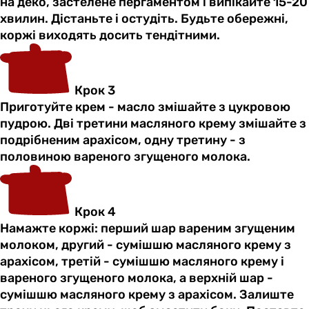
на деко, застелене пергаментом і випікайте 15-20
хвилин. Дістаньте і остудіть. Будьте обережні,
коржі виходять досить тендітними.
Крок 3
Приготуйте крем - масло змішайте з цукровою
пудрою. Дві третини масляного крему змішайте з
подрібненим арахісом, одну третину - з
половиною вареного згущеного молока.
Крок 4
Намажте коржі: перший шар вареним згущеним
молоком, другий - сумішшю масляного крему з
арахісом, третій - сумішшю масляного крему і
вареного згущеного молока, а верхній шар -
сумішшю масляного крему з арахісом. Залиште