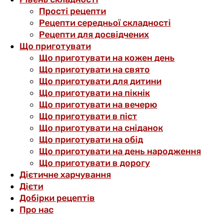
Прості рецепти
Рецепти середньої складності
Рецепти для досвідчених
Що приготувати
Що приготувати на кожен день
Що приготувати на свято
Що приготувати для дитини
Що приготувати на пікнік
Що приготувати на вечерю
Що приготувати в піст
Що приготувати на сніданок
Що приготувати на обід
Що приготувати на день народження
Що приготувати в дорогу
Дієтичне харчування
Дієти
Добірки рецептів
Про нас