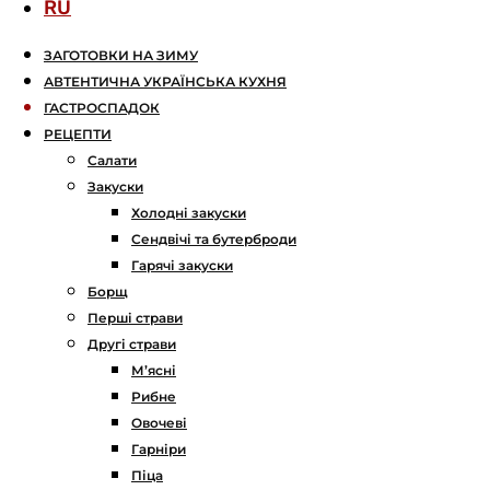
RU
ЗАГОТОВКИ НА ЗИМУ
АВТЕНТИЧНА УКРАЇНСЬКА КУХНЯ
ГАСТРОСПАДОК
РЕЦЕПТИ
Салати
Закуски
Холодні закуски
Сендвічі та бутерброди
Гарячі закуски
Борщ
Перші страви
Другі страви
М’ясні
Рибне
Овочеві
Гарніри
Піца