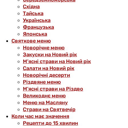
Східна
Тайська
Українська
Французька
Японська
Святкове меню
Новорічне меню
Закуски на Новий рік
М’ясні страви на Новий рік
Салати на Новий рік
Новорічні десерти
Різдвяне меню
М’ясні страви на Різдво
Великоднє меню
Меню на Масляну
Страви на Святвечір
Коли час має значення
Рецепти до 15 хвилин