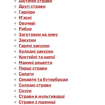
Дієтичні страви
Другі страви
Гарніри
М’ясні
Овочеві
Рибне
Заготовки на зиму
Закуски
Гарячі закуски
Холодні закуски
Коктейлі та напої
Мамині рецепти
Перші страви
Салати
Сендвічі та бутерброди
Солодкі страви
Соуси
Страви в мультиварці
Страви з пшениці