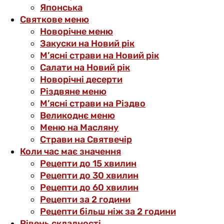
Японська
Святкове меню
Новорічне меню
Закуски на Новий рік
М’ясні страви на Новий рік
Салати на Новий рік
Новорічні десерти
Різдвяне меню
М’ясні страви на Різдво
Великоднє меню
Меню на Масляну
Страви на Святвечір
Коли час має значення
Рецепти до 15 хвилин
Рецепти до 30 хвилин
Рецепти до 60 хвилин
Рецепти за 2 години
Рецепти більш ніж за 2 години
Рівень складності