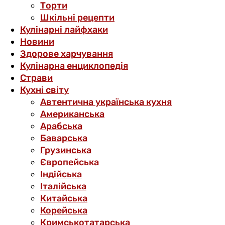
Торти
Шкільні рецепти
Кулінарні лайфхаки
Новини
Здорове харчування
Кулінарна енциклопедія
Страви
Кухні світу
Автентична українська кухня
Американська
Арабська
Баварська
Грузинська
Європейська
Індійська
Італійська
Китайська
Корейська
Кримськотатарська