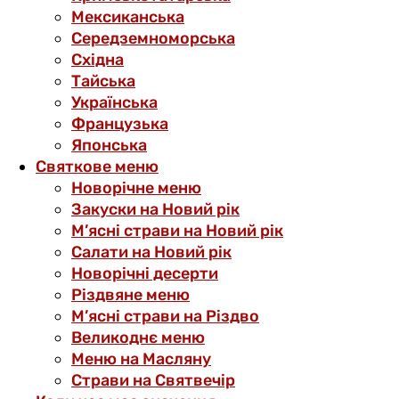
Мексиканська
Середземноморська
Східна
Тайська
Українська
Французька
Японська
Святкове меню
Новорічне меню
Закуски на Новий рік
М’ясні страви на Новий рік
Салати на Новий рік
Новорічні десерти
Різдвяне меню
М’ясні страви на Різдво
Великоднє меню
Меню на Масляну
Страви на Святвечір