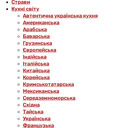
Страви
Кухні світу
Автентична українська кухня
Американська
Арабська
Баварська
Грузинська
Європейська
Індійська
Італійська
Китайська
Корейська
Кримськотатарська
Мексиканська
Середземноморська
Східна
Тайська
Українська
Французька