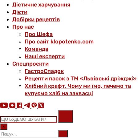
Дієтичне харчування
Дієти
Добірки рецептів
Про нас
Про Шефа
Про сайт klopotenko.com
Команда
Наші експерти
Спецпроєкти
ГастроСпадок
Рецепти пасок з ТМ «Львівські дріжджі»
Хлібний крафт. Чому ми їмо, печемо та
купуємо хліб на заквасці
×