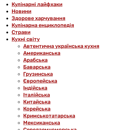
Кулінарні лайфхаки
Новини
Здорове харчування
Кулінарна енциклопедія
Страви
Кухні світу
Автентична українська кухня
Американська
Арабська
Баварська
Грузинська
Європейська
Індійська
Італійська
Китайська
Корейська
Кримськотатарська
Мексиканська
Середземноморська