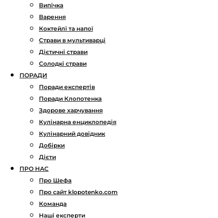
Випічка
Варення
Коктейлі та напої
Страви в мультиварці
Дієтичні страви
Солодкі страви
ПОРАДИ
Поради експертів
Поради Клопотенка
Здорове харчування
Кулінарна енциклопедія
Кулінарний довідник
Добірки
Дієти
ПРО НАС
Про Шефа
Про сайт klopotenko.com
Команда
Наші експерти