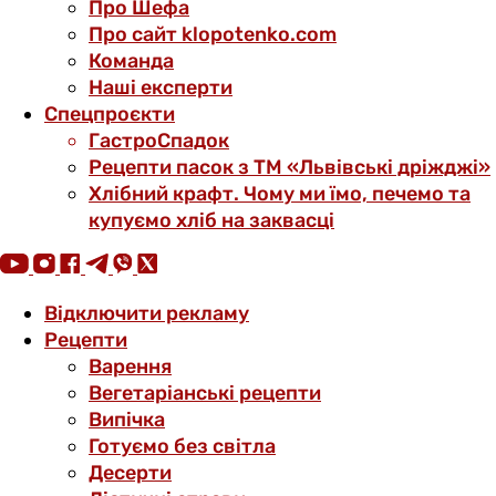
Про Шефа
Про сайт klopotenko.com
Команда
Наші експерти
Спецпроєкти
ГастроСпадок
Рецепти пасок з ТМ «Львівські дріжджі»
Хлібний крафт. Чому ми їмо, печемо та
купуємо хліб на заквасці
Відключити рекламу
Рецепти
Варення
Вегетаріанські рецепти
Випічка
Готуємо без світла
Десерти