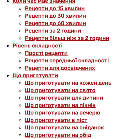
Коли час має значення
Рецепти до 15 хвилин
Рецепти до 30 хвилин
Рецепти до 60 хвилин
Рецепти за 2 години
Рецепти більш ніж за 2 години
Рівень складності
Прості рецепти
Рецепти середньої складності
Рецепти для досвідчених
Що приготувати
Що приготувати на кожен день
Що приготувати на свято
Що приготувати для дитини
Що приготувати на пікнік
Що приготувати на вечерю
Що приготувати в піст
Що приготувати на сніданок
Що приготувати на обід