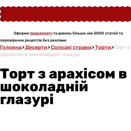
Оформи
передплату
та дивись більше ніж 5000 статей та
перевірених рецептів без реклами
Головна
>
Десерти
>
Солодкі страви
>
Торти
>
Торт з
арахісом в шоколадній глазурі
Торт з арахісом в
шоколадній
глазурі