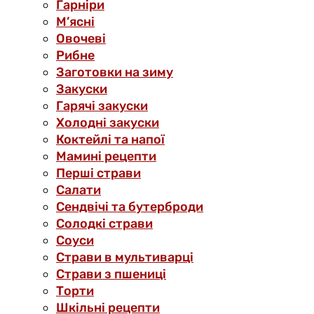
Гарніри
М’ясні
Овочеві
Рибне
Заготовки на зиму
Закуски
Гарячі закуски
Холодні закуски
Коктейлі та напої
Мамині рецепти
Перші страви
Салати
Сендвічі та бутерброди
Солодкі страви
Соуси
Страви в мультиварці
Страви з пшениці
Торти
Шкільні рецепти