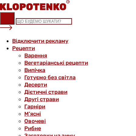
Skip
to
content
Відключити рекламу
Рецепти
Варення
Вегетаріанські рецепти
Випічка
Готуємо без світла
Десерти
Дієтичні страви
Другі страви
Гарніри
М’ясні
Овочеві
Рибне
Заготовки на зиму