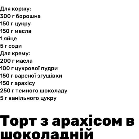
Для коржу:
300 г
борошна
150 г
цукру
150 г
масла
1 яйце
5 г
соди
Для крему:
200 г
масла
100 г
цукрової
пудри
150 г
вареної
згущівки
150 г
арахісу
250 г
темного
шоколаду
5 г
ванільного
цукру
Торт з арахісом в
шоколадній