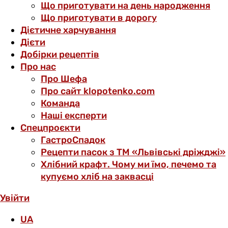
Що приготувати на день народження
Що приготувати в дорогу
Дієтичне харчування
Дієти
Добірки рецептів
Про нас
Про Шефа
Про сайт klopotenko.com
Команда
Наші експерти
Спецпроєкти
ГастроСпадок
Рецепти пасок з ТМ «Львівські дріжджі»
Хлібний крафт. Чому ми їмо, печемо та
купуємо хліб на заквасці
Увійти
UA