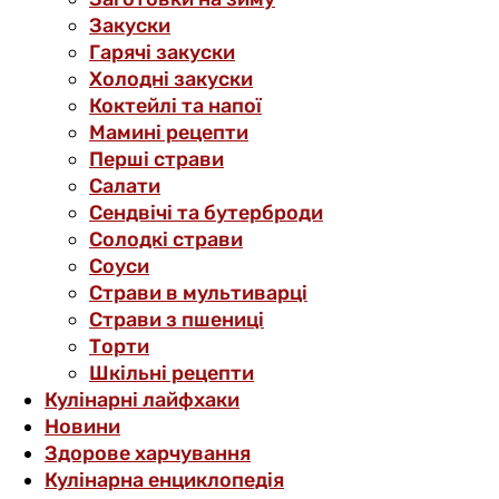
Закуски
Гарячі закуски
Холодні закуски
Коктейлі та напої
Мамині рецепти
Перші страви
Салати
Сендвічі та бутерброди
Солодкі страви
Соуси
Страви в мультиварці
Страви з пшениці
Торти
Шкільні рецепти
Кулінарні лайфхаки
Новини
Здорове харчування
Кулінарна енциклопедія