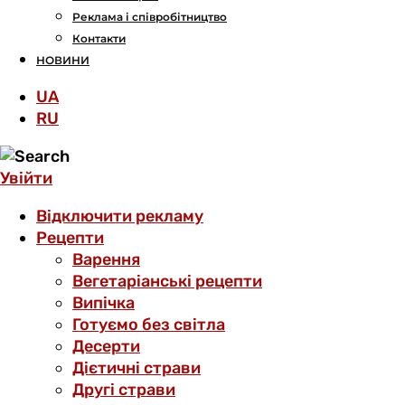
Реклама і співробітництво
Контакти
НОВИНИ
UA
RU
Увійти
Відключити рекламу
Рецепти
Варення
Вегетаріанські рецепти
Випічка
Готуємо без світла
Десерти
Дієтичні страви
Другі страви