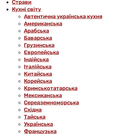
Страви
Кухні світу
Автентична українська кухня
Американська
Арабська
Баварська
Грузинська
Європейська
Індійська
Італійська
Китайська
Корейська
Кримськотатарська
Мексиканська
Середземноморська
Східна
Тайська
Українська
Французька