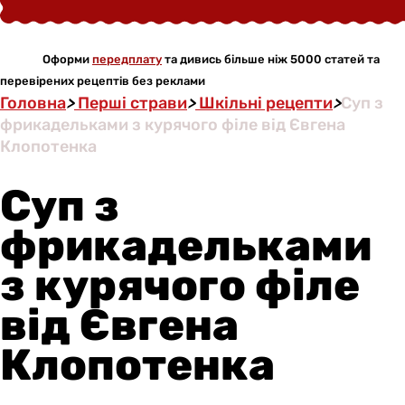
Оформи
передплату
та дивись більше ніж 5000 статей та
перевірених рецептів без реклами
Головна
>
Перші страви
>
Шкільні рецепти
>
Суп з
фрикадельками з курячого філе від Євгена
Клопотенка
Суп з
фрикадельками
з курячого філе
від Євгена
Клопотенка