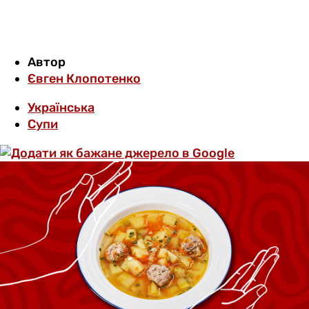
Автор
Євген Клопотенко
Українська
Супи