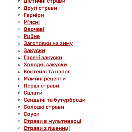
Дієтичні страви
Другі страви
Гарніри
М’ясні
Овочеві
Рибне
Заготовки на зиму
Закуски
Гарячі закуски
Холодні закуски
Коктейлі та напої
Мамині рецепти
Перші страви
Салати
Сендвічі та бутерброди
Солодкі страви
Соуси
Страви в мультиварці
Страви з пшениці