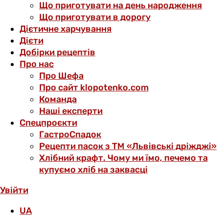
Що приготувати на день народження
Що приготувати в дорогу
Дієтичне харчування
Дієти
Добірки рецептів
Про нас
Про Шефа
Про сайт klopotenko.com
Команда
Наші експерти
Спецпроєкти
ГастроСпадок
Рецепти пасок з ТМ «Львівські дріжджі»
Хлібний крафт. Чому ми їмо, печемо та
купуємо хліб на заквасці
Увійти
UA