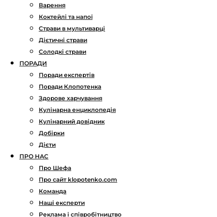
Варення
Коктейлі та напої
Страви в мультиварці
Дієтичні страви
Солодкі страви
ПОРАДИ
Поради експертів
Поради Клопотенка
Здорове харчування
Кулінарна енциклопедія
Кулінарний довідник
Добірки
Дієти
ПРО НАС
Про Шефа
Про сайт klopotenko.com
Команда
Наші експерти
Реклама і співробітництво