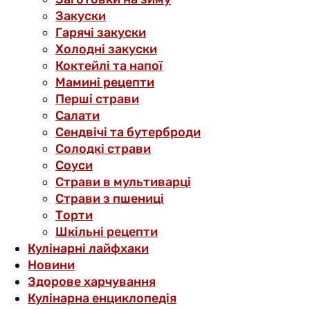
Закуски
Гарячі закуски
Холодні закуски
Коктейлі та напої
Мамині рецепти
Перші страви
Салати
Сендвічі та бутерброди
Солодкі страви
Соуси
Страви в мультиварці
Страви з пшениці
Торти
Шкільні рецепти
Кулінарні лайфхаки
Новини
Здорове харчування
Кулінарна енциклопедія