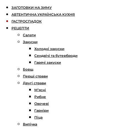
ЗАГОТОВКИ НА ЗИМУ
АВТЕНТИЧНА УКРАЇНСЬКА КУХНЯ
ГАСТРОСПАДОК
РЕЦЕПТИ
Салати
Закуски
Холодні закуски
Сендвічі та бутерброди
Гарячі закуски
Борщ
Перші страви
Другі страви
М’ясні
Рибне
Овочеві
Гарніри
Піца
Випічка