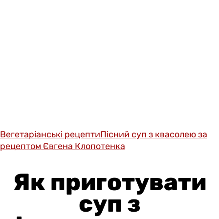
Вегетаріанські рецепти
Пісний суп з квасолею за
рецептом Євгена Клопотенка
Як приготувати
суп з