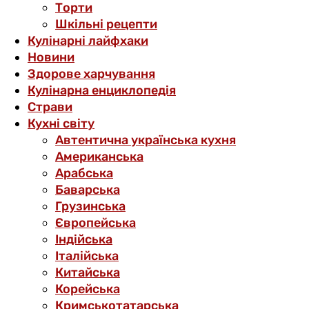
Торти
Шкільні рецепти
Кулінарні лайфхаки
Новини
Здорове харчування
Кулінарна енциклопедія
Страви
Кухні світу
Автентична українська кухня
Американська
Арабська
Баварська
Грузинська
Європейська
Індійська
Італійська
Китайська
Корейська
Кримськотатарська