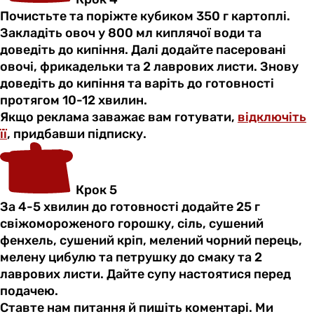
Почистьте та поріжте кубиком 350 г картоплі.
Закладіть овоч у 800 мл киплячої води та
доведіть до кипіння. Далі додайте пасеровані
овочі, фрикадельки та 2 лаврових листи. Знову
доведіть до кипіння та варіть до готовності
протягом 10-12 хвилин.
Якщо реклама заважає вам готувати,
відключіть
її
, придбавши підписку.
Крок 5
За 4-5 хвилин до готовності додайте 25 г
свіжомороженого горошку, сіль, сушений
фенхель, сушений кріп, мелений чорний перець,
мелену цибулю та петрушку до смаку та 2
лаврових листи. Дайте супу настоятися перед
подачею.
Ставте нам питання й пишіть коментарі. Ми