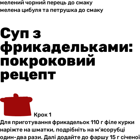
мелений чорний
перець
до смаку
мелена цибуля
та
петрушка до смаку
Суп з
фрикадельками:
покроковий
рецепт
Крок 1
Для приготування фрикадельок 110 г філе курки
наріжте на шматки, подрібніть на м’ясорубці
один-два рази. Далі додайте до фаршу 15 г січеної