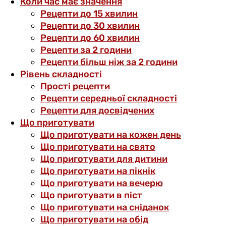
Коли час має значення
Рецепти до 15 хвилин
Рецепти до 30 хвилин
Рецепти до 60 хвилин
Рецепти за 2 години
Рецепти більш ніж за 2 години
Рівень складності
Прості рецепти
Рецепти середньої складності
Рецепти для досвідчених
Що приготувати
Що приготувати на кожен день
Що приготувати на свято
Що приготувати для дитини
Що приготувати на пікнік
Що приготувати на вечерю
Що приготувати в піст
Що приготувати на сніданок
Що приготувати на обід