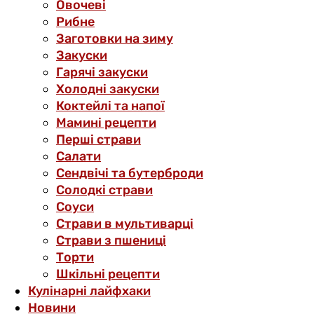
Овочеві
Рибне
Заготовки на зиму
Закуски
Гарячі закуски
Холодні закуски
Коктейлі та напої
Мамині рецепти
Перші страви
Салати
Сендвічі та бутерброди
Солодкі страви
Соуси
Страви в мультиварці
Страви з пшениці
Торти
Шкільні рецепти
Кулінарні лайфхаки
Новини