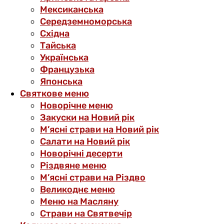
Мексиканська
Середземноморська
Східна
Тайська
Українська
Французька
Японська
Святкове меню
Новорічне меню
Закуски на Новий рік
М’ясні страви на Новий рік
Салати на Новий рік
Новорічні десерти
Різдвяне меню
М’ясні страви на Різдво
Великоднє меню
Меню на Масляну
Страви на Святвечір