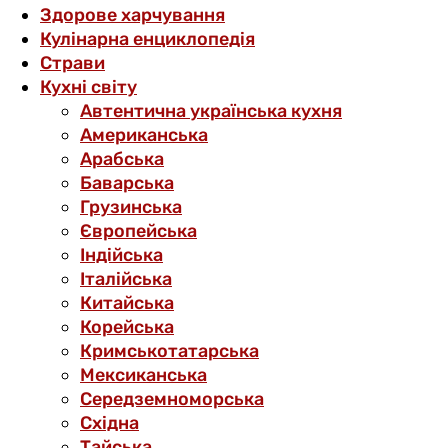
Здорове харчування
Кулінарна енциклопедія
Страви
Кухні світу
Автентична українська кухня
Американська
Арабська
Баварська
Грузинська
Європейська
Індійська
Італійська
Китайська
Корейська
Кримськотатарська
Мексиканська
Середземноморська
Східна
Тайська