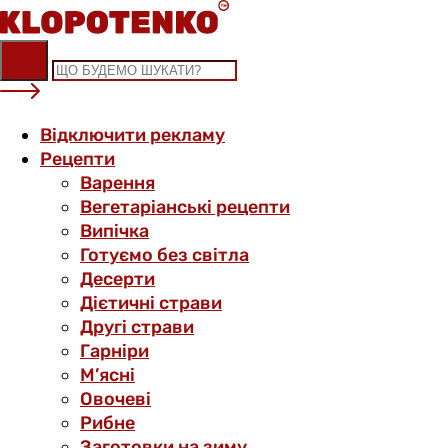
Skip
to
content
Відключити рекламу
Рецепти
Варення
Вегетаріанські рецепти
Випічка
Готуємо без світла
Десерти
Дієтичні страви
Другі страви
Гарніри
М’ясні
Овочеві
Рибне
Заготовки на зиму