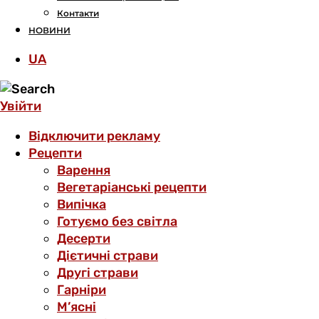
Контакти
НОВИНИ
UA
Увійти
Відключити рекламу
Рецепти
Варення
Вегетаріанські рецепти
Випічка
Готуємо без світла
Десерти
Дієтичні страви
Другі страви
Гарніри
М’ясні