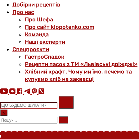
Добірки рецептів
Про нас
Про Шефа
Про сайт klopotenko.com
Команда
Наші експерти
Спецпроєкти
ГастроСпадок
Рецепти пасок з ТМ «Львівські дріжджі»
Хлібний крафт. Чому ми їмо, печемо та
купуємо хліб на заквасці
×