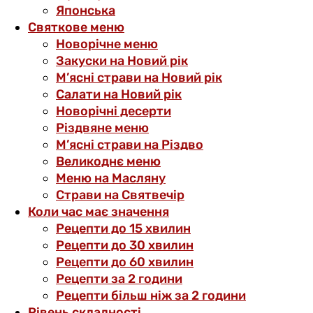
Японська
Святкове меню
Новорічне меню
Закуски на Новий рік
М’ясні страви на Новий рік
Салати на Новий рік
Новорічні десерти
Різдвяне меню
М’ясні страви на Різдво
Великоднє меню
Меню на Масляну
Страви на Святвечір
Коли час має значення
Рецепти до 15 хвилин
Рецепти до 30 хвилин
Рецепти до 60 хвилин
Рецепти за 2 години
Рецепти більш ніж за 2 години
Рівень складності