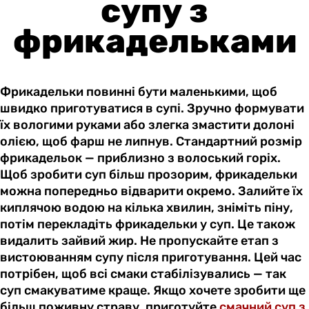
супу з
фрикадельками
Фрикадельки повинні бути маленькими, щоб
швидко приготуватися в супі. Зручно формувати
їх вологими руками або злегка змастити долоні
олією, щоб фарш не липнув. Стандартний розмір
фрикадельок — приблизно з волоський горіх.
Щоб зробити суп більш прозорим, фрикадельки
можна попередньо відварити окремо. Залийте їх
киплячою водою на кілька хвилин, зніміть піну,
потім перекладіть фрикадельки у суп. Це також
видалить зайвий жир. Не пропускайте етап з
вистоюванням супу після приготування. Цей час
потрібен, щоб всі смаки стабілізувались — так
суп смакуватиме краще. Якщо хочете зробити ще
більш поживну страву, приготуйте
смачний суп з