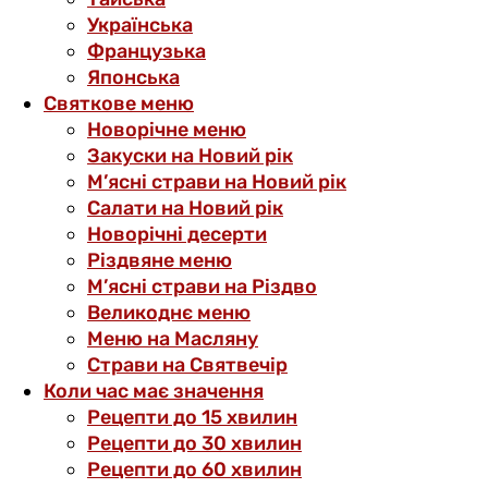
Українська
Французька
Японська
Святкове меню
Новорічне меню
Закуски на Новий рік
М’ясні страви на Новий рік
Салати на Новий рік
Новорічні десерти
Різдвяне меню
М’ясні страви на Різдво
Великоднє меню
Меню на Масляну
Страви на Святвечір
Коли час має значення
Рецепти до 15 хвилин
Рецепти до 30 хвилин
Рецепти до 60 хвилин