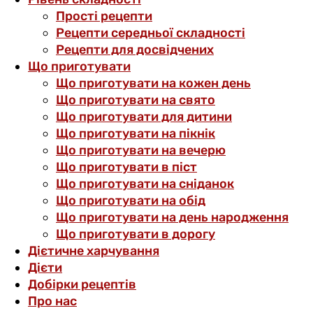
Прості рецепти
Рецепти середньої складності
Рецепти для досвідчених
Що приготувати
Що приготувати на кожен день
Що приготувати на свято
Що приготувати для дитини
Що приготувати на пікнік
Що приготувати на вечерю
Що приготувати в піст
Що приготувати на сніданок
Що приготувати на обід
Що приготувати на день народження
Що приготувати в дорогу
Дієтичне харчування
Дієти
Добірки рецептів
Про нас