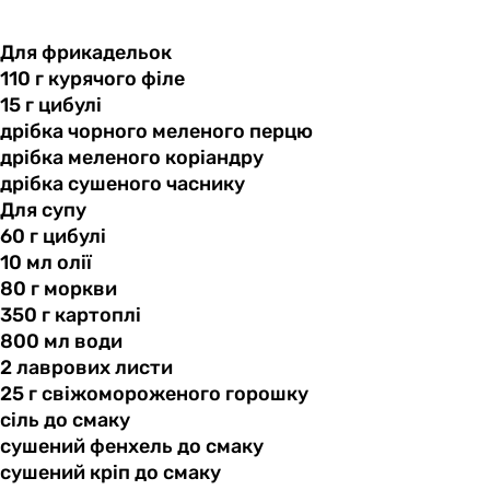
Для фрикадельок
110 г
курячого
філе
15 г
цибулі
дрібка чорного
меленого
перцю
дрібка меленого
коріандру
дрібка сушеного
часнику
Для супу
60 г
цибулі
10 мл
олії
80 г
моркви
350 г
картоплі
800 мл
води
2 лаврових
листи
25 г
свіжомороженого
горошку
сіль до
смаку
сушений фенхель
до
смаку
сушений кріп
до
смаку