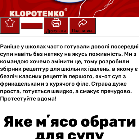
Зберегти
Оцінити
Друкувати
Поділитись
Раніше у школах часто готували доволі посередні
супи навіть без натяку на якусь поживність. Ми з
командою хочемо змінити це, тому розробили
збірник рецептур для шкільних їдалень, в якому є
безліч класних рецептів першого, як-от суп з
фрикадельками з курячого філе. Страва дуже
проста, готується швидко, а смакує пречудово.
Протестуйте вдома!
Яке мʼясо обрати
для супу