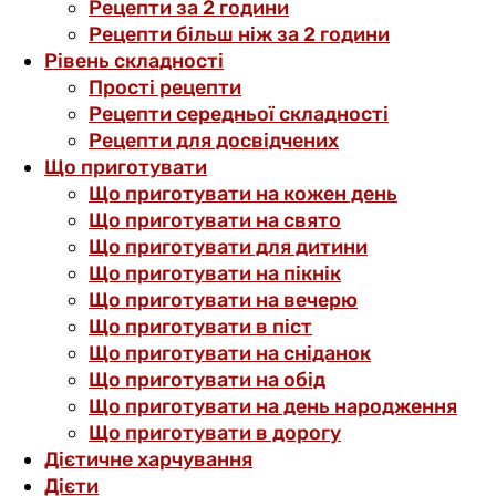
Рецепти за 2 години
Рецепти більш ніж за 2 години
Рівень складності
Прості рецепти
Рецепти середньої складності
Рецепти для досвідчених
Що приготувати
Що приготувати на кожен день
Що приготувати на свято
Що приготувати для дитини
Що приготувати на пікнік
Що приготувати на вечерю
Що приготувати в піст
Що приготувати на сніданок
Що приготувати на обід
Що приготувати на день народження
Що приготувати в дорогу
Дієтичне харчування
Дієти