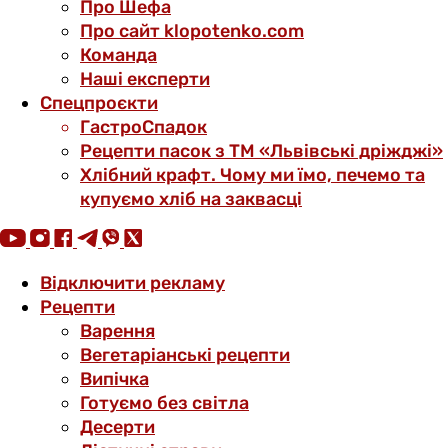
Про Шефа
Про сайт klopotenko.com
Команда
Наші експерти
Спецпроєкти
ГастроСпадок
Рецепти пасок з ТМ «Львівські дріжджі»
Хлібний крафт. Чому ми їмо, печемо та
купуємо хліб на заквасці
Відключити рекламу
Рецепти
Варення
Вегетаріанські рецепти
Випічка
Готуємо без світла
Десерти