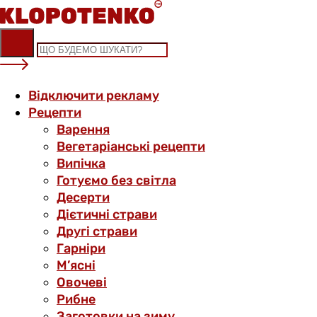
Skip
to
content
Відключити рекламу
Рецепти
Варення
Вегетаріанські рецепти
Випічка
Готуємо без світла
Десерти
Дієтичні страви
Другі страви
Гарніри
М’ясні
Овочеві
Рибне
Заготовки на зиму