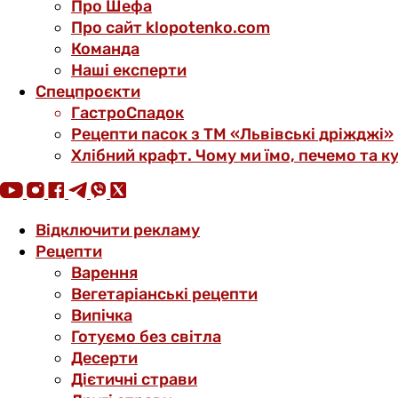
Про Шефа
Про сайт klopotenko.com
Команда
Наші експерти
Спецпроєкти
ГастроСпадок
Рецепти пасок з ТМ «Львівські дріжджі»
Хлібний крафт. Чому ми їмо, печемо та к
Відключити рекламу
Рецепти
Варення
Вегетаріанські рецепти
Випічка
Готуємо без світла
Десерти
Дієтичні страви