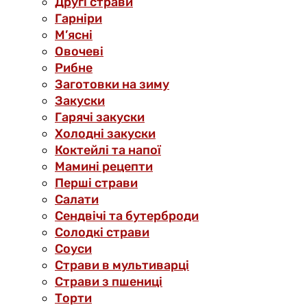
Другі страви
Гарніри
М’ясні
Овочеві
Рибне
Заготовки на зиму
Закуски
Гарячі закуски
Холодні закуски
Коктейлі та напої
Мамині рецепти
Перші страви
Салати
Сендвічі та бутерброди
Солодкі страви
Соуси
Страви в мультиварці
Страви з пшениці
Торти