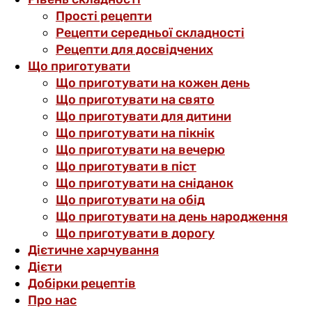
Прості рецепти
Рецепти середньої складності
Рецепти для досвідчених
Що приготувати
Що приготувати на кожен день
Що приготувати на свято
Що приготувати для дитини
Що приготувати на пікнік
Що приготувати на вечерю
Що приготувати в піст
Що приготувати на сніданок
Що приготувати на обід
Що приготувати на день народження
Що приготувати в дорогу
Дієтичне харчування
Дієти
Добірки рецептів
Про нас