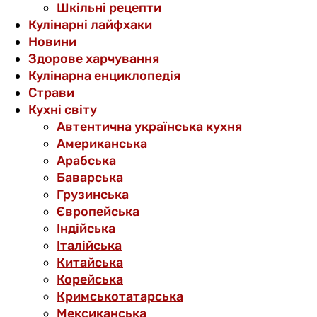
Шкільні рецепти
Кулінарні лайфхаки
Новини
Здорове харчування
Кулінарна енциклопедія
Страви
Кухні світу
Автентична українська кухня
Американська
Арабська
Баварська
Грузинська
Європейська
Індійська
Італійська
Китайська
Корейська
Кримськотатарська
Мексиканська