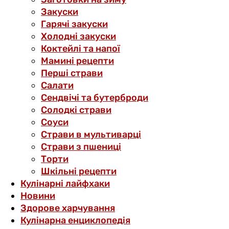
Закуски
Гарячі закуски
Холодні закуски
Коктейлі та напої
Мамині рецепти
Перші страви
Салати
Сендвічі та бутерброди
Солодкі страви
Соуси
Страви в мультиварці
Страви з пшениці
Торти
Шкільні рецепти
Кулінарні лайфхаки
Новини
Здорове харчування
Кулінарна енциклопедія