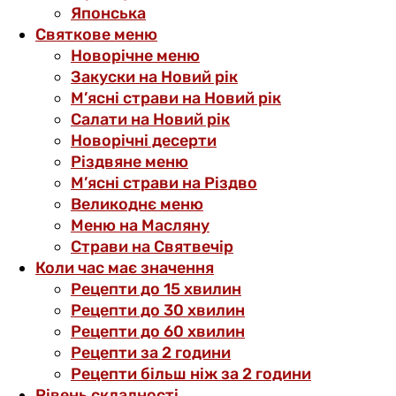
Японська
Святкове меню
Новорічне меню
Закуски на Новий рік
М’ясні страви на Новий рік
Салати на Новий рік
Новорічні десерти
Різдвяне меню
М’ясні страви на Різдво
Великоднє меню
Меню на Масляну
Страви на Святвечір
Коли час має значення
Рецепти до 15 хвилин
Рецепти до 30 хвилин
Рецепти до 60 хвилин
Рецепти за 2 години
Рецепти більш ніж за 2 години
Рівень складності