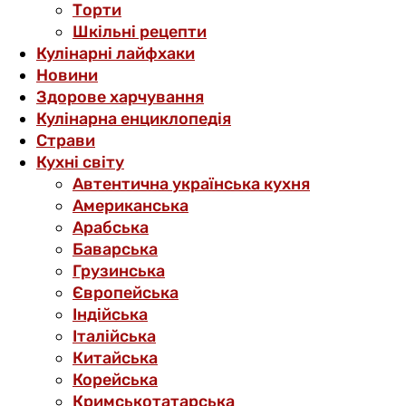
Торти
Шкільні рецепти
Кулінарні лайфхаки
Новини
Здорове харчування
Кулінарна енциклопедія
Страви
Кухні світу
Автентична українська кухня
Американська
Арабська
Баварська
Грузинська
Європейська
Індійська
Італійська
Китайська
Корейська
Кримськотатарська