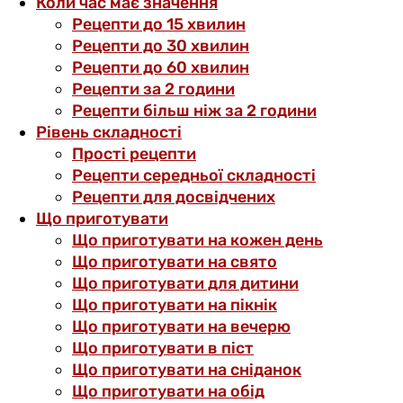
Коли час має значення
Рецепти до 15 хвилин
Рецепти до 30 хвилин
Рецепти до 60 хвилин
Рецепти за 2 години
Рецепти більш ніж за 2 години
Рівень складності
Прості рецепти
Рецепти середньої складності
Рецепти для досвідчених
Що приготувати
Що приготувати на кожен день
Що приготувати на свято
Що приготувати для дитини
Що приготувати на пікнік
Що приготувати на вечерю
Що приготувати в піст
Що приготувати на сніданок
Що приготувати на обід