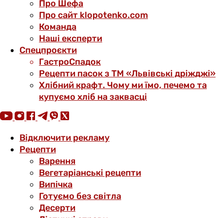
Про Шефа
Про сайт klopotenko.com
Команда
Наші експерти
Спецпроєкти
ГастроСпадок
Рецепти пасок з ТМ «Львівські дріжджі»
Хлібний крафт. Чому ми їмо, печемо та
купуємо хліб на заквасці
Відключити рекламу
Рецепти
Варення
Вегетаріанські рецепти
Випічка
Готуємо без світла
Десерти