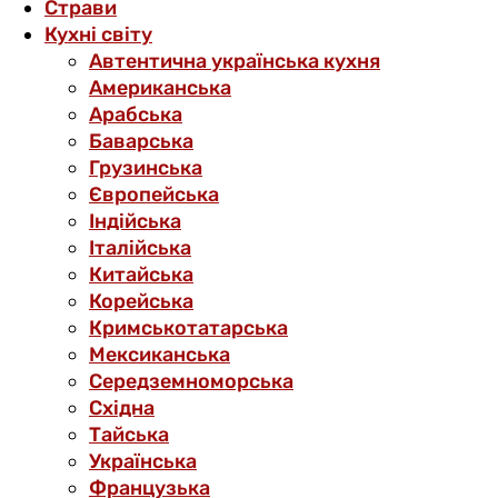
Страви
Кухні світу
Автентична українська кухня
Американська
Арабська
Баварська
Грузинська
Європейська
Індійська
Італійська
Китайська
Корейська
Кримськотатарська
Мексиканська
Середземноморська
Східна
Тайська
Українська
Французька