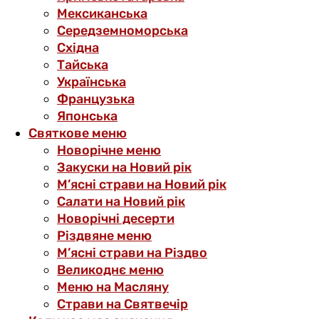
Мексиканська
Середземноморська
Східна
Тайська
Українська
Французька
Японська
Святкове меню
Новорічне меню
Закуски на Новий рік
М’ясні страви на Новий рік
Салати на Новий рік
Новорічні десерти
Різдвяне меню
М’ясні страви на Різдво
Великоднє меню
Меню на Масляну
Страви на Святвечір