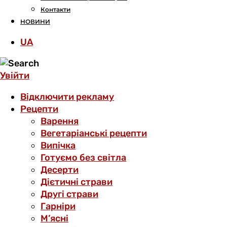
Контакти
НОВИНИ
UA
Увійти
Відключити рекламу
Рецепти
Варення
Вегетаріанські рецепти
Випічка
Готуємо без світла
Десерти
Дієтичні страви
Другі страви
Гарніри
М’ясні