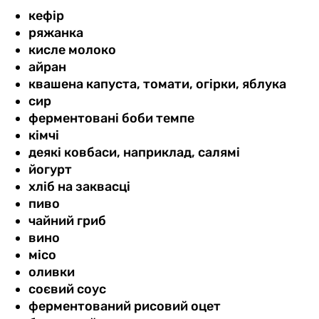
кефір
ряжанка
кисле молоко
айран
квашена капуста, томати, огірки, яблука
сир
ферментовані боби темпе
кімчі
деякі ковбаси, наприклад, салямі
йогурт
хліб на заквасці
пиво
чайний гриб
вино
місо
оливки
соєвий соус
ферментований рисовий оцет