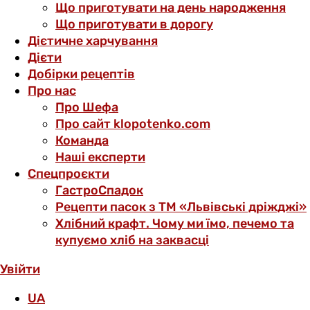
Що приготувати на день народження
Що приготувати в дорогу
Дієтичне харчування
Дієти
Добірки рецептів
Про нас
Про Шефа
Про сайт klopotenko.com
Команда
Наші експерти
Спецпроєкти
ГастроСпадок
Рецепти пасок з ТМ «Львівські дріжджі»
Хлібний крафт. Чому ми їмо, печемо та
купуємо хліб на заквасці
Увійти
UA