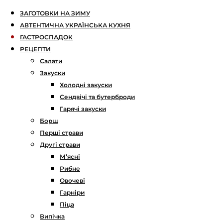
ЗАГОТОВКИ НА ЗИМУ
АВТЕНТИЧНА УКРАЇНСЬКА КУХНЯ
ГАСТРОСПАДОК
РЕЦЕПТИ
Салати
Закуски
Холодні закуски
Сендвічі та бутерброди
Гарячі закуски
Борщ
Перші страви
Другі страви
М’ясні
Рибне
Овочеві
Гарніри
Піца
Випічка