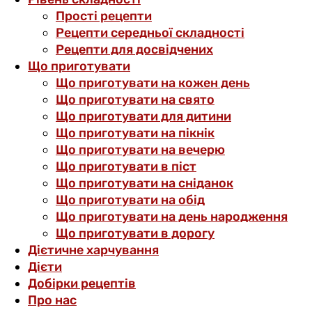
Прості рецепти
Рецепти середньої складності
Рецепти для досвідчених
Що приготувати
Що приготувати на кожен день
Що приготувати на свято
Що приготувати для дитини
Що приготувати на пікнік
Що приготувати на вечерю
Що приготувати в піст
Що приготувати на сніданок
Що приготувати на обід
Що приготувати на день народження
Що приготувати в дорогу
Дієтичне харчування
Дієти
Добірки рецептів
Про нас