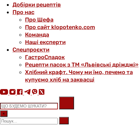
Добірки рецептів
Про нас
Про Шефа
Про сайт klopotenko.com
Команда
Наші експерти
Спецпроєкти
ГастроСпадок
Рецепти пасок з ТМ «Львівські дріжджі»
Хлібний крафт. Чому ми їмо, печемо та
купуємо хліб на заквасці
×