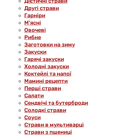
Дієтичні страви
Другі страви
Гарніри
М’ясні
Овочеві
Рибне
Заготовки на зиму
Закуски
Гарячі закуски
Холодні закуски
Коктейлі та напої
Мамині рецепти
Перші страви
Салати
Сендвічі та бутерброди
Солодкі страви
Соуси
Страви в мультиварці
Страви з пшениці