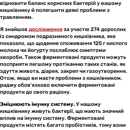
відновити баланс корисних бактерій у вашому
кишківнику й полегшити деякі проблеми з
травленням.
Я знайшов
дослідження
за участю 274 дорослих
із синдромом подразненого кишківника, яке
показало, що щоденне споживання 125 г кислого
молока чи йогурту послаблює симптоми
хвороби. Також ферментовані продукти можуть
посприяти легшому протіканню таких станів, як
здуття живота, діарея, закреп чи газоутворення.
Отож, якщо ви маєте проблеми з кишківником,
раджу обов’язково включити ферментовані
продукти до свого раціону.
Зміцнюють імунну систему.
У нашому
кишківнику живуть бактерії, що мають значний
вплив на імунну систему. Ферментовані
продукти містять багато пробіотиків, тому вони