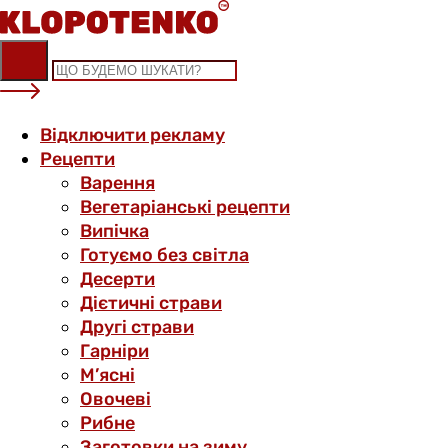
Skip
to
content
Відключити рекламу
Рецепти
Варення
Вегетаріанські рецепти
Випічка
Готуємо без світла
Десерти
Дієтичні страви
Другі страви
Гарніри
М’ясні
Овочеві
Рибне
Заготовки на зиму