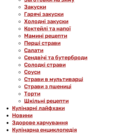
Закуски
Гарячі закуски
Холодні закуски
Коктейлі та напої
Мамині рецепти
Перші страви
Салати
Сендвічі та бутерброди
Солодкі страви
Соуси
Страви в мультиварці
Страви з пшениці
Торти
Шкільні рецепти
Кулінарні лайфхаки
Новини
Здорове харчування
Кулінарна енциклопедія