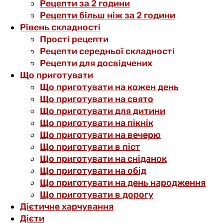
Рецепти за 2 години
Рецепти більш ніж за 2 години
Рівень складності
Прості рецепти
Рецепти середньої складності
Рецепти для досвідчених
Що приготувати
Що приготувати на кожен день
Що приготувати на свято
Що приготувати для дитини
Що приготувати на пікнік
Що приготувати на вечерю
Що приготувати в піст
Що приготувати на сніданок
Що приготувати на обід
Що приготувати на день народження
Що приготувати в дорогу
Дієтичне харчування
Дієти