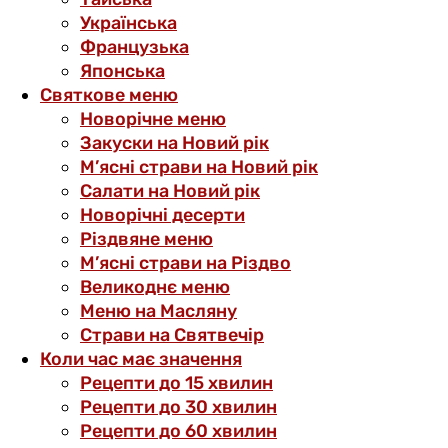
Українська
Французька
Японська
Святкове меню
Новорічне меню
Закуски на Новий рік
М’ясні страви на Новий рік
Салати на Новий рік
Новорічні десерти
Різдвяне меню
М’ясні страви на Різдво
Великоднє меню
Меню на Масляну
Страви на Святвечір
Коли час має значення
Рецепти до 15 хвилин
Рецепти до 30 хвилин
Рецепти до 60 хвилин