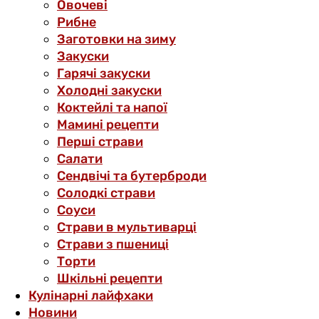
Овочеві
Рибне
Заготовки на зиму
Закуски
Гарячі закуски
Холодні закуски
Коктейлі та напої
Мамині рецепти
Перші страви
Салати
Сендвічі та бутерброди
Солодкі страви
Соуси
Страви в мультиварці
Страви з пшениці
Торти
Шкільні рецепти
Кулінарні лайфхаки
Новини