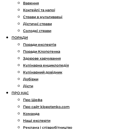
Варення
Коктейлі та напої
Страви в мультиварці
Дієтичні страви
Солодкі страви
ПОРАДИ
Поради експертів
Поради Клопотенка
Здорове харчування
Кулінарна енциклопедія
Кулінарний довідник
Добірки
Дієти
ПРО НАС
Про Шефа
Про сайт klopotenko.com
Команда
Наші експерти
Реклама і співробітництво