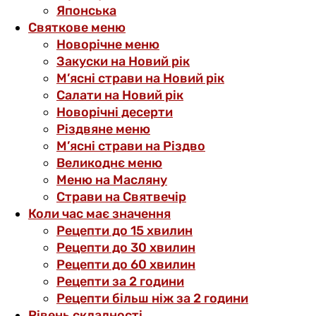
Японська
Святкове меню
Новорічне меню
Закуски на Новий рік
М’ясні страви на Новий рік
Салати на Новий рік
Новорічні десерти
Різдвяне меню
М’ясні страви на Різдво
Великоднє меню
Меню на Масляну
Страви на Святвечір
Коли час має значення
Рецепти до 15 хвилин
Рецепти до 30 хвилин
Рецепти до 60 хвилин
Рецепти за 2 години
Рецепти більш ніж за 2 години
Рівень складності