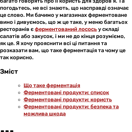
багато говорять про її користь для здоров’я. Та
погодьтесь, не всі знають, що насправді означає
це слово. Ми бачимо у магазинах ферментоване
вино і дивуємось, що ж це таке, у меню багатьох
ресторанів є
ферментований лосось
у складі
салатів або закусок, і ми не до кінця розуміємо,
як це. Я хочу прояснити всі ці питання та
розказати вам, що таке ферментація та чому це
так корисно.
Зміст
Що таке ферментація
Ферментовані продукти: список
Ферментовані продукти: користь
Ферментовані продукти: безпека та
можлива шкода