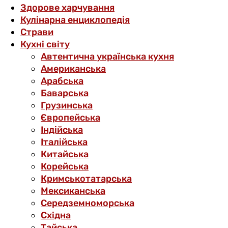
Здорове харчування
Кулінарна енциклопедія
Страви
Кухні світу
Автентична українська кухня
Американська
Арабська
Баварська
Грузинська
Європейська
Індійська
Італійська
Китайська
Корейська
Кримськотатарська
Мексиканська
Середземноморська
Східна
Тайська