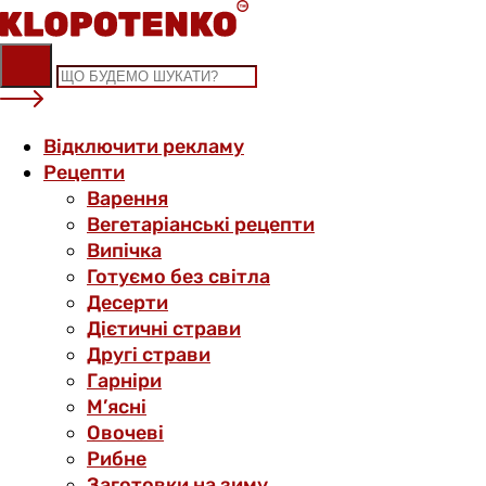
Skip
to
content
Відключити рекламу
Рецепти
Варення
Вегетаріанські рецепти
Випічка
Готуємо без світла
Десерти
Дієтичні страви
Другі страви
Гарніри
М’ясні
Овочеві
Рибне
Заготовки на зиму