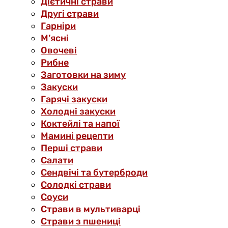
Дієтичні страви
Другі страви
Гарніри
М’ясні
Овочеві
Рибне
Заготовки на зиму
Закуски
Гарячі закуски
Холодні закуски
Коктейлі та напої
Мамині рецепти
Перші страви
Салати
Сендвічі та бутерброди
Солодкі страви
Соуси
Страви в мультиварці
Страви з пшениці