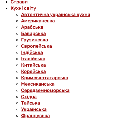
Страви
Кухні світу
Автентична українська кухня
Американська
Арабська
Баварська
Грузинська
Європейська
Індійська
Італійська
Китайська
Корейська
Кримськотатарська
Мексиканська
Середземноморська
Східна
Тайська
Українська
Французька