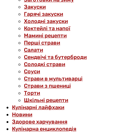
Закуски
Гарячі закуски
Холодні закуски
Коктейлі та напої
Мамині рецепти
Перші страви
Салати
Сендвічі та бутерброди
Солодкі страви
Соуси
Страви в мультиварці
Страви з пшениці
Торти
Шкільні рецепти
Кулінарні лайфхаки
Новини
Здорове харчування
Кулінарна енциклопедія