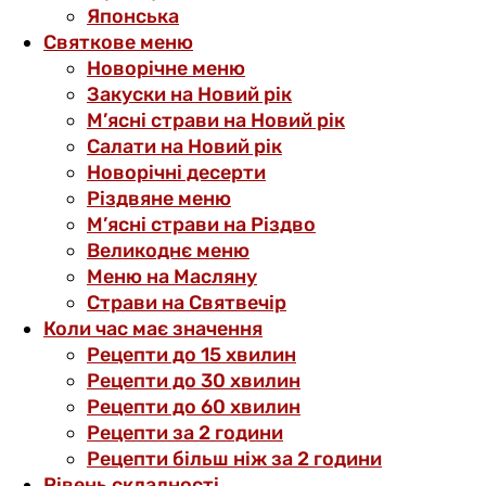
Японська
Святкове меню
Новорічне меню
Закуски на Новий рік
М’ясні страви на Новий рік
Салати на Новий рік
Новорічні десерти
Різдвяне меню
М’ясні страви на Різдво
Великоднє меню
Меню на Масляну
Страви на Святвечір
Коли час має значення
Рецепти до 15 хвилин
Рецепти до 30 хвилин
Рецепти до 60 хвилин
Рецепти за 2 години
Рецепти більш ніж за 2 години
Рівень складності