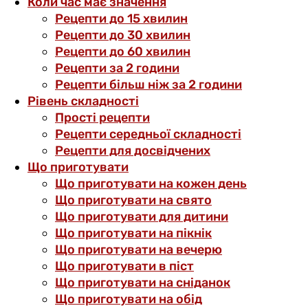
Коли час має значення
Рецепти до 15 хвилин
Рецепти до 30 хвилин
Рецепти до 60 хвилин
Рецепти за 2 години
Рецепти більш ніж за 2 години
Рівень складності
Прості рецепти
Рецепти середньої складності
Рецепти для досвідчених
Що приготувати
Що приготувати на кожен день
Що приготувати на свято
Що приготувати для дитини
Що приготувати на пікнік
Що приготувати на вечерю
Що приготувати в піст
Що приготувати на сніданок
Що приготувати на обід