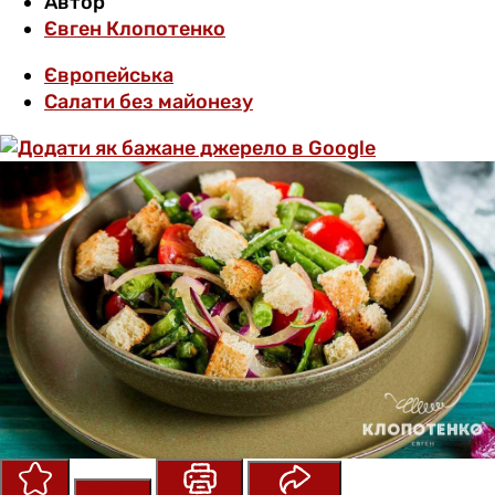
Автор
Євген Клопотенко
Європейська
Салати без майонезу
Зберегти