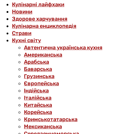
Кулінарні лайфхаки
Новини
Здорове харчування
Кулінарна енциклопедія
Страви
Кухні світу
Автентична українська кухня
Американська
Арабська
Баварська
Грузинська
Європейська
Індійська
Італійська
Китайська
Корейська
Кримськотатарська
Мексиканська
Середземноморська