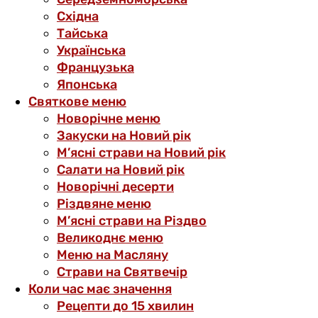
Східна
Тайська
Українська
Французька
Японська
Святкове меню
Новорічне меню
Закуски на Новий рік
М’ясні страви на Новий рік
Салати на Новий рік
Новорічні десерти
Різдвяне меню
М’ясні страви на Різдво
Великоднє меню
Меню на Масляну
Страви на Святвечір
Коли час має значення
Рецепти до 15 хвилин