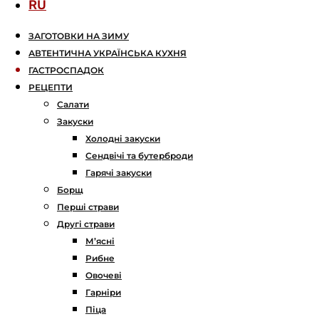
RU
ЗАГОТОВКИ НА ЗИМУ
АВТЕНТИЧНА УКРАЇНСЬКА КУХНЯ
ГАСТРОСПАДОК
РЕЦЕПТИ
Салати
Закуски
Холодні закуски
Сендвічі та бутерброди
Гарячі закуски
Борщ
Перші страви
Другі страви
М’ясні
Рибне
Овочеві
Гарніри
Піца