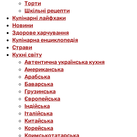
Торти
Шкільні рецепти
Кулінарні лайфхаки
Новини
Здорове харчування
Кулінарна енциклопедія
Страви
Кухні світу
Автентична українська кухня
Американська
Арабська
Баварська
Грузинська
Європейська
Індійська
Італійська
Китайська
Корейська
Кримськотатарська