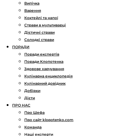
Випічка
Варення
Коктейлі та напої
Страви в мультиварці
Дієтичні страви
Солодкі страви
ПОРАДИ
Поради експертів
Поради Клопотенка
Здорове харчування
Кулінарна енциклопедія
Кулінарний довідник
Добірки
Дієти
ПРО НАС
Про Шефа
Про сайт klopotenko.com
Команда
Наші експерти