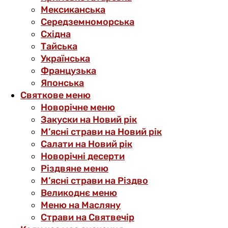
Мексиканська
Середземноморська
Східна
Тайська
Українська
Французька
Японська
Святкове меню
Новорічне меню
Закуски на Новий рік
М’ясні страви на Новий рік
Салати на Новий рік
Новорічні десерти
Різдвяне меню
М’ясні страви на Різдво
Великоднє меню
Меню на Масляну
Страви на Святвечір