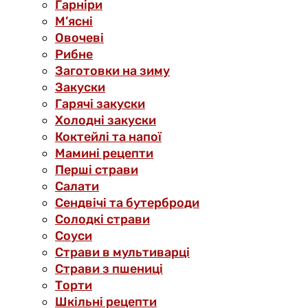
Гарніри
М’ясні
Овочеві
Рибне
Заготовки на зиму
Закуски
Гарячі закуски
Холодні закуски
Коктейлі та напої
Мамині рецепти
Перші страви
Салати
Сендвічі та бутерброди
Солодкі страви
Соуси
Страви в мультиварці
Страви з пшениці
Торти
Шкільні рецепти