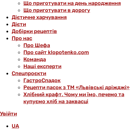
Що приготувати на день народження
Що приготувати в дорогу
Дієтичне харчування
Дієти
Добірки рецептів
Про нас
Про Шефа
Про сайт klopotenko.com
Команда
Наші експерти
Спецпроєкти
ГастроСпадок
Рецепти пасок з ТМ «Львівські дріжджі»
Хлібний крафт. Чому ми їмо, печемо та
купуємо хліб на заквасці
Увійти
UA