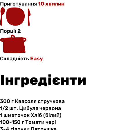
Приготування
10 хвилин
Порції
2
Складність
Easy
Інгредієнти
300 г
Квасоля
стручкова
1/2 шт.
Цибуля
червона
1 шматочок
Хліб
(білий)
100-150 г
Томати
чері
3-4 гілочки
Петрушка