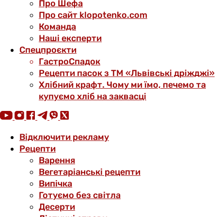
Про Шефа
Про сайт klopotenko.com
Команда
Наші експерти
Спецпроєкти
ГастроСпадок
Рецепти пасок з ТМ «Львівські дріжджі»
Хлібний крафт. Чому ми їмо, печемо та
купуємо хліб на заквасці
Відключити рекламу
Рецепти
Варення
Вегетаріанські рецепти
Випічка
Готуємо без світла
Десерти