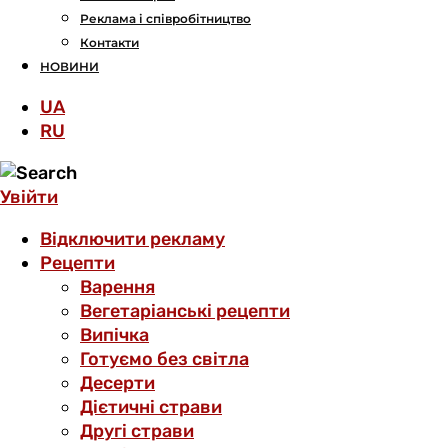
Реклама і співробітництво
Контакти
НОВИНИ
UA
RU
Увійти
Відключити рекламу
Рецепти
Варення
Вегетаріанські рецепти
Випічка
Готуємо без світла
Десерти
Дієтичні страви
Другі страви