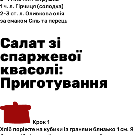
1 ч.
л.
Гірчиця (солодка)
2-3 ст.
л.
Оливкова олія
за смаком
Сіль
та перець
Салат зі
спаржевої
квасолі:
Приготування
Крок 1
Хліб поріжте на кубики із гранями близько 1 см. Я