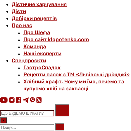
Дієтичне харчування
Дієти
Добірки рецептів
Про нас
Про Шефа
Про сайт klopotenko.com
Команда
Наші експерти
Спецпроєкти
ГастроСпадок
Рецепти пасок з ТМ «Львівські дріжджі»
Хлібний крафт. Чому ми їмо, печемо та
купуємо хліб на заквасці
×