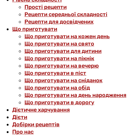
Прості рецепти
Рецепти середньої складності
Рецепти для досвідчених
Що приготувати
Що приготувати на кожен день
Що приготувати на свято
Що приготувати для дитини
Що приготувати на пікнік
Що приготувати на вечерю
Що приготувати в піст
Що приготувати на сніданок
Що приготувати на обід
Що приготувати на день народження
Що приготувати в дорогу
Дієтичне харчування
Дієти
Добірки рецептів
Про нас