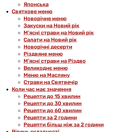
Японська
Святкове меню
Новорічне меню
Закуски на Новий рік
М’ясні страви на Новий рік
Салати на Новий рік
Новорічні десерти
Різдвяне меню
М’ясні страви на Різдво
Великоднє меню
Меню на Масляну
Страви на Святвечір
Коли час має значення
Рецепти до 15 хвилин
Рецепти до 30 хвилин
Рецепти до 60 хвилин
Рецепти за 2 години
Рецепти більш ніж за 2 години
Рівень складності