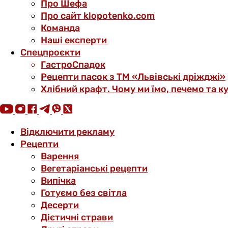
Про Шефа
Про сайт klopotenko.com
Команда
Наші експерти
Спецпроєкти
ГастроСпадок
Рецепти пасок з ТМ «Львівські дріжджі»
Хлібний крафт. Чому ми їмо, печемо та к
Відключити рекламу
Рецепти
Варення
Вегетаріанські рецепти
Випічка
Готуємо без світла
Десерти
Дієтичні страви