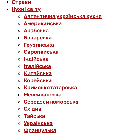
Страви
Кухні світу
Автентична українська кухня
Американська
Арабська
Баварська
Грузинська
Європейська
Індійська
Італійська
Китайська
Корейська
Кримськотатарська
Мексиканська
Середземноморська
Східна
Тайська
Українська
Французька