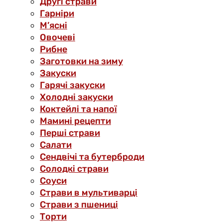
Другі страви
Гарніри
М’ясні
Овочеві
Рибне
Заготовки на зиму
Закуски
Гарячі закуски
Холодні закуски
Коктейлі та напої
Мамині рецепти
Перші страви
Салати
Сендвічі та бутерброди
Солодкі страви
Соуси
Страви в мультиварці
Страви з пшениці
Торти