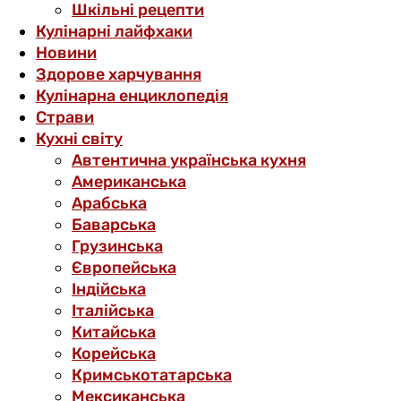
Шкільні рецепти
Кулінарні лайфхаки
Новини
Здорове харчування
Кулінарна енциклопедія
Страви
Кухні світу
Автентична українська кухня
Американська
Арабська
Баварська
Грузинська
Європейська
Індійська
Італійська
Китайська
Корейська
Кримськотатарська
Мексиканська