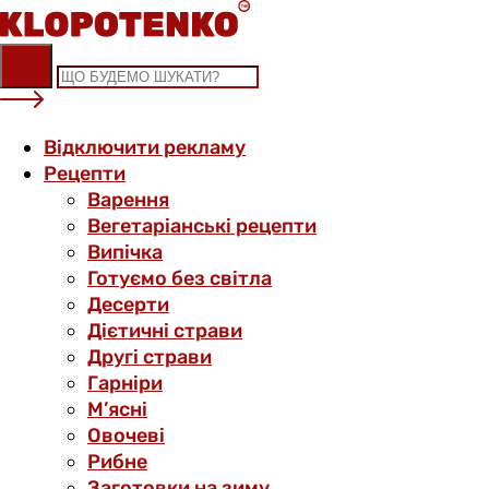
Skip
to
content
Відключити рекламу
Рецепти
Варення
Вегетаріанські рецепти
Випічка
Готуємо без світла
Десерти
Дієтичні страви
Другі страви
Гарніри
М’ясні
Овочеві
Рибне
Заготовки на зиму