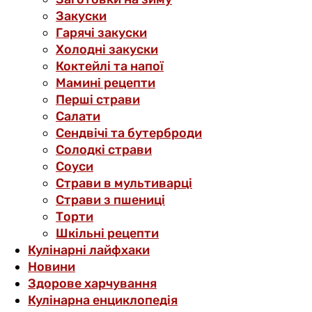
Закуски
Гарячі закуски
Холодні закуски
Коктейлі та напої
Мамині рецепти
Перші страви
Салати
Сендвічі та бутерброди
Солодкі страви
Соуси
Страви в мультиварці
Страви з пшениці
Торти
Шкільні рецепти
Кулінарні лайфхаки
Новини
Здорове харчування
Кулінарна енциклопедія