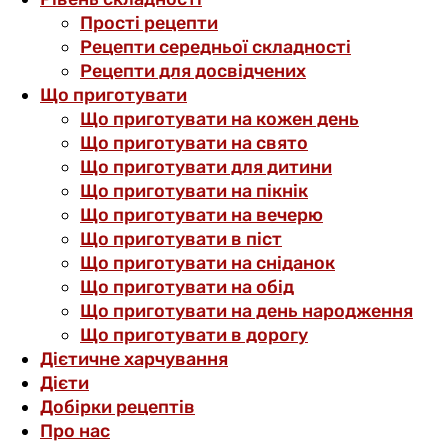
Прості рецепти
Рецепти середньої складності
Рецепти для досвідчених
Що приготувати
Що приготувати на кожен день
Що приготувати на свято
Що приготувати для дитини
Що приготувати на пікнік
Що приготувати на вечерю
Що приготувати в піст
Що приготувати на сніданок
Що приготувати на обід
Що приготувати на день народження
Що приготувати в дорогу
Дієтичне харчування
Дієти
Добірки рецептів
Про нас