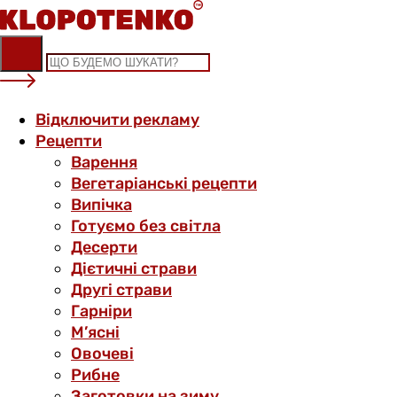
Skip
to
content
Відключити рекламу
Рецепти
Варення
Вегетаріанські рецепти
Випічка
Готуємо без світла
Десерти
Дієтичні страви
Другі страви
Гарніри
М’ясні
Овочеві
Рибне
Заготовки на зиму