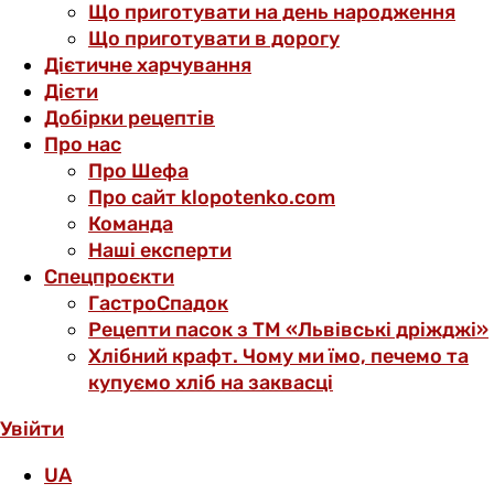
Що приготувати на день народження
Що приготувати в дорогу
Дієтичне харчування
Дієти
Добірки рецептів
Про нас
Про Шефа
Про сайт klopotenko.com
Команда
Наші експерти
Спецпроєкти
ГастроСпадок
Рецепти пасок з ТМ «Львівські дріжджі»
Хлібний крафт. Чому ми їмо, печемо та
купуємо хліб на заквасці
Увійти
UA