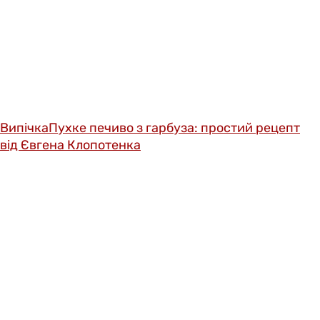
Випічка
Пухке печиво з гарбуза: простий рецепт
від Євгена Клопотенка