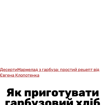
Десерти
Мармелад з гарбуза: простий рецепт від
Євгена Клопотенка
Як приготувати
гарбузовий хліб