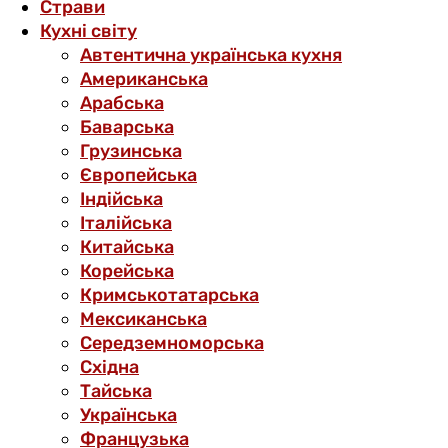
Страви
Кухні світу
Автентична українська кухня
Американська
Арабська
Баварська
Грузинська
Європейська
Індійська
Італійська
Китайська
Корейська
Кримськотатарська
Мексиканська
Середземноморська
Східна
Тайська
Українська
Французька