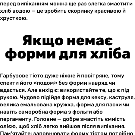
перед випіканням можна ще раз злегка змастити
хліб водою — це зробить скоринку красивою й
хрусткою.
Якщо немає
форми для хліба
Гарбузове тісто дуже ніжне й повітряне, тому
спекти його «подом» без форми навряд чи
вдасться. Але вихід є: використайте те, що є під
рукою. Чудово підійде форма для кексу, каструля,
велика емальована кружка, форма для паски чи
навіть саморобна форма з фольги або
пергаменту. Головне — добре змастіть ємність
олією, щоб хліб легко вийшов після випікання.
Пам’ятайте: заповнювати форму тістом потрібно