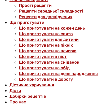
Прості рецепти
Рецепти середньої складності
Рецепти для досвідчених
Що приготувати
Що приготувати на кожен день
Що приготувати на свято
Що приготувати для дитини
Що приготувати на пікнік
Що приготувати на вечерю
Що приготувати в піст
Що приготувати на сніданок
Що приготувати на обід
Що приготувати на день народження
Що приготувати в дорогу
Дієтичне харчування
Дієти
Добірки рецептів
Про нас