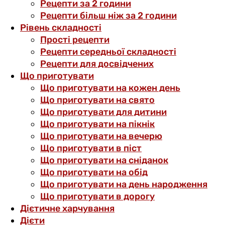
Рецепти за 2 години
Рецепти більш ніж за 2 години
Рівень складності
Прості рецепти
Рецепти середньої складності
Рецепти для досвідчених
Що приготувати
Що приготувати на кожен день
Що приготувати на свято
Що приготувати для дитини
Що приготувати на пікнік
Що приготувати на вечерю
Що приготувати в піст
Що приготувати на сніданок
Що приготувати на обід
Що приготувати на день народження
Що приготувати в дорогу
Дієтичне харчування
Дієти