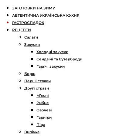
ЗАГОТОВКИ НА ЗИМУ
АВТЕНТИЧНА УКРАЇНСЬКА КУХНЯ
ГАСТРОСПАДОК
РЕЦЕПТИ
Салати
Закуски
Холодні закуски
Сендвічі та бутерброди
Гарячі закуски
Борщ
Перші страви
Другі страви
М’ясні
Рибне
Овочеві
Гарніри
Піца
Випічка