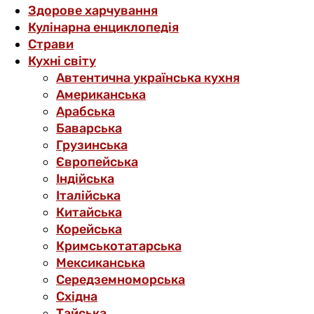
Здорове харчування
Кулінарна енциклопедія
Страви
Кухні світу
Автентична українська кухня
Американська
Арабська
Баварська
Грузинська
Європейська
Індійська
Італійська
Китайська
Корейська
Кримськотатарська
Мексиканська
Середземноморська
Східна
Тайська