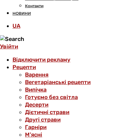
Контакти
НОВИНИ
UA
Увійти
Відключити рекламу
Рецепти
Варення
Вегетаріанські рецепти
Випічка
Готуємо без світла
Десерти
Дієтичні страви
Другі страви
Гарніри
М’ясні