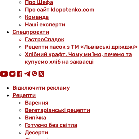
Про Шефа
Про сайт klopotenko.com
Команда
Наші експерти
Спецпроєкти
ГастроСпадок
Рецепти пасок з ТМ «Львівські дріжджі»
Хлібний крафт. Чому ми їмо, печемо та
купуємо хліб на заквасці
Відключити рекламу
Рецепти
Варення
Вегетаріанські рецепти
Випічка
Готуємо без світла
Десерти