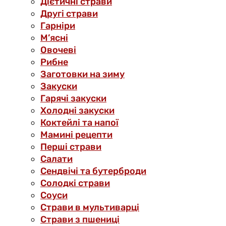
Дієтичні страви
Другі страви
Гарніри
М’ясні
Овочеві
Рибне
Заготовки на зиму
Закуски
Гарячі закуски
Холодні закуски
Коктейлі та напої
Мамині рецепти
Перші страви
Салати
Сендвічі та бутерброди
Солодкі страви
Соуси
Страви в мультиварці
Страви з пшениці