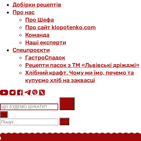
Добірки рецептів
Про нас
Про Шефа
Про сайт klopotenko.com
Команда
Наші експерти
Спецпроєкти
ГастроСпадок
Рецепти пасок з ТМ «Львівські дріжджі»
Хлібний крафт. Чому ми їмо, печемо та
купуємо хліб на заквасці
×