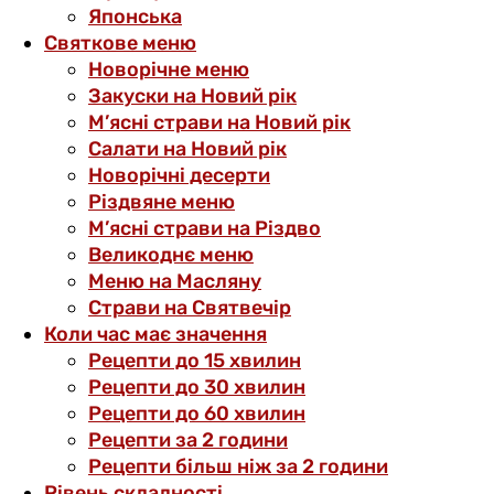
Японська
Святкове меню
Новорічне меню
Закуски на Новий рік
М’ясні страви на Новий рік
Салати на Новий рік
Новорічні десерти
Різдвяне меню
М’ясні страви на Різдво
Великоднє меню
Меню на Масляну
Страви на Святвечір
Коли час має значення
Рецепти до 15 хвилин
Рецепти до 30 хвилин
Рецепти до 60 хвилин
Рецепти за 2 години
Рецепти більш ніж за 2 години
Рівень складності