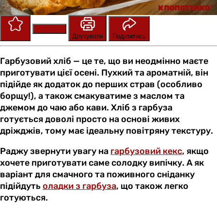
Зберегти
Оцінити
Друкувати
Поділитись
Гарбузовий хліб — це те, що ви неодмінно маєте
приготувати цієї осені. Пухкий та ароматній, він
підійде як додаток до перших страв (особливо
борщу!), а також смакуватиме з маслом та
джемом до чаю або кави. Хліб з гарбуза
готується доволі просто на основі живих
дріжджів, тому має ідеальну повітряну текстуру.
Раджу звернути увагу на
гарбузовий кекс
, якщо
хочете приготувати саме солодку випічку. А як
варіант для смачного та поживного сніданку
підійдуть
оладки з гарбуза
, що також легко
готуються.