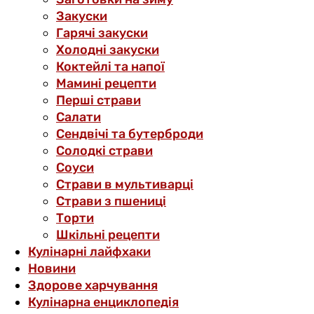
Закуски
Гарячі закуски
Холодні закуски
Коктейлі та напої
Мамині рецепти
Перші страви
Салати
Сендвічі та бутерброди
Солодкі страви
Соуси
Страви в мультиварці
Страви з пшениці
Торти
Шкільні рецепти
Кулінарні лайфхаки
Новини
Здорове харчування
Кулінарна енциклопедія