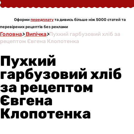
Оформи
передплату
та дивись більше ніж 5000 статей та
перевірених рецептів без реклами
Головна
>
Випічка
>
Пухкий гарбузовий хліб за
рецептом Євгена Клопотенка
Пухкий
гарбузовий хліб
за рецептом
Євгена
Клопотенка