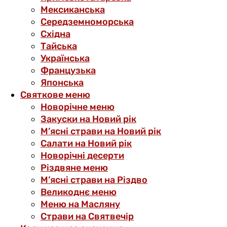
Мексиканська
Середземноморська
Східна
Тайська
Українська
Французька
Японська
Святкове меню
Новорічне меню
Закуски на Новий рік
М’ясні страви на Новий рік
Салати на Новий рік
Новорічні десерти
Різдвяне меню
М’ясні страви на Різдво
Великоднє меню
Меню на Масляну
Страви на Святвечір