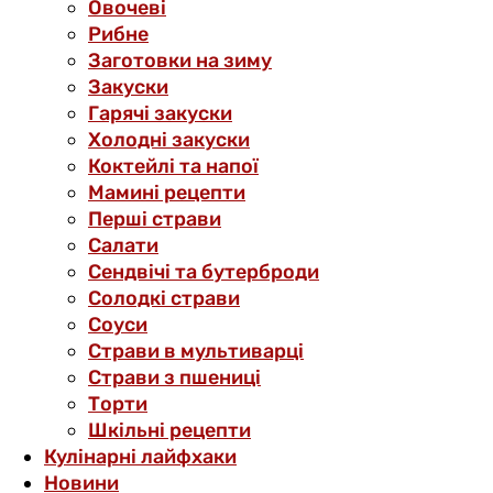
Овочеві
Рибне
Заготовки на зиму
Закуски
Гарячі закуски
Холодні закуски
Коктейлі та напої
Мамині рецепти
Перші страви
Салати
Сендвічі та бутерброди
Солодкі страви
Соуси
Страви в мультиварці
Страви з пшениці
Торти
Шкільні рецепти
Кулінарні лайфхаки
Новини