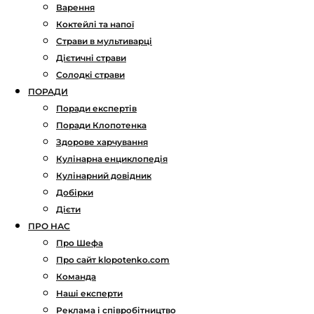
Варення
Коктейлі та напої
Страви в мультиварці
Дієтичні страви
Солодкі страви
ПОРАДИ
Поради експертів
Поради Клопотенка
Здорове харчування
Кулінарна енциклопедія
Кулінарний довідник
Добірки
Дієти
ПРО НАС
Про Шефа
Про сайт klopotenko.com
Команда
Наші експерти
Реклама і співробітництво