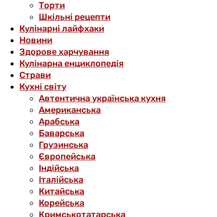
Торти
Шкільні рецепти
Кулінарні лайфхаки
Новини
Здорове харчування
Кулінарна енциклопедія
Страви
Кухні світу
Автентична українська кухня
Американська
Арабська
Баварська
Грузинська
Європейська
Індійська
Італійська
Китайська
Корейська
Кримськотатарська