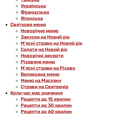
Українська
Французька
Японська
Святкове меню
Новорічне меню
Закуски на Новий рік
М’ясні страви на Новий рік
Салати на Новий рік
Новорічні десерти
Різдвяне меню
М’ясні страви на Різдво
Великоднє меню
Меню на Масляну
Страви на Святвечір
Коли час має значення
Рецепти до 15 хвилин
Рецепти до 30 хвилин
Рецепти до 60 хвилин