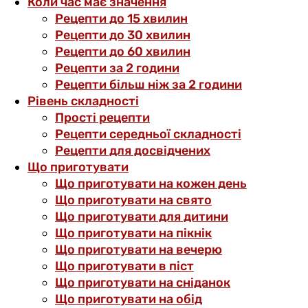
Коли час має значення
Рецепти до 15 хвилин
Рецепти до 30 хвилин
Рецепти до 60 хвилин
Рецепти за 2 години
Рецепти більш ніж за 2 години
Рівень складності
Прості рецепти
Рецепти середньої складності
Рецепти для досвідчених
Що приготувати
Що приготувати на кожен день
Що приготувати на свято
Що приготувати для дитини
Що приготувати на пікнік
Що приготувати на вечерю
Що приготувати в піст
Що приготувати на сніданок
Що приготувати на обід