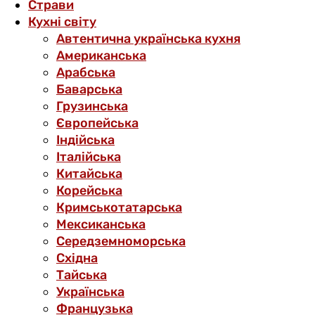
Страви
Кухні світу
Автентична українська кухня
Американська
Арабська
Баварська
Грузинська
Європейська
Індійська
Італійська
Китайська
Корейська
Кримськотатарська
Мексиканська
Середземноморська
Східна
Тайська
Українська
Французька