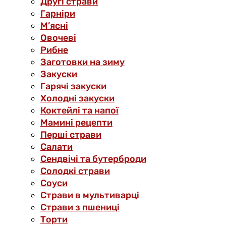
Другі страви
Гарніри
М’ясні
Овочеві
Рибне
Заготовки на зиму
Закуски
Гарячі закуски
Холодні закуски
Коктейлі та напої
Мамині рецепти
Перші страви
Салати
Сендвічі та бутерброди
Солодкі страви
Соуси
Страви в мультиварці
Страви з пшениці
Торти