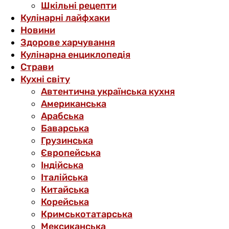
Шкільні рецепти
Кулінарні лайфхаки
Новини
Здорове харчування
Кулінарна енциклопедія
Страви
Кухні світу
Автентична українська кухня
Американська
Арабська
Баварська
Грузинська
Європейська
Індійська
Італійська
Китайська
Корейська
Кримськотатарська
Мексиканська