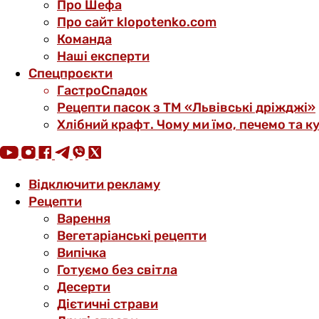
Про Шефа
Про сайт klopotenko.com
Команда
Наші експерти
Спецпроєкти
ГастроСпадок
Рецепти пасок з ТМ «Львівські дріжджі»
Хлібний крафт. Чому ми їмо, печемо та к
Відключити рекламу
Рецепти
Варення
Вегетаріанські рецепти
Випічка
Готуємо без світла
Десерти
Дієтичні страви