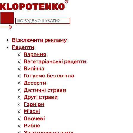
Skip
to
content
Відключити рекламу
Рецепти
Варення
Вегетаріанські рецепти
Випічка
Готуємо без світла
Десерти
Дієтичні страви
Другі страви
Гарніри
М’ясні
Овочеві
Рибне
Заготовки на зиму