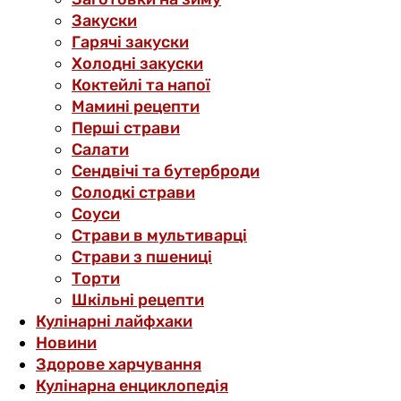
Закуски
Гарячі закуски
Холодні закуски
Коктейлі та напої
Мамині рецепти
Перші страви
Салати
Сендвічі та бутерброди
Солодкі страви
Соуси
Страви в мультиварці
Страви з пшениці
Торти
Шкільні рецепти
Кулінарні лайфхаки
Новини
Здорове харчування
Кулінарна енциклопедія