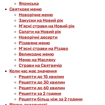
Японська
Святкове меню
Новорічне меню
Закуски на Новий рік
М’ясні страви на Новий рік
Салати на Новий рік
Новорічні десерти
Різдвяне меню
М’ясні страви на Різдво
Великоднє меню
Меню на Масляну
Страви на Святвечір
Коли час має значення
Рецепти до 15 хвилин
Рецепти до 30 хвилин
Рецепти до 60 хвилин
Рецепти за 2 години
Рецепти більш ніж за 2 години
Рівень складності