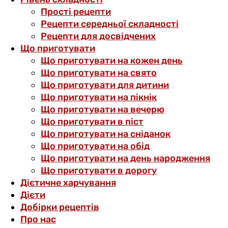
Прості рецепти
Рецепти середньої складності
Рецепти для досвідчених
Що приготувати
Що приготувати на кожен день
Що приготувати на свято
Що приготувати для дитини
Що приготувати на пікнік
Що приготувати на вечерю
Що приготувати в піст
Що приготувати на сніданок
Що приготувати на обід
Що приготувати на день народження
Що приготувати в дорогу
Дієтичне харчування
Дієти
Добірки рецептів
Про нас