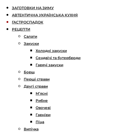
ЗАГОТОВКИ НА ЗИМУ
АВТЕНТИЧНА УКРАЇНСЬКА КУХНЯ
ГАСТРОСПАДОК
РЕЦЕПТИ
Салати
Закуски
Холодні закуски
Сендвічі та бутерброди
Гарячі закуски
Борщ
Перші страви
Другі страви
М’ясні
Рибне
Овочеві
Гарніри
Піца
Випічка