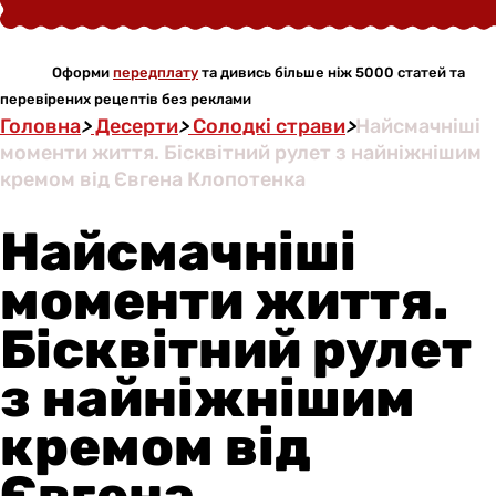
Оформи
передплату
та дивись більше ніж 5000 статей та
перевірених рецептів без реклами
Головна
>
Десерти
>
Солодкі страви
>
Найсмачніші
моменти життя. Бісквітний рулет з найніжнішим
кремом від Євгена Клопотенка
Найсмачніші
моменти життя.
Бісквітний рулет
з найніжнішим
кремом від
Євгена