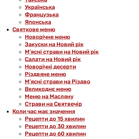
Українська
Французька
Японська
Святкове меню
Новорічне меню
Закуски на Новий рік
М’ясні страви на Новий рік
Салати на Новий рік
Новорічні десерти
Різдвяне меню
М’ясні страви на Різдво
Великоднє меню
Меню на Масляну
Страви на Святвечір
Коли час має значення
Рецепти до 15 хвилин
Рецепти до 30 хвилин
Рецепти до 60 хвилин