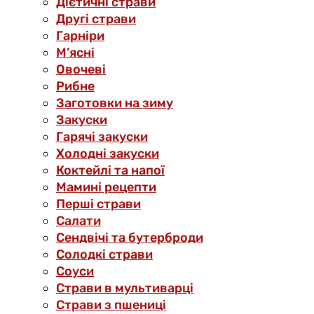
Дієтичні страви
Другі страви
Гарніри
М’ясні
Овочеві
Рибне
Заготовки на зиму
Закуски
Гарячі закуски
Холодні закуски
Коктейлі та напої
Мамині рецепти
Перші страви
Салати
Сендвічі та бутерброди
Солодкі страви
Соуси
Страви в мультиварці
Страви з пшениці