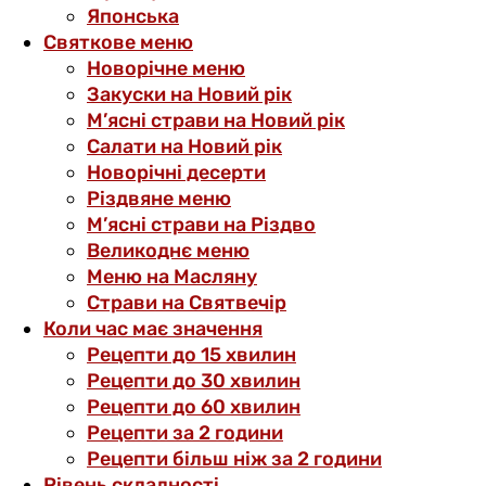
Японська
Святкове меню
Новорічне меню
Закуски на Новий рік
М’ясні страви на Новий рік
Салати на Новий рік
Новорічні десерти
Різдвяне меню
М’ясні страви на Різдво
Великоднє меню
Меню на Масляну
Страви на Святвечір
Коли час має значення
Рецепти до 15 хвилин
Рецепти до 30 хвилин
Рецепти до 60 хвилин
Рецепти за 2 години
Рецепти більш ніж за 2 години
Рівень складності