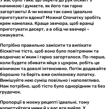
начинкою і думаєте, як його так гарно
загортають! А чи можна так само ідеально
приготувати вдома? Можна! Спочатку зробіть
крем намелака. Краще звечора, щоб вранці
приготувати десерт, а в обід чи ввечері –
смакувати.
Потрібно правильно замісити та випікати
бісквітне тісто, щоб воно було повітряним та
водночас м’яким і гарно загорталося. По-перше,
коли будете збивати яйця з цукром, робіть це
віничком та доволі інтенсивно. Потім додавайте
борошно та беріть вже силіконову лопатку.
Вимішуйте нею суміш повільно і наполегливо.
Нам потрібно, щоб тісто було однорідним та без
грудочок.
Пропорції в моєму рецепті ідеальні, тому
користуйтеся ними й у вас все вийде. У