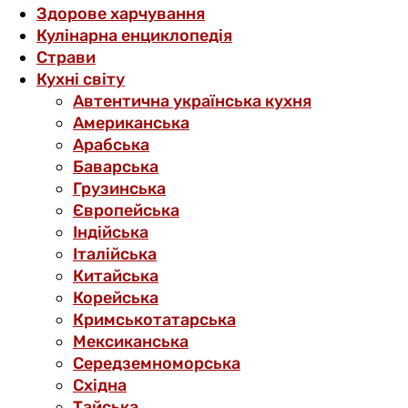
Здорове харчування
Кулінарна енциклопедія
Страви
Кухні світу
Автентична українська кухня
Американська
Арабська
Баварська
Грузинська
Європейська
Індійська
Італійська
Китайська
Корейська
Кримськотатарська
Мексиканська
Середземноморська
Східна
Тайська