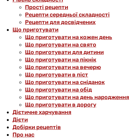
Прості рецепти
Рецепти середньої складності
Рецепти для досвідчених
Що приготувати
Що приготувати на кожен день
Що приготувати на свято
Що приготувати для дитини
Що приготувати на пікнік
Що приготувати на вечерю
Що приготувати в піст
Що приготувати на сніданок
Що приготувати на обід
Що приготувати на день народження
Що приготувати в дорогу
Дієтичне харчування
Дієти
Добірки рецептів
Про нас