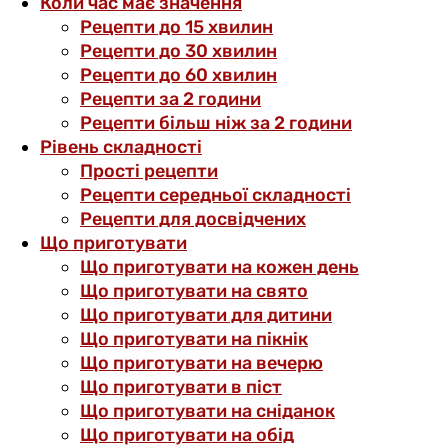
Коли час має значення
Рецепти до 15 хвилин
Рецепти до 30 хвилин
Рецепти до 60 хвилин
Рецепти за 2 години
Рецепти більш ніж за 2 години
Рівень складності
Прості рецепти
Рецепти середньої складності
Рецепти для досвідчених
Що приготувати
Що приготувати на кожен день
Що приготувати на свято
Що приготувати для дитини
Що приготувати на пікнік
Що приготувати на вечерю
Що приготувати в піст
Що приготувати на сніданок
Що приготувати на обід