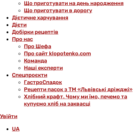
Що приготувати на день народження
Що приготувати в дорогу
Дієтичне харчування
Дієти
Добірки рецептів
Про нас
Про Шефа
Про сайт klopotenko.com
Команда
Наші експерти
Спецпроєкти
ГастроСпадок
Рецепти пасок з ТМ «Львівські дріжджі»
Хлібний крафт. Чому ми їмо, печемо та
купуємо хліб на заквасці
Увійти
UA