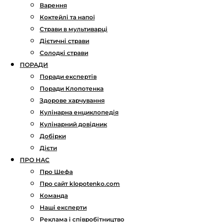
Варення
Коктейлі та напої
Страви в мультиварці
Дієтичні страви
Солодкі страви
ПОРАДИ
Поради експертів
Поради Клопотенка
Здорове харчування
Кулінарна енциклопедія
Кулінарний довідник
Добірки
Дієти
ПРО НАС
Про Шефа
Про сайт klopotenko.com
Команда
Наші експерти
Реклама і співробітництво