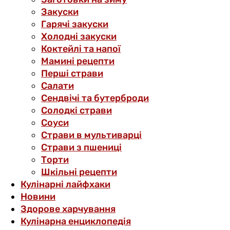
Закуски
Гарячі закуски
Холодні закуски
Коктейлі та напої
Мамині рецепти
Перші страви
Салати
Сендвічі та бутерброди
Солодкі страви
Соуси
Страви в мультиварці
Страви з пшениці
Торти
Шкільні рецепти
Кулінарні лайфхаки
Новини
Здорове харчування
Кулінарна енциклопедія