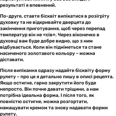
результаті я впевнений.
По-друге, ставте бісквіт випікатися в розігріту
духовку та не відкривайте дверцята до
закінчення приготування, щоб через перепад
температур він не «сів». Через віконечко в
духовці вам буде добре видно, що з ним
відбувається. Коли він підніметься та стане
насиченого золотавого кольору – можна
діставати.
Після випікання одразу надайте бісквіту форму
рулету – про це я детально пишу в описі рецепта.
Якщо остигне, гарно закрутити його буде
непросто. Він почне давати тріщини, а нам
потрібна ідеальна форма. І після того, як
повністю остигне, можна розгортати,
намащувати кремом та знову надавати форми
рулету.