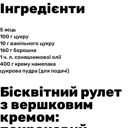
Інгредієнти
5 яєць
100 г
цукру
10 г
ванільного
цукру
160 г
борошна
1 ч.
л.
соняшникової олії
400 г
крему
намелака
цукрова пудра
(для
подачі)
Бісквітний рулет
з вершковим
кремом: