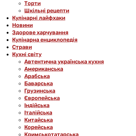
Торти
Шкільні рецепти
Кулінарні лайфхаки
Новини
Здорове харчування
Кулінарна енциклопедія
Страви
Кухні світу
Автентична українська кухня
Американська
Арабська
Баварська
Грузинська
Європейська
Індійська
Італійська
Китайська
Корейська
Кримськотатарська