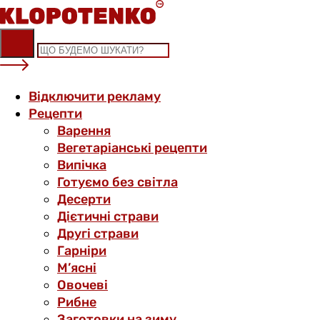
Skip
to
content
Відключити рекламу
Рецепти
Варення
Вегетаріанські рецепти
Випічка
Готуємо без світла
Десерти
Дієтичні страви
Другі страви
Гарніри
М’ясні
Овочеві
Рибне
Заготовки на зиму