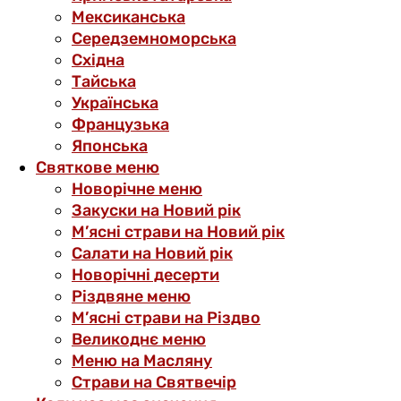
Мексиканська
Середземноморська
Східна
Тайська
Українська
Французька
Японська
Святкове меню
Новорічне меню
Закуски на Новий рік
М’ясні страви на Новий рік
Салати на Новий рік
Новорічні десерти
Різдвяне меню
М’ясні страви на Різдво
Великоднє меню
Меню на Масляну
Страви на Святвечір