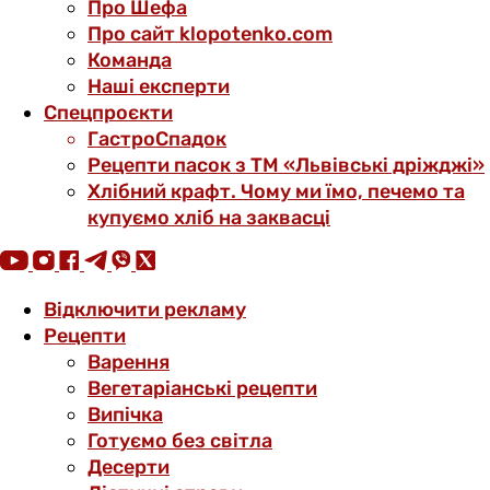
Про Шефа
Про сайт klopotenko.com
Команда
Наші експерти
Спецпроєкти
ГастроСпадок
Рецепти пасок з ТМ «Львівські дріжджі»
Хлібний крафт. Чому ми їмо, печемо та
купуємо хліб на заквасці
Відключити рекламу
Рецепти
Варення
Вегетаріанські рецепти
Випічка
Готуємо без світла
Десерти