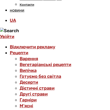
Контакти
НОВИНИ
UA
Увійти
Відключити рекламу
Рецепти
Варення
Вегетаріанські рецепти
Випічка
Готуємо без світла
Десерти
Дієтичні страви
Другі страви
Гарніри
М’ясні