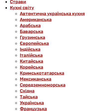
Страви
Кухні світу
Автентична українська кухня
Американська
Арабська
Баварська
Грузинська
Європейська
Індійська
Італійська
Китайська
Корейська
Кримськотатарська
Мексиканська
Середземноморська
Східна
Тайська
Українська
Французька