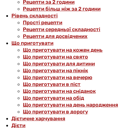
Рецепти за 2 години
Рецепти більш ніж за 2 години
Рівень складності
Прості рецепти
Рецепти середньої складності
Рецепти для досвідчених
Що приготувати
Що приготувати на кожен день
Що приготувати на свято
Що приготувати для дитини
Що приготувати на пікнік
Що приготувати на вечерю
Що приготувати в піст
Що приготувати на сніданок
Що приготувати на обід
Що приготувати на день народження
Що приготувати в дорогу
Дієтичне харчування
Дієти