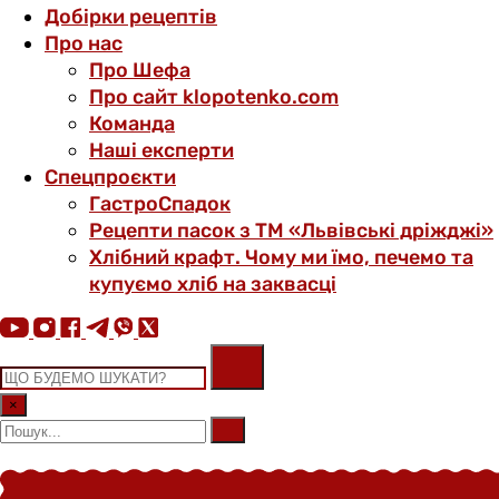
Добірки рецептів
Про нас
Про Шефа
Про сайт klopotenko.com
Команда
Наші експерти
Спецпроєкти
ГастроСпадок
Рецепти пасок з ТМ «Львівські дріжджі»
Хлібний крафт. Чому ми їмо, печемо та
купуємо хліб на заквасці
×