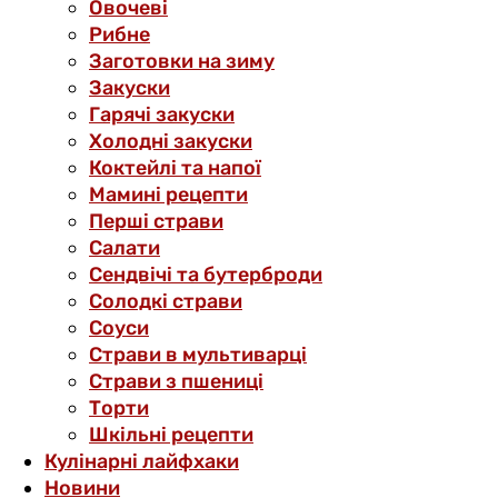
Овочеві
Рибне
Заготовки на зиму
Закуски
Гарячі закуски
Холодні закуски
Коктейлі та напої
Мамині рецепти
Перші страви
Салати
Сендвічі та бутерброди
Солодкі страви
Соуси
Страви в мультиварці
Страви з пшениці
Торти
Шкільні рецепти
Кулінарні лайфхаки
Новини