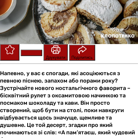
Зберегти
Оцінити
Друкувати
Поділитись
Напевно, у вас є спогади, які асоціюються з
певною піснею, запахом або порами року?
Зустрічайте нового ностальгічного фаворита –
бісквітний рулет з оксамитовою начинкою та
посмаком шоколаду та кави. Він просто
створений, щоб бути на столі, поки навкруги
відбувається щось значуще, щемливе та
душевне. Це той десерт, згадки про який
починаються зі слів: «А пам’ятаєш, який чудовий