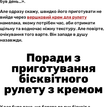
був день…».
Але одразу скажу, швидко його приготувати не
вийде через
вершковий крем для рулету
намелака, якому потрібен час, аби отримати
щільну та водночас ніжну текстуру. Але повірте,
очікування того варте. Він западе в душу
назавжди.
Поради з
приготування
бісквітного
рулету з кремом
У вас було таке, що берете до рук бісквіт з