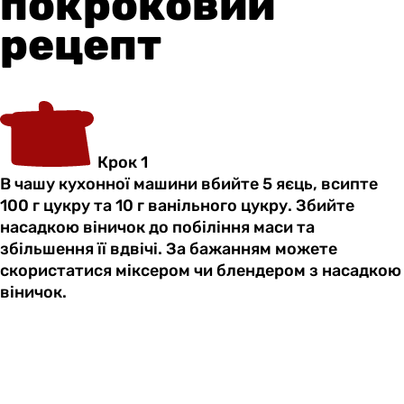
покроковий
рецепт
Крок 1
В чашу кухонної машини вбийте 5 яєць, всипте
100 г цукру та 10 г ванільного цукру. Збийте
насадкою віничок до побіління маси та
збільшення її вдвічі. За бажанням можете
скористатися міксером чи блендером з насадкою
віничок.