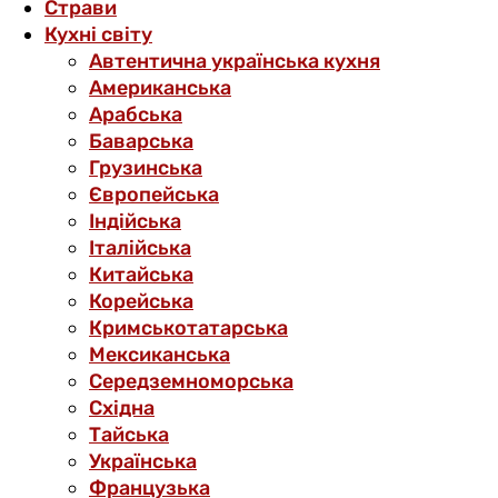
Страви
Кухні світу
Автентична українська кухня
Американська
Арабська
Баварська
Грузинська
Європейська
Індійська
Італійська
Китайська
Корейська
Кримськотатарська
Мексиканська
Середземноморська
Східна
Тайська
Українська
Французька