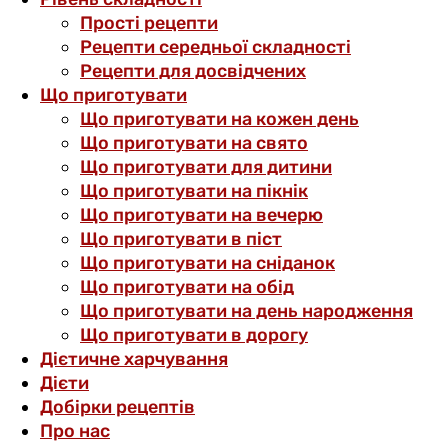
Прості рецепти
Рецепти середньої складності
Рецепти для досвідчених
Що приготувати
Що приготувати на кожен день
Що приготувати на свято
Що приготувати для дитини
Що приготувати на пікнік
Що приготувати на вечерю
Що приготувати в піст
Що приготувати на сніданок
Що приготувати на обід
Що приготувати на день народження
Що приготувати в дорогу
Дієтичне харчування
Дієти
Добірки рецептів
Про нас