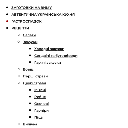
ЗАГОТОВКИ НА ЗИМУ
АВТЕНТИЧНА УКРАЇНСЬКА КУХНЯ
ГАСТРОСПАДОК
РЕЦЕПТИ
Салати
Закуски
Холодні закуски
Сендвічі та бутерброди
Гарячі закуски
Борщ
Перші страви
Другі страви
М’ясні
Рибне
Овочеві
Гарніри
Піца
Випічка