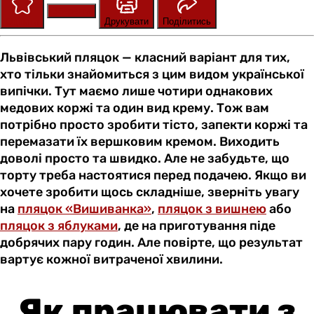
Зберегти
Оцінити
Друкувати
Поділитись
Львівський пляцок — класний варіант для тих,
хто тільки знайомиться з цим видом української
випічки. Тут маємо лише чотири однакових
медових коржі та один вид крему. Тож вам
потрібно просто зробити тісто, запекти коржі та
перемазати їх вершковим кремом. Виходить
доволі просто та швидко. Але не забудьте, що
торту треба настоятися перед подачею. Якщо ви
хочете зробити щось складніше, зверніть увагу
на
пляцок «Вишиванка»
,
пляцок з вишнею
або
пляцок з яблуками
, де на приготування піде
добрячих пару годин. Але повірте, що результат
вартує кожної витраченої хвилини.
Як працювати з