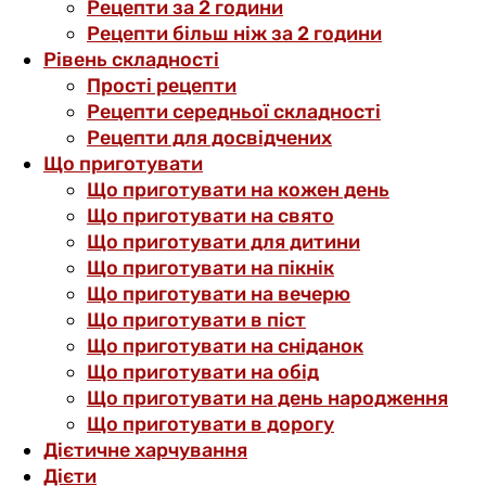
Рецепти за 2 години
Рецепти більш ніж за 2 години
Рівень складності
Прості рецепти
Рецепти середньої складності
Рецепти для досвідчених
Що приготувати
Що приготувати на кожен день
Що приготувати на свято
Що приготувати для дитини
Що приготувати на пікнік
Що приготувати на вечерю
Що приготувати в піст
Що приготувати на сніданок
Що приготувати на обід
Що приготувати на день народження
Що приготувати в дорогу
Дієтичне харчування
Дієти