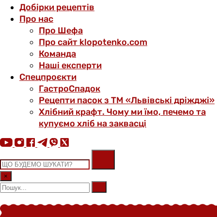
Добірки рецептів
Про нас
Про Шефа
Про сайт klopotenko.com
Команда
Наші експерти
Спецпроєкти
ГастроСпадок
Рецепти пасок з ТМ «Львівські дріжджі»
Хлібний крафт. Чому ми їмо, печемо та
купуємо хліб на заквасці
×