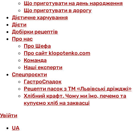
Що приготувати на день народження
Що приготувати в дорогу
Дієтичне харчування
Дієти
Добірки рецептів
Про нас
Про Шефа
Про сайт klopotenko.com
Команда
Наші експерти
Спецпроєкти
ГастроСпадок
Рецепти пасок з ТМ «Львівські дріжджі»
Хлібний крафт. Чому ми їмо, печемо та
купуємо хліб на заквасці
Увійти
UA