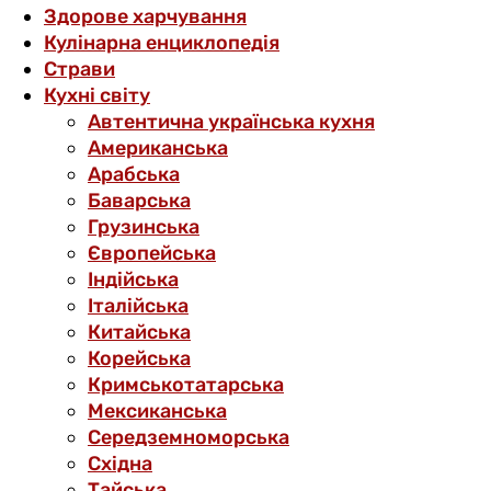
Здорове харчування
Кулінарна енциклопедія
Страви
Кухні світу
Автентична українська кухня
Американська
Арабська
Баварська
Грузинська
Європейська
Індійська
Італійська
Китайська
Корейська
Кримськотатарська
Мексиканська
Середземноморська
Східна
Тайська