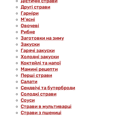
Дієтичні страви
Другі страви
Гарніри
М’ясні
Овочеві
Рибне
Заготовки на зиму
Закуски
Гарячі закуски
Холодні закуски
Коктейлі та напої
Мамині рецепти
Перші страви
Салати
Сендвічі та бутерброди
Солодкі страви
Соуси
Страви в мультиварці
Страви з пшениці