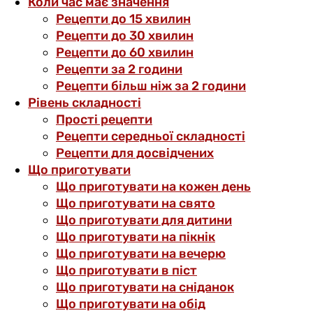
Коли час має значення
Рецепти до 15 хвилин
Рецепти до 30 хвилин
Рецепти до 60 хвилин
Рецепти за 2 години
Рецепти більш ніж за 2 години
Рівень складності
Прості рецепти
Рецепти середньої складності
Рецепти для досвідчених
Що приготувати
Що приготувати на кожен день
Що приготувати на свято
Що приготувати для дитини
Що приготувати на пікнік
Що приготувати на вечерю
Що приготувати в піст
Що приготувати на сніданок
Що приготувати на обід