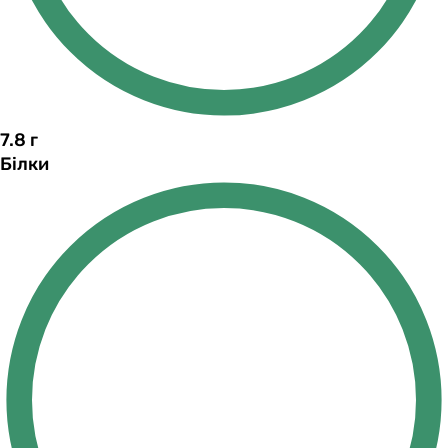
7.8
г
Білки