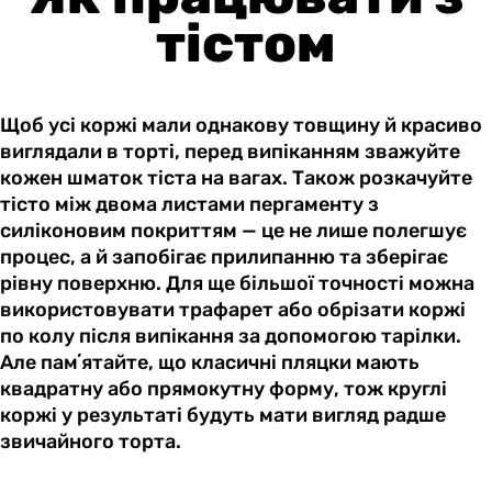
тістом
Щоб усі коржі мали однакову товщину й красиво
виглядали в торті, перед випіканням зважуйте
кожен шматок тіста на вагах. Також розкачуйте
тісто між двома листами пергаменту з
силіконовим покриттям — це не лише полегшує
процес, а й запобігає прилипанню та зберігає
рівну поверхню. Для ще більшої точності можна
використовувати трафарет або обрізати коржі
по колу після випікання за допомогою тарілки.
Але памʼятайте, що класичні пляцки мають
квадратну або прямокутну форму, тож круглі
коржі у результаті будуть мати вигляд радше
звичайного торта.