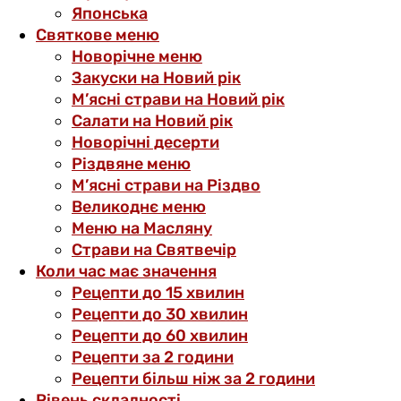
Японська
Святкове меню
Новорічне меню
Закуски на Новий рік
М’ясні страви на Новий рік
Салати на Новий рік
Новорічні десерти
Різдвяне меню
М’ясні страви на Різдво
Великоднє меню
Меню на Масляну
Страви на Святвечір
Коли час має значення
Рецепти до 15 хвилин
Рецепти до 30 хвилин
Рецепти до 60 хвилин
Рецепти за 2 години
Рецепти більш ніж за 2 години
Рівень складності