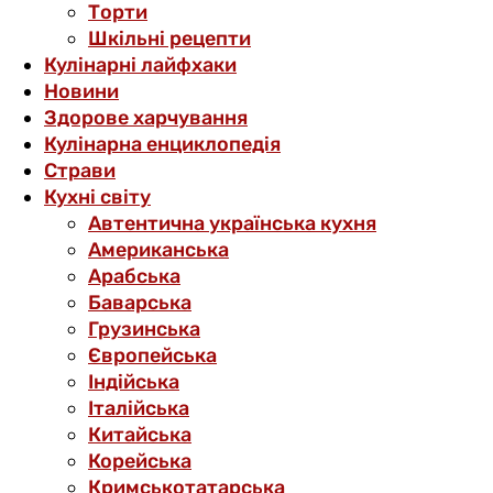
Торти
Шкільні рецепти
Кулінарні лайфхаки
Новини
Здорове харчування
Кулінарна енциклопедія
Страви
Кухні світу
Автентична українська кухня
Американська
Арабська
Баварська
Грузинська
Європейська
Індійська
Італійська
Китайська
Корейська
Кримськотатарська