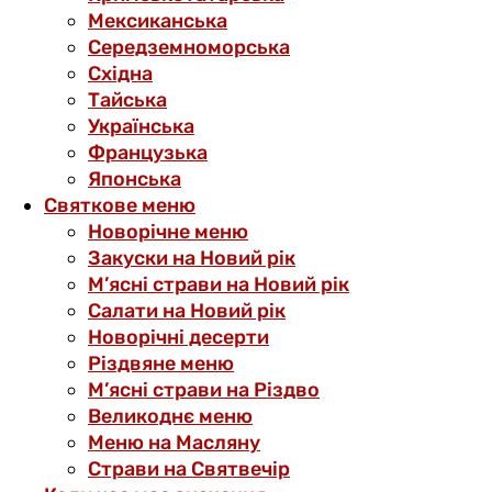
Мексиканська
Середземноморська
Східна
Тайська
Українська
Французька
Японська
Святкове меню
Новорічне меню
Закуски на Новий рік
М’ясні страви на Новий рік
Салати на Новий рік
Новорічні десерти
Різдвяне меню
М’ясні страви на Різдво
Великоднє меню
Меню на Масляну
Страви на Святвечір