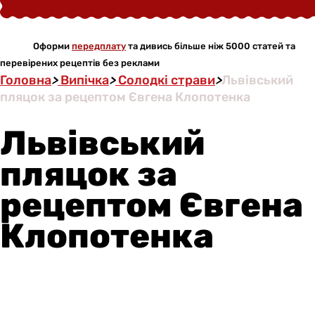
Оформи
передплату
та дивись більше ніж 5000 статей та
перевірених рецептів без реклами
Головна
>
Випічка
>
Солодкі страви
>
Львівський
пляцок за рецептом Євгена Клопотенка
Львівський
пляцок за
рецептом Євгена
Клопотенка