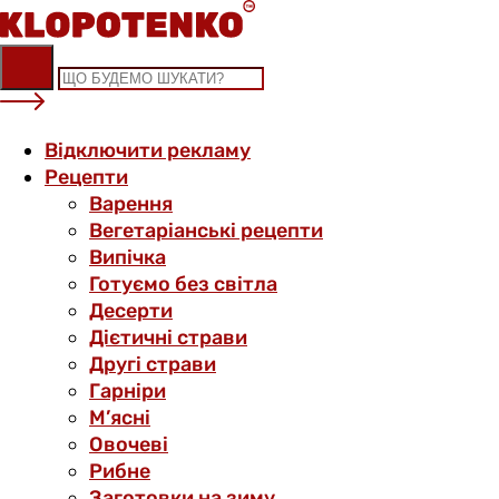
Skip
to
content
Відключити рекламу
Рецепти
Варення
Вегетаріанські рецепти
Випічка
Готуємо без світла
Десерти
Дієтичні страви
Другі страви
Гарніри
М’ясні
Овочеві
Рибне
Заготовки на зиму