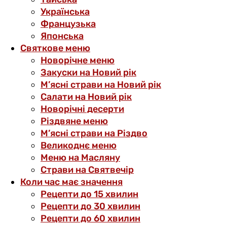
Українська
Французька
Японська
Святкове меню
Новорічне меню
Закуски на Новий рік
М’ясні страви на Новий рік
Салати на Новий рік
Новорічні десерти
Різдвяне меню
М’ясні страви на Різдво
Великоднє меню
Меню на Масляну
Страви на Святвечір
Коли час має значення
Рецепти до 15 хвилин
Рецепти до 30 хвилин
Рецепти до 60 хвилин