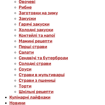
Овочеві
Рибне
Заготовки на зиму
Закуски
Гарячі закуски
Холодні закуски
Коктейлі та напої
Мамині рецепти
Перші страви
Салати
Сендвічі та бутерброди
Солодкі страви
Соуси
Страви в мультиварці
Страви з пшениці
Торти
Шкільні рецепти
Кулінарні лайфхаки
Новини