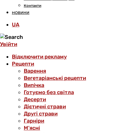
Контакти
НОВИНИ
UA
Увійти
Відключити рекламу
Рецепти
Варення
Вегетаріанські рецепти
Випічка
Готуємо без світла
Десерти
Дієтичні страви
Другі страви
Гарніри
М’ясні