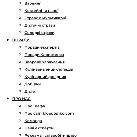
Варення
Коктейлі та напої
Страви в мультиварці
Дієтичні страви
Солодкі страви
ПОРАДИ
Поради експертів
Поради Клопотенка
Здорове харчування
Кулінарна енциклопедія
Кулінарний довідник
Добірки
Дієти
ПРО НАС
Про Шефа
Про сайт klopotenko.com
Команда
Наші експерти
Реклама і співробітництво