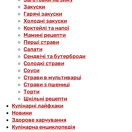
Закуски
Гарячі закуски
Холодні закуски
Коктейлі та напої
Мамині рецепти
Перші страви
Салати
Сендвічі та бутерброди
Солодкі страви
Соуси
Страви в мультиварці
Страви з пшениці
Торти
Шкільні рецепти
Кулінарні лайфхаки
Новини
Здорове харчування
Кулінарна енциклопедія