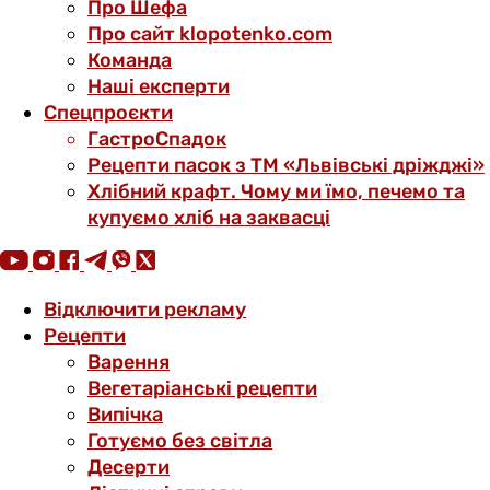
Про Шефа
Про сайт klopotenko.com
Команда
Наші експерти
Спецпроєкти
ГастроСпадок
Рецепти пасок з ТМ «Львівські дріжджі»
Хлібний крафт. Чому ми їмо, печемо та
купуємо хліб на заквасці
Відключити рекламу
Рецепти
Варення
Вегетаріанські рецепти
Випічка
Готуємо без світла
Десерти