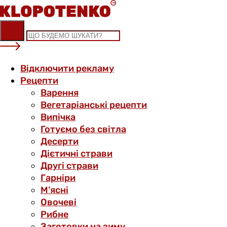
Skip
to
content
Відключити рекламу
Рецепти
Варення
Вегетаріанські рецепти
Випічка
Готуємо без світла
Десерти
Дієтичні страви
Другі страви
Гарніри
М’ясні
Овочеві
Рибне
Заготовки на зиму