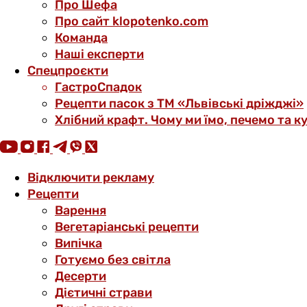
Про Шефа
Про сайт klopotenko.com
Команда
Наші експерти
Спецпроєкти
ГастроСпадок
Рецепти пасок з ТМ «Львівські дріжджі»
Хлібний крафт. Чому ми їмо, печемо та к
Відключити рекламу
Рецепти
Варення
Вегетаріанські рецепти
Випічка
Готуємо без світла
Десерти
Дієтичні страви