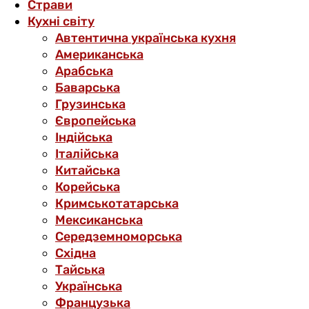
Страви
Кухні світу
Автентична українська кухня
Американська
Арабська
Баварська
Грузинська
Європейська
Індійська
Італійська
Китайська
Корейська
Кримськотатарська
Мексиканська
Середземноморська
Східна
Тайська
Українська
Французька