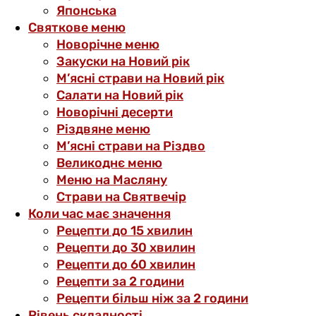
Японська
Святкове меню
Новорічне меню
Закуски на Новий рік
М’ясні страви на Новий рік
Салати на Новий рік
Новорічні десерти
Різдвяне меню
М’ясні страви на Різдво
Великоднє меню
Меню на Масляну
Страви на Святвечір
Коли час має значення
Рецепти до 15 хвилин
Рецепти до 30 хвилин
Рецепти до 60 хвилин
Рецепти за 2 години
Рецепти більш ніж за 2 години
Рівень складності