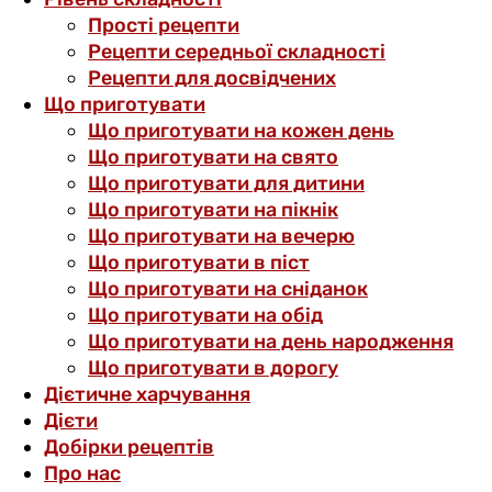
Прості рецепти
Рецепти середньої складності
Рецепти для досвідчених
Що приготувати
Що приготувати на кожен день
Що приготувати на свято
Що приготувати для дитини
Що приготувати на пікнік
Що приготувати на вечерю
Що приготувати в піст
Що приготувати на сніданок
Що приготувати на обід
Що приготувати на день народження
Що приготувати в дорогу
Дієтичне харчування
Дієти
Добірки рецептів
Про нас