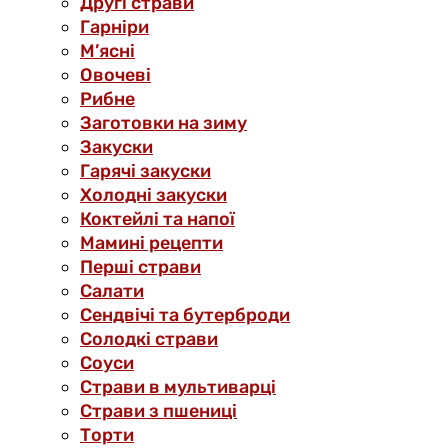
Другі страви
Гарніри
М’ясні
Овочеві
Рибне
Заготовки на зиму
Закуски
Гарячі закуски
Холодні закуски
Коктейлі та напої
Мамині рецепти
Перші страви
Салати
Сендвічі та бутерброди
Солодкі страви
Соуси
Страви в мультиварці
Страви з пшениці
Торти