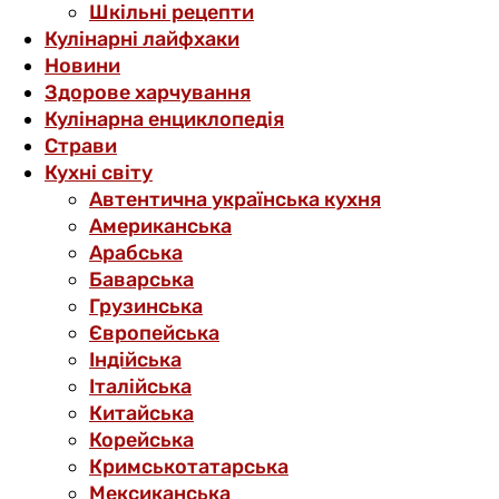
Шкільні рецепти
Кулінарні лайфхаки
Новини
Здорове харчування
Кулінарна енциклопедія
Страви
Кухні світу
Автентична українська кухня
Американська
Арабська
Баварська
Грузинська
Європейська
Індійська
Італійська
Китайська
Корейська
Кримськотатарська
Мексиканська