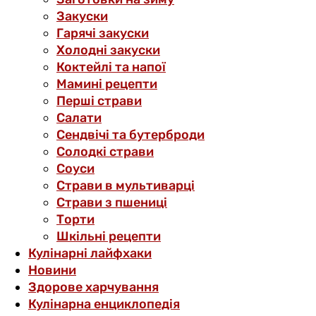
Закуски
Гарячі закуски
Холодні закуски
Коктейлі та напої
Мамині рецепти
Перші страви
Салати
Сендвічі та бутерброди
Солодкі страви
Соуси
Страви в мультиварці
Страви з пшениці
Торти
Шкільні рецепти
Кулінарні лайфхаки
Новини
Здорове харчування
Кулінарна енциклопедія