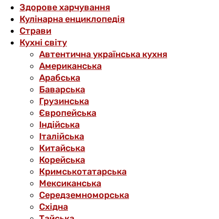
Здорове харчування
Кулінарна енциклопедія
Страви
Кухні світу
Автентична українська кухня
Американська
Арабська
Баварська
Грузинська
Європейська
Індійська
Італійська
Китайська
Корейська
Кримськотатарська
Мексиканська
Середземноморська
Східна
Тайська