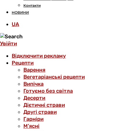
Контакти
НОВИНИ
UA
Увійти
Відключити рекламу
Рецепти
Варення
Вегетаріанські рецепти
Випічка
Готуємо без світла
Десерти
Дієтичні страви
Другі страви
Гарніри
М’ясні