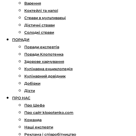
Варення
Коктейлі та напої
Страви в мультиварці
Дієтичні страви
Солодкі страви
ПОРАДИ
Поради експертів
Поради Клопотенка
Здорове харчування
Кулінарна енциклопедія
Кулінарний довідник
Добірки
Дієти
ПРО НАС
Про Шефа
Про сайт klopotenko.com
Команда
Наші експерти
Реклама і співробітництво