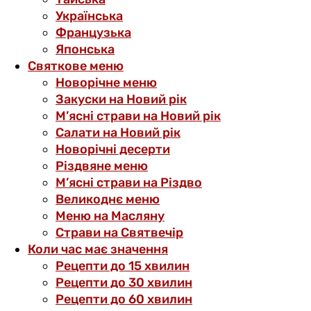
Українська
Французька
Японська
Святкове меню
Новорічне меню
Закуски на Новий рік
М’ясні страви на Новий рік
Салати на Новий рік
Новорічні десерти
Різдвяне меню
М’ясні страви на Різдво
Великоднє меню
Меню на Масляну
Страви на Святвечір
Коли час має значення
Рецепти до 15 хвилин
Рецепти до 30 хвилин
Рецепти до 60 хвилин