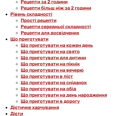
Рецепти за 2 години
Рецепти більш ніж за 2 години
Рівень складності
Прості рецепти
Рецепти середньої складності
Рецепти для досвідчених
Що приготувати
Що приготувати на кожен день
Що приготувати на свято
Що приготувати для дитини
Що приготувати на пікнік
Що приготувати на вечерю
Що приготувати в піст
Що приготувати на сніданок
Що приготувати на обід
Що приготувати на день народження
Що приготувати в дорогу
Дієтичне харчування
Дієти