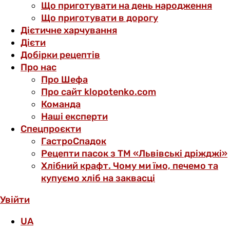
Що приготувати на день народження
Що приготувати в дорогу
Дієтичне харчування
Дієти
Добірки рецептів
Про нас
Про Шефа
Про сайт klopotenko.com
Команда
Наші експерти
Спецпроєкти
ГастроСпадок
Рецепти пасок з ТМ «Львівські дріжджі»
Хлібний крафт. Чому ми їмо, печемо та
купуємо хліб на заквасці
Увійти
UA