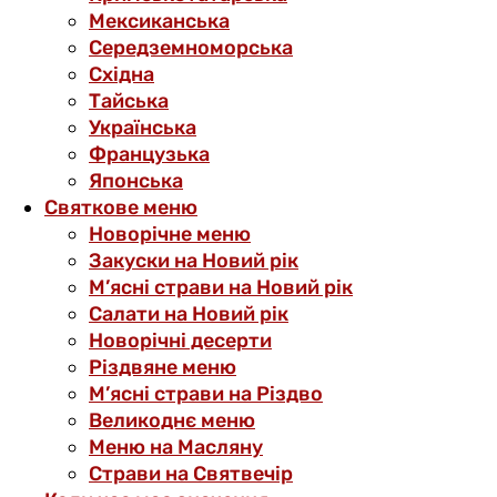
Мексиканська
Середземноморська
Східна
Тайська
Українська
Французька
Японська
Святкове меню
Новорічне меню
Закуски на Новий рік
М’ясні страви на Новий рік
Салати на Новий рік
Новорічні десерти
Різдвяне меню
М’ясні страви на Різдво
Великоднє меню
Меню на Масляну
Страви на Святвечір