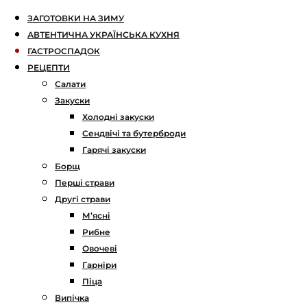
ЗАГОТОВКИ НА ЗИМУ
АВТЕНТИЧНА УКРАЇНСЬКА КУХНЯ
ГАСТРОСПАДОК
РЕЦЕПТИ
Салати
Закуски
Холодні закуски
Сендвічі та бутерброди
Гарячі закуски
Борщ
Перші страви
Другі страви
М’ясні
Рибне
Овочеві
Гарніри
Піца
Випічка