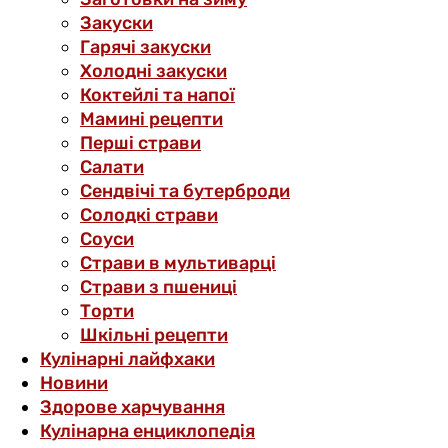
Закуски
Гарячі закуски
Холодні закуски
Коктейлі та напої
Мамині рецепти
Перші страви
Салати
Сендвічі та бутерброди
Солодкі страви
Соуси
Страви в мультиварці
Страви з пшениці
Торти
Шкільні рецепти
Кулінарні лайфхаки
Новини
Здорове харчування
Кулінарна енциклопедія