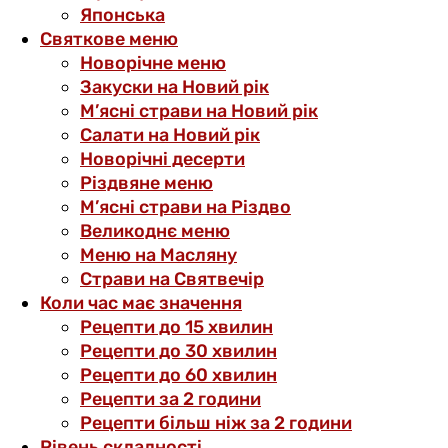
Японська
Святкове меню
Новорічне меню
Закуски на Новий рік
М’ясні страви на Новий рік
Салати на Новий рік
Новорічні десерти
Різдвяне меню
М’ясні страви на Різдво
Великоднє меню
Меню на Масляну
Страви на Святвечір
Коли час має значення
Рецепти до 15 хвилин
Рецепти до 30 хвилин
Рецепти до 60 хвилин
Рецепти за 2 години
Рецепти більш ніж за 2 години
Рівень складності