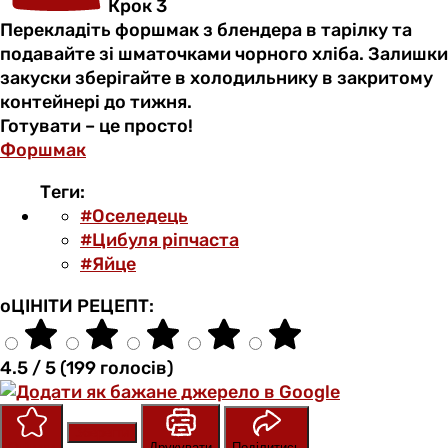
Крок 3
Перекладіть форшмак з блендера в тарілку та
подавайте зі шматочками чорного хліба. Залишки
закуски зберігайте в холодильнику в закритому
контейнері до тижня.
Готувати – це просто!
Форшмак
Теги:
#Оселедець
#Цибуля ріпчаста
#Яйце
оЦІНІТИ РЕЦЕПТ:
4.5 / 5 (199 голосів)
Зберегти
Оцінити
Друкувати
Поділитись