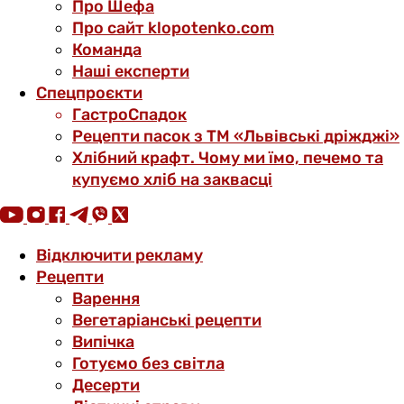
Про Шефа
Про сайт klopotenko.com
Команда
Наші експерти
Спецпроєкти
ГастроСпадок
Рецепти пасок з ТМ «Львівські дріжджі»
Хлібний крафт. Чому ми їмо, печемо та
купуємо хліб на заквасці
Відключити рекламу
Рецепти
Варення
Вегетаріанські рецепти
Випічка
Готуємо без світла
Десерти