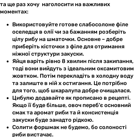
та ще раз хочу наголосити на важливих
моментах:
Використовуйте готове слабосолоне філе
оселедця в олії чи за бажанням розберіть
цілу рибу на шматочки. Основне – добре
приберіть кісточки з філе для отримання
ніжної структури закуски.
Яйця варіть рівно 8 хвилин після закипання,
тоді вони вийдуть з ідеальним оксамитовим
жовтком. Потім перекладіть в холодну воду
та залиште в ній х остигання. Це потрібно
для того, щоб шкаралупа добре очищалася.
Цибулю додавайте як прописано в рецепті.
Якщо її буде більше, овоч переб’є основний
смак та аромат риби та й консистенція
закуски буде занадто рідкою.
Солити форшмак не будемо, бо солоності
риби вистачає.