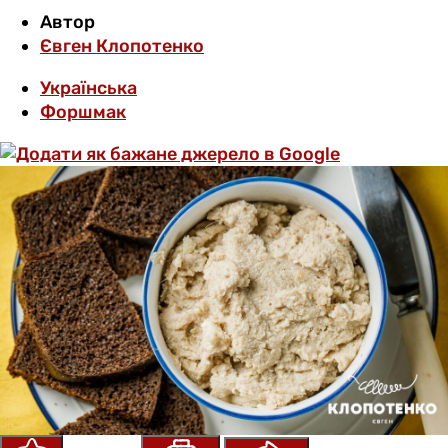
Автор
Євген Клопотенко
Українська
Форшмак