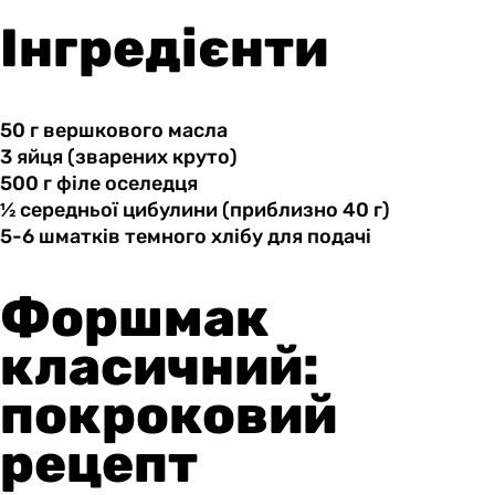
Інгредієнти
50 г
вершкового
масла
3 яйця
(зварених
круто)
500 г
філе
оселедця
½ середньої
цибулини
(приблизно 40 г)
5-6 шматків
темного
хлібу для подачі
Форшмак
класичний:
покроковий
рецепт