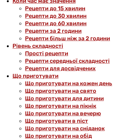
Коли час має значення
Рецепти до 15 хвилин
Рецепти до 30 хвилин
Рецепти до 60 хвилин
Рецепти за 2 години
Рецепти більш ніж за 2 години
Рівень складності
Прості рецепти
Рецепти середньої складності
Рецепти для досвідчених
Що приготувати
Що приготувати на кожен день
Що приготувати на свято
Що приготувати для дитини
Що приготувати на пікнік
Що приготувати на вечерю
Що приготувати в піст
Що приготувати на сніданок
Що приготувати на обід