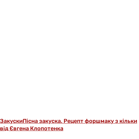
Закуски
Пісна закуска. Рецепт форшмаку з кільки
від Євгена Клопотенка