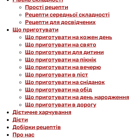
Прості рецепти
Рецепти середньої складності
Рецепти для досвідчених
Що приготувати
Що приготувати на кожен день
Що приготувати на свято
Що приготувати для дитини
Що приготувати на пікнік
Що приготувати на вечерю
Що приготувати в піст
Що приготувати на сніданок
Що приготувати на обід
Що приготувати на день народження
Що приготувати в дорогу
Дієтичне харчування
Дієти
Добірки рецептів
Про нас