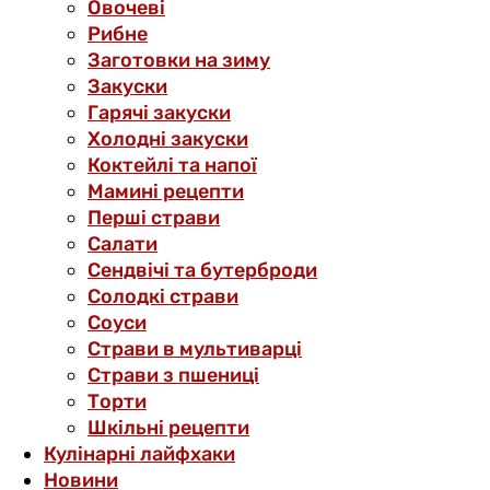
Овочеві
Рибне
Заготовки на зиму
Закуски
Гарячі закуски
Холодні закуски
Коктейлі та напої
Мамині рецепти
Перші страви
Салати
Сендвічі та бутерброди
Солодкі страви
Соуси
Страви в мультиварці
Страви з пшениці
Торти
Шкільні рецепти
Кулінарні лайфхаки
Новини