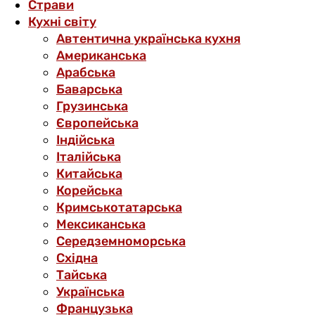
Страви
Кухні світу
Автентична українська кухня
Американська
Арабська
Баварська
Грузинська
Європейська
Індійська
Італійська
Китайська
Корейська
Кримськотатарська
Мексиканська
Середземноморська
Східна
Тайська
Українська
Французька