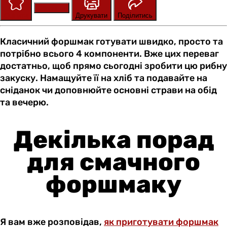
Зберегти
Оцінити
Друкувати
Поділитись
Класичний форшмак готувати швидко, просто та
потрібно всього 4 компоненти. Вже цих переваг
достатньо, щоб прямо сьогодні зробити цю рибну
закуску. Намащуйте її на хліб та подавайте на
сніданок чи доповнюйте основні страви на обід
та вечерю.
Декілька порад
для смачного
форшмаку
Я вам вже розповідав,
як приготувати форшмак