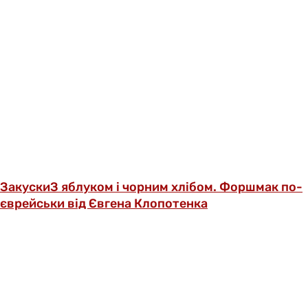
Закуски
З яблуком і чорним хлібом. Форшмак по-
єврейськи від Євгена Клопотенка