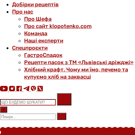
Добірки рецептів
Про нас
Про Шефа
Про сайт klopotenko.com
Команда
Наші експерти
Спецпроєкти
ГастроСпадок
Рецепти пасок з ТМ «Львівські дріжджі»
Хлібний крафт. Чому ми їмо, печемо та
купуємо хліб на заквасці
×