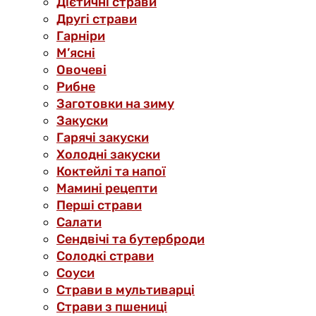
Дієтичні страви
Другі страви
Гарніри
М’ясні
Овочеві
Рибне
Заготовки на зиму
Закуски
Гарячі закуски
Холодні закуски
Коктейлі та напої
Мамині рецепти
Перші страви
Салати
Сендвічі та бутерброди
Солодкі страви
Соуси
Страви в мультиварці
Страви з пшениці