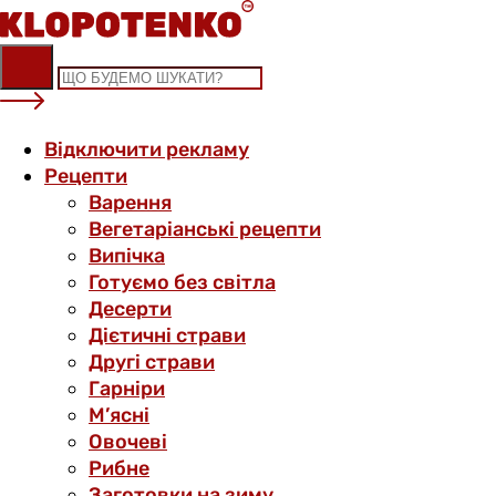
Skip
to
content
Відключити рекламу
Рецепти
Варення
Вегетаріанські рецепти
Випічка
Готуємо без світла
Десерти
Дієтичні страви
Другі страви
Гарніри
М’ясні
Овочеві
Рибне
Заготовки на зиму