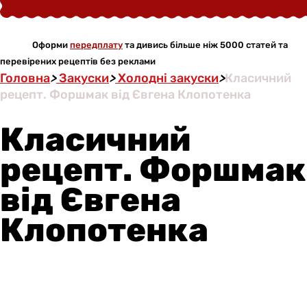
Оформи
передплату
та дивись більше ніж 5000 статей та
перевірених рецептів без реклами
Головна
>
Закуски
>
Холодні закуски
>
Класичний
рецепт. Форшмак від Євгена Клопотенка
Класичний
рецепт. Форшмак
від Євгена
Клопотенка