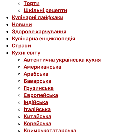
Торти
Шкільні рецепти
Кулінарні лайфхаки
Новини
Здорове харчування
Кулінарна енциклопедія
Страви
Кухні світу
Автентична українська кухня
Американська
Арабська
Баварська
Грузинська
Європейська
Індійська
Італійська
Китайська
Корейська
Кримськотатарська