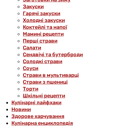
Закуски
Гарячі закуски
Холодні закуски
Коктейлі та напої
Мамині рецепти
Перші страви
Салати
Сендвічі та бутерброди
Солодкі страви
Соуси
Страви в мультиварці
Страви з пшениці
Торти
Шкільні рецепти
Кулінарні лайфхаки
Новини
Здорове харчування
Кулінарна енциклопедія