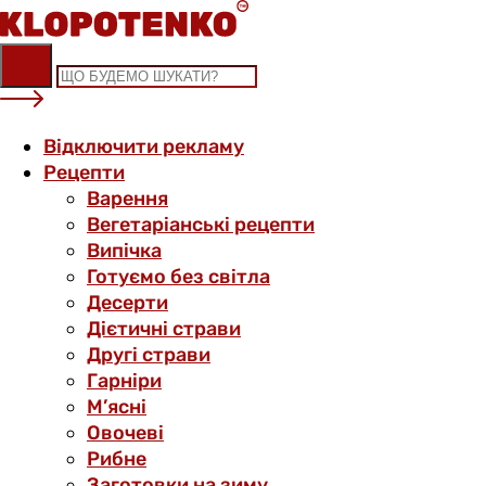
Skip
to
content
Відключити рекламу
Рецепти
Варення
Вегетаріанські рецепти
Випічка
Готуємо без світла
Десерти
Дієтичні страви
Другі страви
Гарніри
М’ясні
Овочеві
Рибне
Заготовки на зиму