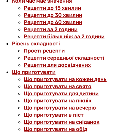
Коли час має значення
Рецепти до 15 хвилин
Рецепти до 30 хвилин
Рецепти до 60 хвилин
Рецепти за 2 години
Рецепти більш ніж за 2 години
Рівень складності
Прості рецепти
Рецепти середньої складності
Рецепти для досвідчених
Що приготувати
Що приготувати на кожен день
Що приготувати на свято
Що приготувати для дитини
Що приготувати на пікнік
Що приготувати на вечерю
Що приготувати в піст
Що приготувати на сніданок
Що приготувати на обід