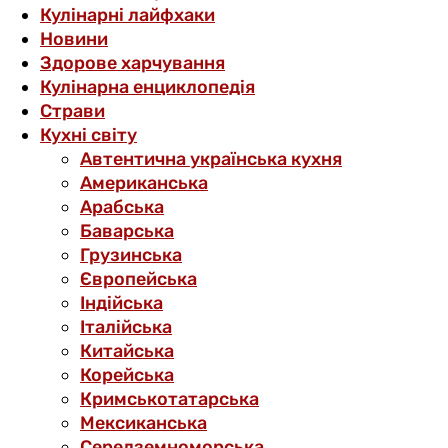
Кулінарні лайфхаки
Новини
Здорове харчування
Кулінарна енциклопедія
Страви
Кухні світу
Автентична українська кухня
Американська
Арабська
Баварська
Грузинська
Європейська
Індійська
Італійська
Китайська
Корейська
Кримськотатарська
Мексиканська
Середземноморська