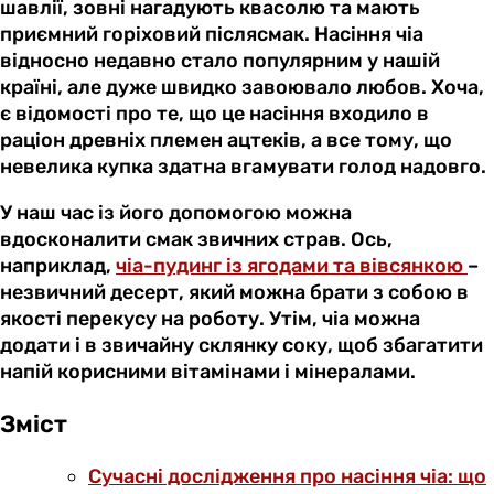
шавлії, зовні нагадують квасолю та мають
приємний горіховий післясмак. Насіння чіа
відносно недавно стало популярним у нашій
країні, але дуже швидко завоювало любов. Хоча,
є відомості про те, що це насіння входило в
раціон древніх племен ацтеків, а все тому, що
невелика купка здатна вгамувати голод надовго.
У наш час із його допомогою можна
вдосконалити смак звичних страв. Ось,
наприклад,
чіа-пудинг із ягодами та вівсянкою
–
незвичний десерт, який можна брати з собою в
якості перекусу на роботу. Утім, чіа можна
додати і в звичайну склянку соку, щоб збагатити
напій корисними вітамінами і мінералами.
Зміст
Сучасні дослідження про насіння чіа: що