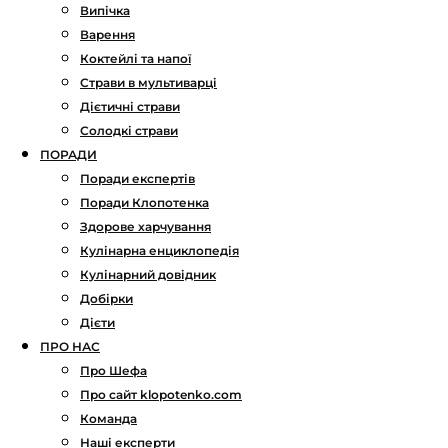
Випічка
Варення
Коктейлі та напої
Страви в мультиварці
Дієтичні страви
Солодкі страви
ПОРАДИ
Поради експертів
Поради Клопотенка
Здорове харчування
Кулінарна енциклопедія
Кулінарний довідник
Добірки
Дієти
ПРО НАС
Про Шефа
Про сайт klopotenko.com
Команда
Наші експерти