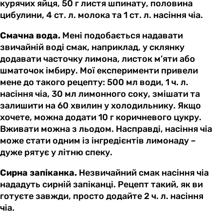
курячих яйця, 50 г листя шпинату, половина
цибулини, 4 ст. л. молока та 1 ст. л. насіння чіа.
Смачна вода.
Мені подобається надавати
звичайній воді смак, наприклад, у склянку
додавати часточку лимона, листок м’яти або
шматочок імбиру. Мої експерименти привели
мене до такого рецепту: 500 мл води, 1 ч. л.
насіння чіа, 30 мл лимонного соку, змішати та
залишити на 60 хвилин у холодильнику. Якщо
хочете, можна додати 10 г коричневого цукру.
Вживати можна з льодом. Насправді, насіння чіа
може стати одним із інгредієнтів лимонаду –
дуже рятує у літню спеку.
Сирна запіканка.
Незвичайний смак насіння чіа
нададуть сирній запіканці. Рецепт такий, як ви
готуєте завжди, просто додайте 2 ч. л. насіння
чіа.