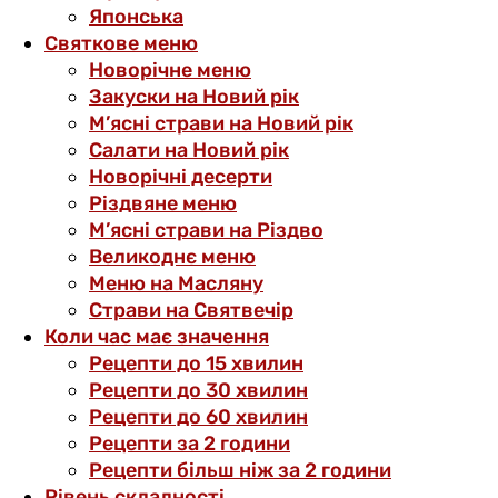
Японська
Святкове меню
Новорічне меню
Закуски на Новий рік
М’ясні страви на Новий рік
Салати на Новий рік
Новорічні десерти
Різдвяне меню
М’ясні страви на Різдво
Великоднє меню
Меню на Масляну
Страви на Святвечір
Коли час має значення
Рецепти до 15 хвилин
Рецепти до 30 хвилин
Рецепти до 60 хвилин
Рецепти за 2 години
Рецепти більш ніж за 2 години
Рівень складності