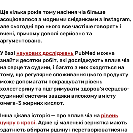
Ще кілька років тому насіння чіа більше
асоціювалося з модними сніданками з Instagram,
але сьогодні про нього все частіше говорять і
вчені, причому доволі серйозно та
аргументовано.
У базі
наукових досліджень
PubMed можна
знайти десятки робіт, які досліджують вплив чіа
на серце та судини, і багато з них сходяться на
тому, що регулярне споживання цього продукту
може допомагати покращувати рівень
холестерину та підтримувати здоров’я серцево-
судинної системи завдяки високому вмісту
омега-3 жирних кислот.
Інша цікава історія — про вплив чіа на
рівень
цукру в крові.
Адже ці маленькі зернятка мають
здатність вбирати рідину і перетворюватися на