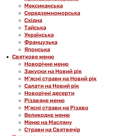
Мексиканська
Середземноморська
Східна
Тайська
Українська
Французька
Японська
Святкове меню
Новорічне меню
Закуски на Новий рік
М’ясні страви на Новий рік
Салати на Новий рік
Новорічні десерти
Різдвяне меню
М’ясні страви на Різдво
Великоднє меню
Меню на Масляну
Страви на Святвечір