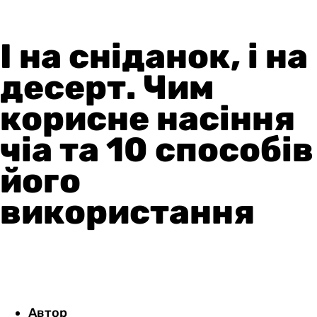
І на сніданок, і на
десерт. Чим
корисне насіння
чіа та 10 способів
його
використання
Автор