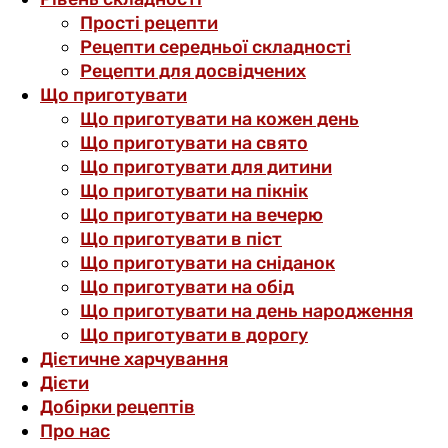
Прості рецепти
Рецепти середньої складності
Рецепти для досвідчених
Що приготувати
Що приготувати на кожен день
Що приготувати на свято
Що приготувати для дитини
Що приготувати на пікнік
Що приготувати на вечерю
Що приготувати в піст
Що приготувати на сніданок
Що приготувати на обід
Що приготувати на день народження
Що приготувати в дорогу
Дієтичне харчування
Дієти
Добірки рецептів
Про нас