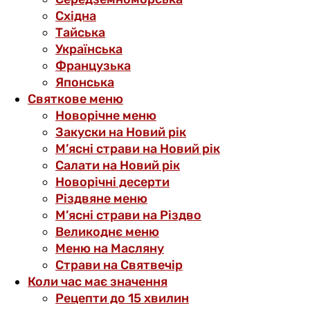
Східна
Тайська
Українська
Французька
Японська
Святкове меню
Новорічне меню
Закуски на Новий рік
М’ясні страви на Новий рік
Салати на Новий рік
Новорічні десерти
Різдвяне меню
М’ясні страви на Різдво
Великоднє меню
Меню на Масляну
Страви на Святвечір
Коли час має значення
Рецепти до 15 хвилин