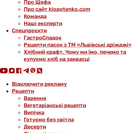
Про Шефа
Про сайт klopotenko.com
Команда
Наші експерти
Спецпроєкти
ГастроСпадок
Рецепти пасок з ТМ «Львівські дріжджі»
Хлібний крафт. Чому ми їмо, печемо та
купуємо хліб на заквасці
Відключити рекламу
Рецепти
Варення
Вегетаріанські рецепти
Випічка
Готуємо без світла
Десерти