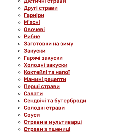
Дієтичні страви
Другі страви
Гарніри
М’ясні
Овочеві
Рибне
Заготовки на зиму
Закуски
Гарячі закуски
Холодні закуски
Коктейлі та напої
Мамині рецепти
Перші страви
Салати
Сендвічі та бутерброди
Солодкі страви
Соуси
Страви в мультиварці
Страви з пшениці