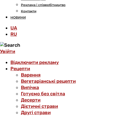
Реклама і співробітництво
Контакти
НОВИНИ
UA
RU
Увійти
Відключити рекламу
Рецепти
Варення
Вегетаріанські рецепти
Випічка
Готуємо без світла
Десерти
Дієтичні страви
Другі страви