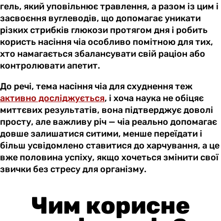
гель, який уповільнює травлення, а разом із цим і
засвоєння вуглеводів, що допомагає уникати
різких стрибків глюкози протягом дня і робить
користь насіння чіа особливо помітною для тих,
хто намагається збалансувати свій раціон або
контролювати апетит.
До речі, тема насіння чіа для схуднення теж
активно досліджується
, і хоча наука не обіцяє
миттєвих результатів, вона підтверджує доволі
просту, але важливу річ — чіа реально допомагає
довше залишатися ситими, менше переїдати і
більш усвідомлено ставитися до харчування, а це
вже половина успіху, якщо хочеться змінити свої
звички без стресу для організму.
Чим корисне