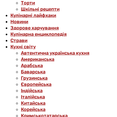
Торти
Шкільні рецепти
Кулінарні лайфхаки
Новини
Здорове харчування
Кулінарна енциклопедія
Страви
Кухні світу
Автентична українська кухня
Американська
Арабська
Баварська
Грузинська
Європейська
Індійська
Італійська
Китайська
Корейська
Кримськотатарська