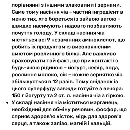
порівнянні з іншими злаковими і зернами.
Саме тому насіння чіа – частий інгредієнт в
меню тих, хто бореться із зайвою вагою –
швидко насичують і надовго позбавляють
почуття голоду. У складі насіння чіа
містяться всі 9 незамінних амінокислот, що
робить їх продуктом із високоякісним
вмістом рослинного білка. Але важливо
враховувати той факт, що при контакті з
будь-якою рідиною – йогурт, кефір, вода,
рослинне молоко, сік – кожне зернятко чіа
збільшується в 12 разів. Тому сніданок із
цього суперфуду завжди готуйте з вечора:
150 г йогурту та 2 ст. л. насіння чіа з гіркою.
У складі насіння чіа міститься марганець,
необхідний для обміну речовин, фосфор, що
сприяє здоров’ю кісток, мідь для здоров’я
серця, а також залізо, магній і кальцій.