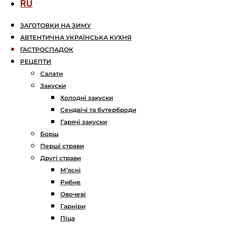
RU
ЗАГОТОВКИ НА ЗИМУ
АВТЕНТИЧНА УКРАЇНСЬКА КУХНЯ
ГАСТРОСПАДОК
РЕЦЕПТИ
Салати
Закуски
Холодні закуски
Сендвічі та бутерброди
Гарячі закуски
Борщ
Перші страви
Другі страви
М’ясні
Рибне
Овочеві
Гарніри
Піца