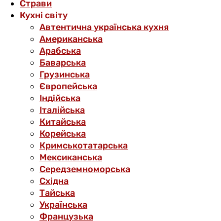
Страви
Кухні світу
Автентична українська кухня
Американська
Арабська
Баварська
Грузинська
Європейська
Індійська
Італійська
Китайська
Корейська
Кримськотатарська
Мексиканська
Середземноморська
Східна
Тайська
Українська
Французька