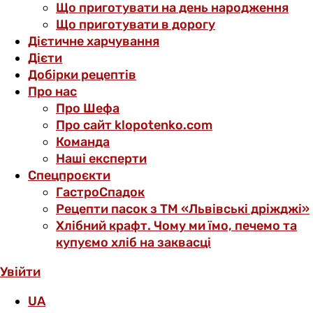
Що приготувати на день народження
Що приготувати в дорогу
Дієтичне харчування
Дієти
Добірки рецептів
Про нас
Про Шефа
Про сайт klopotenko.com
Команда
Наші експерти
Спецпроєкти
ГастроСпадок
Рецепти пасок з ТМ «Львівські дріжджі»
Хлібний крафт. Чому ми їмо, печемо та
купуємо хліб на заквасці
Увійти
UA