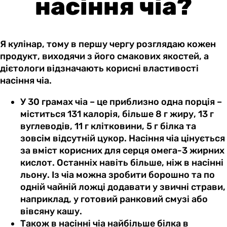
насіння чіа?
Я кулінар, тому в першу чергу розглядаю кожен
продукт, виходячи з його смакових якостей, а
дієтологи відзначають корисні властивості
насіння чіа.
У 30 грамах чіа – це приблизно одна порція –
міститься 131 калорія, більше 8 г жиру, 13 г
вуглеводів, 11 г клітковини, 5 г білка та
зовсім відсутній цукор. Насіння чіа цінується
за вміст корисних для серця омега-3 жирних
кислот. Останніх навіть більше, ніж в насінні
льону. Із чіа можна зробити борошно та по
одній чайній ложці додавати у звичні страви,
наприклад, у готовий ранковий смузі або
вівсяну кашу.
Також в насінні чіа найбільше білка в