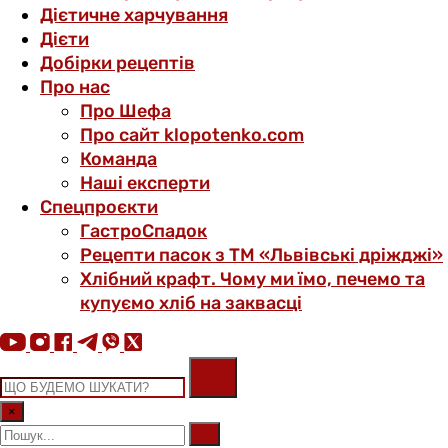
Дієтичне харчування
Дієти
Добірки рецептів
Про нас
Про Шефа
Про сайт klopotenko.com
Команда
Наші експерти
Спецпроєкти
ГастроСпадок
Рецепти пасок з ТМ «Львівські дріжджі»
Хлібний крафт. Чому ми їмо, печемо та
купуємо хліб на заквасці
×