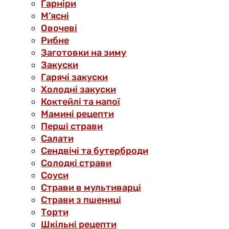
Гарніри
М’ясні
Овочеві
Рибне
Заготовки на зиму
Закуски
Гарячі закуски
Холодні закуски
Коктейлі та напої
Мамині рецепти
Перші страви
Салати
Сендвічі та бутерброди
Солодкі страви
Соуси
Страви в мультиварці
Страви з пшениці
Торти
Шкільні рецепти