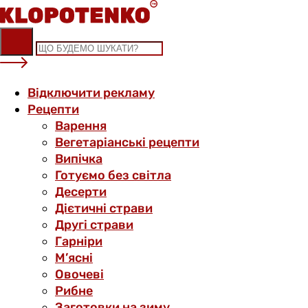
Skip
to
content
Відключити рекламу
Рецепти
Варення
Вегетаріанські рецепти
Випічка
Готуємо без світла
Десерти
Дієтичні страви
Другі страви
Гарніри
М’ясні
Овочеві
Рибне
Заготовки на зиму