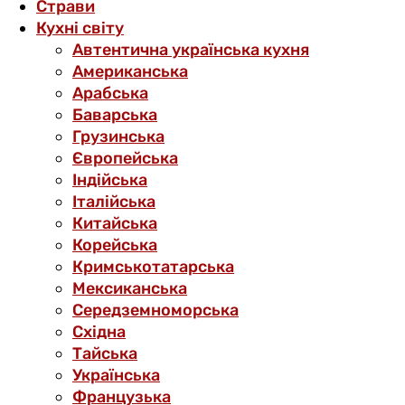
Страви
Кухні світу
Автентична українська кухня
Американська
Арабська
Баварська
Грузинська
Європейська
Індійська
Італійська
Китайська
Корейська
Кримськотатарська
Мексиканська
Середземноморська
Східна
Тайська
Українська
Французька