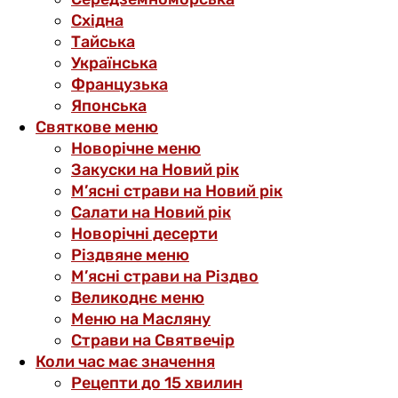
Східна
Тайська
Українська
Французька
Японська
Святкове меню
Новорічне меню
Закуски на Новий рік
М’ясні страви на Новий рік
Салати на Новий рік
Новорічні десерти
Різдвяне меню
М’ясні страви на Різдво
Великоднє меню
Меню на Масляну
Страви на Святвечір
Коли час має значення
Рецепти до 15 хвилин