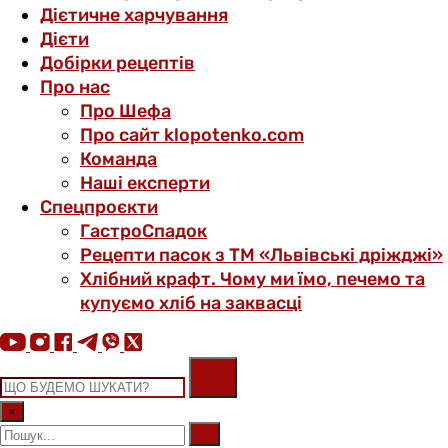
Дієтичне харчування
Дієти
Добірки рецептів
Про нас
Про Шефа
Про сайт klopotenko.com
Команда
Наші експерти
Спецпроєкти
ГастроСпадок
Рецепти пасок з ТМ «Львівські дріжджі»
Хлібний крафт. Чому ми їмо, печемо та
купуємо хліб на заквасці
×