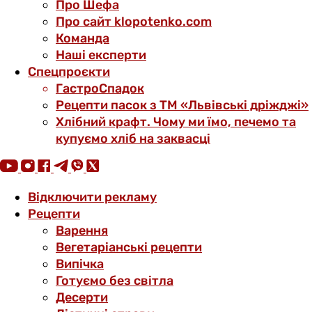
Про Шефа
Про сайт klopotenko.com
Команда
Наші експерти
Спецпроєкти
ГастроСпадок
Рецепти пасок з ТМ «Львівські дріжджі»
Хлібний крафт. Чому ми їмо, печемо та
купуємо хліб на заквасці
Відключити рекламу
Рецепти
Варення
Вегетаріанські рецепти
Випічка
Готуємо без світла
Десерти