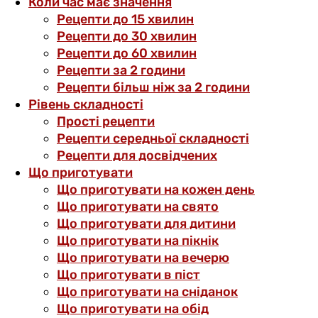
Коли час має значення
Рецепти до 15 хвилин
Рецепти до 30 хвилин
Рецепти до 60 хвилин
Рецепти за 2 години
Рецепти більш ніж за 2 години
Рівень складності
Прості рецепти
Рецепти середньої складності
Рецепти для досвідчених
Що приготувати
Що приготувати на кожен день
Що приготувати на свято
Що приготувати для дитини
Що приготувати на пікнік
Що приготувати на вечерю
Що приготувати в піст
Що приготувати на сніданок
Що приготувати на обід