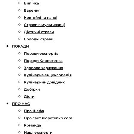
Випічка
Варення
Коктейлі та напої
Страви в мультиварці
Дієтичні страви
Солодкі страви
ПОРАДИ
Поради експертів
Поради Клопотенка
Здорове харчування
Кулінарна енциклопедія
Кулінарний довідник
Добірки
Дієти
ПРО НАС
Про Шефа
Про сайт klopotenko.com
Команда
Наші експерти