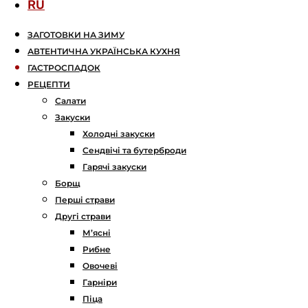
RU
ЗАГОТОВКИ НА ЗИМУ
АВТЕНТИЧНА УКРАЇНСЬКА КУХНЯ
ГАСТРОСПАДОК
РЕЦЕПТИ
Салати
Закуски
Холодні закуски
Сендвічі та бутерброди
Гарячі закуски
Борщ
Перші страви
Другі страви
М’ясні
Рибне
Овочеві
Гарніри
Піца