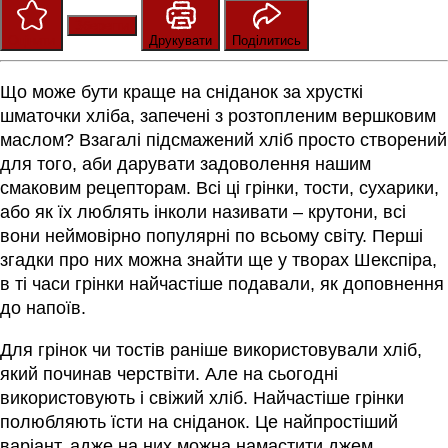
Зберегти
Оцінити
Друкувати
Поділитись
Що може бути краще на сніданок за хрусткі
шматочки хліба, запечені з розтопленим вершковим
маслом? Взагалі підсмажений хліб просто створений
для того, аби дарувати задоволення нашим
смаковим рецепторам. Всі ці грінки, тости, сухарики,
або як їх люблять інколи називати – крутони, всі
вони неймовірно популярні по всьому світу. Перші
згадки про них можна знайти ще у творах Шекспіра,
в ті часи грінки найчастіше подавали, як доповнення
до напоїв.
Для грінок чи тостів раніше використовували хліб,
який починав черствіти. Але на сьогодні
використовують і свіжий хліб. Найчастіше грінки
полюбляють їсти на сніданок. Це найпростіший
варіант, адже на них можна намастити джем,