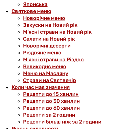
Японська
Святкове меню
Новорічне меню
Закуски на Новий рік
М’ясні страви на Новий рік
Салати на Новий рік
Новорічні десерти
Різдвяне меню
М’ясні страви на Різдво
Великоднє меню
Меню на Масляну
Страви на Святвечір
Коли час має значення
Рецепти до 15 хвилин
Рецепти до 30 хвилин
Рецепти до 60 хвилин
Рецепти за 2 години
Рецепти більш ніж за 2 години
Рівень складності