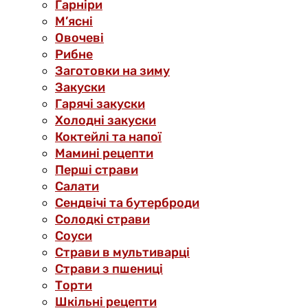
Гарніри
М’ясні
Овочеві
Рибне
Заготовки на зиму
Закуски
Гарячі закуски
Холодні закуски
Коктейлі та напої
Мамині рецепти
Перші страви
Салати
Сендвічі та бутерброди
Солодкі страви
Соуси
Страви в мультиварці
Страви з пшениці
Торти
Шкільні рецепти