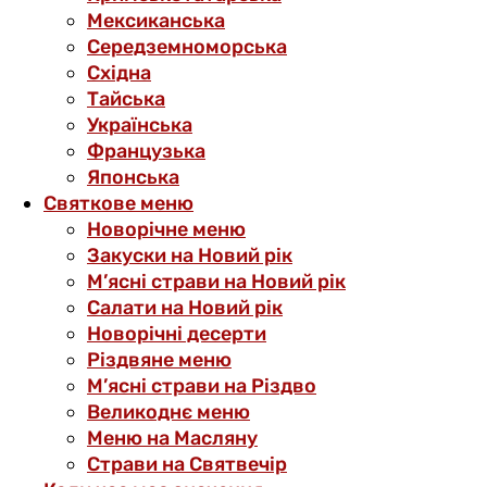
Мексиканська
Середземноморська
Східна
Тайська
Українська
Французька
Японська
Святкове меню
Новорічне меню
Закуски на Новий рік
М’ясні страви на Новий рік
Салати на Новий рік
Новорічні десерти
Різдвяне меню
М’ясні страви на Різдво
Великоднє меню
Меню на Масляну
Страви на Святвечір