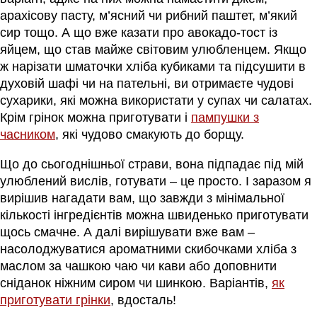
арахісову пасту, м’ясний чи рибний паштет, м’який
сир тощо. А що вже казати про авокадо-тост із
яйцем, що став майже світовим улюбленцем. Якщо
ж нарізати шматочки хліба кубиками та підсушити в
духовій шафі чи на пательні, ви отримаєте чудові
сухарики, які можна використати у супах чи салатах.
Крім грінок можна приготувати і
пампушки з
часником
, які чудово смакують до борщу.
Що до сьогоднішньої страви, вона підпадає під мій
улюблений вислів, готувати – це просто. І заразом я
вирішив нагадати вам, що завжди з мінімальної
кількості інгредієнтів можна швиденько приготувати
щось смачне. А далі вирішувати вже вам –
насолоджуватися ароматними скибочками хліба з
маслом за чашкою чаю чи кави або доповнити
сніданок ніжним сиром чи шинкою. Варіантів,
як
приготувати грінки
, вдосталь!