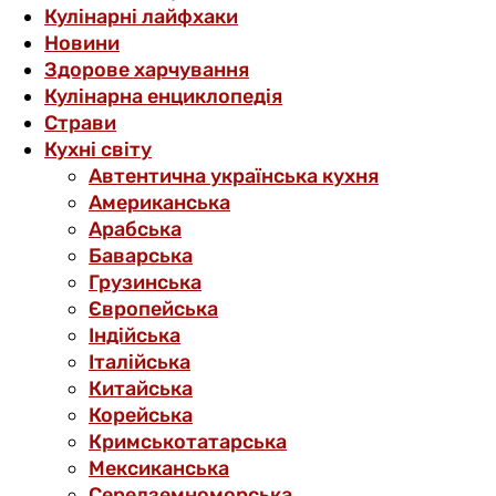
Кулінарні лайфхаки
Новини
Здорове харчування
Кулінарна енциклопедія
Страви
Кухні світу
Автентична українська кухня
Американська
Арабська
Баварська
Грузинська
Європейська
Індійська
Італійська
Китайська
Корейська
Кримськотатарська
Мексиканська
Середземноморська