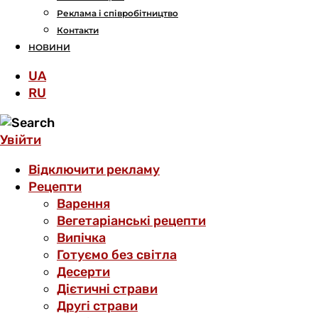
Реклама і співробітництво
Контакти
НОВИНИ
UA
RU
Увійти
Відключити рекламу
Рецепти
Варення
Вегетаріанські рецепти
Випічка
Готуємо без світла
Десерти
Дієтичні страви
Другі страви