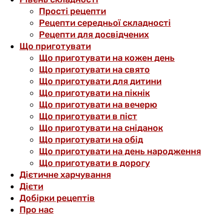
Прості рецепти
Рецепти середньої складності
Рецепти для досвідчених
Що приготувати
Що приготувати на кожен день
Що приготувати на свято
Що приготувати для дитини
Що приготувати на пікнік
Що приготувати на вечерю
Що приготувати в піст
Що приготувати на сніданок
Що приготувати на обід
Що приготувати на день народження
Що приготувати в дорогу
Дієтичне харчування
Дієти
Добірки рецептів
Про нас