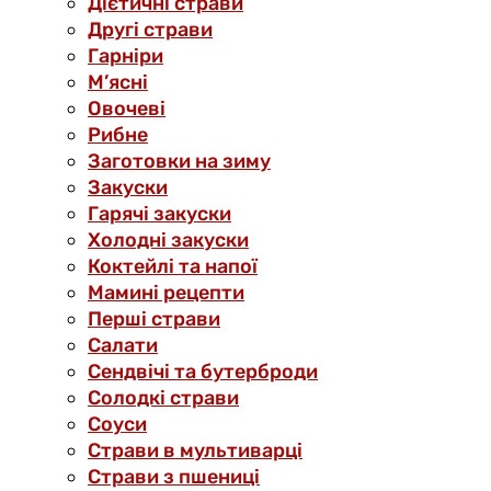
Дієтичні страви
Другі страви
Гарніри
М’ясні
Овочеві
Рибне
Заготовки на зиму
Закуски
Гарячі закуски
Холодні закуски
Коктейлі та напої
Мамині рецепти
Перші страви
Салати
Сендвічі та бутерброди
Солодкі страви
Соуси
Страви в мультиварці
Страви з пшениці