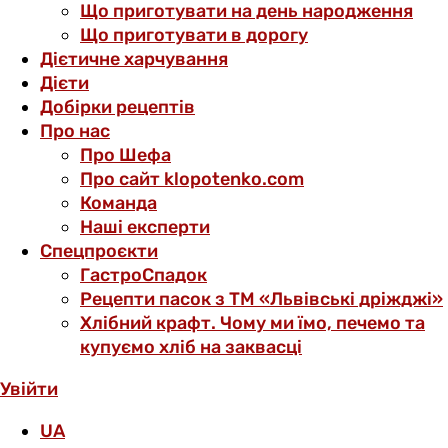
Що приготувати на день народження
Що приготувати в дорогу
Дієтичне харчування
Дієти
Добірки рецептів
Про нас
Про Шефа
Про сайт klopotenko.com
Команда
Наші експерти
Спецпроєкти
ГастроСпадок
Рецепти пасок з ТМ «Львівські дріжджі»
Хлібний крафт. Чому ми їмо, печемо та
купуємо хліб на заквасці
Увійти
UA