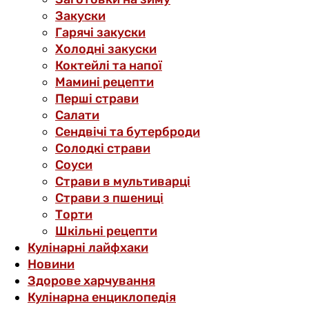
Закуски
Гарячі закуски
Холодні закуски
Коктейлі та напої
Мамині рецепти
Перші страви
Салати
Сендвічі та бутерброди
Солодкі страви
Соуси
Страви в мультиварці
Страви з пшениці
Торти
Шкільні рецепти
Кулінарні лайфхаки
Новини
Здорове харчування
Кулінарна енциклопедія