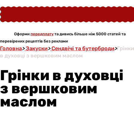
Оформи
передплату
та дивись більше ніж 5000 статей та
перевірених рецептів без реклами
Головна
>
Закуски
>
Сендвічі та бутерброди
>
Грінки
в духовці з вершковим маслом
Грінки в духовці
з вершковим
маслом