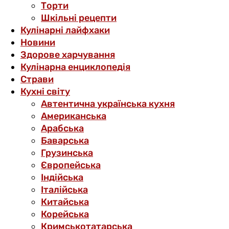
Торти
Шкільні рецепти
Кулінарні лайфхаки
Новини
Здорове харчування
Кулінарна енциклопедія
Страви
Кухні світу
Автентична українська кухня
Американська
Арабська
Баварська
Грузинська
Європейська
Індійська
Італійська
Китайська
Корейська
Кримськотатарська